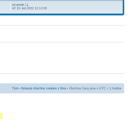
od
armin
stř 19. led 2022 12:12:09
Tým
•
Smazat všechny cookies z fóra
• Všechny časy jsou v UTC + 1 hodina
m