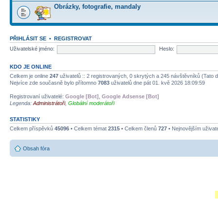
Obrázky, fotografie, mandaly
PŘIHLÁSIT SE
•
REGISTROVAT
Uživatelské jméno:
Heslo:
KDO JE ONLINE
Celkem je online
247
uživatelů :: 2 registrovaných, 0 skrytých a 245 návštěvníků (Tato da
Nejvíce zde současně bylo přítomno
7083
uživatelů dne pát 01. kvě 2026 18:09:59
Registrovaní uživatelé:
Google [Bot]
,
Google Adsense [Bot]
Legenda:
Administrátoři
,
Globální moderátoři
STATISTIKY
Celkem příspěvků
45096
• Celkem témat
2315
• Celkem členů
727
• Nejnovějším uživat
Obsah fóra