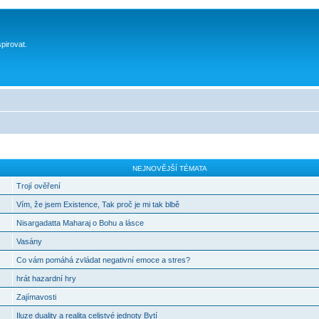
spirovat.
NEJNOVĚJŠÍ TÉMATA
Trojí ověření
Vím, že jsem Existence, Tak proč je mi tak blbě
Nisargadatta Maharaj o Bohu a lásce
Vasány
Co vám pomáhá zvládat negativní emoce a stres?
hrát hazardní hry
Zajímavosti
Iluze duality a realita celistvé jednoty Bytí