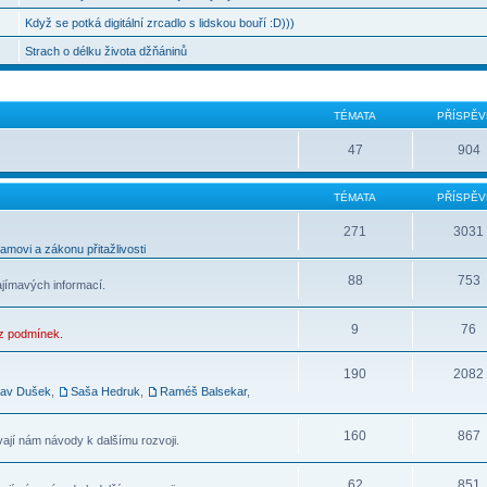
Když se potká digitální zrcadlo s lidskou bouří :D)))
Strach o délku života džňáninů
TÉMATA
PŘÍSPĚV
47
904
TÉMATA
PŘÍSPĚV
271
3031
movi a zákonu přitažlivosti
88
753
ajímavých informací.
9
76
ez podmínek.
190
2082
lav Dušek
,
Saša Hedruk
,
Raméš Balsekar
,
160
867
vají nám návody k dalšímu rozvoji.
62
851