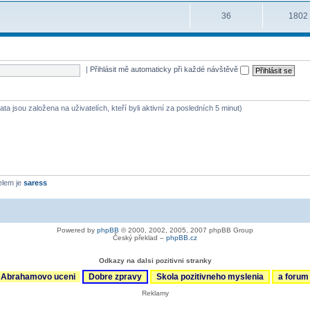
36
1802
|
Přihlásit mě automaticky při každé návštěvě
ta jsou založena na uživatelích, kteří byli aktivní za posledních 5 minut)
elem je
saress
Powered by
phpBB
© 2000, 2002, 2005, 2007 phpBB Group
Český překlad –
phpBB.cz
Odkazy na dalsi pozitivni stranky
Abrahamovo uceni
Dobre zpravy
Skola pozitivneho myslenia
a foru
Reklamy