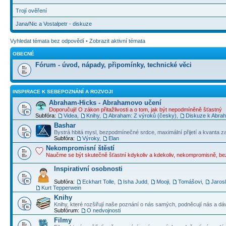
Trojí ověření
Jana/Nic a Vostalpetr - diskuze
Vyhledat témata bez odpovědí
•
Zobrazit aktivní témata
OBECNÉ
Fórum - úvod, nápady, připomínky, technické věci
INSPIRACE K SEBEPOZNÁNÍ A ROZVOJI
Abraham-Hicks - Abrahamovo učení
Doporučuji! O zákon přitažlivosti a o tom, jak být nepodmíněně šťastný
Subfóra:
Videa
,
Knihy
,
Abraham: Z výroků (česky)
,
Diskuze k Abraha
Bashar
Bystrá hbitá mysl, bezpodmínečné srdce, maximální přijetí a kvanta z
Subfóra:
Výroky
,
Elan
Nekompromisní štěstí
Naučme se být skutečně šťastní kdykoliv a kdekoliv, nekompromisně, b
Inspirativní osobnosti
Subfóra:
Eckhart Tolle
,
Isha Judd
,
Mooji
,
Tomášovi
,
Jaros
Kurt Tepperwein
Knihy
Knihy, které rozšiřují naše poznání o nás samých, podněcují nás a dá
Subfórum:
O nedvojnosti
Filmy