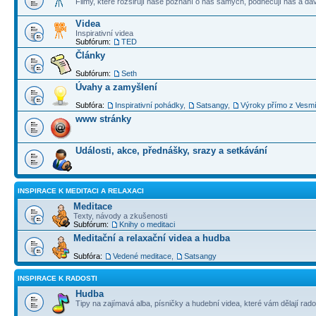
Filmy, které rozšiřují naše poznání o nás samých, podněcují nás a dá
Videa
Inspirativní videa
Subfórum:
TED
Články
Subfórum:
Seth
Úvahy a zamyšlení
Subfóra:
Inspirativní pohádky
,
Satsangy
,
Výroky přímo z Vesm
www stránky
Události, akce, přednášky, srazy a setkávání
INSPIRACE K MEDITACI A RELAXACI
Meditace
Texty, návody a zkušenosti
Subfórum:
Knihy o meditaci
Meditační a relaxační videa a hudba
Subfóra:
Vedené meditace
,
Satsangy
INSPIRACE K RADOSTI
Hudba
Tipy na zajímavá alba, písničky a hudební videa, které vám dělají rado