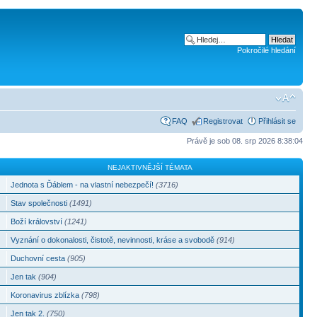
Pokročilé hledání
FAQ
Registrovat
Přihlásit se
Právě je sob 08. srp 2026 8:38:04
NEJAKTIVNĚJŠÍ TÉMATA
Jednota s Ďáblem - na vlastní nebezpečí!
(3716)
Stav společnosti
(1491)
Boží království
(1241)
Vyznání o dokonalosti, čistotě, nevinnosti, kráse a svobodě
(914)
Duchovní cesta
(905)
Jen tak
(904)
Koronavirus zblízka
(798)
Jen tak 2.
(750)