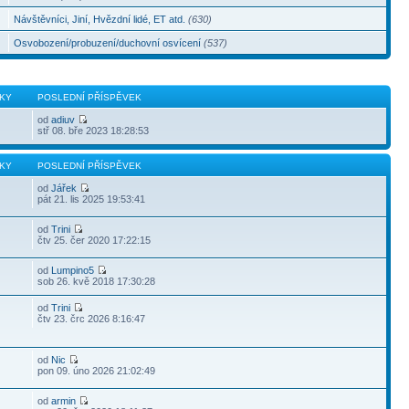
Návštěvníci, Jiní, Hvězdní lidé, ET atd.
(630)
Osvobození/probuzení/duchovní osvícení
(537)
KY
POSLEDNÍ PŘÍSPĚVEK
od
adiuv
stř 08. bře 2023 18:28:53
KY
POSLEDNÍ PŘÍSPĚVEK
od
Jářek
pát 21. lis 2025 19:53:41
od
Trini
čtv 25. čer 2020 17:22:15
od
Lumpino5
sob 26. kvě 2018 17:30:28
od
Trini
čtv 23. črc 2026 8:16:47
od
Nic
pon 09. úno 2026 21:02:49
od
armin