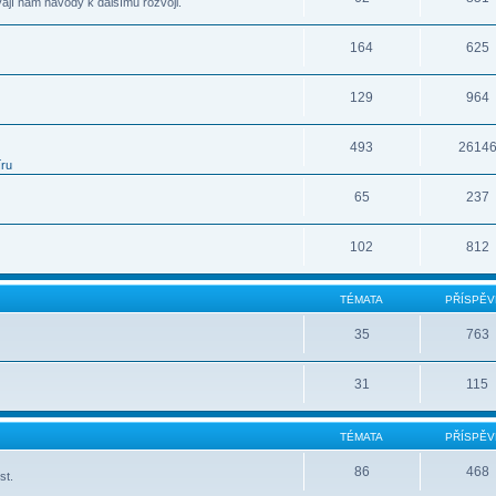
vají nám návody k dalšímu rozvoji.
164
625
129
964
493
2614
íru
65
237
102
812
TÉMATA
PŘÍSPĚV
35
763
31
115
TÉMATA
PŘÍSPĚV
86
468
st.