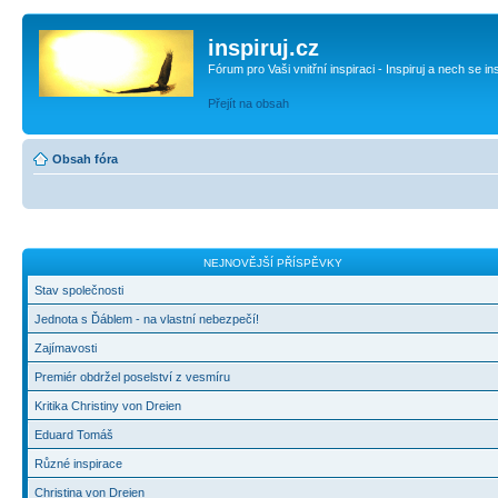
inspiruj.cz
Fórum pro Vaši vnitřní inspiraci - Inspiruj a nech se in
Přejít na obsah
Obsah fóra
NEJNOVĚJŠÍ PŘÍSPĚVKY
Stav společnosti
Jednota s Ďáblem - na vlastní nebezpečí!
Zajímavosti
Premiér obdržel poselství z vesmíru
Kritika Christiny von Dreien
Eduard Tomáš
Různé inspirace
Christina von Dreien