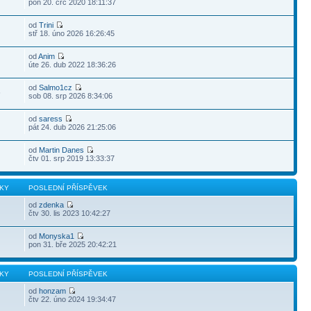
pon 20. črc 2020 18:11:37
od
Trini
stř 18. úno 2026 16:26:45
od
Anim
úte 26. dub 2022 18:36:26
od
Salmo1cz
6
sob 08. srp 2026 8:34:06
od
saress
pát 24. dub 2026 21:25:06
od
Martin Danes
čtv 01. srp 2019 13:33:37
KY
POSLEDNÍ PŘÍSPĚVEK
od
zdenka
čtv 30. lis 2023 10:42:27
od
Monyska1
pon 31. bře 2025 20:42:21
KY
POSLEDNÍ PŘÍSPĚVEK
od
honzam
čtv 22. úno 2024 19:34:47