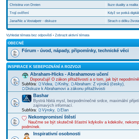
Christina von Dreien
Iluze duality a realit
Trojí ověření
Když se potká digitál
Jana/Nic a Vostalpetr - diskuze
Strach o délku život
Vyhledat témata bez odpovědí
•
Zobrazit aktivní témata
OBECNÉ
Fórum - úvod, nápady, připomínky, technické věci
INSPIRACE K SEBEPOZNÁNÍ A ROZVOJI
Abraham-Hicks - Abrahamovo učení
Doporučuji! O zákon přitažlivosti a o tom, jak být nepodmín
Subfóra:
Videa
,
Knihy
,
Abraham: Z výroků (česky)
,
Diskuze k Abrahamovi a zákonu přitažlivosti
Bashar
Bystrá hbitá mysl, bezpodmínečné srdce, maximální přijet
zajímavých informací.
Subfóra:
Výroky
,
Elan
Nekompromisní štěstí
Naučme se být skutečně šťastní kdykoliv a kdekoliv, nekom
podmínek.
Inspirativní osobnosti