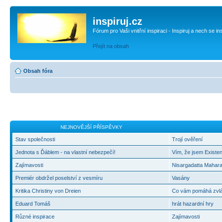
inspiruj.cz
Fórum pro Vaši vnitřní inspiraci - Inspiruj a nech se in
Přejít na obsah
Obsah fóra
NEJNOVĚJŠÍ PŘÍSPĚVKY
Stav společnosti
Trojí ověření
Jednota s Ďáblem - na vlastní nebezpečí!
Vím, že jsem Existen
Zajímavosti
Nisargadatta Mahara
Premiér obdržel poselství z vesmíru
Vasány
Kritika Christiny von Dreien
Co vám pomáhá zvlád
Eduard Tomáš
hrát hazardní hry
Různé inspirace
Zajímavosti