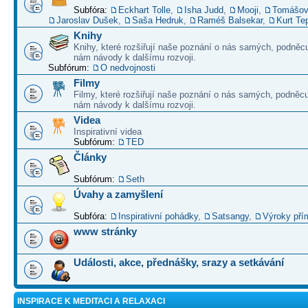
Subfóra:
Eckhart Tolle
,
Isha Judd
,
Mooji
,
Tomášov
Jaroslav Dušek
,
Saša Hedruk
,
Raméš Balsekar
,
Kurt Te
Knihy
Knihy, které rozšiřují naše poznání o nás samých, podněcu
nám návody k dalšímu rozvoji.
Subfórum:
O nedvojnosti
Filmy
Filmy, které rozšiřují naše poznání o nás samých, podněcu
nám návody k dalšímu rozvoji.
Videa
Inspirativní videa
Subfórum:
TED
Články
Subfórum:
Seth
Úvahy a zamyšlení
Subfóra:
Inspirativní pohádky
,
Satsangy
,
Výroky pří
www stránky
Události, akce, přednášky, srazy a setkávání
INSPIRACE K MEDITACI A RELAXACI