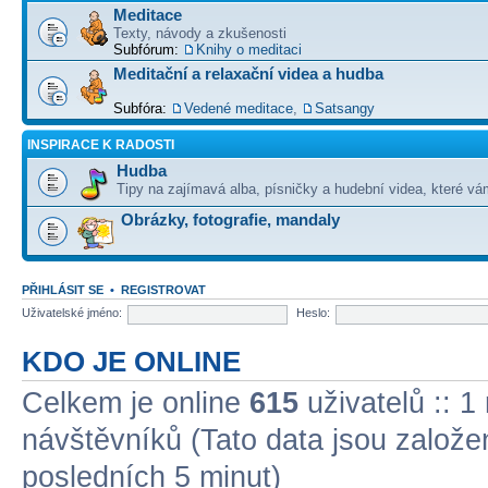
Meditace
Texty, návody a zkušenosti
Subfórum:
Knihy o meditaci
Meditační a relaxační videa a hudba
Subfóra:
Vedené meditace
,
Satsangy
INSPIRACE K RADOSTI
Hudba
Tipy na zajímavá alba, písničky a hudební videa, které vám
Obrázky, fotografie, mandaly
PŘIHLÁSIT SE
•
REGISTROVAT
Uživatelské jméno:
Heslo:
KDO JE ONLINE
Celkem je online
615
uživatelů :: 1
návštěvníků (Tato data jsou založena
posledních 5 minut)