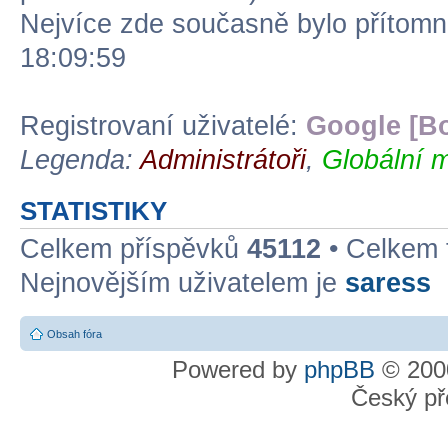
Nejvíce zde současně bylo přítom
18:09:59
Registrovaní uživatelé:
Google [Bo
Legenda:
Administrátoři
,
Globální m
STATISTIKY
Celkem příspěvků
45112
• Celkem
Nejnovějším uživatelem je
saress
Obsah fóra
Powered by
phpBB
© 2000
Český př