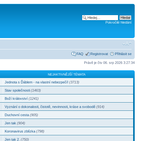
Pokročilé hledání
FAQ
Registrovat
Přihlásit se
Právě je čtv 06. srp 2026 3:27:34
NEJAKTIVNĚJŠÍ TÉMATA
Jednota s Ďáblem - na vlastní nebezpečí!
(3713)
Stav společnosti
(1463)
Boží království
(1241)
Vyznání o dokonalosti, čistotě, nevinnosti, kráse a svobodě
(914)
Duchovní cesta
(905)
Jen tak
(904)
Koronavirus zblízka
(798)
Jen tak 2.
(750)