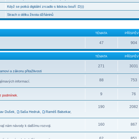
Když se potká digitální zrcadlo s lidskou bouří :D)))
Strach o délku života džňáninů
TÉMATA
PŘÍSPĚV
47
904
TÉMATA
PŘÍSPĚV
271
3031
movi a zákonu přitažlivosti
88
753
ajímavých informací.
9
76
ez podmínek.
190
2082
lav Dušek
,
Saša Hedruk
,
Raméš Balsekar
,
160
867
vají nám návody k dalšímu rozvoji.
62
851