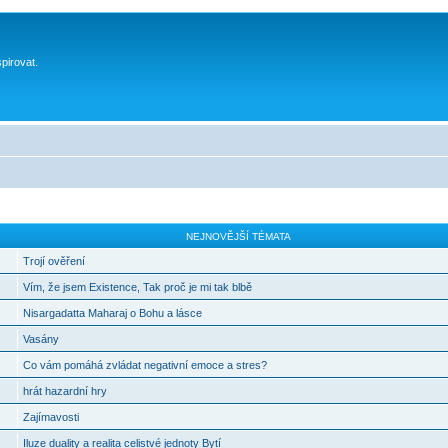
spirovat.
NEJNOVĚJŠÍ TÉMATA
Trojí ověření
Vím, že jsem Existence, Tak proč je mi tak blbě
Nisargadatta Maharaj o Bohu a lásce
Vasány
Co vám pomáhá zvládat negativní emoce a stres?
hrát hazardní hry
Zajímavosti
Iluze duality a realita celistvé jednoty Bytí