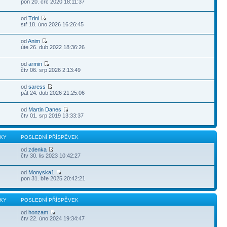
pon 20. črc 2020 18:11:37
od
Trini
stř 18. úno 2026 16:26:45
od
Anim
úte 26. dub 2022 18:36:26
od
armin
5
čtv 06. srp 2026 2:13:49
od
saress
pát 24. dub 2026 21:25:06
od
Martin Danes
čtv 01. srp 2019 13:33:37
KY
POSLEDNÍ PŘÍSPĚVEK
od
zdenka
čtv 30. lis 2023 10:42:27
od
Monyska1
pon 31. bře 2025 20:42:21
KY
POSLEDNÍ PŘÍSPĚVEK
od
honzam
čtv 22. úno 2024 19:34:47