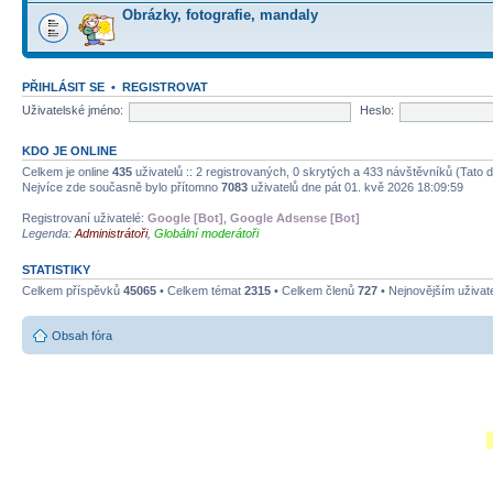
Obrázky, fotografie, mandaly
PŘIHLÁSIT SE
•
REGISTROVAT
Uživatelské jméno:
Heslo:
KDO JE ONLINE
Celkem je online
435
uživatelů :: 2 registrovaných, 0 skrytých a 433 návštěvníků (Tato da
Nejvíce zde současně bylo přítomno
7083
uživatelů dne pát 01. kvě 2026 18:09:59
Registrovaní uživatelé:
Google [Bot]
,
Google Adsense [Bot]
Legenda:
Administrátoři
,
Globální moderátoři
STATISTIKY
Celkem příspěvků
45065
• Celkem témat
2315
• Celkem členů
727
• Nejnovějším uživat
Obsah fóra