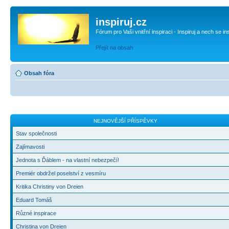
inspiruj.cz
Fórum pro Vaši vnitřní inspiraci - Inspiruj a nech se in
Přejít na obsah
Obsah fóra
NEJNOVĚJŠÍ PŘÍSPĚVKY
Stav společnosti
Zajímavosti
Jednota s Ďáblem - na vlastní nebezpečí!
Premiér obdržel poselství z vesmíru
Kritika Christiny von Dreien
Eduard Tomáš
Různé inspirace
Christina von Dreien