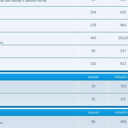
vají nám návody k dalšímu rozvoji.
164
625
129
964
493
2611
íru
65
237
102
812
TÉMATA
PŘÍSPĚV
35
763
31
115
TÉMATA
PŘÍSPĚV
86
468
st.