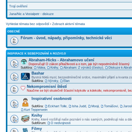
Trojí ověření
Jana/Nic a Vostalpetr - diskuze
Vyhledat témata bez odpovědí
•
Zobrazit aktivní témata
OBECNÉ
Fórum - úvod, nápady, připomínky, technické věci
INSPIRACE K SEBEPOZNÁNÍ A ROZVOJI
Abraham-Hicks - Abrahamovo učení
Doporučuji! O zákon přitažlivosti a o tom, jak být nepodmíněně šťastný
Subfóra:
Videa
,
Knihy
,
Abraham: Z výroků (česky)
,
Diskuze k Abraha
Bashar
Bystrá hbitá mysl, bezpodmínečné srdce, maximální přijetí a kvanta z
Subfóra:
Výroky
,
Elan
Nekompromisní štěstí
Naučme se být skutečně šťastní kdykoliv a kdekoliv, nekompromisně, b
Inspirativní osobnosti
Subfóra:
Eckhart Tolle
,
Isha Judd
,
Mooji
,
Tomášovi
,
Jaros
Kurt Tepperwein
Knihy
Knihy, které rozšiřují naše poznání o nás samých, podněcují nás a dá
Subfórum:
O nedvojnosti
Filmy