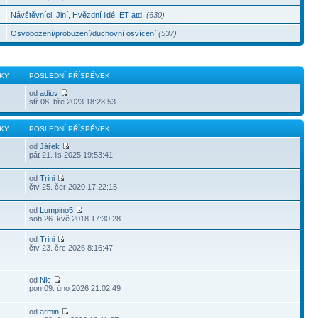
Návštěvníci, Jiní, Hvězdní lidé, ET atd.
(630)
Osvobození/probuzení/duchovní osvícení
(537)
KY
POSLEDNÍ PŘÍSPĚVEK
od
adiuv
stř 08. bře 2023 18:28:53
KY
POSLEDNÍ PŘÍSPĚVEK
od
Jářek
pát 21. lis 2025 19:53:41
od
Trini
čtv 25. čer 2020 17:22:15
od
Lumpino5
sob 26. kvě 2018 17:30:28
od
Trini
čtv 23. črc 2026 8:16:47
od
Nic
pon 09. úno 2026 21:02:49
od
armin