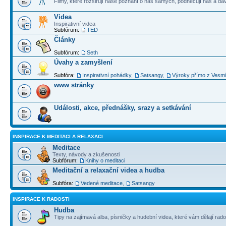
Filmy, které rozšiřují naše poznání o nás samých, podněcují nás a dá
Videa
Inspirativní videa
Subfórum:
TED
Články
Subfórum:
Seth
Úvahy a zamyšlení
Subfóra:
Inspirativní pohádky
,
Satsangy
,
Výroky přímo z Vesm
www stránky
Události, akce, přednášky, srazy a setkávání
INSPIRACE K MEDITACI A RELAXACI
Meditace
Texty, návody a zkušenosti
Subfórum:
Knihy o meditaci
Meditační a relaxační videa a hudba
Subfóra:
Vedené meditace
,
Satsangy
INSPIRACE K RADOSTI
Hudba
Tipy na zajímavá alba, písničky a hudební videa, které vám dělají rado