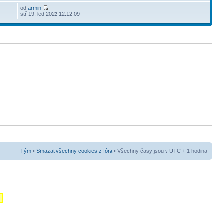
od
armin
stř 19. led 2022 12:12:09
Tým
•
Smazat všechny cookies z fóra
• Všechny časy jsou v UTC + 1 hodina
m