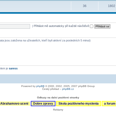
36
1802
|
Přihlásit mě automaticky při každé návštěvě
ta jsou založena na uživatelích, kteří byli aktivní za posledních 5 minut)
elem je
saress
Powered by
phpBB
© 2000, 2002, 2005, 2007 phpBB Group
Český překlad –
phpBB.cz
Odkazy na dalsi pozitivni stranky
Abrahamovo uceni
Dobre zpravy
Skola pozitivneho myslenia
a foru
Reklamy