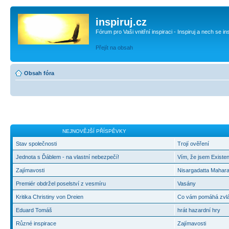
inspiruj.cz
Fórum pro Vaši vnitřní inspiraci - Inspiruj a nech se in
Přejít na obsah
Obsah fóra
NEJNOVĚJŠÍ PŘÍSPĚVKY
Stav společnosti
Trojí ověření
Jednota s Ďáblem - na vlastní nebezpečí!
Vím, že jsem Existen
Zajímavosti
Nisargadatta Mahara
Premiér obdržel poselství z vesmíru
Vasány
Kritika Christiny von Dreien
Co vám pomáhá zvlád
Eduard Tomáš
hrát hazardní hry
Různé inspirace
Zajímavosti