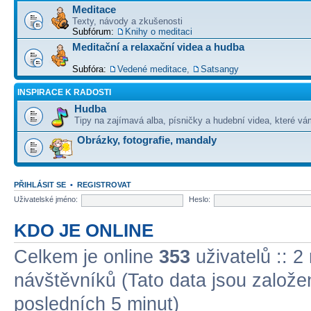
Meditace
Texty, návody a zkušenosti
Subfórum:
Knihy o meditaci
Meditační a relaxační videa a hudba
Subfóra:
Vedené meditace
,
Satsangy
INSPIRACE K RADOSTI
Hudba
Tipy na zajímavá alba, písničky a hudební videa, které vám
Obrázky, fotografie, mandaly
PŘIHLÁSIT SE
•
REGISTROVAT
Uživatelské jméno:
Heslo:
KDO JE ONLINE
Celkem je online
353
uživatelů :: 2
návštěvníků (Tato data jsou založena
posledních 5 minut)