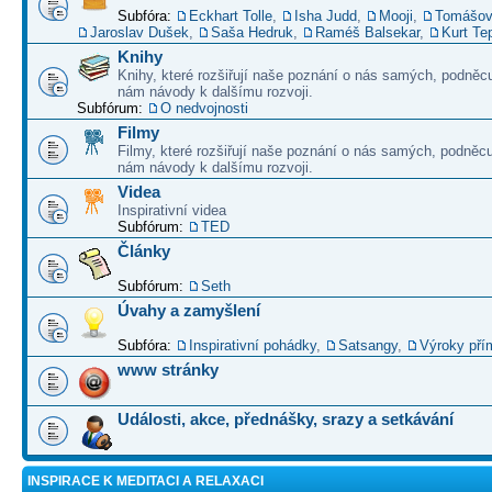
Subfóra:
Eckhart Tolle
,
Isha Judd
,
Mooji
,
Tomášov
Jaroslav Dušek
,
Saša Hedruk
,
Raméš Balsekar
,
Kurt Te
Knihy
Knihy, které rozšiřují naše poznání o nás samých, podněcu
nám návody k dalšímu rozvoji.
Subfórum:
O nedvojnosti
Filmy
Filmy, které rozšiřují naše poznání o nás samých, podněcu
nám návody k dalšímu rozvoji.
Videa
Inspirativní videa
Subfórum:
TED
Články
Subfórum:
Seth
Úvahy a zamyšlení
Subfóra:
Inspirativní pohádky
,
Satsangy
,
Výroky pří
www stránky
Události, akce, přednášky, srazy a setkávání
INSPIRACE K MEDITACI A RELAXACI