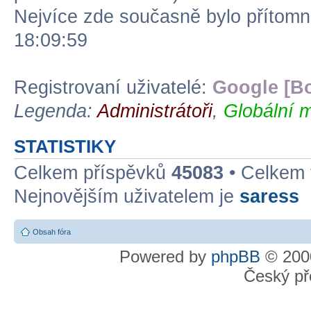
Nejvíce zde současně bylo přítom
18:09:59
Registrovaní uživatelé:
Google [Bo
Legenda:
Administrátoři
,
Globální m
STATISTIKY
Celkem příspěvků
45083
• Celkem
Nejnovějším uživatelem je
saress
Obsah fóra
Powered by
phpBB
© 2000
Český př