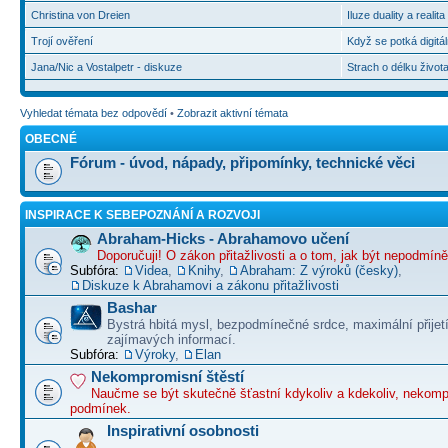
Christina von Dreien
Iluze duality a realit
Trojí ověření
Když se potká digitál
Jana/Nic a Vostalpetr - diskuze
Strach o délku život
Vyhledat témata bez odpovědí
•
Zobrazit aktivní témata
OBECNÉ
Fórum - úvod, nápady, připomínky, technické věci
INSPIRACE K SEBEPOZNÁNÍ A ROZVOJI
Abraham-Hicks - Abrahamovo učení
Doporučuji! O zákon přitažlivosti a o tom, jak být nepodmín
Subfóra:
Videa
,
Knihy
,
Abraham: Z výroků (česky)
,
Diskuze k Abrahamovi a zákonu přitažlivosti
Bashar
Bystrá hbitá mysl, bezpodmínečné srdce, maximální přijet
zajímavých informací.
Subfóra:
Výroky
,
Elan
Nekompromisní štěstí
Naučme se být skutečně šťastní kdykoliv a kdekoliv, nekom
podmínek.
Inspirativní osobnosti