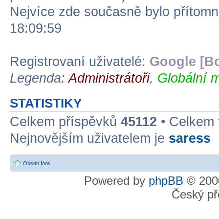
Nejvíce zde současně bylo přítom
18:09:59
Registrovaní uživatelé:
Google [Bo
Legenda:
Administrátoři
,
Globální m
STATISTIKY
Celkem příspěvků
45112
• Celkem
Nejnovějším uživatelem je
saress
Obsah fóra
Powered by
phpBB
© 2000
Český př