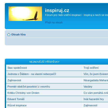
inspiruj.cz
Fórum pro Vaši vnitřní inspiraci - Inspiruj a nech se in
Přejít na obsah
Obsah fóra
NEJNOVĚJŠÍ PŘÍSPĚVKY
Stav společnosti
Trojí ověření
Jednota s Ďáblem - na vlastní nebezpečí!
Vím, že jsem Existen
Zajímavosti
Nisargadatta Mahara
Premiér obdržel poselství z vesmíru
Vasány
Kritika Christiny von Dreien
Co vám pomáhá zvlád
Eduard Tomáš
hrát hazardní hry
Různé inspirace
Zajímavosti