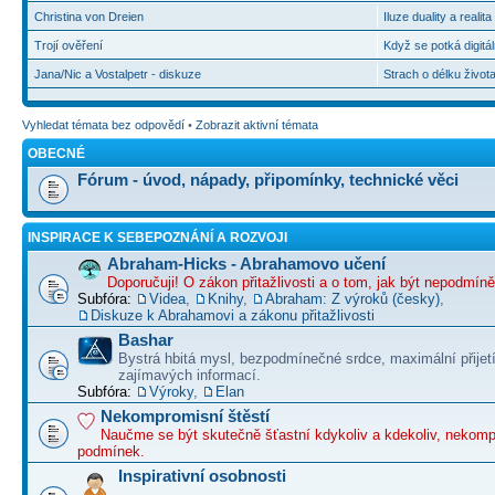
Christina von Dreien
Iluze duality a realit
Trojí ověření
Když se potká digitál
Jana/Nic a Vostalpetr - diskuze
Strach o délku život
Vyhledat témata bez odpovědí
•
Zobrazit aktivní témata
OBECNÉ
Fórum - úvod, nápady, připomínky, technické věci
INSPIRACE K SEBEPOZNÁNÍ A ROZVOJI
Abraham-Hicks - Abrahamovo učení
Doporučuji! O zákon přitažlivosti a o tom, jak být nepodmín
Subfóra:
Videa
,
Knihy
,
Abraham: Z výroků (česky)
,
Diskuze k Abrahamovi a zákonu přitažlivosti
Bashar
Bystrá hbitá mysl, bezpodmínečné srdce, maximální přijet
zajímavých informací.
Subfóra:
Výroky
,
Elan
Nekompromisní štěstí
Naučme se být skutečně šťastní kdykoliv a kdekoliv, nekom
podmínek.
Inspirativní osobnosti