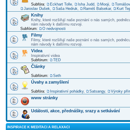
Subfóra:
Eckhart Tolle
,
Isha Judd
,
Mooji
,
Tomášov
Jaroslav Dušek
,
Saša Hedruk
,
Raméš Balsekar
,
Kurt Te
Knihy
Knihy, které rozšiřují naše poznání o nás samých, podněcu
nám návody k dalšímu rozvoji.
Subfórum:
O nedvojnosti
Filmy
Filmy, které rozšiřují naše poznání o nás samých, podněcu
nám návody k dalšímu rozvoji.
Videa
Inspirativní videa
Subfórum:
TED
Články
Subfórum:
Seth
Úvahy a zamyšlení
Subfóra:
Inspirativní pohádky
,
Satsangy
,
Výroky pří
www stránky
Události, akce, přednášky, srazy a setkávání
INSPIRACE K MEDITACI A RELAXACI