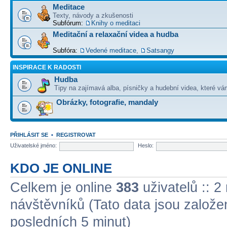
Meditace
Texty, návody a zkušenosti
Subfórum:
Knihy o meditaci
Meditační a relaxační videa a hudba
Subfóra:
Vedené meditace
,
Satsangy
INSPIRACE K RADOSTI
Hudba
Tipy na zajímavá alba, písničky a hudební videa, které vám
Obrázky, fotografie, mandaly
PŘIHLÁSIT SE
•
REGISTROVAT
Uživatelské jméno:
Heslo:
KDO JE ONLINE
Celkem je online
383
uživatelů :: 2
návštěvníků (Tato data jsou založena
posledních 5 minut)