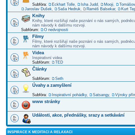
Subfóra:
Eckhart Tolle
,
Isha Judd
,
Mooji
,
Tomášov
Jaroslav Dušek
,
Saša Hedruk
,
Raméš Balsekar
,
Kurt Te
Knihy
Knihy, které rozšiřují naše poznání o nás samých, podněcu
nám návody k dalšímu rozvoji.
Subfórum:
O nedvojnosti
Filmy
Filmy, které rozšiřují naše poznání o nás samých, podněcu
nám návody k dalšímu rozvoji.
Videa
Inspirativní videa
Subfórum:
TED
Články
Subfórum:
Seth
Úvahy a zamyšlení
Subfóra:
Inspirativní pohádky
,
Satsangy
,
Výroky pří
www stránky
Události, akce, přednášky, srazy a setkávání
INSPIRACE K MEDITACI A RELAXACI