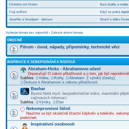
Christina von Dreien
Iluze duality a realit
Trojí ověření
Když se potká digitál
Jana/Nic a Vostalpetr - diskuze
Strach o délku život
Vyhledat témata bez odpovědí
•
Zobrazit aktivní témata
OBECNÉ
Fórum - úvod, nápady, připomínky, technické věci
INSPIRACE K SEBEPOZNÁNÍ A ROZVOJI
Abraham-Hicks - Abrahamovo učení
Doporučuji! O zákon přitažlivosti a o tom, jak být nepodmín
Subfóra:
Videa
,
Knihy
,
Abraham: Z výroků (česky)
,
Diskuze k Abrahamovi a zákonu přitažlivosti
Bashar
Bystrá hbitá mysl, bezpodmínečné srdce, maximální přijet
zajímavých informací.
Subfóra:
Výroky
,
Elan
Nekompromisní štěstí
Naučme se být skutečně šťastní kdykoliv a kdekoliv, nekom
podmínek.
Inspirativní osobnosti