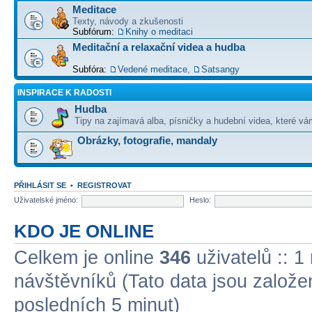
Meditace
Texty, návody a zkušenosti
Subfórum:
Knihy o meditaci
Meditační a relaxační videa a hudba
Subfóra:
Vedené meditace
,
Satsangy
INSPIRACE K RADOSTI
Hudba
Tipy na zajímavá alba, písničky a hudební videa, které vám
Obrázky, fotografie, mandaly
PŘIHLÁSIT SE
•
REGISTROVAT
Uživatelské jméno:
Heslo:
KDO JE ONLINE
Celkem je online
346
uživatelů :: 1
návštěvníků (Tato data jsou založena
posledních 5 minut)