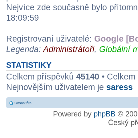
Nejvíce zde současně bylo přítom
18:09:59
Registrovaní uživatelé:
Google [Bo
Legenda:
Administrátoři
,
Globální m
STATISTIKY
Celkem příspěvků
45140
• Celkem
Nejnovějším uživatelem je
saress
Obsah fóra
Powered by
phpBB
© 2000
Český př