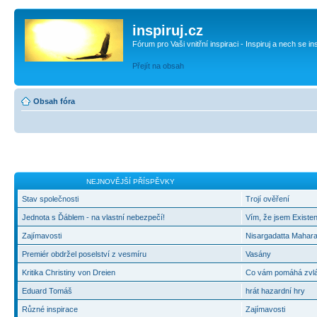
inspiruj.cz
Fórum pro Vaši vnitřní inspiraci - Inspiruj a nech se in
Přejít na obsah
Obsah fóra
NEJNOVĚJŠÍ PŘÍSPĚVKY
Stav společnosti
Trojí ověření
Jednota s Ďáblem - na vlastní nebezpečí!
Vím, že jsem Existen
Zajímavosti
Nisargadatta Mahara
Premiér obdržel poselství z vesmíru
Vasány
Kritika Christiny von Dreien
Co vám pomáhá zvlád
Eduard Tomáš
hrát hazardní hry
Různé inspirace
Zajímavosti