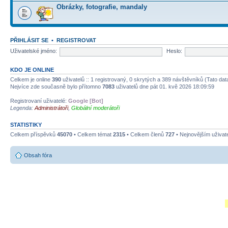
Obrázky, fotografie, mandaly
PŘIHLÁSIT SE
•
REGISTROVAT
Uživatelské jméno:
Heslo:
KDO JE ONLINE
Celkem je online
390
uživatelů :: 1 registrovaný, 0 skrytých a 389 návštěvníků (Tato data
Nejvíce zde současně bylo přítomno
7083
uživatelů dne pát 01. kvě 2026 18:09:59
Registrovaní uživatelé:
Google [Bot]
Legenda:
Administrátoři
,
Globální moderátoři
STATISTIKY
Celkem příspěvků
45070
• Celkem témat
2315
• Celkem členů
727
• Nejnovějším uživat
Obsah fóra