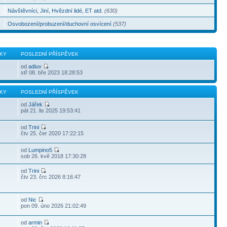
Návštěvníci, Jiní, Hvězdní lidé, ET atd.
(630)
Osvobození/probuzení/duchovní osvícení
(537)
KY
POSLEDNÍ PŘÍSPĚVEK
od
adiuv
stř 08. bře 2023 18:28:53
KY
POSLEDNÍ PŘÍSPĚVEK
od
Jářek
pát 21. lis 2025 19:53:41
od
Trini
čtv 25. čer 2020 17:22:15
od
Lumpino5
sob 26. kvě 2018 17:30:28
od
Trini
čtv 23. črc 2026 8:16:47
od
Nic
pon 09. úno 2026 21:02:49
od
armin