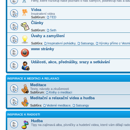
Filmy, které rozšiřují naše poznání o nás samých, podněcují nás a dá
Videa
Inspirativní videa
Subfórum:
TED
Články
Subfórum:
Seth
Úvahy a zamyšlení
Subfóra:
Inspirativní pohádky
,
Satsangy
,
Výroky přímo z Vesm
www stránky
Události, akce, přednášky, srazy a setkávání
INSPIRACE K MEDITACI A RELAXACI
Meditace
Texty, návody a zkušenosti
Subfórum:
Knihy o meditaci
Meditační a relaxační videa a hudba
Subfóra:
Vedené meditace
,
Satsangy
INSPIRACE K RADOSTI
Hudba
Tipy na zajímavá alba, písničky a hudební videa, které vám dělají rado