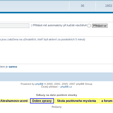
36
1802
|
Přihlásit mě automaticky při každé návštěvě
 jsou založena na uživatelích, kteří byli aktivní za posledních 5 minut)
elem je
saress
Powered by
phpBB
© 2000, 2002, 2005, 2007 phpBB Group
Český překlad –
phpBB.cz
Odkazy na dalsi pozitivni stranky
Abrahamovo uceni
Dobre zpravy
Skola pozitivneho myslenia
a foru
Reklamy