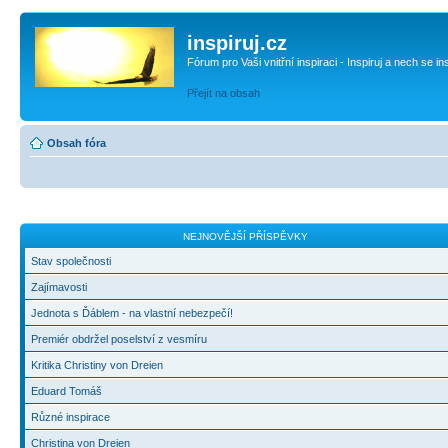
inspiruj.cz
Fórum pro Vaši vnitřní inspiraci - Inspiruj a nech se in
Přejít na obsah
Obsah fóra
NEJNOVĚJŠÍ PŘÍSPĚVKY
Stav společnosti
Zajímavosti
Jednota s Ďáblem - na vlastní nebezpečí!
Premiér obdržel poselství z vesmíru
Kritika Christiny von Dreien
Eduard Tomáš
Různé inspirace
Christina von Dreien