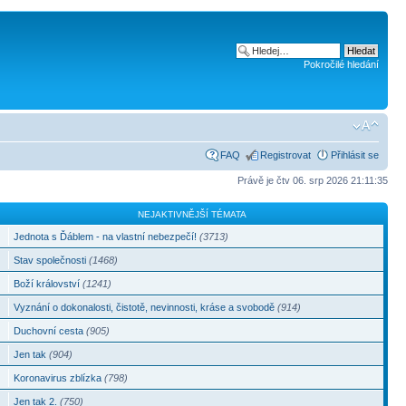
Pokročilé hledání
FAQ
Registrovat
Přihlásit se
Právě je čtv 06. srp 2026 21:11:35
NEJAKTIVNĚJŠÍ TÉMATA
Jednota s Ďáblem - na vlastní nebezpečí!
(3713)
Stav společnosti
(1468)
Boží království
(1241)
Vyznání o dokonalosti, čistotě, nevinnosti, kráse a svobodě
(914)
Duchovní cesta
(905)
Jen tak
(904)
Koronavirus zblízka
(798)
Jen tak 2.
(750)