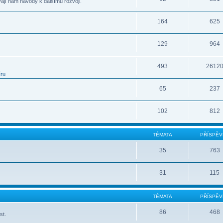
vají nám návody k dalšímu rozvoji.
164
625
129
964
493
2612
íru
65
237
102
812
TÉMATA
PŘÍSPĚV
35
763
31
115
TÉMATA
PŘÍSPĚV
86
468
st.