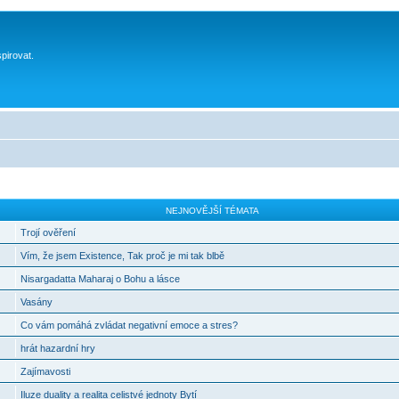
spirovat.
NEJNOVĚJŠÍ TÉMATA
Trojí ověření
Vím, že jsem Existence, Tak proč je mi tak blbě
Nisargadatta Maharaj o Bohu a lásce
Vasány
Co vám pomáhá zvládat negativní emoce a stres?
hrát hazardní hry
Zajímavosti
Iluze duality a realita celistvé jednoty Bytí