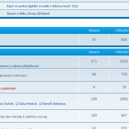
Když se potká digitální zrcadlo s lidskou bouří :D)))
Strach o délku života džňáninů
TÉMATA
PŘÍSPĚV
47
904
TÉMATA
PŘÍSPĚV
271
3031
movi a zákonu přitažlivosti
88
753
ajímavých informací.
9
76
ez podmínek.
190
2082
lav Dušek
,
Saša Hedruk
,
Raméš Balsekar
,
160
867
vají nám návody k dalšímu rozvoji.
62
851