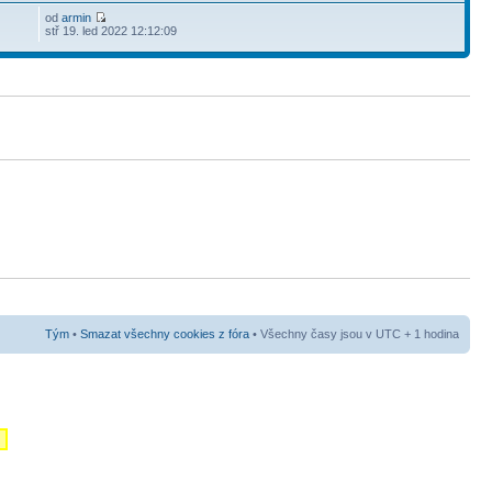
od
armin
stř 19. led 2022 12:12:09
Tým
•
Smazat všechny cookies z fóra
• Všechny časy jsou v UTC + 1 hodina
m