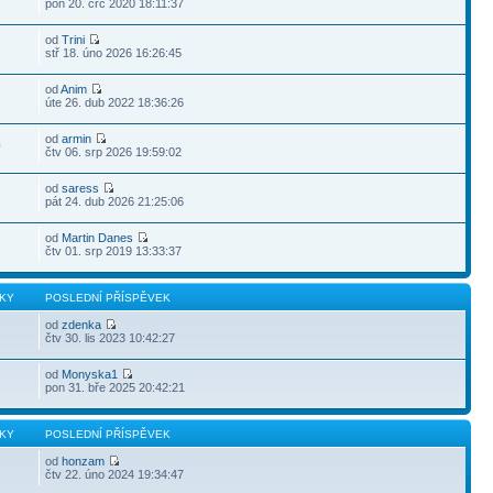
pon 20. črc 2020 18:11:37
od
Trini
stř 18. úno 2026 16:26:45
od
Anim
úte 26. dub 2022 18:36:26
od
armin
0
čtv 06. srp 2026 19:59:02
od
saress
pát 24. dub 2026 21:25:06
od
Martin Danes
čtv 01. srp 2019 13:33:37
KY
POSLEDNÍ PŘÍSPĚVEK
od
zdenka
čtv 30. lis 2023 10:42:27
od
Monyska1
pon 31. bře 2025 20:42:21
KY
POSLEDNÍ PŘÍSPĚVEK
od
honzam
čtv 22. úno 2024 19:34:47