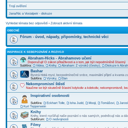
Trojí ověření
Jana/Nic a Vostalpetr - diskuze
Vyhledat témata bez odpovědí
•
Zobrazit aktivní témata
OBECNÉ
Fórum - úvod, nápady, připomínky, technické věci
INSPIRACE K SEBEPOZNÁNÍ A ROZVOJI
Abraham-Hicks - Abrahamovo učení
Doporučuji! O zákon přitažlivosti a o tom, jak být nepodmíněně šťastný
Subfóra:
Videa
,
Knihy
,
Abraham: Z výroků (česky)
,
Diskuze k Abraha
Bashar
Bystrá hbitá mysl, bezpodmínečné srdce, maximální přijetí a kvanta z
Subfóra:
Výroky
,
Elan
Nekompromisní štěstí
Naučme se být skutečně šťastní kdykoliv a kdekoliv, nekompromisně, b
Inspirativní osobnosti
Subfóra:
Eckhart Tolle
,
Isha Judd
,
Mooji
,
Tomášovi
,
Jaros
Kurt Tepperwein
Knihy
Knihy, které rozšiřují naše poznání o nás samých, podněcují nás a dá
Subfórum:
O nedvojnosti
Filmy