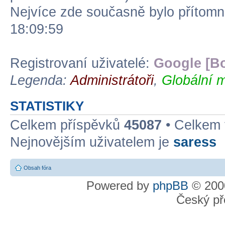
Nejvíce zde současně bylo přítom
18:09:59
Registrovaní uživatelé:
Google [Bo
Legenda:
Administrátoři
,
Globální m
STATISTIKY
Celkem příspěvků
45087
• Celkem
Nejnovějším uživatelem je
saress
Obsah fóra
Powered by
phpBB
© 2000
Český př