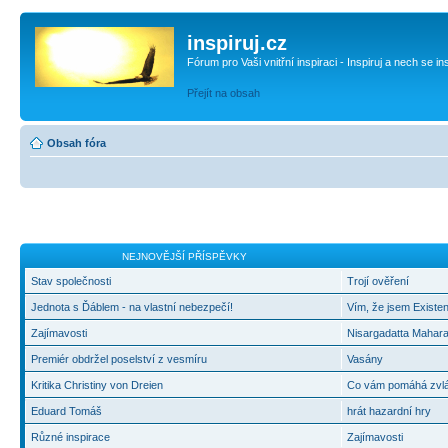
inspiruj.cz
Fórum pro Vaši vnitřní inspiraci - Inspiruj a nech se in
Přejít na obsah
Obsah fóra
NEJNOVĚJŠÍ PŘÍSPĚVKY
Stav společnosti
Trojí ověření
Jednota s Ďáblem - na vlastní nebezpečí!
Vím, že jsem Existen
Zajímavosti
Nisargadatta Mahara
Premiér obdržel poselství z vesmíru
Vasány
Kritika Christiny von Dreien
Co vám pomáhá zvlád
Eduard Tomáš
hrát hazardní hry
Různé inspirace
Zajímavosti