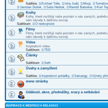
Subfóra:
Eckhart Tolle
,
Isha Judd
,
Mooji
,
Tomášov
Jaroslav Dušek
,
Saša Hedruk
,
Raméš Balsekar
,
Kurt Te
Knihy
Knihy, které rozšiřují naše poznání o nás samých, podněcu
nám návody k dalšímu rozvoji.
Subfórum:
O nedvojnosti
Filmy
Filmy, které rozšiřují naše poznání o nás samých, podněcu
nám návody k dalšímu rozvoji.
Videa
Inspirativní videa
Subfórum:
TED
Články
Subfórum:
Seth
Úvahy a zamyšlení
Subfóra:
Inspirativní pohádky
,
Satsangy
,
Výroky pří
www stránky
Události, akce, přednášky, srazy a setkávání
INSPIRACE K MEDITACI A RELAXACI