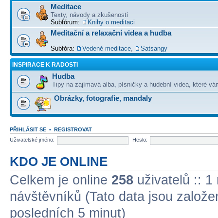
Meditace
Texty, návody a zkušenosti
Subfórum:
Knihy o meditaci
Meditační a relaxační videa a hudba
Subfóra:
Vedené meditace
,
Satsangy
INSPIRACE K RADOSTI
Hudba
Tipy na zajímavá alba, písničky a hudební videa, které vám
Obrázky, fotografie, mandaly
PŘIHLÁSIT SE
•
REGISTROVAT
Uživatelské jméno:
Heslo:
KDO JE ONLINE
Celkem je online
258
uživatelů :: 1
návštěvníků (Tato data jsou založena
posledních 5 minut)