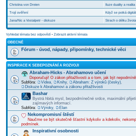
Christina von Dreien
Iluze duality a realit
Trojí ověření
Když se potká digitál
Jana/Nic a Vostalpetr - diskuze
Strach o délku život
Vyhledat témata bez odpovědí
•
Zobrazit aktivní témata
OBECNÉ
Fórum - úvod, nápady, připomínky, technické věci
INSPIRACE K SEBEPOZNÁNÍ A ROZVOJI
Abraham-Hicks - Abrahamovo učení
Doporučuji! O zákon přitažlivosti a o tom, jak být nepodmín
Subfóra:
Videa
,
Knihy
,
Abraham: Z výroků (česky)
,
Diskuze k Abrahamovi a zákonu přitažlivosti
Bashar
Bystrá hbitá mysl, bezpodmínečné srdce, maximální přijet
zajímavých informací.
Subfóra:
Výroky
,
Elan
Nekompromisní štěstí
Naučme se být skutečně šťastní kdykoliv a kdekoliv, nekom
podmínek.
Inspirativní osobnosti