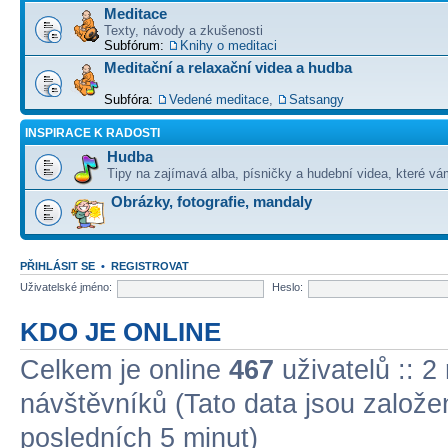
Meditace
Texty, návody a zkušenosti
Subfórum:
Knihy o meditaci
Meditační a relaxační videa a hudba
Subfóra:
Vedené meditace
,
Satsangy
INSPIRACE K RADOSTI
Hudba
Tipy na zajímavá alba, písničky a hudební videa, které vám
Obrázky, fotografie, mandaly
PŘIHLÁSIT SE
•
REGISTROVAT
Uživatelské jméno:
Heslo:
KDO JE ONLINE
Celkem je online
467
uživatelů :: 2
návštěvníků (Tato data jsou založena
posledních 5 minut)