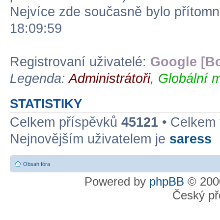
Nejvíce zde současně bylo přítom
18:09:59
Registrovaní uživatelé:
Google [Bo
Legenda:
Administrátoři
,
Globální m
STATISTIKY
Celkem příspěvků
45121
• Celkem
Nejnovějším uživatelem je
saress
Obsah fóra
Powered by
phpBB
© 2000
Český př