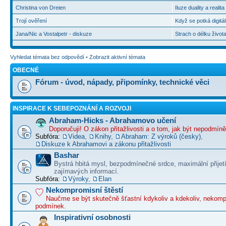
Christina von Dreien
Iluze duality a realit
Trojí ověření
Když se potká digitál
Jana/Nic a Vostalpetr - diskuze
Strach o délku život
Vyhledat témata bez odpovědí
•
Zobrazit aktivní témata
OBECNÉ
Fórum - úvod, nápady, připomínky, technické věci
INSPIRACE K SEBEPOZNÁNÍ A ROZVOJI
Abraham-Hicks - Abrahamovo učení
Doporučuji! O zákon přitažlivosti a o tom, jak být nepodmín
Subfóra:
Videa
,
Knihy
,
Abraham: Z výroků (česky)
,
Diskuze k Abrahamovi a zákonu přitažlivosti
Bashar
Bystrá hbitá mysl, bezpodmínečné srdce, maximální přijet
zajímavých informací.
Subfóra:
Výroky
,
Elan
Nekompromisní štěstí
Naučme se být skutečně šťastní kdykoliv a kdekoliv, nekom
podmínek.
Inspirativní osobnosti