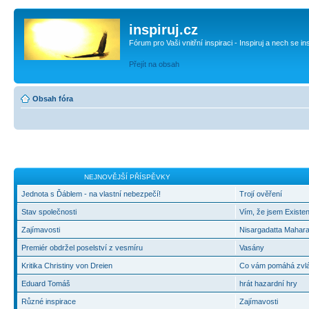
inspiruj.cz
Fórum pro Vaši vnitřní inspiraci - Inspiruj a nech se in
Přejít na obsah
Obsah fóra
NEJNOVĚJŠÍ PŘÍSPĚVKY
Jednota s Ďáblem - na vlastní nebezpečí!
Trojí ověření
Stav společnosti
Vím, že jsem Existen
Zajímavosti
Nisargadatta Mahara
Premiér obdržel poselství z vesmíru
Vasány
Kritika Christiny von Dreien
Co vám pomáhá zvlád
Eduard Tomáš
hrát hazardní hry
Různé inspirace
Zajímavosti