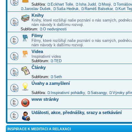
Subfóra:
Eckhart Tolle
,
Isha Judd
,
Mooji
,
Tomášov
Jaroslav Dušek
,
Saša Hedruk
,
Raméš Balsekar
,
Kurt Te
Knihy
Knihy, které rozšiřují naše poznání o nás samých, podněcu
nám návody k dalšímu rozvoji.
Subfórum:
O nedvojnosti
Filmy
Filmy, které rozšiřují naše poznání o nás samých, podněcu
nám návody k dalšímu rozvoji.
Videa
Inspirativní videa
Subfórum:
TED
Články
Subfórum:
Seth
Úvahy a zamyšlení
Subfóra:
Inspirativní pohádky
,
Satsangy
,
Výroky pří
www stránky
Události, akce, přednášky, srazy a setkávání
INSPIRACE K MEDITACI A RELAXACI