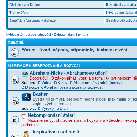
Christina von Dreien
Iluze duality a realit
Trojí ověření
Když se potká digitál
Jana/Nic a Vostalpetr - diskuze
Strach o délku život
Vyhledat témata bez odpovědí
•
Zobrazit aktivní témata
OBECNÉ
Fórum - úvod, nápady, připomínky, technické věci
INSPIRACE K SEBEPOZNÁNÍ A ROZVOJI
Abraham-Hicks - Abrahamovo učení
Doporučuji! O zákon přitažlivosti a o tom, jak být nepodmín
Subfóra:
Videa
,
Knihy
,
Abraham: Z výroků (česky)
,
Diskuze k Abrahamovi a zákonu přitažlivosti
Bashar
Bystrá hbitá mysl, bezpodmínečné srdce, maximální přijet
zajímavých informací.
Subfóra:
Výroky
,
Elan
Nekompromisní štěstí
Naučme se být skutečně šťastní kdykoliv a kdekoliv, nekom
podmínek.
Inspirativní osobnosti