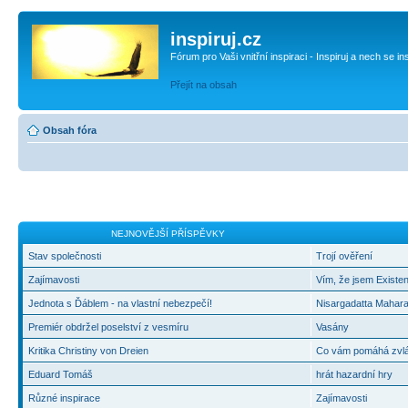
inspiruj.cz
Fórum pro Vaši vnitřní inspiraci - Inspiruj a nech se in
Přejít na obsah
Obsah fóra
NEJNOVĚJŠÍ PŘÍSPĚVKY
Stav společnosti
Trojí ověření
Zajímavosti
Vím, že jsem Existen
Jednota s Ďáblem - na vlastní nebezpečí!
Nisargadatta Mahara
Premiér obdržel poselství z vesmíru
Vasány
Kritika Christiny von Dreien
Co vám pomáhá zvlád
Eduard Tomáš
hrát hazardní hry
Různé inspirace
Zajímavosti