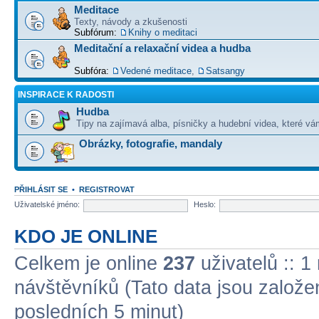
Meditace
Texty, návody a zkušenosti
Subfórum:
Knihy o meditaci
Meditační a relaxační videa a hudba
Subfóra:
Vedené meditace
,
Satsangy
INSPIRACE K RADOSTI
Hudba
Tipy na zajímavá alba, písničky a hudební videa, které vám
Obrázky, fotografie, mandaly
PŘIHLÁSIT SE
•
REGISTROVAT
Uživatelské jméno:
Heslo:
KDO JE ONLINE
Celkem je online
237
uživatelů :: 1
návštěvníků (Tato data jsou založena
posledních 5 minut)