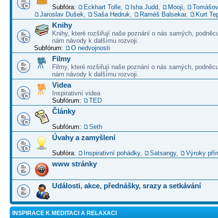
Subfóra:
Eckhart Tolle
,
Isha Judd
,
Mooji
,
Tomášov
Jaroslav Dušek
,
Saša Hedruk
,
Raméš Balsekar
,
Kurt Te
Knihy
Knihy, které rozšiřují naše poznání o nás samých, podněcu
nám návody k dalšímu rozvoji.
Subfórum:
O nedvojnosti
Filmy
Filmy, které rozšiřují naše poznání o nás samých, podněcu
nám návody k dalšímu rozvoji.
Videa
Inspirativní videa
Subfórum:
TED
Články
Subfórum:
Seth
Úvahy a zamyšlení
Subfóra:
Inspirativní pohádky
,
Satsangy
,
Výroky pří
www stránky
Události, akce, přednášky, srazy a setkávání
INSPIRACE K MEDITACI A RELAXACI