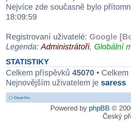
Nejvíce zde současně bylo přítom
18:09:59
Registrovaní uživatelé:
Google [Bo
Legenda:
Administrátoři
,
Globální m
STATISTIKY
Celkem příspěvků
45070
• Celkem
Nejnovějším uživatelem je
saress
Obsah fóra
Powered by
phpBB
© 2000
Český př