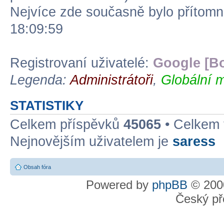
Nejvíce zde současně bylo přítom
18:09:59
Registrovaní uživatelé:
Google [Bo
Legenda:
Administrátoři
,
Globální m
STATISTIKY
Celkem příspěvků
45065
• Celkem
Nejnovějším uživatelem je
saress
Obsah fóra
Powered by
phpBB
© 2000
Český př