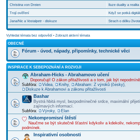
Christina von Dreien
Iluze duality a realit
Trojí ověření
Když se potká digitál
Jana/Nic a Vostalpetr - diskuze
Strach o délku život
Vyhledat témata bez odpovědí
•
Zobrazit aktivní témata
OBECNÉ
Fórum - úvod, nápady, připomínky, technické věci
INSPIRACE K SEBEPOZNÁNÍ A ROZVOJI
Abraham-Hicks - Abrahamovo učení
Doporučuji! O zákon přitažlivosti a o tom, jak být nepodmín
Subfóra:
Videa
,
Knihy
,
Abraham: Z výroků (česky)
,
Diskuze k Abrahamovi a zákonu přitažlivosti
Bashar
Bystrá hbitá mysl, bezpodmínečné srdce, maximální přijet
zajímavých informací.
Subfóra:
Výroky
,
Elan
Nekompromisní štěstí
Naučme se být skutečně šťastní kdykoliv a kdekoliv, nekom
podmínek.
Inspirativní osobnosti