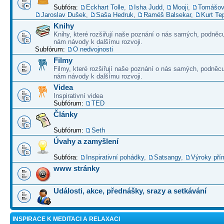
Subfóra:
Eckhart Tolle
,
Isha Judd
,
Mooji
,
Tomášov
Jaroslav Dušek
,
Saša Hedruk
,
Raméš Balsekar
,
Kurt Te
Knihy
Knihy, které rozšiřují naše poznání o nás samých, podněcu
nám návody k dalšímu rozvoji.
Subfórum:
O nedvojnosti
Filmy
Filmy, které rozšiřují naše poznání o nás samých, podněcu
nám návody k dalšímu rozvoji.
Videa
Inspirativní videa
Subfórum:
TED
Články
Subfórum:
Seth
Úvahy a zamyšlení
Subfóra:
Inspirativní pohádky
,
Satsangy
,
Výroky pří
www stránky
Události, akce, přednášky, srazy a setkávání
INSPIRACE K MEDITACI A RELAXACI