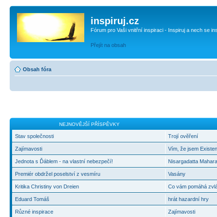
inspiruj.cz
Fórum pro Vaši vnitřní inspiraci - Inspiruj a nech se in
Přejít na obsah
Obsah fóra
NEJNOVĚJŠÍ PŘÍSPĚVKY
Stav společnosti
Trojí ověření
Zajímavosti
Vím, že jsem Existen
Jednota s Ďáblem - na vlastní nebezpečí!
Nisargadatta Mahara
Premiér obdržel poselství z vesmíru
Vasány
Kritika Christiny von Dreien
Co vám pomáhá zvlád
Eduard Tomáš
hrát hazardní hry
Různé inspirace
Zajímavosti