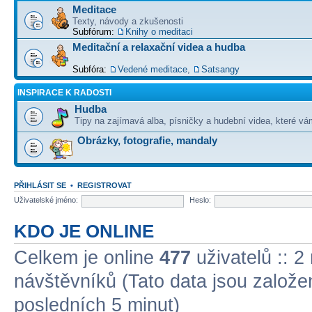
Meditace
Texty, návody a zkušenosti
Subfórum:
Knihy o meditaci
Meditační a relaxační videa a hudba
Subfóra:
Vedené meditace
,
Satsangy
INSPIRACE K RADOSTI
Hudba
Tipy na zajímavá alba, písničky a hudební videa, které vám
Obrázky, fotografie, mandaly
PŘIHLÁSIT SE
•
REGISTROVAT
Uživatelské jméno:
Heslo:
KDO JE ONLINE
Celkem je online
477
uživatelů :: 2
návštěvníků (Tato data jsou založena
posledních 5 minut)