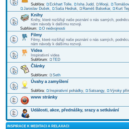
Subfóra:
Eckhart Tolle
,
Isha Judd
,
Mooji
,
Tomášov
Jaroslav Dušek
,
Saša Hedruk
,
Raméš Balsekar
,
Kurt Te
Knihy
Knihy, které rozšiřují naše poznání o nás samých, podněcu
nám návody k dalšímu rozvoji.
Subfórum:
O nedvojnosti
Filmy
Filmy, které rozšiřují naše poznání o nás samých, podněcu
nám návody k dalšímu rozvoji.
Videa
Inspirativní videa
Subfórum:
TED
Články
Subfórum:
Seth
Úvahy a zamyšlení
Subfóra:
Inspirativní pohádky
,
Satsangy
,
Výroky pří
www stránky
Události, akce, přednášky, srazy a setkávání
INSPIRACE K MEDITACI A RELAXACI