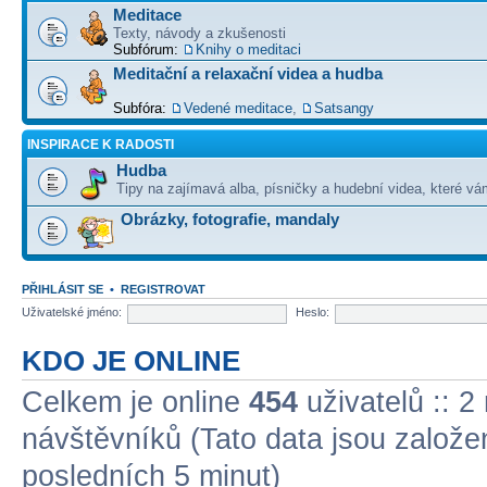
Meditace
Texty, návody a zkušenosti
Subfórum:
Knihy o meditaci
Meditační a relaxační videa a hudba
Subfóra:
Vedené meditace
,
Satsangy
INSPIRACE K RADOSTI
Hudba
Tipy na zajímavá alba, písničky a hudební videa, které vám
Obrázky, fotografie, mandaly
PŘIHLÁSIT SE
•
REGISTROVAT
Uživatelské jméno:
Heslo:
KDO JE ONLINE
Celkem je online
454
uživatelů :: 2
návštěvníků (Tato data jsou založena
posledních 5 minut)