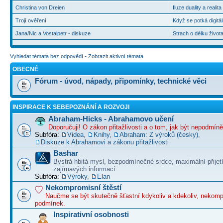
Christina von Dreien
Iluze duality a realit
Trojí ověření
Když se potká digitál
Jana/Nic a Vostalpetr - diskuze
Strach o délku život
Vyhledat témata bez odpovědí
•
Zobrazit aktivní témata
OBECNÉ
Fórum - úvod, nápady, připomínky, technické věci
INSPIRACE K SEBEPOZNÁNÍ A ROZVOJI
Abraham-Hicks - Abrahamovo učení
Doporučuji! O zákon přitažlivosti a o tom, jak být nepodmín
Subfóra:
Videa
,
Knihy
,
Abraham: Z výroků (česky)
,
Diskuze k Abrahamovi a zákonu přitažlivosti
Bashar
Bystrá hbitá mysl, bezpodmínečné srdce, maximální přijet
zajímavých informací.
Subfóra:
Výroky
,
Elan
Nekompromisní štěstí
Naučme se být skutečně šťastní kdykoliv a kdekoliv, nekom
podmínek.
Inspirativní osobnosti