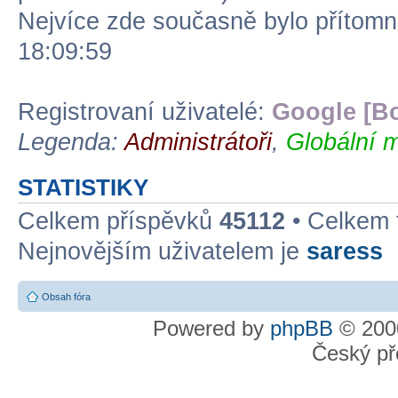
Nejvíce zde současně bylo přítom
18:09:59
Registrovaní uživatelé:
Google [Bo
Legenda:
Administrátoři
,
Globální m
STATISTIKY
Celkem příspěvků
45112
• Celkem
Nejnovějším uživatelem je
saress
Obsah fóra
Powered by
phpBB
© 2000
Český př