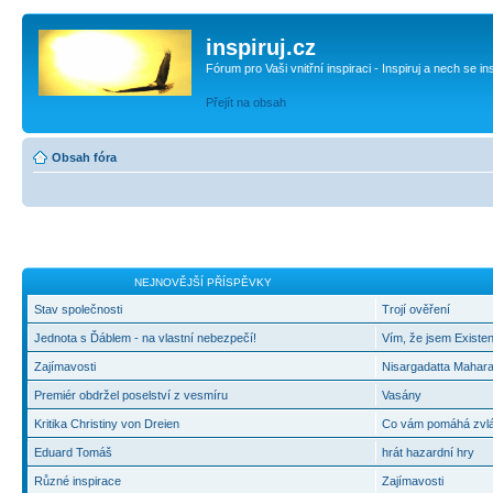
inspiruj.cz
Fórum pro Vaši vnitřní inspiraci - Inspiruj a nech se in
Přejít na obsah
Obsah fóra
NEJNOVĚJŠÍ PŘÍSPĚVKY
Stav společnosti
Trojí ověření
Jednota s Ďáblem - na vlastní nebezpečí!
Vím, že jsem Existen
Zajímavosti
Nisargadatta Mahara
Premiér obdržel poselství z vesmíru
Vasány
Kritika Christiny von Dreien
Co vám pomáhá zvlád
Eduard Tomáš
hrát hazardní hry
Různé inspirace
Zajímavosti