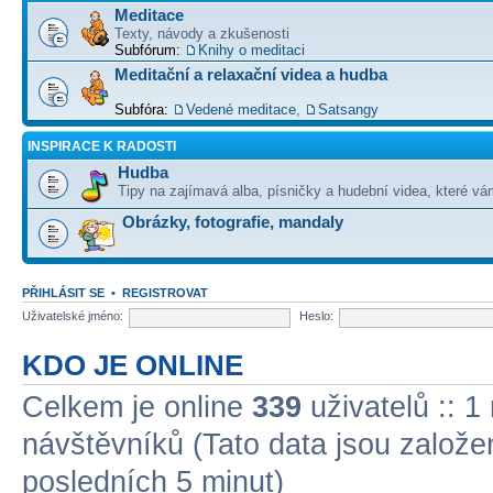
Meditace
Texty, návody a zkušenosti
Subfórum:
Knihy o meditaci
Meditační a relaxační videa a hudba
Subfóra:
Vedené meditace
,
Satsangy
INSPIRACE K RADOSTI
Hudba
Tipy na zajímavá alba, písničky a hudební videa, které vám
Obrázky, fotografie, mandaly
PŘIHLÁSIT SE
•
REGISTROVAT
Uživatelské jméno:
Heslo:
KDO JE ONLINE
Celkem je online
339
uživatelů :: 1
návštěvníků (Tato data jsou založena
posledních 5 minut)