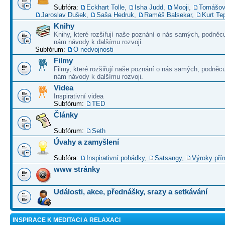
Subfóra:
Eckhart Tolle
,
Isha Judd
,
Mooji
,
Tomášov
Jaroslav Dušek
,
Saša Hedruk
,
Raméš Balsekar
,
Kurt Te
Knihy
Knihy, které rozšiřují naše poznání o nás samých, podněcu
nám návody k dalšímu rozvoji.
Subfórum:
O nedvojnosti
Filmy
Filmy, které rozšiřují naše poznání o nás samých, podněcu
nám návody k dalšímu rozvoji.
Videa
Inspirativní videa
Subfórum:
TED
Články
Subfórum:
Seth
Úvahy a zamyšlení
Subfóra:
Inspirativní pohádky
,
Satsangy
,
Výroky pří
www stránky
Události, akce, přednášky, srazy a setkávání
INSPIRACE K MEDITACI A RELAXACI