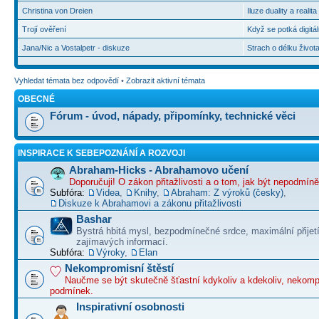
Christina von Dreien
Iluze duality a realit
Trojí ověření
Když se potká digitál
Jana/Nic a Vostalpetr - diskuze
Strach o délku život
Vyhledat témata bez odpovědí
•
Zobrazit aktivní témata
OBECNÉ
Fórum - úvod, nápady, připomínky, technické věci
INSPIRACE K SEBEPOZNÁNÍ A ROZVOJI
Abraham-Hicks - Abrahamovo učení
Doporučuji! O zákon přitažlivosti a o tom, jak být nepodmín
Subfóra:
Videa
,
Knihy
,
Abraham: Z výroků (česky)
,
Diskuze k Abrahamovi a zákonu přitažlivosti
Bashar
Bystrá hbitá mysl, bezpodmínečné srdce, maximální přijet
zajímavých informací.
Subfóra:
Výroky
,
Elan
Nekompromisní štěstí
Naučme se být skutečně šťastní kdykoliv a kdekoliv, nekom
podmínek.
Inspirativní osobnosti