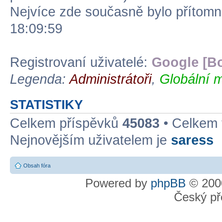
Nejvíce zde současně bylo přítom
18:09:59
Registrovaní uživatelé:
Google [Bo
Legenda:
Administrátoři
,
Globální m
STATISTIKY
Celkem příspěvků
45083
• Celkem
Nejnovějším uživatelem je
saress
Obsah fóra
Powered by
phpBB
© 2000
Český př