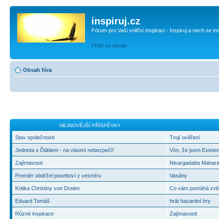
inspiruj.cz
Fórum pro Vaši vnitřní inspiraci - Inspiruj a nech se in
Přejít na obsah
Obsah fóra
NEJNOVĚJŠÍ PŘÍSPĚVKY
Stav společnosti
Trojí ověření
Jednota s Ďáblem - na vlastní nebezpečí!
Vím, že jsem Existen
Zajímavosti
Nisargadatta Mahara
Premiér obdržel poselství z vesmíru
Vasány
Kritika Christiny von Dreien
Co vám pomáhá zvlád
Eduard Tomáš
hrát hazardní hry
Různé inspirace
Zajímavosti