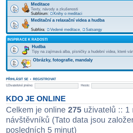
Meditace
Texty, návody a zkušenosti
Subfórum:
Knihy o meditaci
Meditační a relaxační videa a hudba
Subfóra:
Vedené meditace
,
Satsangy
INSPIRACE K RADOSTI
Hudba
Tipy na zajímavá alba, písničky a hudební videa, které vám
Obrázky, fotografie, mandaly
PŘIHLÁSIT SE
•
REGISTROVAT
Uživatelské jméno:
Heslo:
KDO JE ONLINE
Celkem je online
275
uživatelů :: 1
návštěvníků (Tato data jsou založena
posledních 5 minut)