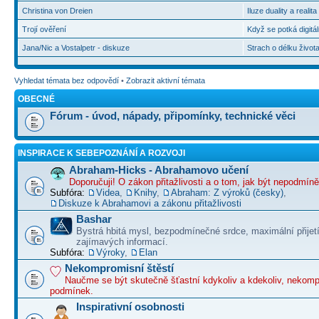
Christina von Dreien
Iluze duality a realit
Trojí ověření
Když se potká digitál
Jana/Nic a Vostalpetr - diskuze
Strach o délku život
Vyhledat témata bez odpovědí
•
Zobrazit aktivní témata
OBECNÉ
Fórum - úvod, nápady, připomínky, technické věci
INSPIRACE K SEBEPOZNÁNÍ A ROZVOJI
Abraham-Hicks - Abrahamovo učení
Doporučuji! O zákon přitažlivosti a o tom, jak být nepodmín
Subfóra:
Videa
,
Knihy
,
Abraham: Z výroků (česky)
,
Diskuze k Abrahamovi a zákonu přitažlivosti
Bashar
Bystrá hbitá mysl, bezpodmínečné srdce, maximální přijet
zajímavých informací.
Subfóra:
Výroky
,
Elan
Nekompromisní štěstí
Naučme se být skutečně šťastní kdykoliv a kdekoliv, nekom
podmínek.
Inspirativní osobnosti