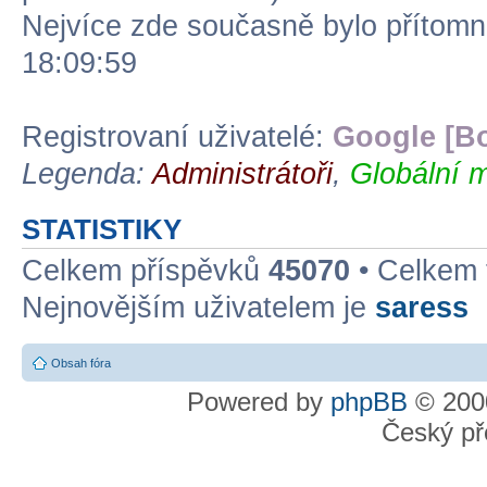
Nejvíce zde současně bylo přítom
18:09:59
Registrovaní uživatelé:
Google [Bo
Legenda:
Administrátoři
,
Globální m
STATISTIKY
Celkem příspěvků
45070
• Celkem
Nejnovějším uživatelem je
saress
Obsah fóra
Powered by
phpBB
© 2000
Český př