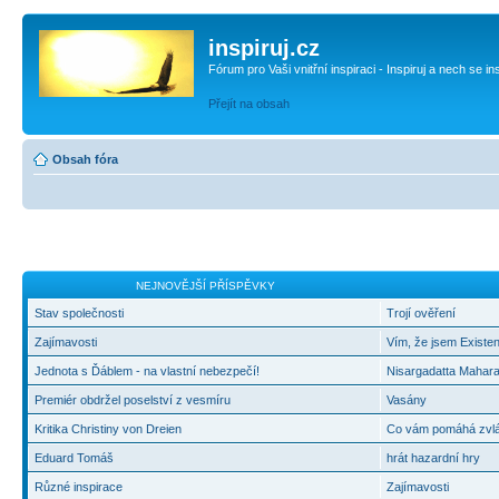
inspiruj.cz
Fórum pro Vaši vnitřní inspiraci - Inspiruj a nech se in
Přejít na obsah
Obsah fóra
NEJNOVĚJŠÍ PŘÍSPĚVKY
Stav společnosti
Trojí ověření
Zajímavosti
Vím, že jsem Existen
Jednota s Ďáblem - na vlastní nebezpečí!
Nisargadatta Mahara
Premiér obdržel poselství z vesmíru
Vasány
Kritika Christiny von Dreien
Co vám pomáhá zvlád
Eduard Tomáš
hrát hazardní hry
Různé inspirace
Zajímavosti