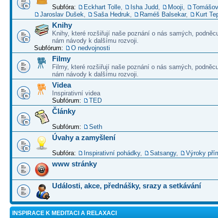
Subfóra:
Eckhart Tolle
,
Isha Judd
,
Mooji
,
Tomášov
Jaroslav Dušek
,
Saša Hedruk
,
Raméš Balsekar
,
Kurt Te
Knihy
Knihy, které rozšiřují naše poznání o nás samých, podněcu
nám návody k dalšímu rozvoji.
Subfórum:
O nedvojnosti
Filmy
Filmy, které rozšiřují naše poznání o nás samých, podněcu
nám návody k dalšímu rozvoji.
Videa
Inspirativní videa
Subfórum:
TED
Články
Subfórum:
Seth
Úvahy a zamyšlení
Subfóra:
Inspirativní pohádky
,
Satsangy
,
Výroky pří
www stránky
Události, akce, přednášky, srazy a setkávání
INSPIRACE K MEDITACI A RELAXACI