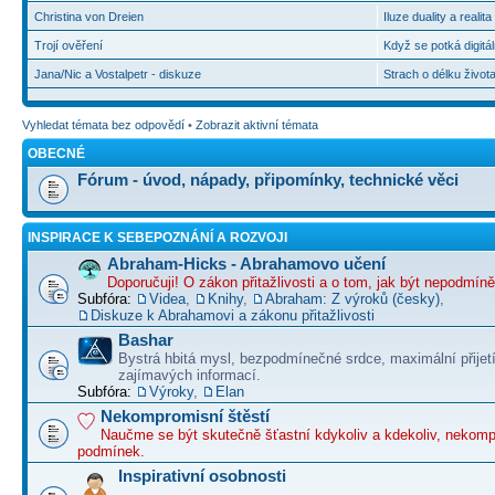
Christina von Dreien
Iluze duality a realit
Trojí ověření
Když se potká digitál
Jana/Nic a Vostalpetr - diskuze
Strach o délku život
Vyhledat témata bez odpovědí
•
Zobrazit aktivní témata
OBECNÉ
Fórum - úvod, nápady, připomínky, technické věci
INSPIRACE K SEBEPOZNÁNÍ A ROZVOJI
Abraham-Hicks - Abrahamovo učení
Doporučuji! O zákon přitažlivosti a o tom, jak být nepodmín
Subfóra:
Videa
,
Knihy
,
Abraham: Z výroků (česky)
,
Diskuze k Abrahamovi a zákonu přitažlivosti
Bashar
Bystrá hbitá mysl, bezpodmínečné srdce, maximální přijet
zajímavých informací.
Subfóra:
Výroky
,
Elan
Nekompromisní štěstí
Naučme se být skutečně šťastní kdykoliv a kdekoliv, nekom
podmínek.
Inspirativní osobnosti