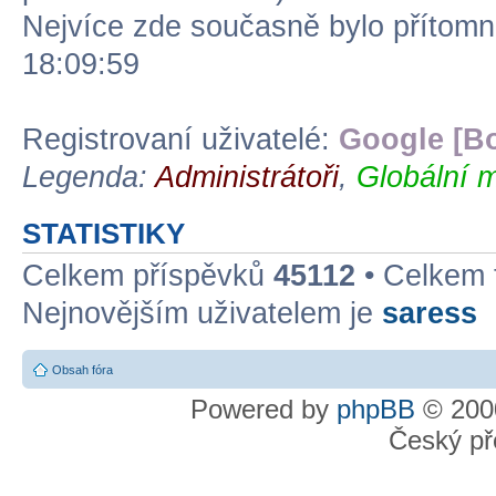
Nejvíce zde současně bylo přítom
18:09:59
Registrovaní uživatelé:
Google [Bo
Legenda:
Administrátoři
,
Globální m
STATISTIKY
Celkem příspěvků
45112
• Celkem
Nejnovějším uživatelem je
saress
Obsah fóra
Powered by
phpBB
© 2000
Český př