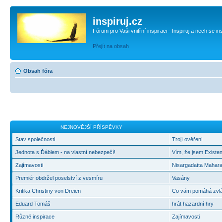
inspiruj.cz
Fórum pro Vaši vnitřní inspiraci - Inspiruj a nech se in
Přejít na obsah
Obsah fóra
NEJNOVĚJŠÍ PŘÍSPĚVKY
Stav společnosti
Trojí ověření
Jednota s Ďáblem - na vlastní nebezpečí!
Vím, že jsem Existen
Zajímavosti
Nisargadatta Mahara
Premiér obdržel poselství z vesmíru
Vasány
Kritika Christiny von Dreien
Co vám pomáhá zvlád
Eduard Tomáš
hrát hazardní hry
Různé inspirace
Zajímavosti