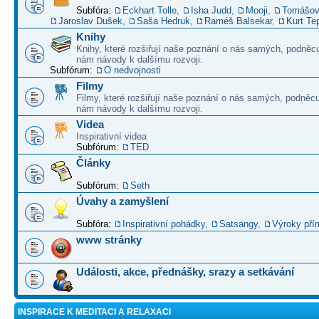
Subfóra:
Eckhart Tolle
,
Isha Judd
,
Mooji
,
Tomášov
Jaroslav Dušek
,
Saša Hedruk
,
Raméš Balsekar
,
Kurt Te
Knihy
Knihy, které rozšiřují naše poznání o nás samých, podněcu
nám návody k dalšímu rozvoji.
Subfórum:
O nedvojnosti
Filmy
Filmy, které rozšiřují naše poznání o nás samých, podněcu
nám návody k dalšímu rozvoji.
Videa
Inspirativní videa
Subfórum:
TED
Články
Subfórum:
Seth
Úvahy a zamyšlení
Subfóra:
Inspirativní pohádky
,
Satsangy
,
Výroky pří
www stránky
Události, akce, přednášky, srazy a setkávání
INSPIRACE K MEDITACI A RELAXACI