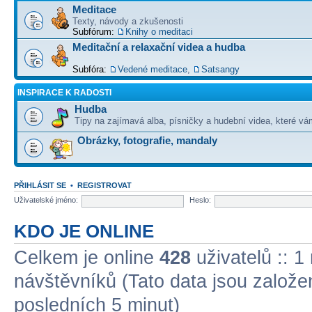
Meditace
Texty, návody a zkušenosti
Subfórum:
Knihy o meditaci
Meditační a relaxační videa a hudba
Subfóra:
Vedené meditace
,
Satsangy
INSPIRACE K RADOSTI
Hudba
Tipy na zajímavá alba, písničky a hudební videa, které vám
Obrázky, fotografie, mandaly
PŘIHLÁSIT SE
•
REGISTROVAT
Uživatelské jméno:
Heslo:
KDO JE ONLINE
Celkem je online
428
uživatelů :: 1
návštěvníků (Tato data jsou založena
posledních 5 minut)