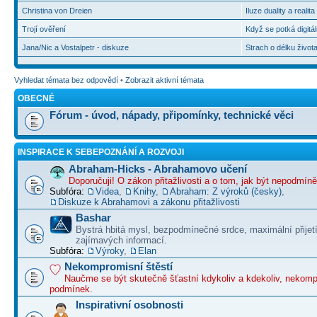
Christina von Dreien
Iluze duality a realit
Trojí ověření
Když se potká digitál
Jana/Nic a Vostalpetr - diskuze
Strach o délku život
Vyhledat témata bez odpovědí
•
Zobrazit aktivní témata
OBECNÉ
Fórum - úvod, nápady, připomínky, technické věci
INSPIRACE K SEBEPOZNÁNÍ A ROZVOJI
Abraham-Hicks - Abrahamovo učení
Doporučuji! O zákon přitažlivosti a o tom, jak být nepodmín
Subfóra:
Videa
,
Knihy
,
Abraham: Z výroků (česky)
,
Diskuze k Abrahamovi a zákonu přitažlivosti
Bashar
Bystrá hbitá mysl, bezpodmínečné srdce, maximální přijet
zajímavých informací.
Subfóra:
Výroky
,
Elan
Nekompromisní štěstí
Naučme se být skutečně šťastní kdykoliv a kdekoliv, nekom
podmínek.
Inspirativní osobnosti