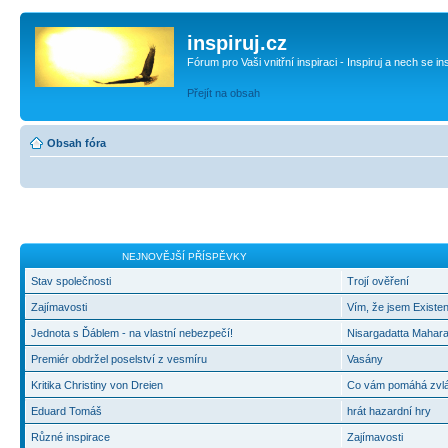
inspiruj.cz
Fórum pro Vaši vnitřní inspiraci - Inspiruj a nech se in
Přejít na obsah
Obsah fóra
NEJNOVĚJŠÍ PŘÍSPĚVKY
Stav společnosti
Trojí ověření
Zajímavosti
Vím, že jsem Existen
Jednota s Ďáblem - na vlastní nebezpečí!
Nisargadatta Mahara
Premiér obdržel poselství z vesmíru
Vasány
Kritika Christiny von Dreien
Co vám pomáhá zvlád
Eduard Tomáš
hrát hazardní hry
Různé inspirace
Zajímavosti