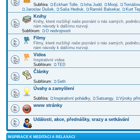
Subfóra:
Eckhart Tolle
,
Isha Judd
,
Mooji
,
Tomášov
Jaroslav Dušek
,
Saša Hedruk
,
Raméš Balsekar
,
Kurt Te
Knihy
Knihy, které rozšiřují naše poznání o nás samých, podněcu
nám návody k dalšímu rozvoji.
Subfórum:
O nedvojnosti
Filmy
Filmy, které rozšiřují naše poznání o nás samých, podněcu
nám návody k dalšímu rozvoji.
Videa
Inspirativní videa
Subfórum:
TED
Články
Subfórum:
Seth
Úvahy a zamyšlení
Subfóra:
Inspirativní pohádky
,
Satsangy
,
Výroky pří
www stránky
Události, akce, přednášky, srazy a setkávání
INSPIRACE K MEDITACI A RELAXACI