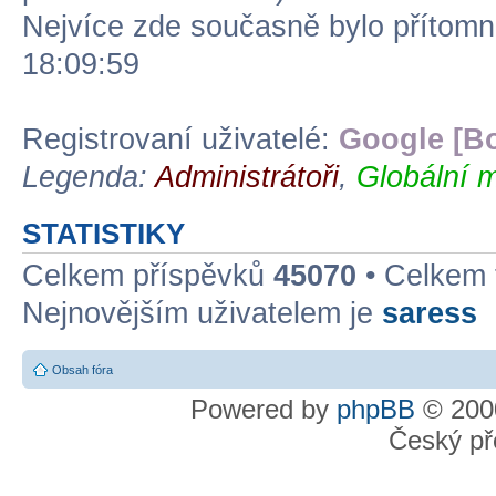
Nejvíce zde současně bylo přítom
18:09:59
Registrovaní uživatelé:
Google [Bo
Legenda:
Administrátoři
,
Globální m
STATISTIKY
Celkem příspěvků
45070
• Celkem
Nejnovějším uživatelem je
saress
Obsah fóra
Powered by
phpBB
© 2000
Český př