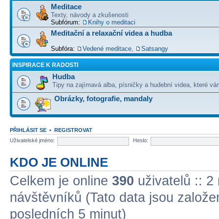
Meditace
Texty, návody a zkušenosti
Subfórum:
Knihy o meditaci
Meditační a relaxační videa a hudba
Subfóra:
Vedené meditace
,
Satsangy
INSPIRACE K RADOSTI
Hudba
Tipy na zajímavá alba, písničky a hudební videa, které vám
Obrázky, fotografie, mandaly
PŘIHLÁSIT SE
•
REGISTROVAT
Uživatelské jméno:
Heslo:
KDO JE ONLINE
Celkem je online
390
uživatelů :: 2
návštěvníků (Tato data jsou založena
posledních 5 minut)