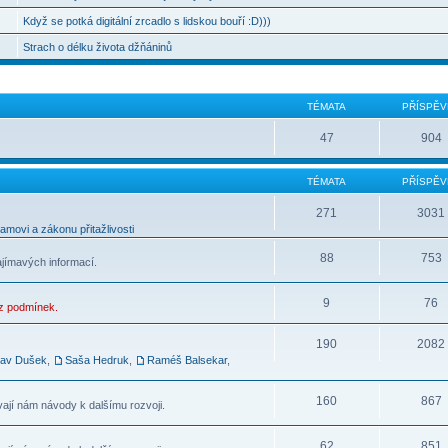
Když se potká digitální zrcadlo s lidskou bouří :D)))
Strach o délku života džňáninů
TÉMATA
PŘÍSPĚV
47
904
TÉMATA
PŘÍSPĚV
271
3031
movi a zákonu přitažlivosti
88
753
ajímavých informací.
9
76
ez podmínek.
190
2082
lav Dušek
,
Saša Hedruk
,
Raméš Balsekar
,
160
867
vají nám návody k dalšímu rozvoji.
62
851