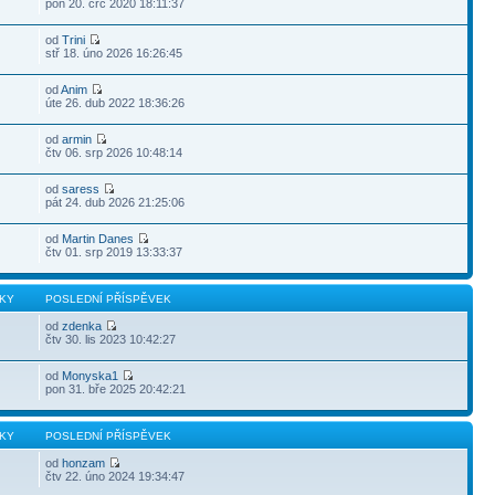
pon 20. črc 2020 18:11:37
od
Trini
stř 18. úno 2026 16:26:45
od
Anim
úte 26. dub 2022 18:36:26
od
armin
9
čtv 06. srp 2026 10:48:14
od
saress
pát 24. dub 2026 21:25:06
od
Martin Danes
čtv 01. srp 2019 13:33:37
KY
POSLEDNÍ PŘÍSPĚVEK
od
zdenka
čtv 30. lis 2023 10:42:27
od
Monyska1
pon 31. bře 2025 20:42:21
KY
POSLEDNÍ PŘÍSPĚVEK
od
honzam
čtv 22. úno 2024 19:34:47