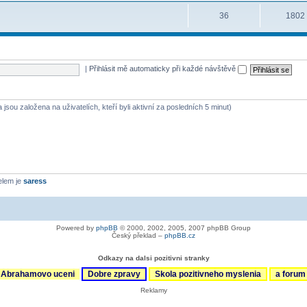
36
1802
|
Přihlásit mě automaticky při každé návštěvě
 jsou založena na uživatelích, kteří byli aktivní za posledních 5 minut)
elem je
saress
Powered by
phpBB
© 2000, 2002, 2005, 2007 phpBB Group
Český překlad –
phpBB.cz
Odkazy na dalsi pozitivni stranky
Abrahamovo uceni
Dobre zpravy
Skola pozitivneho myslenia
a foru
Reklamy