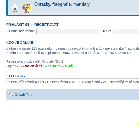
Obrázky, fotografie, mandaly
PŘIHLÁSIT SE
•
REGISTROVAT
Uživatelské jméno:
Heslo:
KDO JE ONLINE
Celkem je online
268
uživatelů :: 1 registrovaný, 0 skrytých a 267 návštěvníků (Tato data
Nejvíce zde současně bylo přítomno
7083
uživatelů dne pát 01. kvě 2026 18:09:59
Registrovaní uživatelé:
Google [Bot]
Legenda:
Administrátoři
,
Globální moderátoři
STATISTIKY
Celkem příspěvků
45069
• Celkem témat
2315
• Celkem členů
727
• Nejnovějším uživat
Obsah fóra