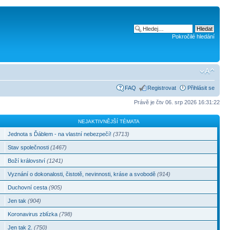
Pokročilé hledání
FAQ
Registrovat
Přihlásit se
Právě je čtv 06. srp 2026 16:31:22
NEJAKTIVNĚJŠÍ TÉMATA
Jednota s Ďáblem - na vlastní nebezpečí!
(3713)
Stav společnosti
(1467)
Boží království
(1241)
Vyznání o dokonalosti, čistotě, nevinnosti, kráse a svobodě
(914)
Duchovní cesta
(905)
Jen tak
(904)
Koronavirus zblízka
(798)
Jen tak 2.
(750)