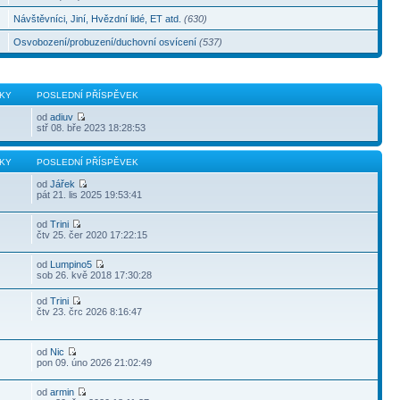
Návštěvníci, Jiní, Hvězdní lidé, ET atd.
(630)
Osvobození/probuzení/duchovní osvícení
(537)
KY
POSLEDNÍ PŘÍSPĚVEK
od
adiuv
stř 08. bře 2023 18:28:53
KY
POSLEDNÍ PŘÍSPĚVEK
od
Jářek
pát 21. lis 2025 19:53:41
od
Trini
čtv 25. čer 2020 17:22:15
od
Lumpino5
sob 26. kvě 2018 17:30:28
od
Trini
čtv 23. črc 2026 8:16:47
od
Nic
pon 09. úno 2026 21:02:49
od
armin