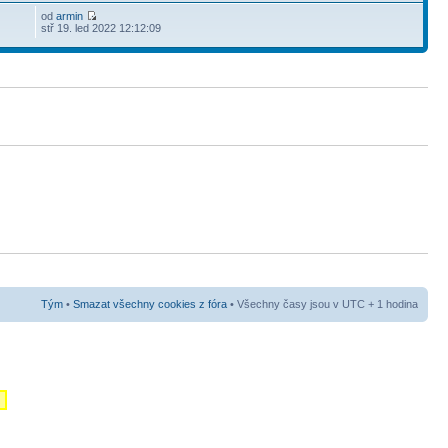
od
armin
stř 19. led 2022 12:12:09
Tým
•
Smazat všechny cookies z fóra
• Všechny časy jsou v UTC + 1 hodina
m