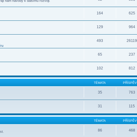
vají nám návody k dalšímu rozvoji.
164
625
129
964
493
2611
íru
65
237
102
812
TÉMATA
PŘÍSPĚV
35
763
31
115
TÉMATA
PŘÍSPĚV
86
468
st.