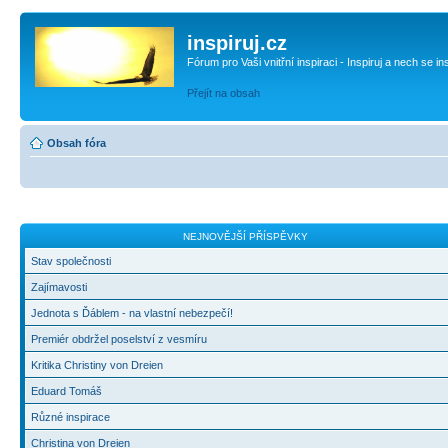
inspiruj.cz
Fórum pro Vaši vnitřní inspiraci - Inspiruj a nech se in
Přejít na obsah
Obsah fóra
NEJNOVĚJŠÍ PŘÍSPĚVKY
Stav společnosti
Zajímavosti
Jednota s Ďáblem - na vlastní nebezpečí!
Premiér obdržel poselství z vesmíru
Kritika Christiny von Dreien
Eduard Tomáš
Různé inspirace
Christina von Dreien