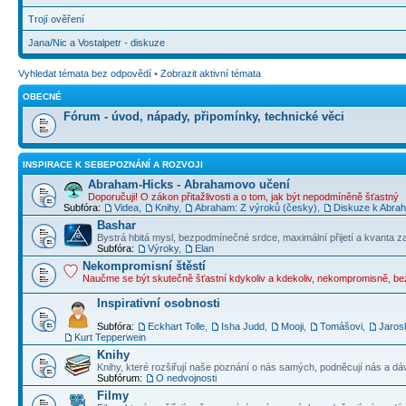
Trojí ověření
Jana/Nic a Vostalpetr - diskuze
Vyhledat témata bez odpovědí
•
Zobrazit aktivní témata
OBECNÉ
Fórum - úvod, nápady, připomínky, technické věci
INSPIRACE K SEBEPOZNÁNÍ A ROZVOJI
Abraham-Hicks - Abrahamovo učení
Doporučuji! O zákon přitažlivosti a o tom, jak být nepodmíněně šťastný
Subfóra:
Videa
,
Knihy
,
Abraham: Z výroků (česky)
,
Diskuze k Abraha
Bashar
Bystrá hbitá mysl, bezpodmínečné srdce, maximální přijetí a kvanta z
Subfóra:
Výroky
,
Elan
Nekompromisní štěstí
Naučme se být skutečně šťastní kdykoliv a kdekoliv, nekompromisně, b
Inspirativní osobnosti
Subfóra:
Eckhart Tolle
,
Isha Judd
,
Mooji
,
Tomášovi
,
Jaros
Kurt Tepperwein
Knihy
Knihy, které rozšiřují naše poznání o nás samých, podněcují nás a dá
Subfórum:
O nedvojnosti
Filmy