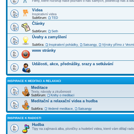
Filmy, které rozšiřují naše poznání o nás samých, podněcují nás a dá
Videa
Inspirativní videa
Subfórum:
TED
Články
Subfórum:
Seth
Úvahy a zamyšlení
Subfóra:
Inspirativní pohádky
,
Satsangy
,
Výroky přímo z Vesm
www stránky
Události, akce, přednášky, srazy a setkávání
INSPIRACE K MEDITACI A RELAXACI
Meditace
Texty, návody a zkušenosti
Subfórum:
Knihy o meditaci
Meditační a relaxační videa a hudba
Subfóra:
Vedené meditace
,
Satsangy
INSPIRACE K RADOSTI
Hudba
Tipy na zajímavá alba, písničky a hudební videa, které vám dělají rado