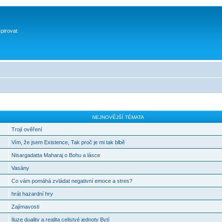
spirovat.
NEJNOVĚJŠÍ TÉMATA
Trojí ověření
Vím, že jsem Existence, Tak proč je mi tak blbě
Nisargadatta Maharaj o Bohu a lásce
Vasány
Co vám pomáhá zvládat negativní emoce a stres?
hrát hazardní hry
Zajímavosti
Iluze duality a realita celistvé jednoty Bytí