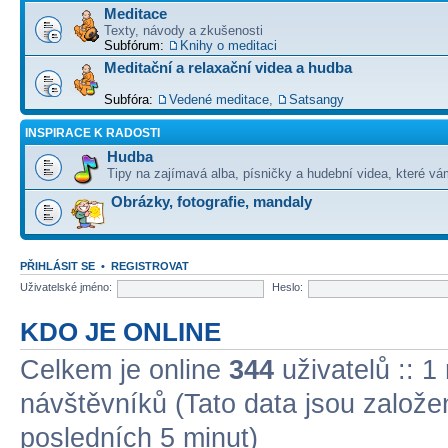
Meditace
Texty, návody a zkušenosti
Subfórum:
Knihy o meditaci
Meditační a relaxační videa a hudba
Subfóra:
Vedené meditace
,
Satsangy
INSPIRACE K RADOSTI
Hudba
Tipy na zajímavá alba, písničky a hudební videa, které vám
Obrázky, fotografie, mandaly
PŘIHLÁSIT SE
•
REGISTROVAT
Uživatelské jméno:
Heslo:
KDO JE ONLINE
Celkem je online
344
uživatelů :: 1
návštěvníků (Tato data jsou založena
posledních 5 minut)