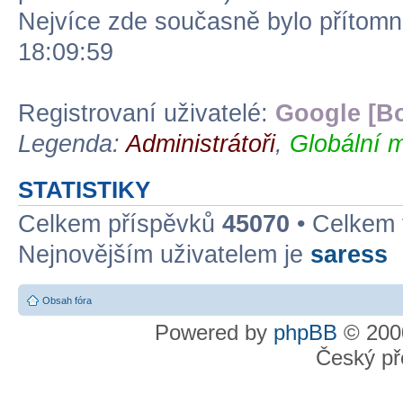
Nejvíce zde současně bylo přítom
18:09:59
Registrovaní uživatelé:
Google [Bo
Legenda:
Administrátoři
,
Globální m
STATISTIKY
Celkem příspěvků
45070
• Celkem
Nejnovějším uživatelem je
saress
Obsah fóra
Powered by
phpBB
© 2000
Český př