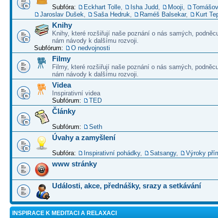
Subfóra:
Eckhart Tolle
,
Isha Judd
,
Mooji
,
Tomášov
Jaroslav Dušek
,
Saša Hedruk
,
Raméš Balsekar
,
Kurt Te
Knihy
Knihy, které rozšiřují naše poznání o nás samých, podněcu
nám návody k dalšímu rozvoji.
Subfórum:
O nedvojnosti
Filmy
Filmy, které rozšiřují naše poznání o nás samých, podněcu
nám návody k dalšímu rozvoji.
Videa
Inspirativní videa
Subfórum:
TED
Články
Subfórum:
Seth
Úvahy a zamyšlení
Subfóra:
Inspirativní pohádky
,
Satsangy
,
Výroky pří
www stránky
Události, akce, přednášky, srazy a setkávání
INSPIRACE K MEDITACI A RELAXACI