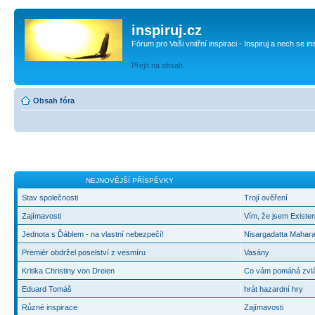
inspiruj.cz
Fórum pro Vaši vnitřní inspiraci - Inspiruj a nech se in
Přejít na obsah
Obsah fóra
NEJNOVĚJŠÍ PŘÍSPĚVKY
Stav společnosti
Trojí ověření
Zajímavosti
Vím, že jsem Existen
Jednota s Ďáblem - na vlastní nebezpečí!
Nisargadatta Mahara
Premiér obdržel poselství z vesmíru
Vasány
Kritika Christiny von Dreien
Co vám pomáhá zvlád
Eduard Tomáš
hrát hazardní hry
Různé inspirace
Zajímavosti