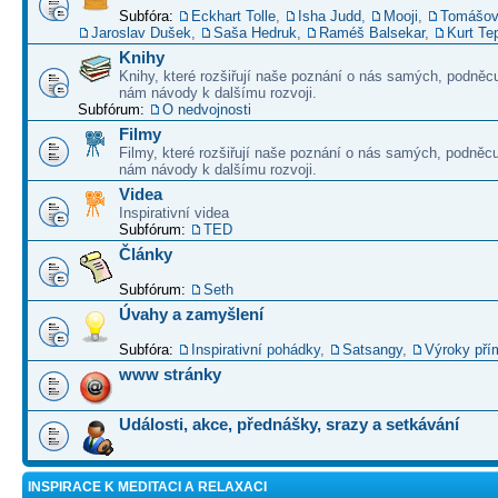
Subfóra:
Eckhart Tolle
,
Isha Judd
,
Mooji
,
Tomášov
Jaroslav Dušek
,
Saša Hedruk
,
Raméš Balsekar
,
Kurt Te
Knihy
Knihy, které rozšiřují naše poznání o nás samých, podněcu
nám návody k dalšímu rozvoji.
Subfórum:
O nedvojnosti
Filmy
Filmy, které rozšiřují naše poznání o nás samých, podněcu
nám návody k dalšímu rozvoji.
Videa
Inspirativní videa
Subfórum:
TED
Články
Subfórum:
Seth
Úvahy a zamyšlení
Subfóra:
Inspirativní pohádky
,
Satsangy
,
Výroky pří
www stránky
Události, akce, přednášky, srazy a setkávání
INSPIRACE K MEDITACI A RELAXACI