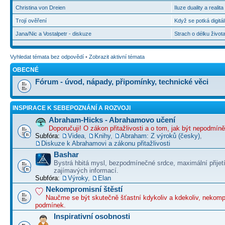
Christina von Dreien
Iluze duality a realit
Trojí ověření
Když se potká digitál
Jana/Nic a Vostalpetr - diskuze
Strach o délku život
Vyhledat témata bez odpovědí
•
Zobrazit aktivní témata
OBECNÉ
Fórum - úvod, nápady, připomínky, technické věci
INSPIRACE K SEBEPOZNÁNÍ A ROZVOJI
Abraham-Hicks - Abrahamovo učení
Doporučuji! O zákon přitažlivosti a o tom, jak být nepodmín
Subfóra:
Videa
,
Knihy
,
Abraham: Z výroků (česky)
,
Diskuze k Abrahamovi a zákonu přitažlivosti
Bashar
Bystrá hbitá mysl, bezpodmínečné srdce, maximální přijet
zajímavých informací.
Subfóra:
Výroky
,
Elan
Nekompromisní štěstí
Naučme se být skutečně šťastní kdykoliv a kdekoliv, nekom
podmínek.
Inspirativní osobnosti