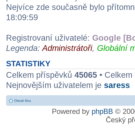
Nejvíce zde současně bylo přítom
18:09:59
Registrovaní uživatelé:
Google [Bo
Legenda:
Administrátoři
,
Globální m
STATISTIKY
Celkem příspěvků
45065
• Celkem
Nejnovějším uživatelem je
saress
Obsah fóra
Powered by
phpBB
© 2000
Český př