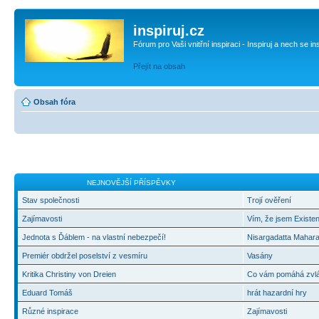
inspiruj.cz
Fórum pro Vaši vnitřní inspiraci - Inspiruj a nech se in
Přejít na obsah
Obsah fóra
NEJNOVĚJŠÍ PŘÍSPĚVKY
Stav společnosti
Trojí ověření
Zajímavosti
Vím, že jsem Existen
Jednota s Ďáblem - na vlastní nebezpečí!
Nisargadatta Mahara
Premiér obdržel poselství z vesmíru
Vasány
Kritika Christiny von Dreien
Co vám pomáhá zvlád
Eduard Tomáš
hrát hazardní hry
Různé inspirace
Zajímavosti