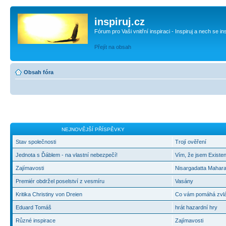
inspiruj.cz
Fórum pro Vaši vnitřní inspiraci - Inspiruj a nech se in
Přejít na obsah
Obsah fóra
NEJNOVĚJŠÍ PŘÍSPĚVKY
Stav společnosti
Trojí ověření
Jednota s Ďáblem - na vlastní nebezpečí!
Vím, že jsem Existen
Zajímavosti
Nisargadatta Mahara
Premiér obdržel poselství z vesmíru
Vasány
Kritika Christiny von Dreien
Co vám pomáhá zvlád
Eduard Tomáš
hrát hazardní hry
Různé inspirace
Zajímavosti