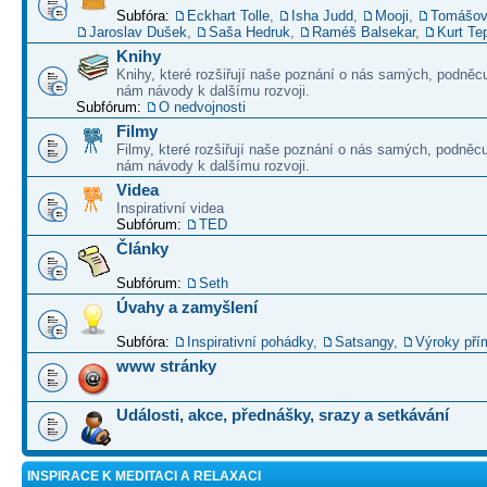
Subfóra:
Eckhart Tolle
,
Isha Judd
,
Mooji
,
Tomášov
Jaroslav Dušek
,
Saša Hedruk
,
Raméš Balsekar
,
Kurt Te
Knihy
Knihy, které rozšiřují naše poznání o nás samých, podněcu
nám návody k dalšímu rozvoji.
Subfórum:
O nedvojnosti
Filmy
Filmy, které rozšiřují naše poznání o nás samých, podněcu
nám návody k dalšímu rozvoji.
Videa
Inspirativní videa
Subfórum:
TED
Články
Subfórum:
Seth
Úvahy a zamyšlení
Subfóra:
Inspirativní pohádky
,
Satsangy
,
Výroky pří
www stránky
Události, akce, přednášky, srazy a setkávání
INSPIRACE K MEDITACI A RELAXACI