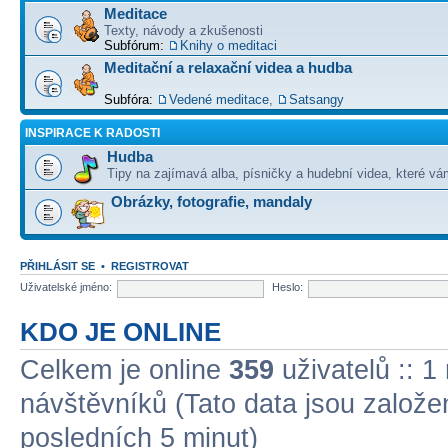
Meditace
Texty, návody a zkušenosti
Subfórum:
Knihy o meditaci
Meditační a relaxační videa a hudba
Subfóra:
Vedené meditace
,
Satsangy
INSPIRACE K RADOSTI
Hudba
Tipy na zajímavá alba, písničky a hudební videa, které vám
Obrázky, fotografie, mandaly
PŘIHLÁSIT SE
•
REGISTROVAT
Uživatelské jméno:
Heslo:
KDO JE ONLINE
Celkem je online
359
uživatelů :: 1
návštěvníků (Tato data jsou založena
posledních 5 minut)