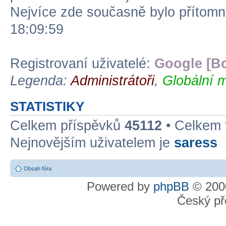
Nejvíce zde současně bylo přítom
18:09:59
Registrovaní uživatelé:
Google [Bo
Legenda:
Administrátoři
,
Globální m
STATISTIKY
Celkem příspěvků
45112
• Celkem
Nejnovějším uživatelem je
saress
Obsah fóra
Powered by
phpBB
© 2000
Český př