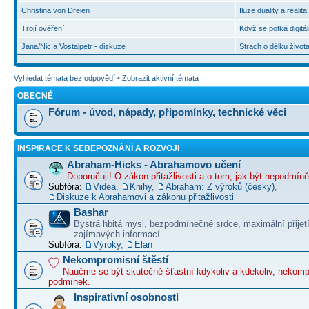
Christina von Dreien
Iluze duality a realit
Trojí ověření
Když se potká digitál
Jana/Nic a Vostalpetr - diskuze
Strach o délku život
Vyhledat témata bez odpovědí
•
Zobrazit aktivní témata
OBECNÉ
Fórum - úvod, nápady, připomínky, technické věci
INSPIRACE K SEBEPOZNÁNÍ A ROZVOJI
Abraham-Hicks - Abrahamovo učení
Doporučuji! O zákon přitažlivosti a o tom, jak být nepodmín
Subfóra:
Videa
,
Knihy
,
Abraham: Z výroků (česky)
,
Diskuze k Abrahamovi a zákonu přitažlivosti
Bashar
Bystrá hbitá mysl, bezpodmínečné srdce, maximální přijet
zajímavých informací.
Subfóra:
Výroky
,
Elan
Nekompromisní štěstí
Naučme se být skutečně šťastní kdykoliv a kdekoliv, nekom
podmínek.
Inspirativní osobnosti