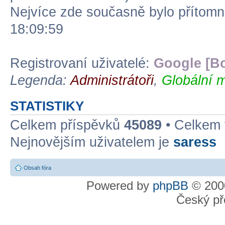
Nejvíce zde současně bylo přítom
18:09:59
Registrovaní uživatelé:
Google [Bo
Legenda:
Administrátoři
,
Globální m
STATISTIKY
Celkem příspěvků
45089
• Celkem
Nejnovějším uživatelem je
saress
Obsah fóra
Powered by
phpBB
© 2000
Český př