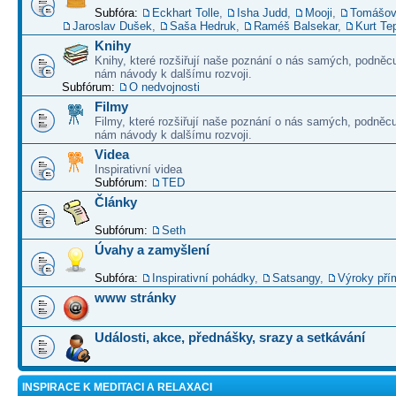
Subfóra:
Eckhart Tolle
,
Isha Judd
,
Mooji
,
Tomášov
Jaroslav Dušek
,
Saša Hedruk
,
Raméš Balsekar
,
Kurt Te
Knihy
Knihy, které rozšiřují naše poznání o nás samých, podněcu
nám návody k dalšímu rozvoji.
Subfórum:
O nedvojnosti
Filmy
Filmy, které rozšiřují naše poznání o nás samých, podněcu
nám návody k dalšímu rozvoji.
Videa
Inspirativní videa
Subfórum:
TED
Články
Subfórum:
Seth
Úvahy a zamyšlení
Subfóra:
Inspirativní pohádky
,
Satsangy
,
Výroky pří
www stránky
Události, akce, přednášky, srazy a setkávání
INSPIRACE K MEDITACI A RELAXACI