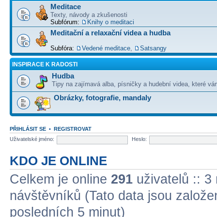
Meditace
Texty, návody a zkušenosti
Subfórum:
Knihy o meditaci
Meditační a relaxační videa a hudba
Subfóra:
Vedené meditace
,
Satsangy
INSPIRACE K RADOSTI
Hudba
Tipy na zajímavá alba, písničky a hudební videa, které vám
Obrázky, fotografie, mandaly
PŘIHLÁSIT SE
•
REGISTROVAT
Uživatelské jméno:
Heslo:
KDO JE ONLINE
Celkem je online
291
uživatelů :: 3
návštěvníků (Tato data jsou založena
posledních 5 minut)