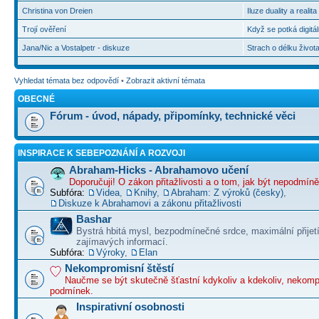
Christina von Dreien
Iluze duality a realit
Trojí ověření
Když se potká digitál
Jana/Nic a Vostalpetr - diskuze
Strach o délku život
Vyhledat témata bez odpovědí
•
Zobrazit aktivní témata
OBECNÉ
Fórum - úvod, nápady, připomínky, technické věci
INSPIRACE K SEBEPOZNÁNÍ A ROZVOJI
Abraham-Hicks - Abrahamovo učení
Doporučuji! O zákon přitažlivosti a o tom, jak být nepodmín
Subfóra:
Videa
,
Knihy
,
Abraham: Z výroků (česky)
,
Diskuze k Abrahamovi a zákonu přitažlivosti
Bashar
Bystrá hbitá mysl, bezpodmínečné srdce, maximální přijet
zajímavých informací.
Subfóra:
Výroky
,
Elan
Nekompromisní štěstí
Naučme se být skutečně šťastní kdykoliv a kdekoliv, nekom
podmínek.
Inspirativní osobnosti