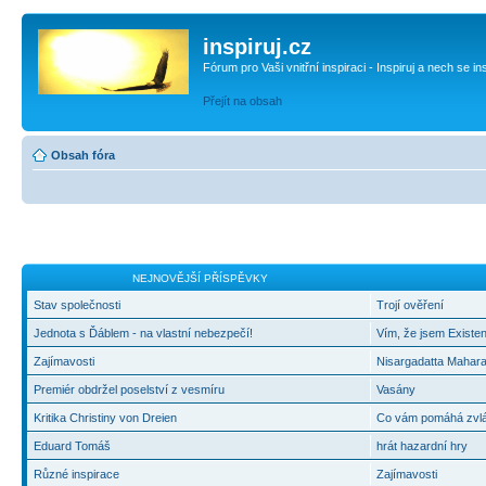
inspiruj.cz
Fórum pro Vaši vnitřní inspiraci - Inspiruj a nech se in
Přejít na obsah
Obsah fóra
NEJNOVĚJŠÍ PŘÍSPĚVKY
Stav společnosti
Trojí ověření
Jednota s Ďáblem - na vlastní nebezpečí!
Vím, že jsem Existen
Zajímavosti
Nisargadatta Mahara
Premiér obdržel poselství z vesmíru
Vasány
Kritika Christiny von Dreien
Co vám pomáhá zvlád
Eduard Tomáš
hrát hazardní hry
Různé inspirace
Zajímavosti