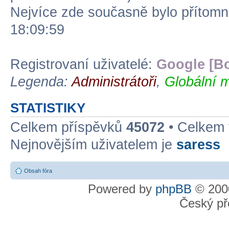
Nejvíce zde současně bylo přítom
18:09:59
Registrovaní uživatelé:
Google [Bo
Legenda:
Administrátoři
,
Globální m
STATISTIKY
Celkem příspěvků
45072
• Celkem
Nejnovějším uživatelem je
saress
Obsah fóra
Powered by
phpBB
© 2000
Český př