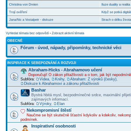
Christina von Dreien
Iluze duality a realit
Trojí ověření
Když se potká digitál
Jana/Nic a Vostalpetr - diskuze
Strach o délku život
Vyhledat témata bez odpovědí
•
Zobrazit aktivní témata
OBECNÉ
Fórum - úvod, nápady, připomínky, technické věci
INSPIRACE K SEBEPOZNÁNÍ A ROZVOJI
Abraham-Hicks - Abrahamovo učení
Doporučuji! O zákon přitažlivosti a o tom, jak být nepodmín
Subfóra:
Videa
,
Knihy
,
Abraham: Z výroků (česky)
,
Diskuze k Abrahamovi a zákonu přitažlivosti
Bashar
Bystrá hbitá mysl, bezpodmínečné srdce, maximální přijet
zajímavých informací.
Subfóra:
Výroky
,
Elan
Nekompromisní štěstí
Naučme se být skutečně šťastní kdykoliv a kdekoliv, nekom
podmínek.
Inspirativní osobnosti