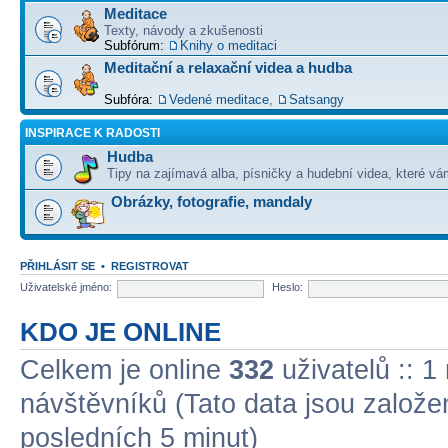
Meditace
Texty, návody a zkušenosti
Subfórum:
Knihy o meditaci
Meditační a relaxační videa a hudba
Subfóra:
Vedené meditace
,
Satsangy
INSPIRACE K RADOSTI
Hudba
Tipy na zajímavá alba, písničky a hudební videa, které vám
Obrázky, fotografie, mandaly
PŘIHLÁSIT SE
•
REGISTROVAT
Uživatelské jméno:
Heslo:
KDO JE ONLINE
Celkem je online
332
uživatelů :: 1
návštěvníků (Tato data jsou založena
posledních 5 minut)