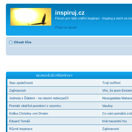
inspiruj.cz
Fórum pro Vaši vnitřní inspiraci - Inspiruj a nech se in
Přejít na obsah
Obsah fóra
NEJNOVĚJŠÍ PŘÍSPĚVKY
Stav společnosti
Trojí ověření
Zajímavosti
Vím, že jsem Existen
Jednota s Ďáblem - na vlastní nebezpečí!
Nisargadatta Mahara
Premiér obdržel poselství z vesmíru
Vasány
Kritika Christiny von Dreien
Co vám pomáhá zvlád
Eduard Tomáš
hrát hazardní hry
Různé inspirace
Zajímavosti