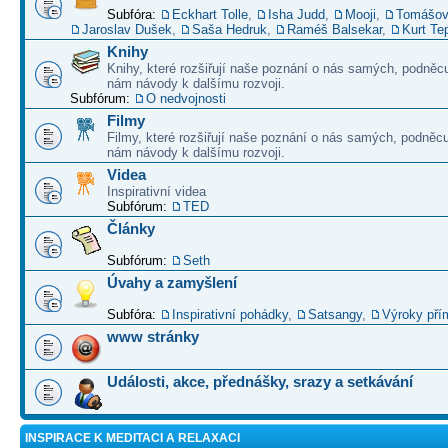
Subfóra:
Eckhart Tolle
,
Isha Judd
,
Mooji
,
Tomášov
Jaroslav Dušek
,
Saša Hedruk
,
Raméš Balsekar
,
Kurt Te
Knihy
Knihy, které rozšiřují naše poznání o nás samých, podněcu
nám návody k dalšímu rozvoji.
Subfórum:
O nedvojnosti
Filmy
Filmy, které rozšiřují naše poznání o nás samých, podněcu
nám návody k dalšímu rozvoji.
Videa
Inspirativní videa
Subfórum:
TED
Články
Subfórum:
Seth
Úvahy a zamyšlení
Subfóra:
Inspirativní pohádky
,
Satsangy
,
Výroky pří
www stránky
Události, akce, přednášky, srazy a setkávání
INSPIRACE K MEDITACI A RELAXACI