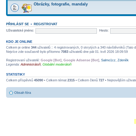
Obrázky, fotografie, mandaly
PŘIHLÁSIT SE
•
REGISTROVAT
Uživatelské jméno:
Heslo:
KDO JE ONLINE
Celkem je online
344
uživatelů :: 4 registrovaných, 0 skrytých a 340 návštěvníků (Tato da
Nejvíce zde současně bylo přítomno
7083
uživatelů dne pát 01. kvě 2026 18:09:59
Registrovaní uživatelé:
Google [Bot]
,
Google Adsense [Bot]
,
Salmo1cz
,
Zdeněk
Legenda:
Administrátoři
,
Globální moderátoři
STATISTIKY
Celkem příspěvků
45090
• Celkem témat
2315
• Celkem členů
727
• Nejnovějším uživat
Obsah fóra