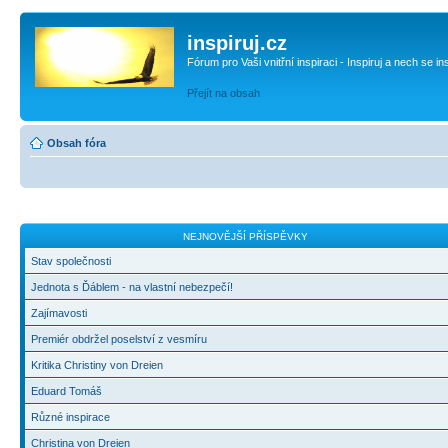
inspiruj.cz
Fórum pro Vaši vnitřní inspiraci - Inspiruj a nech se in
Přejít na obsah
Obsah fóra
NEJNOVĚJŠÍ PŘÍSPĚVKY
Stav společnosti
Jednota s Ďáblem - na vlastní nebezpečí!
Zajímavosti
Premiér obdržel poselství z vesmíru
Kritika Christiny von Dreien
Eduard Tomáš
Různé inspirace
Christina von Dreien