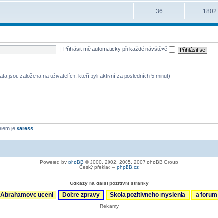
36
1802
|
Přihlásit mě automaticky při každé návštěvě
ta jsou založena na uživatelích, kteří byli aktivní za posledních 5 minut)
elem je
saress
Powered by
phpBB
© 2000, 2002, 2005, 2007 phpBB Group
Český překlad –
phpBB.cz
Odkazy na dalsi pozitivni stranky
Abrahamovo uceni
Dobre zpravy
Skola pozitivneho myslenia
a foru
Reklamy