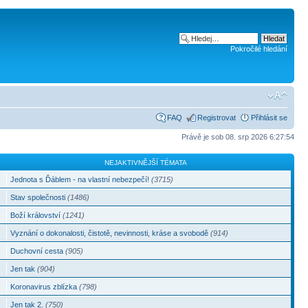
Pokročilé hledání
FAQ
Registrovat
Přihlásit se
Právě je sob 08. srp 2026 6:27:54
NEJAKTIVNĚJŠÍ TÉMATA
Jednota s Ďáblem - na vlastní nebezpečí!
(3715)
Stav společnosti
(1486)
Boží království
(1241)
Vyznání o dokonalosti, čistotě, nevinnosti, kráse a svobodě
(914)
Duchovní cesta
(905)
Jen tak
(904)
Koronavirus zblízka
(798)
Jen tak 2.
(750)