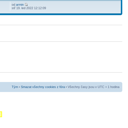
od
armin
stř 19. led 2022 12:12:09
Tým
•
Smazat všechny cookies z fóra
• Všechny časy jsou v UTC + 1 hodina
m