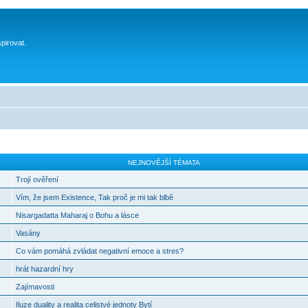
spirovat.
NEJNOVĚJŠÍ TÉMATA
Trojí ověření
Vím, že jsem Existence, Tak proč je mi tak blbě
Nisargadatta Maharaj o Bohu a lásce
Vasány
Co vám pomáhá zvládat negativní emoce a stres?
hrát hazardní hry
Zajímavosti
Iluze duality a realita celistvé jednoty Bytí