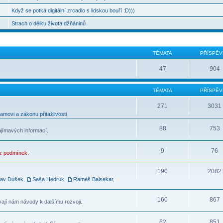
Když se potká digitální zrcadlo s lidskou bouří :D)))
Strach o délku života džňáninů
TÉMATA
PŘÍSPĚV
47
904
TÉMATA
PŘÍSPĚV
271
3031
movi a zákonu přitažlivosti
88
753
ajímavých informací.
9
76
ez podmínek.
190
2082
lav Dušek
,
Saša Hedruk
,
Raméš Balsekar
,
160
867
vají nám návody k dalšímu rozvoji.
62
851