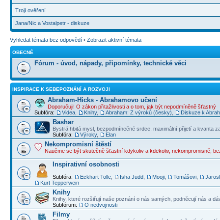
Trojí ověření
Jana/Nic a Vostalpetr - diskuze
Vyhledat témata bez odpovědí
•
Zobrazit aktivní témata
OBECNÉ
Fórum - úvod, nápady, připomínky, technické věci
INSPIRACE K SEBEPOZNÁNÍ A ROZVOJI
Abraham-Hicks - Abrahamovo učení
Doporučuji! O zákon přitažlivosti a o tom, jak být nepodmíněně šťastný
Subfóra:
Videa
,
Knihy
,
Abraham: Z výroků (česky)
,
Diskuze k Abraha
Bashar
Bystrá hbitá mysl, bezpodmínečné srdce, maximální přijetí a kvanta z
Subfóra:
Výroky
,
Elan
Nekompromisní štěstí
Naučme se být skutečně šťastní kdykoliv a kdekoliv, nekompromisně, b
Inspirativní osobnosti
Subfóra:
Eckhart Tolle
,
Isha Judd
,
Mooji
,
Tomášovi
,
Jaros
Kurt Tepperwein
Knihy
Knihy, které rozšiřují naše poznání o nás samých, podněcují nás a dá
Subfórum:
O nedvojnosti
Filmy