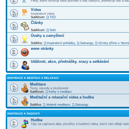
Filmy, které rozšiřují naše poznání o nás samých, podněcují nás a dá
Videa
Inspirativní videa
Subfórum:
TED
Články
Subfórum:
Seth
Úvahy a zamyšlení
Subfóra:
Inspirativní pohádky
,
Satsangy
,
Výroky přímo z Vesm
www stránky
Události, akce, přednášky, srazy a setkávání
INSPIRACE K MEDITACI A RELAXACI
Meditace
Texty, návody a zkušenosti
Subfórum:
Knihy o meditaci
Meditační a relaxační videa a hudba
Subfóra:
Vedené meditace
,
Satsangy
INSPIRACE K RADOSTI
Hudba
Tipy na zajímavá alba, písničky a hudební videa, které vám dělají rado