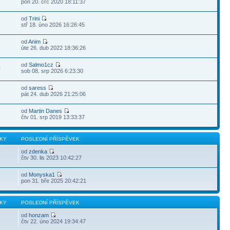
pon 20. črc 2020 18:11:37
od
Trini
stř 18. úno 2026 16:26:45
od
Anim
úte 26. dub 2022 18:36:26
od
Salmo1cz
0
sob 08. srp 2026 6:23:30
od
saress
pát 24. dub 2026 21:25:06
od
Martin Danes
čtv 01. srp 2019 13:33:37
KY
POSLEDNÍ PŘÍSPĚVEK
od
zdenka
čtv 30. lis 2023 10:42:27
od
Monyska1
pon 31. bře 2025 20:42:21
KY
POSLEDNÍ PŘÍSPĚVEK
od
honzam
čtv 22. úno 2024 19:34:47