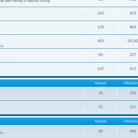
vají nám návody k dalšímu rozvoji.
164
625
129
964
493
2614
íru
65
237
102
812
TÉMATA
PŘÍSPĚV
35
763
31
115
TÉMATA
PŘÍSPĚV
86
468
st.