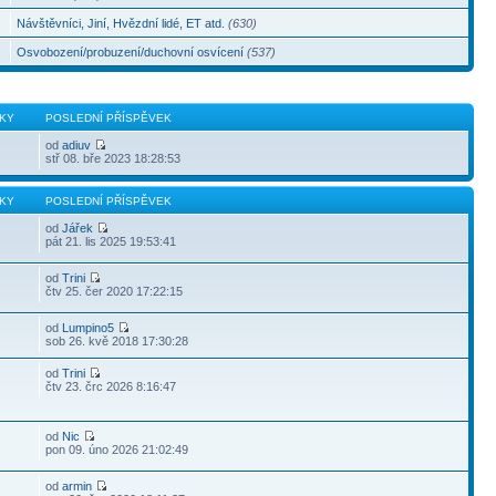
Návštěvníci, Jiní, Hvězdní lidé, ET atd.
(630)
Osvobození/probuzení/duchovní osvícení
(537)
KY
POSLEDNÍ PŘÍSPĚVEK
od
adiuv
stř 08. bře 2023 18:28:53
KY
POSLEDNÍ PŘÍSPĚVEK
od
Jářek
pát 21. lis 2025 19:53:41
od
Trini
čtv 25. čer 2020 17:22:15
od
Lumpino5
sob 26. kvě 2018 17:30:28
od
Trini
čtv 23. črc 2026 8:16:47
od
Nic
pon 09. úno 2026 21:02:49
od
armin