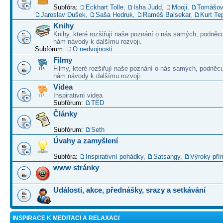
Subfóra:
Eckhart Tolle
,
Isha Judd
,
Mooji
,
Tomášov
Jaroslav Dušek
,
Saša Hedruk
,
Raméš Balsekar
,
Kurt Te
Knihy
Knihy, které rozšiřují naše poznání o nás samých, podněcu
nám návody k dalšímu rozvoji.
Subfórum:
O nedvojnosti
Filmy
Filmy, které rozšiřují naše poznání o nás samých, podněcu
nám návody k dalšímu rozvoji.
Videa
Inspirativní videa
Subfórum:
TED
Články
Subfórum:
Seth
Úvahy a zamyšlení
Subfóra:
Inspirativní pohádky
,
Satsangy
,
Výroky pří
www stránky
Události, akce, přednášky, srazy a setkávání
INSPIRACE K MEDITACI A RELAXACI