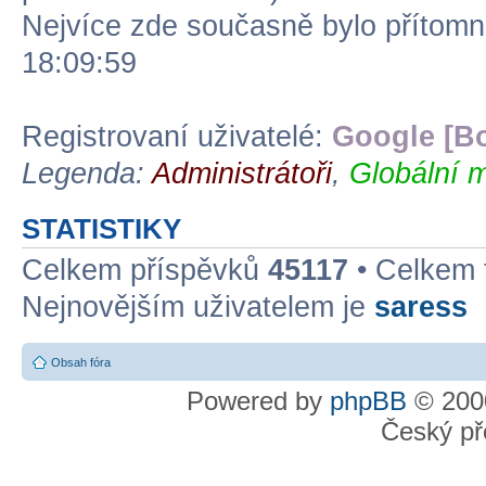
Nejvíce zde současně bylo přítom
18:09:59
Registrovaní uživatelé:
Google [Bo
Legenda:
Administrátoři
,
Globální m
STATISTIKY
Celkem příspěvků
45117
• Celkem
Nejnovějším uživatelem je
saress
Obsah fóra
Powered by
phpBB
© 2000
Český př