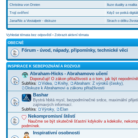
Christina von Dreien
Iluze duality a realit
Trojí ověření
Když se potká digitál
Jana/Nic a Vostalpetr - diskuze
Strach o délku život
Vyhledat témata bez odpovědí
•
Zobrazit aktivní témata
OBECNÉ
Fórum - úvod, nápady, připomínky, technické věci
INSPIRACE K SEBEPOZNÁNÍ A ROZVOJI
Abraham-Hicks - Abrahamovo učení
Doporučuji! O zákon přitažlivosti a o tom, jak být nepodmín
Subfóra:
Videa
,
Knihy
,
Abraham: Z výroků (česky)
,
Diskuze k Abrahamovi a zákonu přitažlivosti
Bashar
Bystrá hbitá mysl, bezpodmínečné srdce, maximální přijet
zajímavých informací.
Subfóra:
Výroky
,
Elan
Nekompromisní štěstí
Naučme se být skutečně šťastní kdykoliv a kdekoliv, nekom
podmínek.
Inspirativní osobnosti