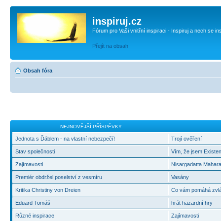
inspiruj.cz
Fórum pro Vaši vnitřní inspiraci - Inspiruj a nech se in
Přejít na obsah
Obsah fóra
NEJNOVĚJŠÍ PŘÍSPĚVKY
Jednota s Ďáblem - na vlastní nebezpečí!
Trojí ověření
Stav společnosti
Vím, že jsem Existen
Zajímavosti
Nisargadatta Mahara
Premiér obdržel poselství z vesmíru
Vasány
Kritika Christiny von Dreien
Co vám pomáhá zvlád
Eduard Tomáš
hrát hazardní hry
Různé inspirace
Zajímavosti