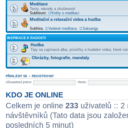
Meditace
Texty, návody a zkušenosti
Subfórum:
Knihy o meditaci
Meditační a relaxační videa a hudba
Subfóra:
Vedené meditace
,
Satsangy
INSPIRACE K RADOSTI
Hudba
Tipy na zajímavá alba, písničky a hudební videa, které vám
Obrázky, fotografie, mandaly
PŘIHLÁSIT SE
•
REGISTROVAT
Uživatelské jméno:
Heslo:
KDO JE ONLINE
Celkem je online
233
uživatelů :: 2
návštěvníků (Tato data jsou založena
posledních 5 minut)