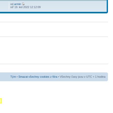
od
armin
stř 19. led 2022 12:12:09
Tým
•
Smazat všechny cookies z fóra
• Všechny časy jsou v UTC + 1 hodina
m