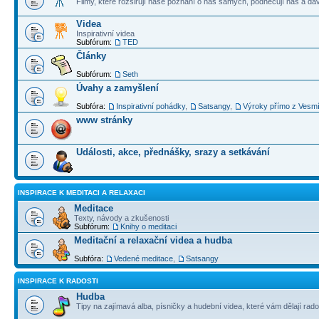
Filmy, které rozšiřují naše poznání o nás samých, podněcují nás a dá
Videa
Inspirativní videa
Subfórum:
TED
Články
Subfórum:
Seth
Úvahy a zamyšlení
Subfóra:
Inspirativní pohádky
,
Satsangy
,
Výroky přímo z Vesm
www stránky
Události, akce, přednášky, srazy a setkávání
INSPIRACE K MEDITACI A RELAXACI
Meditace
Texty, návody a zkušenosti
Subfórum:
Knihy o meditaci
Meditační a relaxační videa a hudba
Subfóra:
Vedené meditace
,
Satsangy
INSPIRACE K RADOSTI
Hudba
Tipy na zajímavá alba, písničky a hudební videa, které vám dělají rado