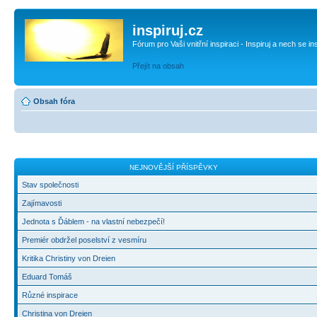
inspiruj.cz
Fórum pro Vaši vnitřní inspiraci - Inspiruj a nech se in
Přejít na obsah
Obsah fóra
NEJNOVĚJŠÍ PŘÍSPĚVKY
Stav společnosti
Zajímavosti
Jednota s Ďáblem - na vlastní nebezpečí!
Premiér obdržel poselství z vesmíru
Kritika Christiny von Dreien
Eduard Tomáš
Různé inspirace
Christina von Dreien