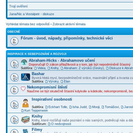
Trojí ověření
Jana/Nic a Vostalpetr - diskuze
Vyhledat témata bez odpovědí
•
Zobrazit aktivní témata
OBECNÉ
Fórum - úvod, nápady, připomínky, technické věci
INSPIRACE K SEBEPOZNÁNÍ A ROZVOJI
Abraham-Hicks - Abrahamovo učení
Doporučuji! O zákon přitažlivosti a o tom, jak být nepodmíněně šťastný
Subfóra:
Videa
,
Knihy
,
Abraham: Z výroků (česky)
,
Diskuze k Abraha
Bashar
Bystrá hbitá mysl, bezpodmínečné srdce, maximální přijetí a kvanta z
Subfóra:
Výroky
,
Elan
Nekompromisní štěstí
Naučme se být skutečně šťastní kdykoliv a kdekoliv, nekompromisně, b
Inspirativní osobnosti
Subfóra:
Eckhart Tolle
,
Isha Judd
,
Mooji
,
Tomášovi
,
Jaros
Kurt Tepperwein
Knihy
Knihy, které rozšiřují naše poznání o nás samých, podněcují nás a dá
Subfórum:
O nedvojnosti
Filmy