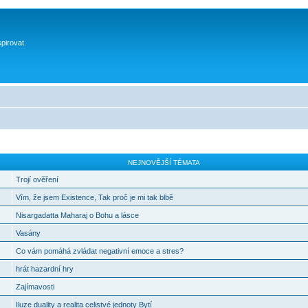
spirovat.
NEJNOVĚJŠÍ TÉMATA
Trojí ověření
Vím, že jsem Existence, Tak proč je mi tak blbě
Nisargadatta Maharaj o Bohu a lásce
Vasány
Co vám pomáhá zvládat negativní emoce a stres?
hrát hazardní hry
Zajímavosti
Iluze duality a realita celistvé jednoty Bytí