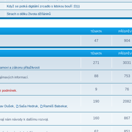
Když se potká digitální zrcadlo s lidskou bouří :D)))
Strach o délku života džňáninů
TÉMATA
PŘÍSPĚV
47
904
TÉMATA
PŘÍSPĚV
271
3031
movi a zákonu přitažlivosti
88
753
ajímavých informací.
9
76
ez podmínek.
190
2082
lav Dušek
,
Saša Hedruk
,
Raméš Balsekar
,
160
867
vají nám návody k dalšímu rozvoji.
62
851