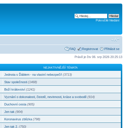
Pokročilé hledání
FAQ
Registrovat
Přihlásit se
Právě je čtv 06. srp 2026 20:25:13
NEJAKTIVNĚJŠÍ TÉMATA
Jednota s Ďáblem - na vlastní nebezpečí!
(3713)
Stav společnosti
(1468)
Boží království
(1241)
Vyznání o dokonalosti, čistotě, nevinnosti, kráse a svobodě
(914)
Duchovní cesta
(905)
Jen tak
(904)
Koronavirus zblízka
(798)
Jen tak 2.
(750)