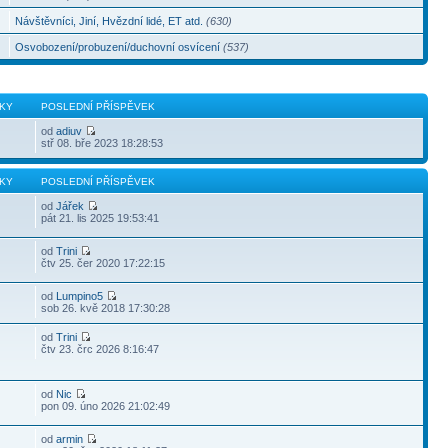
Návštěvníci, Jiní, Hvězdní lidé, ET atd.
(630)
Osvobození/probuzení/duchovní osvícení
(537)
KY
POSLEDNÍ PŘÍSPĚVEK
od
adiuv
stř 08. bře 2023 18:28:53
KY
POSLEDNÍ PŘÍSPĚVEK
od
Jářek
pát 21. lis 2025 19:53:41
od
Trini
čtv 25. čer 2020 17:22:15
od
Lumpino5
sob 26. kvě 2018 17:30:28
od
Trini
čtv 23. črc 2026 8:16:47
od
Nic
pon 09. úno 2026 21:02:49
od
armin