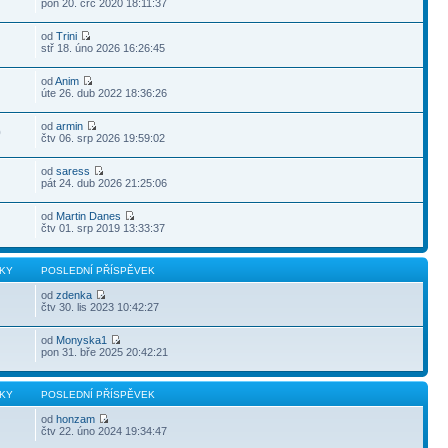
pon 20. črc 2020 18:11:37
od
Trini
stř 18. úno 2026 16:26:45
od
Anim
úte 26. dub 2022 18:36:26
od
armin
0
čtv 06. srp 2026 19:59:02
od
saress
pát 24. dub 2026 21:25:06
od
Martin Danes
čtv 01. srp 2019 13:33:37
KY
POSLEDNÍ PŘÍSPĚVEK
od
zdenka
čtv 30. lis 2023 10:42:27
od
Monyska1
pon 31. bře 2025 20:42:21
KY
POSLEDNÍ PŘÍSPĚVEK
od
honzam
čtv 22. úno 2024 19:34:47