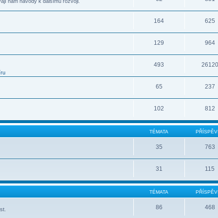
vají nám návody k dalšímu rozvoji.
164
625
129
964
493
2612
íru
65
237
102
812
TÉMATA
PŘÍSPĚV
35
763
31
115
TÉMATA
PŘÍSPĚV
86
468
st.