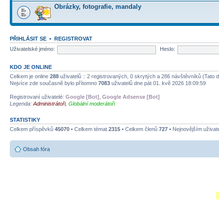
Obrázky, fotografie, mandaly
PŘIHLÁSIT SE
•
REGISTROVAT
Uživatelské jméno:
Heslo:
KDO JE ONLINE
Celkem je online
288
uživatelů :: 2 registrovaných, 0 skrytých a 286 návštěvníků (Tato da
Nejvíce zde současně bylo přítomno
7083
uživatelů dne pát 01. kvě 2026 18:09:59
Registrovaní uživatelé:
Google [Bot]
,
Google Adsense [Bot]
Legenda:
Administrátoři
,
Globální moderátoři
STATISTIKY
Celkem příspěvků
45070
• Celkem témat
2315
• Celkem členů
727
• Nejnovějším uživat
Obsah fóra