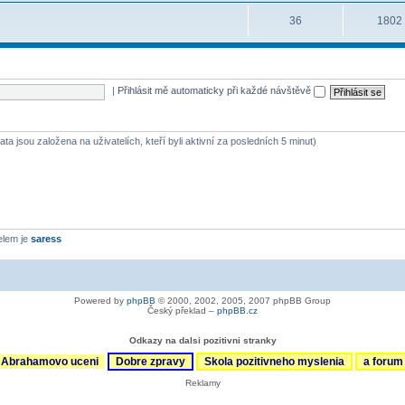
36
1802
|
Přihlásit mě automaticky při každé návštěvě
ta jsou založena na uživatelích, kteří byli aktivní za posledních 5 minut)
elem je
saress
Powered by
phpBB
© 2000, 2002, 2005, 2007 phpBB Group
Český překlad –
phpBB.cz
Odkazy na dalsi pozitivni stranky
Abrahamovo uceni
Dobre zpravy
Skola pozitivneho myslenia
a foru
Reklamy