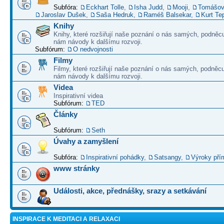
Subfóra:
Eckhart Tolle
,
Isha Judd
,
Mooji
,
Tomášov
Jaroslav Dušek
,
Saša Hedruk
,
Raméš Balsekar
,
Kurt Te
Knihy
Knihy, které rozšiřují naše poznání o nás samých, podněcu
nám návody k dalšímu rozvoji.
Subfórum:
O nedvojnosti
Filmy
Filmy, které rozšiřují naše poznání o nás samých, podněcu
nám návody k dalšímu rozvoji.
Videa
Inspirativní videa
Subfórum:
TED
Články
Subfórum:
Seth
Úvahy a zamyšlení
Subfóra:
Inspirativní pohádky
,
Satsangy
,
Výroky pří
www stránky
Události, akce, přednášky, srazy a setkávání
INSPIRACE K MEDITACI A RELAXACI