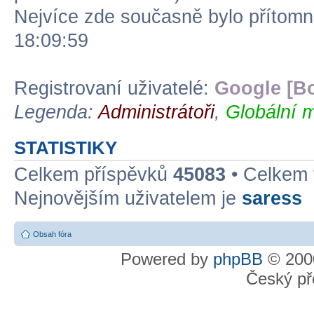
Nejvíce zde současně bylo přítom
18:09:59
Registrovaní uživatelé:
Google [Bo
Legenda:
Administrátoři
,
Globální m
STATISTIKY
Celkem příspěvků
45083
• Celkem
Nejnovějším uživatelem je
saress
Obsah fóra
Powered by
phpBB
© 2000
Český př