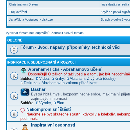
Christina von Dreien
Iluze duality a realit
Trojí ověření
Když se potká digitál
Jana/Nic a Vostalpetr - diskuze
Strach o délku život
Vyhledat témata bez odpovědí
•
Zobrazit aktivní témata
OBECNÉ
Fórum - úvod, nápady, připomínky, technické věci
INSPIRACE K SEBEPOZNÁNÍ A ROZVOJI
Abraham-Hicks - Abrahamovo učení
Doporučuji! O zákon přitažlivosti a o tom, jak být nepodmín
Subfóra:
Videa
,
Knihy
,
Abraham: Z výroků (česky)
,
Diskuze k Abrahamovi a zákonu přitažlivosti
Bashar
Bystrá hbitá mysl, bezpodmínečné srdce, maximální přijet
zajímavých informací.
Subfóra:
Výroky
,
Elan
Nekompromisní štěstí
Naučme se být skutečně šťastní kdykoliv a kdekoliv, nekom
podmínek.
Inspirativní osobnosti