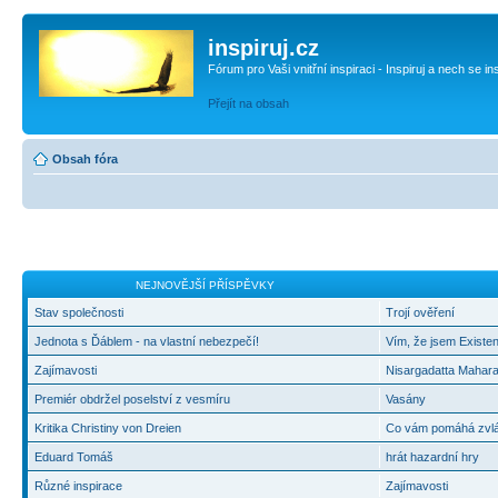
inspiruj.cz
Fórum pro Vaši vnitřní inspiraci - Inspiruj a nech se in
Přejít na obsah
Obsah fóra
NEJNOVĚJŠÍ PŘÍSPĚVKY
Stav společnosti
Trojí ověření
Jednota s Ďáblem - na vlastní nebezpečí!
Vím, že jsem Existen
Zajímavosti
Nisargadatta Mahara
Premiér obdržel poselství z vesmíru
Vasány
Kritika Christiny von Dreien
Co vám pomáhá zvlád
Eduard Tomáš
hrát hazardní hry
Různé inspirace
Zajímavosti