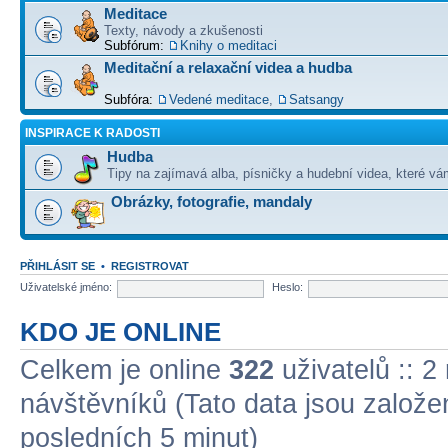
Meditace
Texty, návody a zkušenosti
Subfórum:
Knihy o meditaci
Meditační a relaxační videa a hudba
Subfóra:
Vedené meditace
,
Satsangy
INSPIRACE K RADOSTI
Hudba
Tipy na zajímavá alba, písničky a hudební videa, které vám
Obrázky, fotografie, mandaly
PŘIHLÁSIT SE
•
REGISTROVAT
Uživatelské jméno:
Heslo:
KDO JE ONLINE
Celkem je online
322
uživatelů :: 2
návštěvníků (Tato data jsou založena
posledních 5 minut)