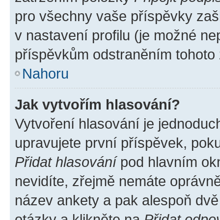
pro všechny vaše příspěvky zašk
v nastavení profilu (je možné n
příspěvkům odstraněním tohoto z
Nahoru
Jak vytvořím hlasování?
Vytvoření hlasování je jednoduc
upravujete první příspěvek, poku
Přidat hlasování
pod hlavním okn
nevidíte, zřejmě nemáte oprávněn
název ankety a pak alespoň dvě
otázky a klikněte na
Přidat odpo