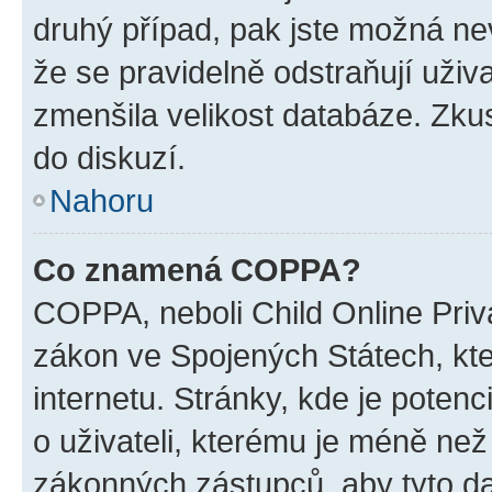
druhý případ, pak jste možná nev
že se pravidelně odstraňují uživa
zmenšila velikost databáze. Zkus
do diskuzí.
Nahoru
Co znamená COPPA?
COPPA, neboli Child Online Priva
zákon ve Spojených Státech, kte
internetu. Stránky, kde je poten
o uživateli, kterému je méně než
zákonných zástupců, aby tyto dat