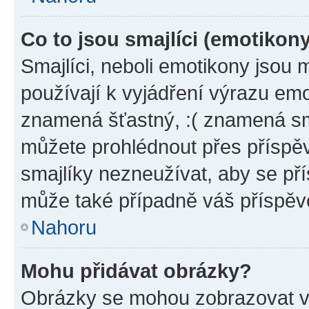
Co to jsou smajlíci (emotikon
Smajlíci, neboli emotikony jsou 
používají k vyjádření výrazu emo
znamená šťastný, :( znamená sm
můžete prohlédnout přes příspěv
smajlíky nezneužívat, aby se př
může také případně váš příspěv
Nahoru
Mohu přidávat obrázky?
Obrázky se mohou zobrazovat ve