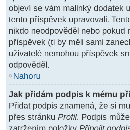
objeví se vám malinký dodatek u 
tento příspěvek upravovali. Ten
nikdo neodpověděl nebo pokud mo
příspěvek (ti by měli sami zanec
uživatelé nemohou příspěvek sma
odpověděl.
Nahoru
Jak přidám podpis k mému př
Přidat podpis znamená, že si mus
přes stránku
Profil
. Podpis může
zatržením položky
Připojit podpi