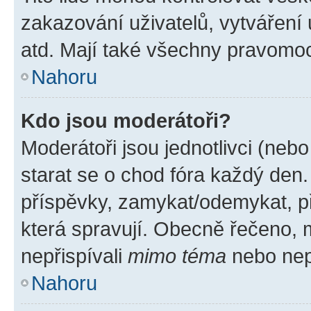
zakazování uživatelů, vytváření
atd. Mají také všechny pravomo
Nahoru
Kdo jsou moderátoři?
Moderátoři jsou jednotlivci (nebo 
starat se o chod fóra každý den
příspěvky, zamykat/odemykat, p
která spravují. Obecně řečeno, m
nepřispívali
mimo téma
nebo nepř
Nahoru