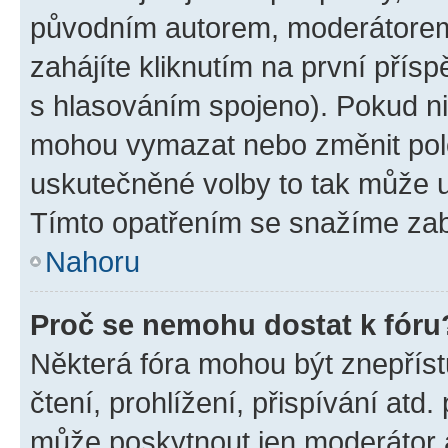
původním autorem, moderátorem
zahájíte kliknutím na první přísp
s hlasováním spojeno). Pokud ni
mohou vymazat nebo změnit polož
uskutečněné volby to tak může uč
Tímto opatřením se snažíme zabr
Nahoru
Proč se nemohu dostat k fóru
Některá fóra mohou být znepříst
čtení, prohlížení, přispívání atd.
může poskytnout jen moderátor a 