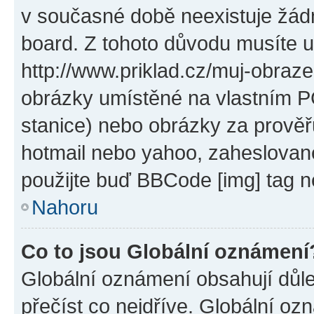
v současné době neexistuje žád
board. Z tohoto důvodu musíte u
http://www.priklad.cz/muj-obraz
obrázky umístěné na vlastním PC
stanice) nebo obrázky za prověř
hotmail nebo yahoo, zaheslovan
použijte buď BBCode [img] tag n
Nahoru
Co to jsou Globální oznámení
Globální oznámení obsahují důlež
přečíst co nejdříve. Globální o