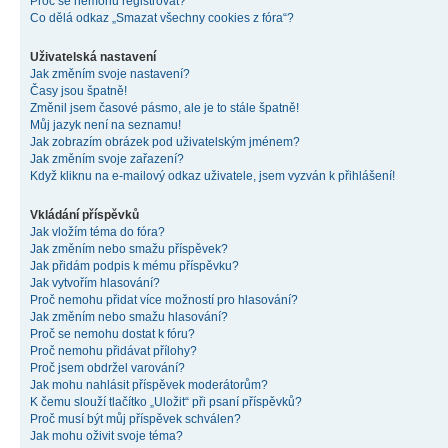
Proč se nemohu registrovat?
Co dělá odkaz „Smazat všechny cookies z fóra“?
Uživatelská nastavení
Jak změním svoje nastavení?
Časy jsou špatně!
Změnil jsem časové pásmo, ale je to stále špatně!
Můj jazyk není na seznamu!
Jak zobrazím obrázek pod uživatelským jménem?
Jak změním svoje zařazení?
Když kliknu na e-mailový odkaz uživatele, jsem vyzván k přihlášení!
Vkládání příspěvků
Jak vložím téma do fóra?
Jak změním nebo smažu příspěvek?
Jak přidám podpis k mému příspěvku?
Jak vytvořím hlasování?
Proč nemohu přidat více možností pro hlasování?
Jak změním nebo smažu hlasování?
Proč se nemohu dostat k fóru?
Proč nemohu přidávat přílohy?
Proč jsem obdržel varování?
Jak mohu nahlásit příspěvek moderátorům?
K čemu slouží tlačítko „Uložit“ při psaní příspěvků?
Proč musí být můj příspěvek schválen?
Jak mohu oživit svoje téma?