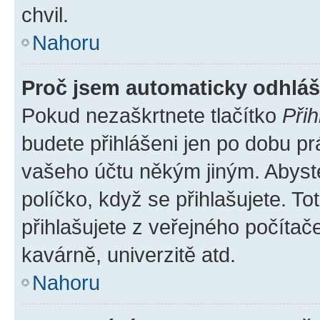
chvil.
Nahoru
Proč jsem automaticky odhlá
Pokud nezaškrtnete tlačítko
Přih
budete přihlášeni jen po dobu pr
vašeho účtu někým jiným. Abyste 
políčko, když se přihlašujete. 
přihlašujete z veřejného počítač
kavárně, univerzitě atd.
Nahoru