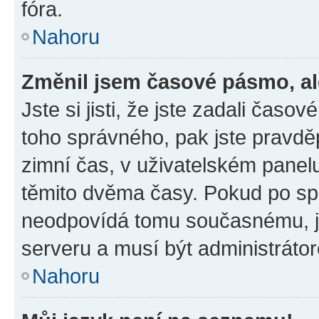
fóra.
Nahoru
Změnil jsem časové pásmo, ale
Jste si jisti, že jste zadali časo
toho správného, pak jste pravdě
zimní čas, v uživatelském pane
těmito dvěma časy. Pokud po s
neodpovídá tomu současnému, j
serveru a musí být administráto
Nahoru