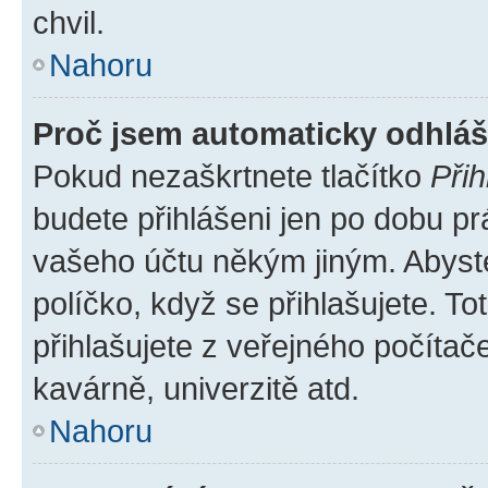
chvil.
Nahoru
Proč jsem automaticky odhlá
Pokud nezaškrtnete tlačítko
Přih
budete přihlášeni jen po dobu pr
vašeho účtu někým jiným. Abyste 
políčko, když se přihlašujete. 
přihlašujete z veřejného počítač
kavárně, univerzitě atd.
Nahoru