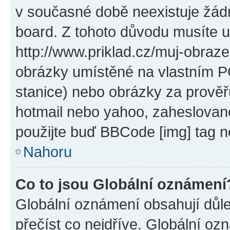
v současné době neexistuje žád
board. Z tohoto důvodu musíte u
http://www.priklad.cz/muj-obraz
obrázky umístěné na vlastním PC
stanice) nebo obrázky za prověř
hotmail nebo yahoo, zaheslovan
použijte buď BBCode [img] tag n
Nahoru
Co to jsou Globální oznámení
Globální oznámení obsahují důlež
přečíst co nejdříve. Globální o