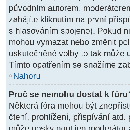
původním autorem, moderátorem
zahájíte kliknutím na první přísp
s hlasováním spojeno). Pokud ni
mohou vymazat nebo změnit polož
uskutečněné volby to tak může uč
Tímto opatřením se snažíme zabr
Nahoru
Proč se nemohu dostat k fóru
Některá fóra mohou být znepříst
čtení, prohlížení, přispívání atd.
může poskytnout jen moderátor a 