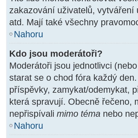
zakazování uživatelů, vytváření
atd. Mají také všechny pravomo
Nahoru
Kdo jsou moderátoři?
Moderátoři jsou jednotlivci (nebo 
starat se o chod fóra každý den
příspěvky, zamykat/odemykat, p
která spravují. Obecně řečeno, m
nepřispívali
mimo téma
nebo nepř
Nahoru