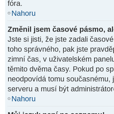
fóra.
Nahoru
Změnil jsem časové pásmo, ale
Jste si jisti, že jste zadali časo
toho správného, pak jste pravdě
zimní čas, v uživatelském pane
těmito dvěma časy. Pokud po s
neodpovídá tomu současnému, j
serveru a musí být administráto
Nahoru