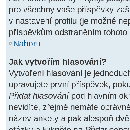
pro všechny vaše příspěvky zašk
v nastavení profilu (je možné n
příspěvkům odstraněním tohoto z
Nahoru
Jak vytvořím hlasování?
Vytvoření hlasování je jednoduc
upravujete první příspěvek, poku
Přidat hlasování
pod hlavním okn
nevidíte, zřejmě nemáte oprávněn
název ankety a pak alespoň dvě
otázky a klikněte na
Přidat odpo