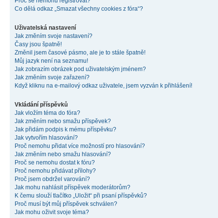
Proč se nemohu registrovat?
Co dělá odkaz „Smazat všechny cookies z fóra“?
Uživatelská nastavení
Jak změním svoje nastavení?
Časy jsou špatně!
Změnil jsem časové pásmo, ale je to stále špatně!
Můj jazyk není na seznamu!
Jak zobrazím obrázek pod uživatelským jménem?
Jak změním svoje zařazení?
Když kliknu na e-mailový odkaz uživatele, jsem vyzván k přihlášení!
Vkládání příspěvků
Jak vložím téma do fóra?
Jak změním nebo smažu příspěvek?
Jak přidám podpis k mému příspěvku?
Jak vytvořím hlasování?
Proč nemohu přidat více možností pro hlasování?
Jak změním nebo smažu hlasování?
Proč se nemohu dostat k fóru?
Proč nemohu přidávat přílohy?
Proč jsem obdržel varování?
Jak mohu nahlásit příspěvek moderátorům?
K čemu slouží tlačítko „Uložit“ při psaní příspěvků?
Proč musí být můj příspěvek schválen?
Jak mohu oživit svoje téma?