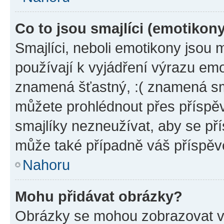
Co to jsou smajlíci (emotikon
Smajlíci, neboli emotikony jsou 
používají k vyjádření výrazu emo
znamená šťastný, :( znamená sm
můžete prohlédnout přes příspěv
smajlíky nezneužívat, aby se př
může také případně váš příspěv
Nahoru
Mohu přidávat obrázky?
Obrázky se mohou zobrazovat ve