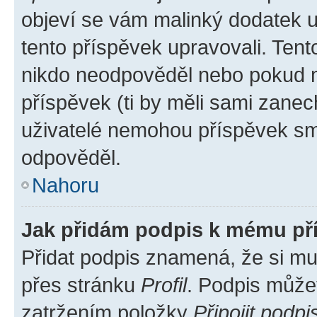
objeví se vám malinký dodatek u 
tento příspěvek upravovali. Ten
nikdo neodpověděl nebo pokud mo
příspěvek (ti by měli sami zanec
uživatelé nemohou příspěvek sma
odpověděl.
Nahoru
Jak přidám podpis k mému př
Přidat podpis znamená, že si mus
přes stránku
Profil
. Podpis může
zatržením položky
Připojit podpi