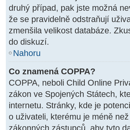
druhý případ, pak jste možná nev
že se pravidelně odstraňují uživa
zmenšila velikost databáze. Zkus
do diskuzí.
Nahoru
Co znamená COPPA?
COPPA, neboli Child Online Priva
zákon ve Spojených Státech, kte
internetu. Stránky, kde je poten
o uživateli, kterému je méně než
zákonných zástupců, aby tyto dat