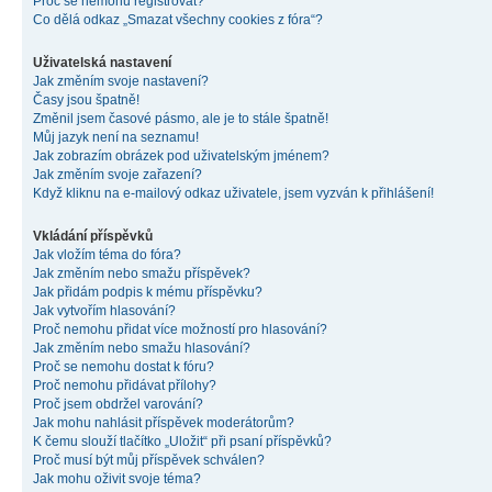
Proč se nemohu registrovat?
Co dělá odkaz „Smazat všechny cookies z fóra“?
Uživatelská nastavení
Jak změním svoje nastavení?
Časy jsou špatně!
Změnil jsem časové pásmo, ale je to stále špatně!
Můj jazyk není na seznamu!
Jak zobrazím obrázek pod uživatelským jménem?
Jak změním svoje zařazení?
Když kliknu na e-mailový odkaz uživatele, jsem vyzván k přihlášení!
Vkládání příspěvků
Jak vložím téma do fóra?
Jak změním nebo smažu příspěvek?
Jak přidám podpis k mému příspěvku?
Jak vytvořím hlasování?
Proč nemohu přidat více možností pro hlasování?
Jak změním nebo smažu hlasování?
Proč se nemohu dostat k fóru?
Proč nemohu přidávat přílohy?
Proč jsem obdržel varování?
Jak mohu nahlásit příspěvek moderátorům?
K čemu slouží tlačítko „Uložit“ při psaní příspěvků?
Proč musí být můj příspěvek schválen?
Jak mohu oživit svoje téma?