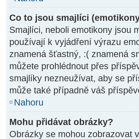
Co to jsou smajlíci (emotikon
Smajlíci, neboli emotikony jsou 
používají k vyjádření výrazu emo
znamená šťastný, :( znamená sm
můžete prohlédnout přes příspěv
smajlíky nezneužívat, aby se př
může také případně váš příspěv
Nahoru
Mohu přidávat obrázky?
Obrázky se mohou zobrazovat ve