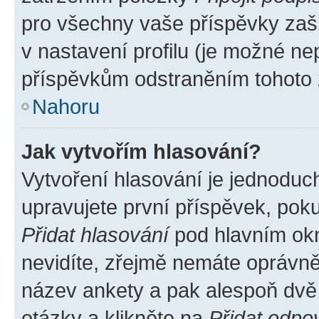
pro všechny vaše příspěvky zašk
v nastavení profilu (je možné n
příspěvkům odstraněním tohoto z
Nahoru
Jak vytvořím hlasování?
Vytvoření hlasování je jednoduc
upravujete první příspěvek, poku
Přidat hlasování
pod hlavním okn
nevidíte, zřejmě nemáte oprávněn
název ankety a pak alespoň dvě
otázky a klikněte na
Přidat odpo