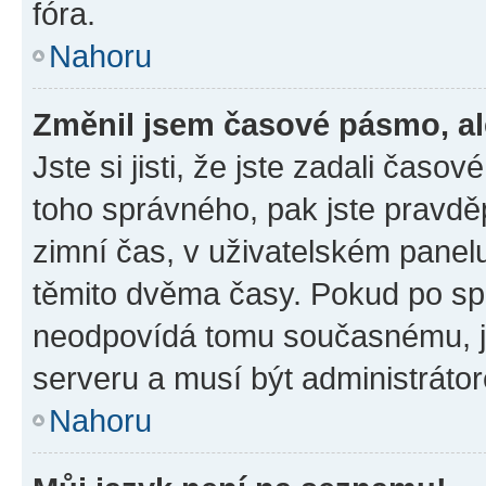
fóra.
Nahoru
Změnil jsem časové pásmo, ale
Jste si jisti, že jste zadali časo
toho správného, pak jste pravdě
zimní čas, v uživatelském pane
těmito dvěma časy. Pokud po s
neodpovídá tomu současnému, j
serveru a musí být administráto
Nahoru