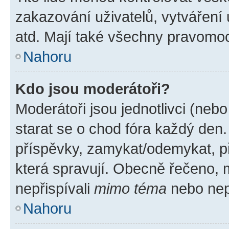
zakazování uživatelů, vytváření
atd. Mají také všechny pravomo
Nahoru
Kdo jsou moderátoři?
Moderátoři jsou jednotlivci (nebo 
starat se o chod fóra každý den
příspěvky, zamykat/odemykat, p
která spravují. Obecně řečeno, m
nepřispívali
mimo téma
nebo nepř
Nahoru