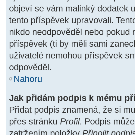
objeví se vám malinký dodatek u 
tento příspěvek upravovali. Ten
nikdo neodpověděl nebo pokud mo
příspěvek (ti by měli sami zanec
uživatelé nemohou příspěvek sma
odpověděl.
Nahoru
Jak přidám podpis k mému př
Přidat podpis znamená, že si mus
přes stránku
Profil
. Podpis může
zatržením položky
Připojit podpi