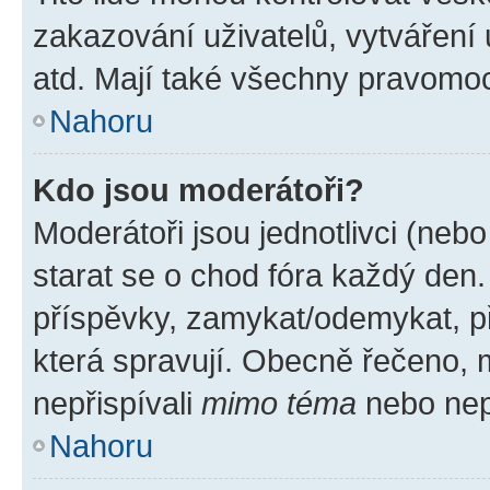
zakazování uživatelů, vytváření
atd. Mají také všechny pravomo
Nahoru
Kdo jsou moderátoři?
Moderátoři jsou jednotlivci (nebo 
starat se o chod fóra každý den
příspěvky, zamykat/odemykat, p
která spravují. Obecně řečeno, m
nepřispívali
mimo téma
nebo nepř
Nahoru