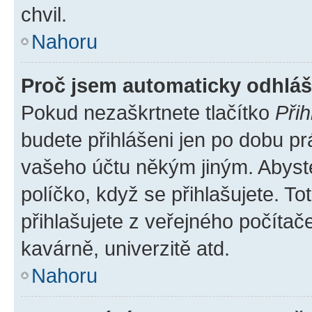
chvil.
Nahoru
Proč jsem automaticky odhlá
Pokud nezaškrtnete tlačítko
Přih
budete přihlášeni jen po dobu pr
vašeho účtu někým jiným. Abyste 
políčko, když se přihlašujete. 
přihlašujete z veřejného počítač
kavárně, univerzitě atd.
Nahoru