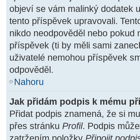
objeví se vám malinký dodatek u 
tento příspěvek upravovali. Ten
nikdo neodpověděl nebo pokud mo
příspěvek (ti by měli sami zanec
uživatelé nemohou příspěvek sma
odpověděl.
Nahoru
Jak přidám podpis k mému př
Přidat podpis znamená, že si mus
přes stránku
Profil
. Podpis může
zatržením položky
Připojit podpi