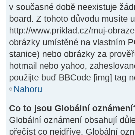
v současné době neexistuje žád
board. Z tohoto důvodu musíte u
http://www.priklad.cz/muj-obraz
obrázky umístěné na vlastním PC
stanice) nebo obrázky za prověř
hotmail nebo yahoo, zaheslovan
použijte buď BBCode [img] tag n
Nahoru
Co to jsou Globální oznámení
Globální oznámení obsahují důlež
přečíst co nejdříve. Globální o