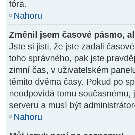
fóra.
Nahoru
Změnil jsem časové pásmo, ale
Jste si jisti, že jste zadali časo
toho správného, pak jste pravdě
zimní čas, v uživatelském pane
těmito dvěma časy. Pokud po s
neodpovídá tomu současnému, j
serveru a musí být administráto
Nahoru