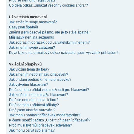
Proč se nemohu registrovat?
Co dělá odkaz „Smazat všechny cookies z fóra“?
Uživatelská nastavení
Jak změním svoje nastavení?
Časy jsou špatně!
Změnil jsem časové pásmo, ale je to stále špatně!
Můj jazyk není na seznamu!
Jak zobrazím obrázek pod uživatelským jménem?
Jak změním svoje zařazení?
Když kliknu na e-mailový odkaz uživatele, jsem vyzván k přihlášení!
Vkládání příspěvků
Jak vložím téma do fóra?
Jak změním nebo smažu příspěvek?
Jak přidám podpis k mému příspěvku?
Jak vytvořím hlasování?
Proč nemohu přidat více možností pro hlasování?
Jak změním nebo smažu hlasování?
Proč se nemohu dostat k fóru?
Proč nemohu přidávat přílohy?
Proč jsem obdržel varování?
Jak mohu nahlásit příspěvek moderátorům?
K čemu slouží tlačítko „Uložit“ při psaní příspěvků?
Proč musí být můj příspěvek schválen?
Jak mohu oživit svoje téma?