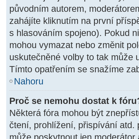
původním autorem, moderátorem
zahájíte kliknutím na první přísp
s hlasováním spojeno). Pokud ni
mohou vymazat nebo změnit polož
uskutečněné volby to tak může uč
Tímto opatřením se snažíme zabr
Nahoru
Proč se nemohu dostat k fóru
Některá fóra mohou být znepříst
čtení, prohlížení, přispívání atd.
může poskytnout jen moderátor a 