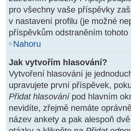
pro všechny vaše příspěvky zašk
v nastavení profilu (je možné n
příspěvkům odstraněním tohoto z
Nahoru
Jak vytvořím hlasování?
Vytvoření hlasování je jednoduc
upravujete první příspěvek, poku
Přidat hlasování
pod hlavním okn
nevidíte, zřejmě nemáte oprávněn
název ankety a pak alespoň dvě
otázky a klikněte na
Přidat odpo