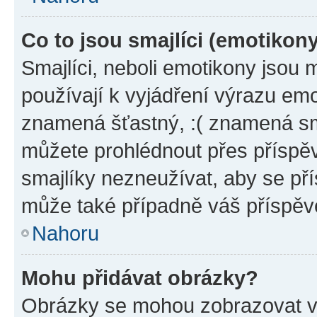
Co to jsou smajlíci (emotikon
Smajlíci, neboli emotikony jsou 
používají k vyjádření výrazu emo
znamená šťastný, :( znamená sm
můžete prohlédnout přes příspěv
smajlíky nezneužívat, aby se př
může také případně váš příspěv
Nahoru
Mohu přidávat obrázky?
Obrázky se mohou zobrazovat ve