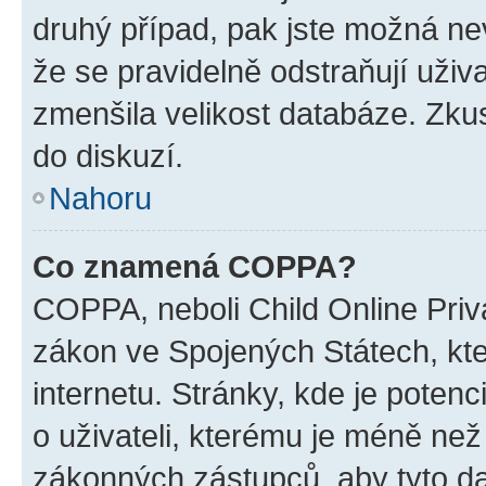
druhý případ, pak jste možná nev
že se pravidelně odstraňují uživa
zmenšila velikost databáze. Zkus
do diskuzí.
Nahoru
Co znamená COPPA?
COPPA, neboli Child Online Priva
zákon ve Spojených Státech, kte
internetu. Stránky, kde je poten
o uživateli, kterému je méně než
zákonných zástupců, aby tyto dat