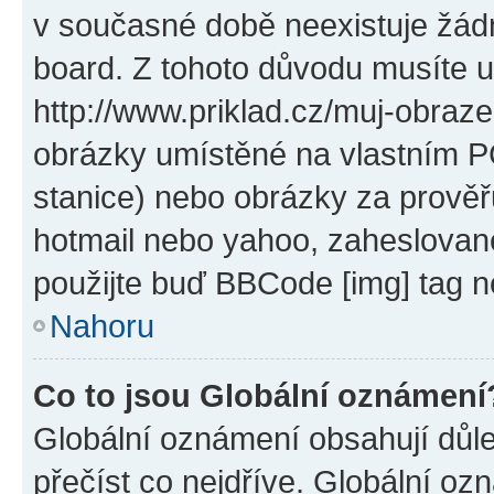
v současné době neexistuje žád
board. Z tohoto důvodu musíte u
http://www.priklad.cz/muj-obraz
obrázky umístěné na vlastním PC
stanice) nebo obrázky za prověř
hotmail nebo yahoo, zaheslovan
použijte buď BBCode [img] tag n
Nahoru
Co to jsou Globální oznámení
Globální oznámení obsahují důlež
přečíst co nejdříve. Globální o