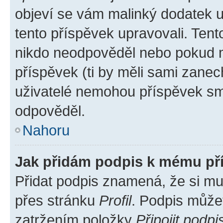
objeví se vám malinký dodatek u 
tento příspěvek upravovali. Ten
nikdo neodpověděl nebo pokud mo
příspěvek (ti by měli sami zanec
uživatelé nemohou příspěvek sma
odpověděl.
Nahoru
Jak přidám podpis k mému př
Přidat podpis znamená, že si mus
přes stránku
Profil
. Podpis může
zatržením položky
Připojit podpi