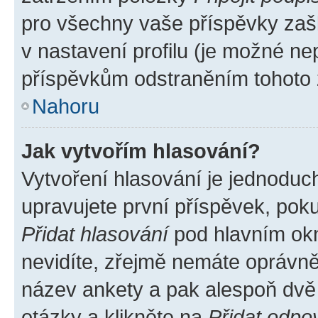
pro všechny vaše příspěvky zašk
v nastavení profilu (je možné n
příspěvkům odstraněním tohoto z
Nahoru
Jak vytvořím hlasování?
Vytvoření hlasování je jednoduc
upravujete první příspěvek, poku
Přidat hlasování
pod hlavním okn
nevidíte, zřejmě nemáte oprávněn
název ankety a pak alespoň dvě
otázky a klikněte na
Přidat odpo