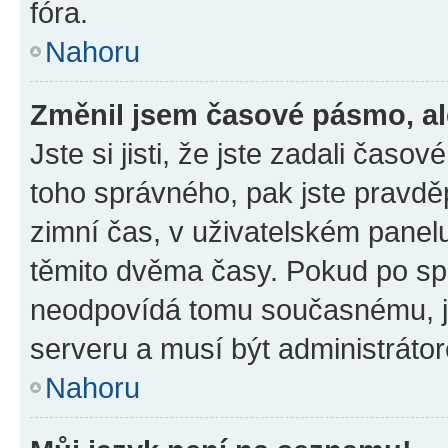
fóra.
Nahoru
Změnil jsem časové pásmo, ale
Jste si jisti, že jste zadali časo
toho správného, pak jste pravdě
zimní čas, v uživatelském pane
těmito dvěma časy. Pokud po s
neodpovídá tomu současnému, j
serveru a musí být administráto
Nahoru