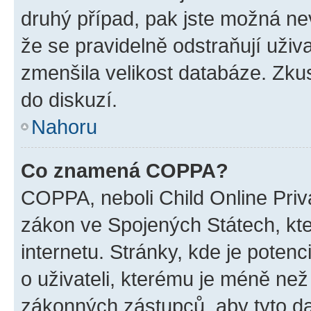
druhý případ, pak jste možná nev
že se pravidelně odstraňují uživa
zmenšila velikost databáze. Zkus
do diskuzí.
Nahoru
Co znamená COPPA?
COPPA, neboli Child Online Priva
zákon ve Spojených Státech, kte
internetu. Stránky, kde je poten
o uživateli, kterému je méně než
zákonných zástupců, aby tyto dat