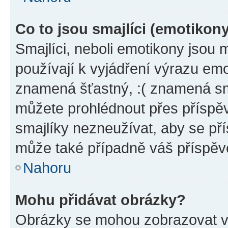
Co to jsou smajlíci (emotikon
Smajlíci, neboli emotikony jsou 
používají k vyjádření výrazu emo
znamená šťastný, :( znamená sm
můžete prohlédnout přes příspěv
smajlíky nezneužívat, aby se př
může také případně váš příspěv
Nahoru
Mohu přidávat obrázky?
Obrázky se mohou zobrazovat ve