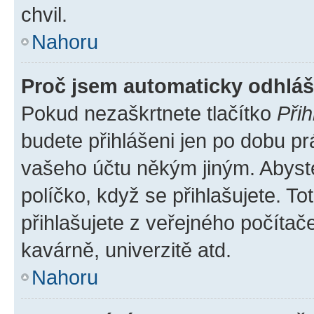
chvil.
Nahoru
Proč jsem automaticky odhlá
Pokud nezaškrtnete tlačítko
Přih
budete přihlášeni jen po dobu pr
vašeho účtu někým jiným. Abyste 
políčko, když se přihlašujete. 
přihlašujete z veřejného počítač
kavárně, univerzitě atd.
Nahoru