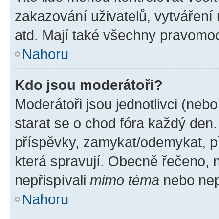
zakazování uživatelů, vytváření
atd. Mají také všechny pravomo
Nahoru
Kdo jsou moderátoři?
Moderátoři jsou jednotlivci (nebo 
starat se o chod fóra každý den
příspěvky, zamykat/odemykat, p
která spravují. Obecně řečeno, m
nepřispívali
mimo téma
nebo nepř
Nahoru