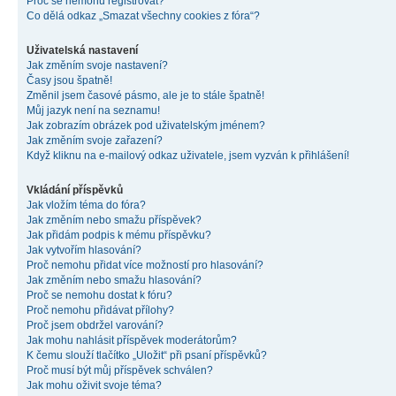
Proč se nemohu registrovat?
Co dělá odkaz „Smazat všechny cookies z fóra“?
Uživatelská nastavení
Jak změním svoje nastavení?
Časy jsou špatně!
Změnil jsem časové pásmo, ale je to stále špatně!
Můj jazyk není na seznamu!
Jak zobrazím obrázek pod uživatelským jménem?
Jak změním svoje zařazení?
Když kliknu na e-mailový odkaz uživatele, jsem vyzván k přihlášení!
Vkládání příspěvků
Jak vložím téma do fóra?
Jak změním nebo smažu příspěvek?
Jak přidám podpis k mému příspěvku?
Jak vytvořím hlasování?
Proč nemohu přidat více možností pro hlasování?
Jak změním nebo smažu hlasování?
Proč se nemohu dostat k fóru?
Proč nemohu přidávat přílohy?
Proč jsem obdržel varování?
Jak mohu nahlásit příspěvek moderátorům?
K čemu slouží tlačítko „Uložit“ při psaní příspěvků?
Proč musí být můj příspěvek schválen?
Jak mohu oživit svoje téma?