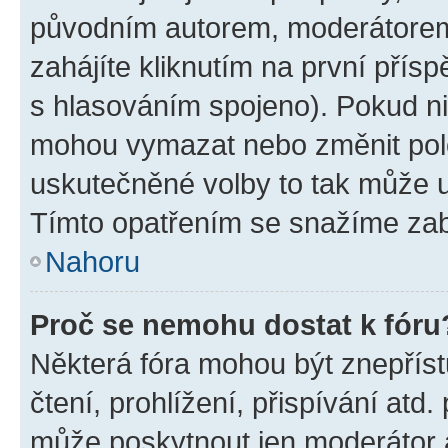
původním autorem, moderátorem
zahájíte kliknutím na první přísp
s hlasováním spojeno). Pokud ni
mohou vymazat nebo změnit polož
uskutečněné volby to tak může uč
Tímto opatřením se snažíme zabr
Nahoru
Proč se nemohu dostat k fóru
Některá fóra mohou být znepříst
čtení, prohlížení, přispívání atd.
může poskytnout jen moderátor a 