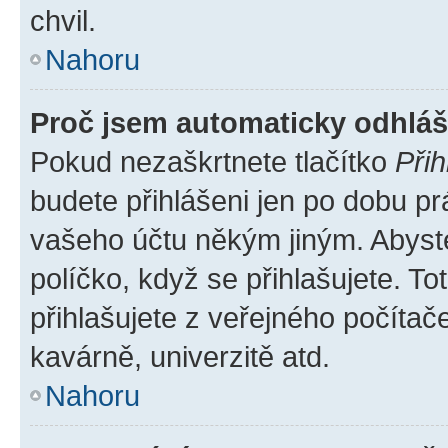
chvil.
Nahoru
Proč jsem automaticky odhlá
Pokud nezaškrtnete tlačítko
Přih
budete přihlášeni jen po dobu pr
vašeho účtu někým jiným. Abyste 
políčko, když se přihlašujete. 
přihlašujete z veřejného počítač
kavárně, univerzitě atd.
Nahoru