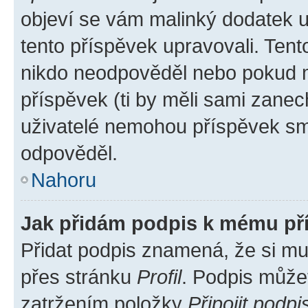
objeví se vám malinký dodatek u 
tento příspěvek upravovali. Ten
nikdo neodpověděl nebo pokud mo
příspěvek (ti by měli sami zanec
uživatelé nemohou příspěvek sma
odpověděl.
Nahoru
Jak přidám podpis k mému př
Přidat podpis znamená, že si mus
přes stránku
Profil
. Podpis může
zatržením položky
Připojit podpi