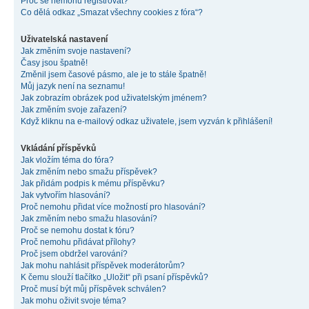
Proč se nemohu registrovat?
Co dělá odkaz „Smazat všechny cookies z fóra“?
Uživatelská nastavení
Jak změním svoje nastavení?
Časy jsou špatně!
Změnil jsem časové pásmo, ale je to stále špatně!
Můj jazyk není na seznamu!
Jak zobrazím obrázek pod uživatelským jménem?
Jak změním svoje zařazení?
Když kliknu na e-mailový odkaz uživatele, jsem vyzván k přihlášení!
Vkládání příspěvků
Jak vložím téma do fóra?
Jak změním nebo smažu příspěvek?
Jak přidám podpis k mému příspěvku?
Jak vytvořím hlasování?
Proč nemohu přidat více možností pro hlasování?
Jak změním nebo smažu hlasování?
Proč se nemohu dostat k fóru?
Proč nemohu přidávat přílohy?
Proč jsem obdržel varování?
Jak mohu nahlásit příspěvek moderátorům?
K čemu slouží tlačítko „Uložit“ při psaní příspěvků?
Proč musí být můj příspěvek schválen?
Jak mohu oživit svoje téma?