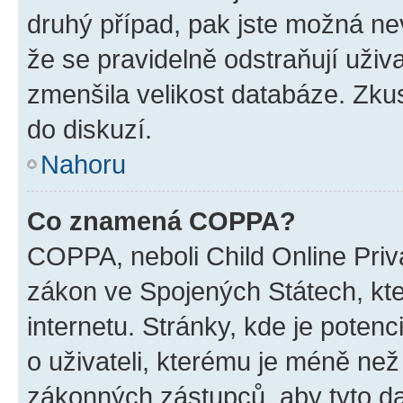
druhý případ, pak jste možná nev
že se pravidelně odstraňují uživa
zmenšila velikost databáze. Zkus
do diskuzí.
Nahoru
Co znamená COPPA?
COPPA, neboli Child Online Priva
zákon ve Spojených Státech, kte
internetu. Stránky, kde je poten
o uživateli, kterému je méně než
zákonných zástupců, aby tyto dat