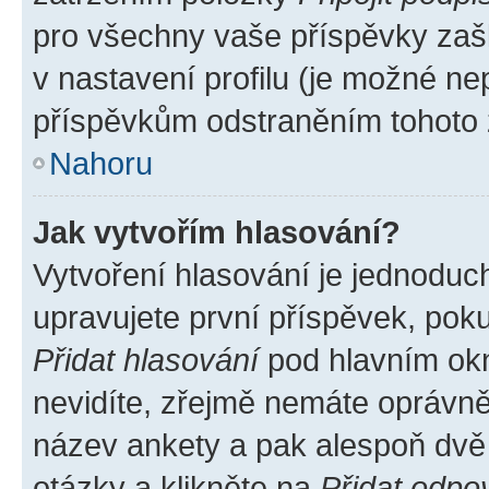
pro všechny vaše příspěvky zašk
v nastavení profilu (je možné n
příspěvkům odstraněním tohoto z
Nahoru
Jak vytvořím hlasování?
Vytvoření hlasování je jednoduc
upravujete první příspěvek, poku
Přidat hlasování
pod hlavním okn
nevidíte, zřejmě nemáte oprávněn
název ankety a pak alespoň dvě
otázky a klikněte na
Přidat odpo