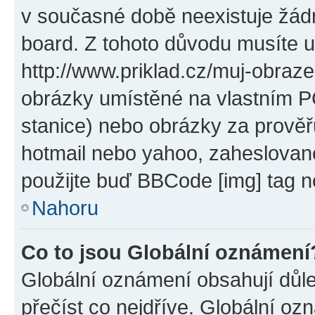
v současné době neexistuje žád
board. Z tohoto důvodu musíte u
http://www.priklad.cz/muj-obraz
obrázky umístěné na vlastním PC
stanice) nebo obrázky za prověř
hotmail nebo yahoo, zaheslovan
použijte buď BBCode [img] tag n
Nahoru
Co to jsou Globální oznámení
Globální oznámení obsahují důlež
přečíst co nejdříve. Globální o