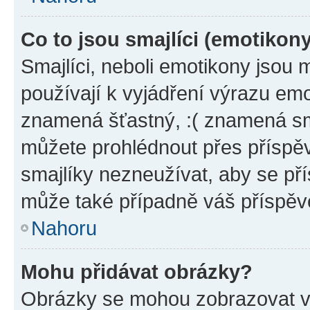
Co to jsou smajlíci (emotikon
Smajlíci, neboli emotikony jsou 
používají k vyjádření výrazu emo
znamená šťastný, :( znamená sm
můžete prohlédnout přes příspěv
smajlíky nezneužívat, aby se př
může také případně váš příspěv
Nahoru
Mohu přidávat obrázky?
Obrázky se mohou zobrazovat ve