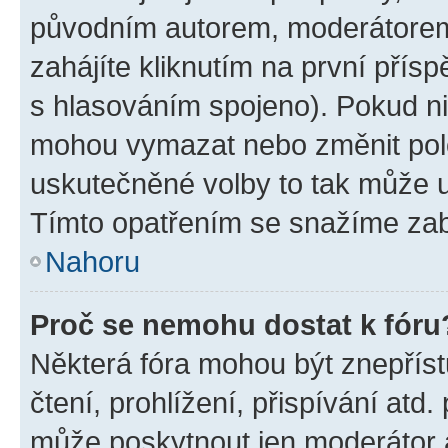
původním autorem, moderátorem
zahájíte kliknutím na první přísp
s hlasováním spojeno). Pokud ni
mohou vymazat nebo změnit polož
uskutečněné volby to tak může uč
Tímto opatřením se snažíme zabr
Nahoru
Proč se nemohu dostat k fóru
Některá fóra mohou být znepříst
čtení, prohlížení, přispívání atd.
může poskytnout jen moderátor a 