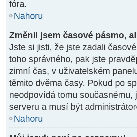
fóra.
Nahoru
Změnil jsem časové pásmo, ale
Jste si jisti, že jste zadali časo
toho správného, pak jste pravdě
zimní čas, v uživatelském pane
těmito dvěma časy. Pokud po s
neodpovídá tomu současnému, j
serveru a musí být administráto
Nahoru