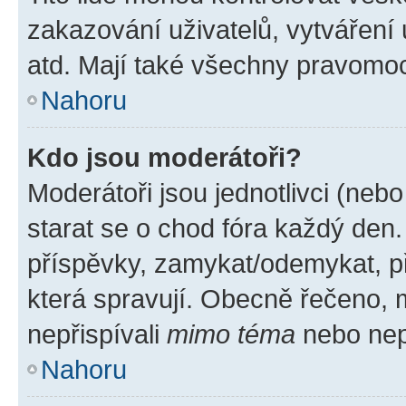
zakazování uživatelů, vytváření
atd. Mají také všechny pravomo
Nahoru
Kdo jsou moderátoři?
Moderátoři jsou jednotlivci (nebo 
starat se o chod fóra každý den
příspěvky, zamykat/odemykat, p
která spravují. Obecně řečeno, m
nepřispívali
mimo téma
nebo nepř
Nahoru