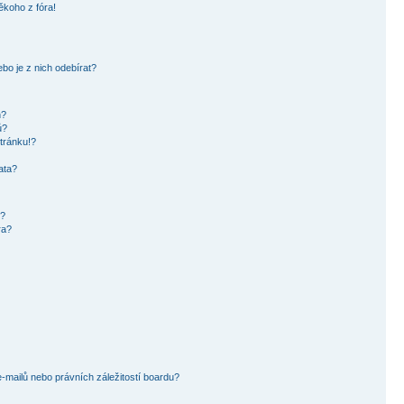
ěkoho z fóra!
bo je z nich odebírat?
h?
ů?
tránku!?
ata?
i?
ra?
mailů nebo právních záležitostí boardu?