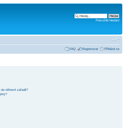
Pokročilé hledání
FAQ
Registrovat
Přihlásit se
 do některé zařadit?
piny?