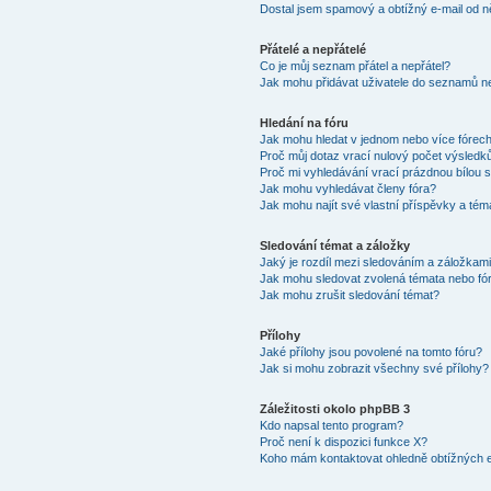
Dostal jsem spamový a obtížný e-mail od n
Přátelé a nepřátelé
Co je můj seznam přátel a nepřátel?
Jak mohu přidávat uživatele do seznamů ne
Hledání na fóru
Jak mohu hledat v jednom nebo více fórec
Proč můj dotaz vrací nulový počet výsledk
Proč mi vyhledávání vrací prázdnou bílou s
Jak mohu vyhledávat členy fóra?
Jak mohu najít své vlastní příspěvky a tém
Sledování témat a záložky
Jaký je rozdíl mezi sledováním a záložkam
Jak mohu sledovat zvolená témata nebo fó
Jak mohu zrušit sledování témat?
Přílohy
Jaké přílohy jsou povolené na tomto fóru?
Jak si mohu zobrazit všechny své přílohy?
Záležitosti okolo phpBB 3
Kdo napsal tento program?
Proč není k dispozici funkce X?
Koho mám kontaktovat ohledně obtížných e-