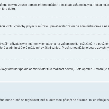
vašeho jazyka. Zkuste administrátora požádat o instalaci vašeho jazyka. Pokud loka
 fóra dole).
u Profil. Způsoby jakými si můžete upravit avatar závisí na administrátorovi a na
 vaším uživatelským jménem v tématech a na vašem profilu, což záleží na použitém
rátorů a administrátorů může mít zvláštní vzhled. Prosím, nezatěžujte board zbytečn
lový formulář (pokud administrátor tuto možnost povolil). Toto opatření umožňuje 
žná bude nutné se registrovat, než budete moci přispět do diskuze. To, co vám je 