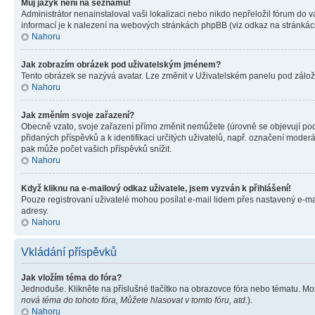
Můj jazyk není na seznamu!
Administrátor nenainstaloval vaši lokalizaci nebo nikdo nepřeložil fórum do 
informací je k nalezení na webových stránkách phpBB (viz odkaz na stránkách
Nahoru
Jak zobrazím obrázek pod uživatelským jménem?
Tento obrázek se nazývá avatar. Lze změnit v Uživatelském panelu pod záložko
Nahoru
Jak změním svoje zařazení?
Obecně vzato, svoje zařazení přímo změnit nemůžete (úrovně se objevují pod
přidaných příspěvků a k identifikaci určitých uživatelů, např. označení mode
pak může počet vašich příspěvků snížit.
Nahoru
Když kliknu na e-mailový odkaz uživatele, jsem vyzván k přihlášení!
Pouze registrovaní uživatelé mohou posílat e-mail lidem přes nastavený e-mai
adresy.
Nahoru
Vkládání příspěvků
Jak vložím téma do fóra?
Jednoduše. Klikněte na příslušné tlačítko na obrazovce fóra nebo tématu. Mo
nová téma do tohoto fóra, Můžete hlasovat v tomto fóru, atd.
).
Nahoru