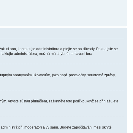
Pokud ano, kontaktujte administrátora a ptejte se na důvody. Pokud jste se
kontaktujte administrátora, možná má chybné nastavení fóra.
dostupným anonymním uživatelům, jako např. postavičky, soukromé zprávy,
m. Abyste zůstali přihlášeni, zaškrtněte toto políčko, když se přihlašujete.
e administrátoři, moderátoři a vy sami. Budete započítáváni mezi skryté