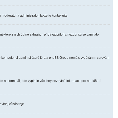
 moderátor a administrátor, takže je kontaktujte.
ěkteré z nich úplně zabraňují přidávat přílohy, nezobrazí se vám tato
ně v kompetenci administrátorů fóra a phpBB Group nemá s vydáváním varování
ede na formulář, kde vyplníte všechny nezbytné informace pro nahlášení
vídající nástroje.