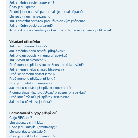
Jak změním svoje nastavení?
Časy jsou špatně!
Změnil jsem časové pásmo, ale je to stále špatně!
Můj jazyk není na seznamu!
Jak zobrazím obrázek pod uživatelským jménem?
Jak změním svoje zařazení?
Když kliknu na e-mailový odkaz uživatele, jsem vyzván k přihlášení!
Vkládání příspěvků
Jak vložím téma do fóra?
Jak změním nebo smažu příspěvek?
Jak přidám podpis k mému příspěvku?
Jak vytvořím hlasování?
Proč nemohu přidat více možností pro hlasování?
Jak změním nebo smažu hlasování?
Proč se nemohu dostat k fóru?
Proč nemohu přidávat přílohy?
Proč jsem obdržel varování?
Jak mohu nahlásit příspěvek moderátorům?
K čemu slouží tlačítko „Uložit“ při psaní příspěvků?
Proč musí být můj příspěvek schválen?
Jak mohu oživit svoje téma?
Formátování a typy příspěvků
Co je BBCode?
Můžu používat HTML?
Co to jsou smajlíci (emotikony)?
Mohu přidávat obrázky?
Co to jsou Globální oznámení?