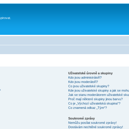
spirovat.
Uživatelské úrovně a skupiny
Kdo jsou administrátoři?
Kdo jsou moderátoři?
Co jsou uživatelské skupiny?
?
Kde jsou uživatelské skupiny a jak se mohu
Jak se stanu moderátorem uživatelské sku
Proč mají některé skupiny jinou barvu?
Co je „Výchozí uživatelská skupina“?
Co znamená odkaz „Tým“?
Soukromé zprávy
Nemůžu posílat soukromé zprávy!
Dostávám nechtěné soukromé zprávy!