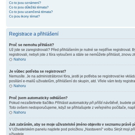
Co to jsou oznámení?
Co to jsou důležitá témata?
Co to jsou uzamčená témata?
Co jsou ikony témat?
Registrace a přihlášení
Proč se nemohu přihlásit?
Už jste se zaregistrovali? Před přihlášením je nutné se nejdříve registrovat.
registrovali, nebyli jste z fóra vyloučeni a stále se nemůžete přihlásit, zno
Nahoru
Je vůbec potřeba se registrovat?
Nemusíte. Je na administrátorovi fóra, jestli je potřeba se registrovat ke 
posílání e-mailů uživatelům, přihlášení do skupin, atd. Vřele vám tedy registr
Nahoru
Proč jsem automaticky odhlášen?
Pokud nezaškrtnete tlačítko
Přihlásit automaticky při příští návštěvě
, budete p
Toto ovšem nedoporučujeme, když se přihlašujete z veřejného počítače, např. 
Nahoru
Jak zabráním, aby se moje uživatelské jméno objevilo v seznamu právě 
V Uživatelském panelu najdete pod položkou „Nastavení“ volbu
Skrýt moji př
uživatele.