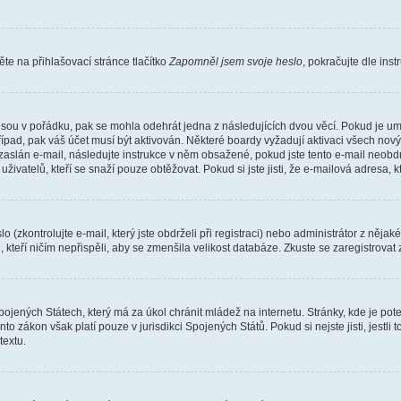
e na přihlašovací stránce tlačítko
Zapomněl jsem svoje heslo
, pokračujte dle ins
jsou v pořádku, pak se mohla odehrát jedna z následujících dvou věcí. Pokud je um
řípad, pak váš účet musí být aktivován. Některé boardy vyžadují aktivaci všech nov
yl zaslán e-mail, následujte instrukce v něm obsažené, pokud jste tento e-mail neobd
uživatelů, kteří se snaží pouze obtěžovat. Pokud si jste jisti, že e-mailová adresa, k
(zkontrolujte e-mail, který jste obdrželi při registraci) nebo administrátor z něja
, kteří ničím nepřispěli, aby se zmenšila velikost databáze. Zkuste se zaregistrovat
ojených Státech, který má za úkol chránit mládež na internetu. Stránky, kde je po
nto zákon však platí pouze v jurisdikci Spojených Států. Pokud si nejste jisti, jestl
extu.