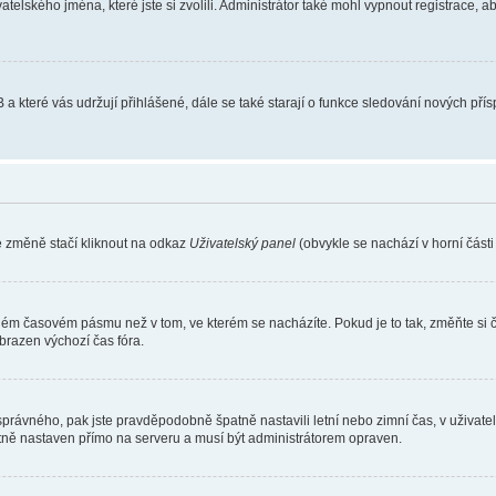
atelského jména, které jste si zvolili. Administrátor také mohl vypnout registrace, 
 a které vás udržují přihlášené, dále se také starají o funkce sledování nových př
e změně stačí kliknout na odkaz
Uživatelský panel
(obvykle se nachází v horní část
iném časovém pásmu než v tom, ve kterém se nacházíte. Pokud je to tak, změňte si 
brazen výchozí čas fóra.
toho správného, pak jste pravděpodobně špatně nastavili letní nebo zimní čas, v už
ě nastaven přímo na serveru a musí být administrátorem opraven.