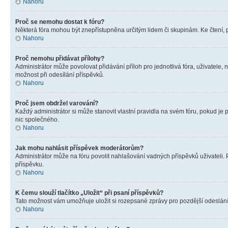
Nahoru
Proč se nemohu dostat k fóru?
Některá fóra mohou být znepřístupněna určitým lidem či skupinám. Ke čtení, pro
Nahoru
Proč nemohu přidávat přílohy?
Administrátor může povolovat přidávání příloh pro jednotlivá fóra, uživatele
možnost při odesílání příspěvků.
Nahoru
Proč jsem obdržel varování?
Každý administrátor si může stanovit vlastní pravidla na svém fóru, pokud j
nic společného.
Nahoru
Jak mohu nahlásit příspěvek moderátorům?
Administrátor může na fóru povolit nahlašování vadných příspěvků uživateli.
příspěvku.
Nahoru
K čemu slouží tlačítko „Uložit“ při psaní příspěvků?
Tato možnost vám umožňuje uložit si rozepsané zprávy pro pozdější odeslání. 
Nahoru