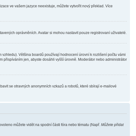
lizace ve vašem jazyce neexistuje, můžete vytvořit nový překlad. Více
stavených oprávněních. Avatar si mohou nastavit pouze registrovaní uživatelé.
 vzhledu). Většina boardů používají hodnocení úrovní k rozlišení počtu vámi
ým přispíváním jen, abyste dosáhli vyšší úrovně. Moderátor nebo administrátor
zbavit se otravných anonymních vzkazů a robotů, které sbírají e-mailové
povoleno můžete vidět na spodní části fóra nebo tématu (Např.
Můžete přidat