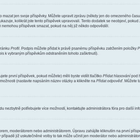
o mazat jen svoje příspěvky. Můžete upravit zprávu (někdy jen do omezeného času p
 ukazuje, kolikrát jste tento příspěvek upravovali. Tento dodatek se neobjeví, pok
telé nemohou příspěvek smazat, pokud na něj již někdo odpověděl.
stránku
Profil
. Podpis můžete přidat k právě psanému příspěvku zatržením položky
P
dpis k vybraným příspěvkům odstraněním tohoto zaškrtnutí).
ete první příspěvek, pokud můžete) měli byste vidět tlačítko
Přidat hlasování
pod h
ě možnosti (nastavte napsáním název otázky a klikněte na
Přidat odpověď
. Můžete 
u nezbytně potřebujete více možností, kontaktujte administrátora fóra pro další in
orem, moderátorem nebo administrátorem. Úpravu zahájíte kliknutím na první příspě
případě již uskutečněné volby to tak může učinit jen moderátor nebo administrátor