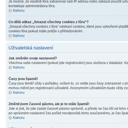
Je možné, že vlastník fóra zabanoval vaši IP adresu nebo zakázal použití uživ
kontaktuje administrátora fóra.
Nahoru
Co dělá odkaz „Smazat všechny cookies z fóra“?
„Smazat všechny cookies z fóra“ odstraní cookies, které jsou vytvořené phpBB
cookies fóra pokud máte potíže s přihlašováním.
Nahoru
Uživatelská nastavení
Jak změním svoje nastavení?
Všechna vaše nastavení (pokud jste registrováni) jsou uložena v databázi. K
Nahoru
Časy jsou špatně!
Časy jsou téměř vždy v pořádku, ovšem to, co vidíte jsou časy zobrazené v j
mohou měnit jen registrovaní uživatelé. Anonymním uživatelům bude vždy zo
Nahoru
Změnil jsem časové pásmo, ale je to stále špatně!
Jste si jisti, že jste zadali časové pásmo správně, a přesto se čas liší od 
po správném nastavení čas pořád neodpovídá tomu současnému, je čas špatn
Nahoru