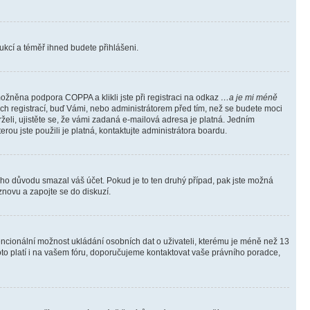
trukcí a téměř ihned budete přihlášeni.
ožněna podpora COPPA a klikli jste při registraci na odkaz
…a je mi méně
ých registrací, buď Vámi, nebo administrátorem před tím, než se budete moci
rželi, ujistěte se, že vámi zadaná e-mailová adresa je platná. Jedním
terou jste použili je platná, kontaktujte administrátora boardu.
kého důvodu smazal váš účet. Pokud je to ten druhý případ, pak jste možná
 znovu a zapojte se do diskuzí.
tencionální možnost ukládání osobních dat o uživateli, kterému je méně než 13
i toto platí i na vašem fóru, doporučujeme kontaktovat vaše právního poradce,