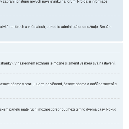
aby zabranil přístupu nových návštěvníků na fórum. Pro další informace
íspěvků na fórech a v tématech, pokud to administrátor umožňuje. Smažte
i stránky). V následném rozhraní je možné si změnit veškerá svá nastavení.
časové pásmo v profilu. Berte na vědomí, časové pásma a další nastavení si
ivatelském panelu máte ruční možnost přepnout mezi těmito dvěma časy. Pokud