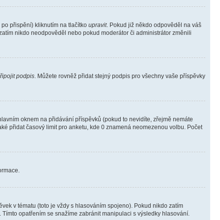
o přispění) kliknutím na tlačítko
upravit
. Pokud již někdo odpověděl na váš
ud zatím nikdo neodpověděl nebo pokud moderátor či administrátor změnili
řipojit podpis
. Můžete rovněž přidat stejný podpis pro všechny vaše příspěvky
lavním oknem na přidávání příspěvků (pokud to nevidíte, zřejmě nemáte
také přidat časový limit pro anketu, kde 0 znamená neomezenou volbu. Počet
formace.
vek v tématu (toto je vždy s hlasováním spojeno). Pokud nikdo zatím
. Tímto opatřením se snažíme zabránit manipulaci s výsledky hlasování.