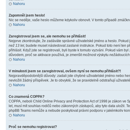
Nahoru
Zapomněl jsem heslo!
Nic se neděje, vaše heslo můžeme kdykoliv obnovit. V tomto případě zmáčknět
Nahoru
Zaregistroval jsem se, ale nemohu se přihlásit!
Nejprve zkontrolujte, že zadáváte správné uživatelské jméno a heslo. Pokud 
než 13 let
, budete muset následovat zaslané instrukce. Pokud toto není ten p
přihlásit. Když jste se registrovali, byli byste k tomuto vyzváni. Pokud vám b
důvodem, proč se aktivace používá, je zmenšit možnost výskytu
nežádoucích
Nahoru
V minulosti jsem se zaregistroval, ovšem nyní se nemohu přihlásit?!
Nejpravděpodobnější důvody: zadali jste chybné uživatelské jméno nebo heslo 
nevložili žádný příspěvek. Je to obvyklé, že se pravidelně odstraňují uživatelé
Nahoru
Co znamená COPPA?
COPPA, neboli Child Online Privacy and Protection Act of 1998 je zákon ve Sp
let, musí mít souhlas rodičů nebo zákonných zástupců, aby tyto data uložil. Te
phpBB Teams nemůže a nebude poskytovat právni podporu v jakémkoliv kont
Nahoru
Proč se nemohu registrovat?