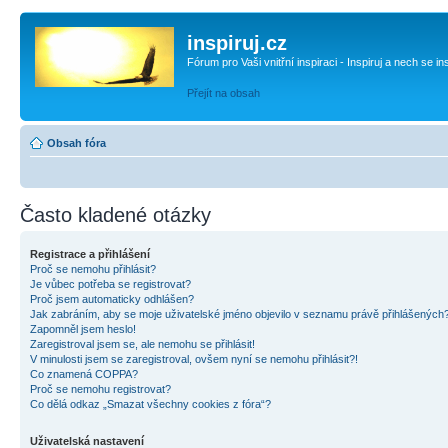
inspiruj.cz
Fórum pro Vaši vnitřní inspiraci - Inspiruj a nech se in
Přejít na obsah
Obsah fóra
Často kladené otázky
Registrace a přihlášení
Proč se nemohu přihlásit?
Je vůbec potřeba se registrovat?
Proč jsem automaticky odhlášen?
Jak zabráním, aby se moje uživatelské jméno objevilo v seznamu právě přihlášených
Zapomněl jsem heslo!
Zaregistroval jsem se, ale nemohu se přihlásit!
V minulosti jsem se zaregistroval, ovšem nyní se nemohu přihlásit?!
Co znamená COPPA?
Proč se nemohu registrovat?
Co dělá odkaz „Smazat všechny cookies z fóra“?
Uživatelská nastavení