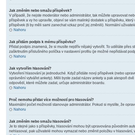
Jak změním nebo smažu příspěvek?
V případě, že nejste moderátor nebo administrátor, tak můžete upravovat neb
příspěvek a vy ho upravíte, objeví se vám malinký dodatek u příspěvku, který
příspěvek (ti by měli sami zanechat vzkaz proč jej změnili). Normální uživa
Nahoru
Jak přidám podpis k mému příspěvku?
Přidat podpis znamená, že si musíte nejdřív nějaký vytvořit. To uděláte přes 
zaškrtnutím příslušného políčka v nastavení profilu (je možné nepřidávat po
Nahoru
Jak vytvořím hlasování?
Vytvoření hlasování je jednoduché. Když přidáte nový příspěvek (nebo upravuj
oprávnění vytvářet ankety). Měli byste zadat název ankety a pak alespoň dv
odpovědí, které můžete zadat, určuje administrátor boardu.
Nahoru
Proč nemohu přidat více možností pro hlasování?
Maximální počet možností stanovuje administrátor. Pokud si myslíte, že opravd
Nahoru
Jak změním nebo smažu hlasování?
Je to stejné jako s příspěvky, hlasování mohou být upravována původním aut
nehlasoval, pak uživatelé mohou vymazat nebo změnit položku v hlasování, v 