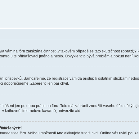
 Byla vám na fóru zakázána činnost (v takovém případě se tato skutečnost zobrazí)? 
vu zkontrolujte přihlašovací jméno a heslo. Obvykle toto bývá problém a pokud není, 
vkládání příspěvků. Samozřejmě, že registrace vám dá přístup k ostatním službám ne
aci doporučujeme. Zabere to jen pár chvil.
řihlášeni jen po dobu práce na fóru. Toto má zabránit zneužití vašeho účtu někým jiný
v knihovně, internetové kavárně, univerzitě atd.
přihlášených?
ítomnost na fóru
. Volbou možnosti
Ano
aktivujete tuto funkci. Online vás uvidí pouz