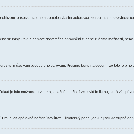
hlížení, přispívání atd. potřebujete zvláštní autorizaci, kterou může poskytnout jen
, nebo skupiny. Pokud nemáte dostatečná oprávnění z jedné z těchto možností, nebo n
e porušíte, může vám být uděleno varování. Prosíme berte na vědomí, že toto je pl
 Pokud je tato možnost povolena, u každého příspěvku uvidíte ikonu, která vás přiv
Pro jejich opětovné načtení navštivte uživatelský panel, odkud jsou dostupné odpo