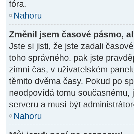
fóra.
Nahoru
Změnil jsem časové pásmo, ale
Jste si jisti, že jste zadali časo
toho správného, pak jste pravdě
zimní čas, v uživatelském pane
těmito dvěma časy. Pokud po s
neodpovídá tomu současnému, j
serveru a musí být administráto
Nahoru