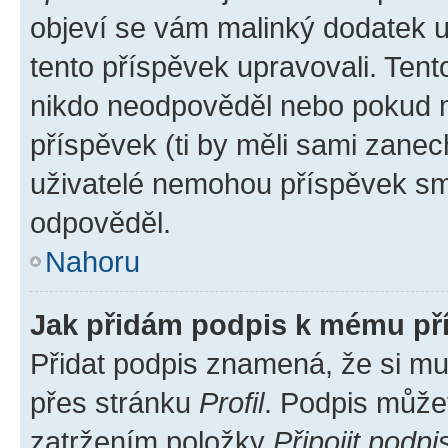
objeví se vám malinký dodatek u 
tento příspěvek upravovali. Ten
nikdo neodpověděl nebo pokud mo
příspěvek (ti by měli sami zanec
uživatelé nemohou příspěvek sma
odpověděl.
Nahoru
Jak přidám podpis k mému př
Přidat podpis znamená, že si mus
přes stránku
Profil
. Podpis může
zatržením položky
Připojit podpi