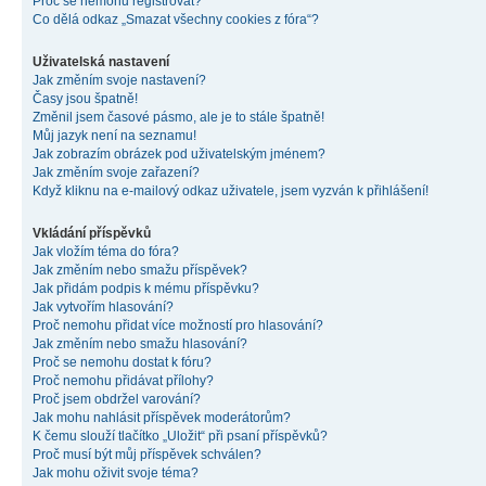
Proč se nemohu registrovat?
Co dělá odkaz „Smazat všechny cookies z fóra“?
Uživatelská nastavení
Jak změním svoje nastavení?
Časy jsou špatně!
Změnil jsem časové pásmo, ale je to stále špatně!
Můj jazyk není na seznamu!
Jak zobrazím obrázek pod uživatelským jménem?
Jak změním svoje zařazení?
Když kliknu na e-mailový odkaz uživatele, jsem vyzván k přihlášení!
Vkládání příspěvků
Jak vložím téma do fóra?
Jak změním nebo smažu příspěvek?
Jak přidám podpis k mému příspěvku?
Jak vytvořím hlasování?
Proč nemohu přidat více možností pro hlasování?
Jak změním nebo smažu hlasování?
Proč se nemohu dostat k fóru?
Proč nemohu přidávat přílohy?
Proč jsem obdržel varování?
Jak mohu nahlásit příspěvek moderátorům?
K čemu slouží tlačítko „Uložit“ při psaní příspěvků?
Proč musí být můj příspěvek schválen?
Jak mohu oživit svoje téma?