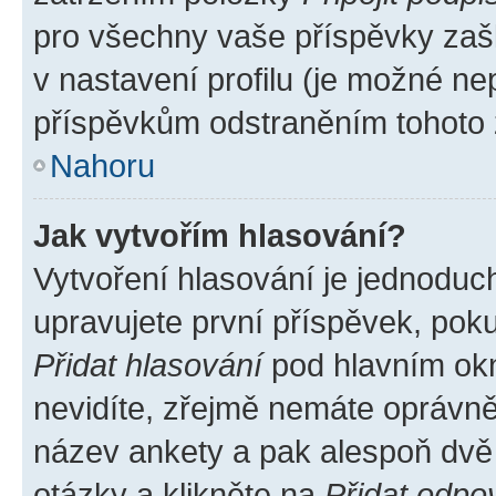
pro všechny vaše příspěvky zašk
v nastavení profilu (je možné n
příspěvkům odstraněním tohoto z
Nahoru
Jak vytvořím hlasování?
Vytvoření hlasování je jednoduc
upravujete první příspěvek, poku
Přidat hlasování
pod hlavním okn
nevidíte, zřejmě nemáte oprávněn
název ankety a pak alespoň dvě
otázky a klikněte na
Přidat odpo