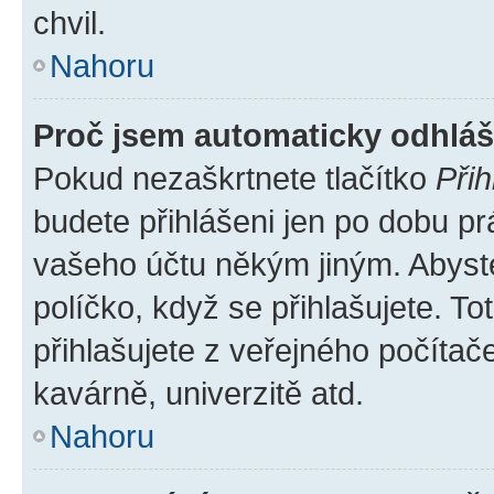
chvil.
Nahoru
Proč jsem automaticky odhlá
Pokud nezaškrtnete tlačítko
Přih
budete přihlášeni jen po dobu pr
vašeho účtu někým jiným. Abyste 
políčko, když se přihlašujete. 
přihlašujete z veřejného počítač
kavárně, univerzitě atd.
Nahoru