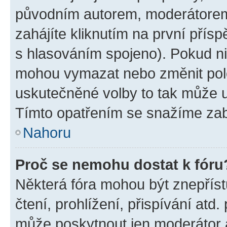
původním autorem, moderátorem
zahájíte kliknutím na první přísp
s hlasováním spojeno). Pokud ni
mohou vymazat nebo změnit polož
uskutečněné volby to tak může uč
Tímto opatřením se snažíme zabr
Nahoru
Proč se nemohu dostat k fóru
Některá fóra mohou být znepříst
čtení, prohlížení, přispívání atd.
může poskytnout jen moderátor a 