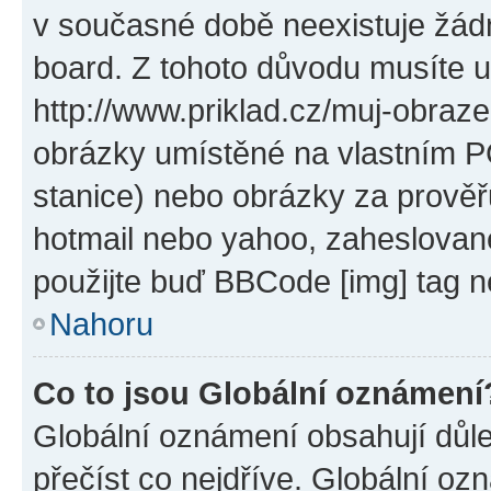
v současné době neexistuje žád
board. Z tohoto důvodu musíte u
http://www.priklad.cz/muj-obraz
obrázky umístěné na vlastním PC
stanice) nebo obrázky za prověř
hotmail nebo yahoo, zaheslovan
použijte buď BBCode [img] tag n
Nahoru
Co to jsou Globální oznámení
Globální oznámení obsahují důlež
přečíst co nejdříve. Globální o