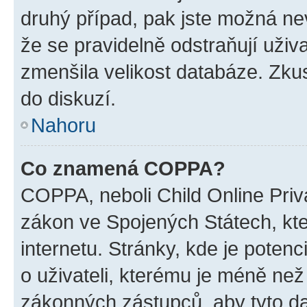
druhý případ, pak jste možná nev
že se pravidelně odstraňují uživa
zmenšila velikost databáze. Zkus
do diskuzí.
Nahoru
Co znamená COPPA?
COPPA, neboli Child Online Priva
zákon ve Spojených Státech, kte
internetu. Stránky, kde je poten
o uživateli, kterému je méně než
zákonných zástupců, aby tyto dat