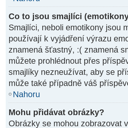
Co to jsou smajlíci (emotikon
Smajlíci, neboli emotikony jsou 
používají k vyjádření výrazu emo
znamená šťastný, :( znamená sm
můžete prohlédnout přes příspěv
smajlíky nezneužívat, aby se př
může také případně váš příspěv
Nahoru
Mohu přidávat obrázky?
Obrázky se mohou zobrazovat ve