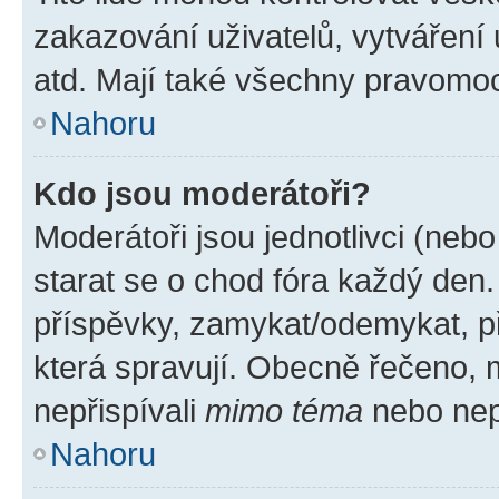
zakazování uživatelů, vytváření
atd. Mají také všechny pravomo
Nahoru
Kdo jsou moderátoři?
Moderátoři jsou jednotlivci (nebo 
starat se o chod fóra každý den
příspěvky, zamykat/odemykat, p
která spravují. Obecně řečeno, m
nepřispívali
mimo téma
nebo nepř
Nahoru