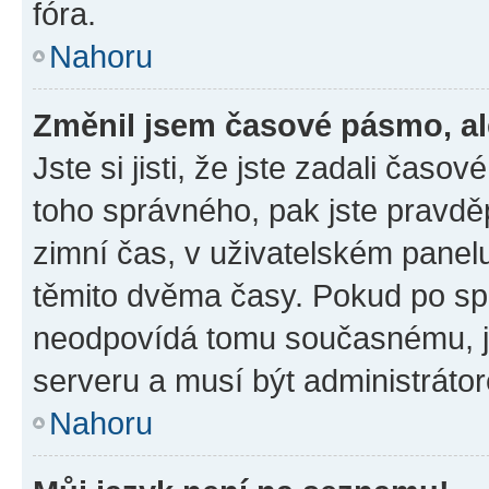
fóra.
Nahoru
Změnil jsem časové pásmo, ale
Jste si jisti, že jste zadali časo
toho správného, pak jste pravdě
zimní čas, v uživatelském pane
těmito dvěma časy. Pokud po s
neodpovídá tomu současnému, j
serveru a musí být administráto
Nahoru