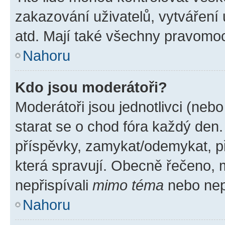
zakazování uživatelů, vytváření
atd. Mají také všechny pravomo
Nahoru
Kdo jsou moderátoři?
Moderátoři jsou jednotlivci (nebo 
starat se o chod fóra každý den
příspěvky, zamykat/odemykat, p
která spravují. Obecně řečeno, m
nepřispívali
mimo téma
nebo nepř
Nahoru