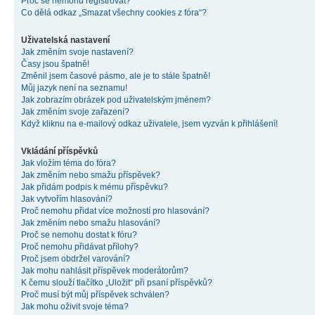
Proč se nemohu registrovat?
Co dělá odkaz „Smazat všechny cookies z fóra“?
Uživatelská nastavení
Jak změním svoje nastavení?
Časy jsou špatně!
Změnil jsem časové pásmo, ale je to stále špatně!
Můj jazyk není na seznamu!
Jak zobrazím obrázek pod uživatelským jménem?
Jak změním svoje zařazení?
Když kliknu na e-mailový odkaz uživatele, jsem vyzván k přihlášení!
Vkládání příspěvků
Jak vložím téma do fóra?
Jak změním nebo smažu příspěvek?
Jak přidám podpis k mému příspěvku?
Jak vytvořím hlasování?
Proč nemohu přidat více možností pro hlasování?
Jak změním nebo smažu hlasování?
Proč se nemohu dostat k fóru?
Proč nemohu přidávat přílohy?
Proč jsem obdržel varování?
Jak mohu nahlásit příspěvek moderátorům?
K čemu slouží tlačítko „Uložit“ při psaní příspěvků?
Proč musí být můj příspěvek schválen?
Jak mohu oživit svoje téma?