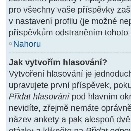
pro všechny vaše příspěvky zašk
v nastavení profilu (je možné n
příspěvkům odstraněním tohoto z
Nahoru
Jak vytvořím hlasování?
Vytvoření hlasování je jednoduc
upravujete první příspěvek, poku
Přidat hlasování
pod hlavním okn
nevidíte, zřejmě nemáte oprávněn
název ankety a pak alespoň dvě
otázky a klikněte na
Přidat odpo