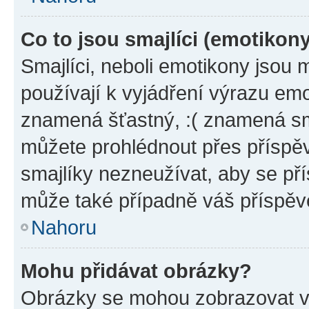
Co to jsou smajlíci (emotikon
Smajlíci, neboli emotikony jsou 
používají k vyjádření výrazu emo
znamená šťastný, :( znamená sm
můžete prohlédnout přes příspěv
smajlíky nezneužívat, aby se př
může také případně váš příspěv
Nahoru
Mohu přidávat obrázky?
Obrázky se mohou zobrazovat ve