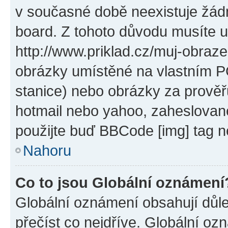
v současné době neexistuje žád
board. Z tohoto důvodu musíte u
http://www.priklad.cz/muj-obraz
obrázky umístěné na vlastním PC
stanice) nebo obrázky za prověř
hotmail nebo yahoo, zaheslovan
použijte buď BBCode [img] tag n
Nahoru
Co to jsou Globální oznámení
Globální oznámení obsahují důlež
přečíst co nejdříve. Globální o