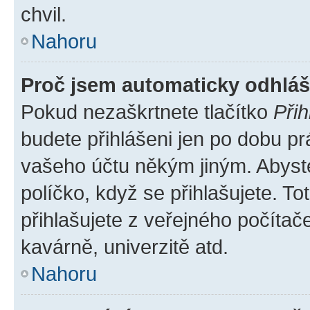
chvil.
Nahoru
Proč jsem automaticky odhlá
Pokud nezaškrtnete tlačítko
Přih
budete přihlášeni jen po dobu pr
vašeho účtu někým jiným. Abyste 
políčko, když se přihlašujete. 
přihlašujete z veřejného počítač
kavárně, univerzitě atd.
Nahoru