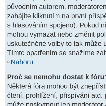
původním autorem, moderátorem
zahájíte kliknutím na první přísp
s hlasováním spojeno). Pokud ni
mohou vymazat nebo změnit polož
uskutečněné volby to tak může uč
Tímto opatřením se snažíme zabr
Nahoru
Proč se nemohu dostat k fóru
Některá fóra mohou být znepříst
čtení, prohlížení, přispívání atd.
může poskytnout jen moderátor a 