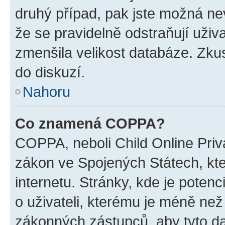
druhý případ, pak jste možná nev
že se pravidelně odstraňují uživa
zmenšila velikost databáze. Zkus
do diskuzí.
Nahoru
Co znamená COPPA?
COPPA, neboli Child Online Priva
zákon ve Spojených Státech, kte
internetu. Stránky, kde je poten
o uživateli, kterému je méně než
zákonných zástupců, aby tyto dat