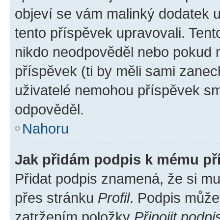
objeví se vám malinký dodatek u 
tento příspěvek upravovali. Ten
nikdo neodpověděl nebo pokud mo
příspěvek (ti by měli sami zanec
uživatelé nemohou příspěvek sma
odpověděl.
Nahoru
Jak přidám podpis k mému př
Přidat podpis znamená, že si mus
přes stránku
Profil
. Podpis může
zatržením položky
Připojit podpi