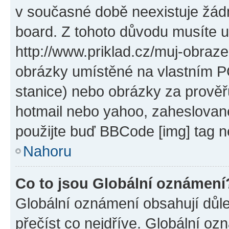
v současné době neexistuje žád
board. Z tohoto důvodu musíte u
http://www.priklad.cz/muj-obraz
obrázky umístěné na vlastním PC
stanice) nebo obrázky za prověř
hotmail nebo yahoo, zaheslovan
použijte buď BBCode [img] tag n
Nahoru
Co to jsou Globální oznámení
Globální oznámení obsahují důlež
přečíst co nejdříve. Globální o