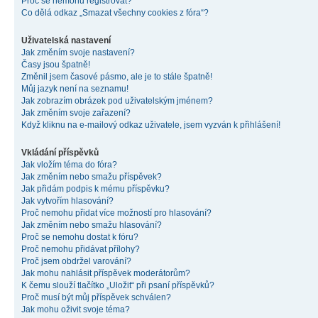
Proč se nemohu registrovat?
Co dělá odkaz „Smazat všechny cookies z fóra“?
Uživatelská nastavení
Jak změním svoje nastavení?
Časy jsou špatně!
Změnil jsem časové pásmo, ale je to stále špatně!
Můj jazyk není na seznamu!
Jak zobrazím obrázek pod uživatelským jménem?
Jak změním svoje zařazení?
Když kliknu na e-mailový odkaz uživatele, jsem vyzván k přihlášení!
Vkládání příspěvků
Jak vložím téma do fóra?
Jak změním nebo smažu příspěvek?
Jak přidám podpis k mému příspěvku?
Jak vytvořím hlasování?
Proč nemohu přidat více možností pro hlasování?
Jak změním nebo smažu hlasování?
Proč se nemohu dostat k fóru?
Proč nemohu přidávat přílohy?
Proč jsem obdržel varování?
Jak mohu nahlásit příspěvek moderátorům?
K čemu slouží tlačítko „Uložit“ při psaní příspěvků?
Proč musí být můj příspěvek schválen?
Jak mohu oživit svoje téma?