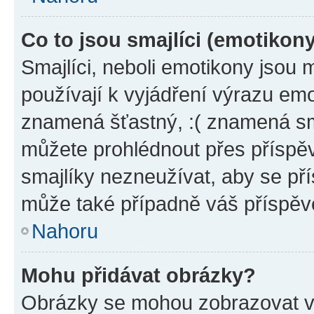
Co to jsou smajlíci (emotikon
Smajlíci, neboli emotikony jsou 
používají k vyjádření výrazu emo
znamená šťastný, :( znamená sm
můžete prohlédnout přes příspěv
smajlíky nezneužívat, aby se př
může také případně váš příspěv
Nahoru
Mohu přidávat obrázky?
Obrázky se mohou zobrazovat ve