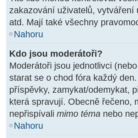
zakazování uživatelů, vytváření
atd. Mají také všechny pravomo
Nahoru
Kdo jsou moderátoři?
Moderátoři jsou jednotlivci (nebo 
starat se o chod fóra každý den
příspěvky, zamykat/odemykat, p
která spravují. Obecně řečeno, m
nepřispívali
mimo téma
nebo nepř
Nahoru