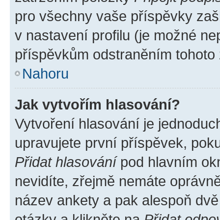
pro všechny vaše příspěvky zašk
v nastavení profilu (je možné n
příspěvkům odstraněním tohoto z
Nahoru
Jak vytvořím hlasování?
Vytvoření hlasování je jednoduc
upravujete první příspěvek, poku
Přidat hlasování
pod hlavním okn
nevidíte, zřejmě nemáte oprávněn
název ankety a pak alespoň dvě
otázky a klikněte na
Přidat odpo