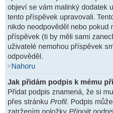
objeví se vám malinký dodatek u 
tento příspěvek upravovali. Ten
nikdo neodpověděl nebo pokud mo
příspěvek (ti by měli sami zanec
uživatelé nemohou příspěvek sma
odpověděl.
Nahoru
Jak přidám podpis k mému př
Přidat podpis znamená, že si mus
přes stránku
Profil
. Podpis může
zatržením položky
Připojit podpi