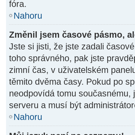
fóra.
Nahoru
Změnil jsem časové pásmo, ale
Jste si jisti, že jste zadali časo
toho správného, pak jste pravdě
zimní čas, v uživatelském pane
těmito dvěma časy. Pokud po s
neodpovídá tomu současnému, j
serveru a musí být administráto
Nahoru