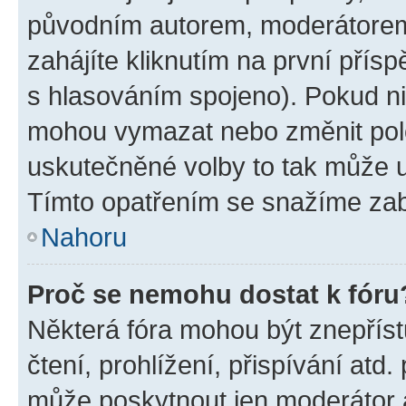
původním autorem, moderátorem
zahájíte kliknutím na první přísp
s hlasováním spojeno). Pokud ni
mohou vymazat nebo změnit polož
uskutečněné volby to tak může uč
Tímto opatřením se snažíme zabr
Nahoru
Proč se nemohu dostat k fóru
Některá fóra mohou být znepříst
čtení, prohlížení, přispívání atd.
může poskytnout jen moderátor a 