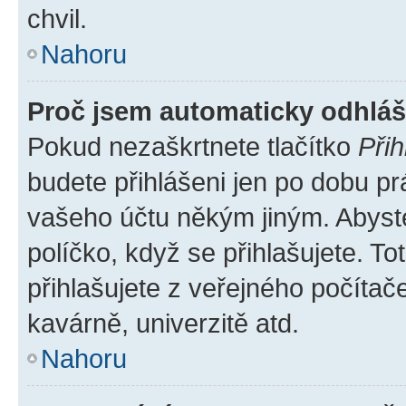
chvil.
Nahoru
Proč jsem automaticky odhlá
Pokud nezaškrtnete tlačítko
Přih
budete přihlášeni jen po dobu pr
vašeho účtu někým jiným. Abyste 
políčko, když se přihlašujete. 
přihlašujete z veřejného počítač
kavárně, univerzitě atd.
Nahoru