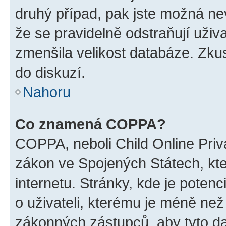
druhý případ, pak jste možná nev
že se pravidelně odstraňují uživa
zmenšila velikost databáze. Zkus
do diskuzí.
Nahoru
Co znamená COPPA?
COPPA, neboli Child Online Priva
zákon ve Spojených Státech, kte
internetu. Stránky, kde je poten
o uživateli, kterému je méně než
zákonných zástupců, aby tyto dat