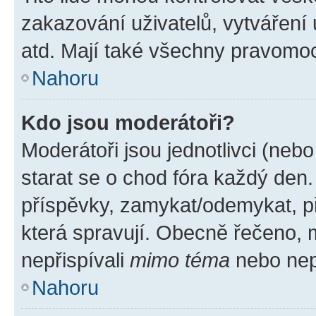
zakazování uživatelů, vytváření
atd. Mají také všechny pravomo
Nahoru
Kdo jsou moderátoři?
Moderátoři jsou jednotlivci (nebo 
starat se o chod fóra každý den
příspěvky, zamykat/odemykat, p
která spravují. Obecně řečeno, m
nepřispívali
mimo téma
nebo nepř
Nahoru