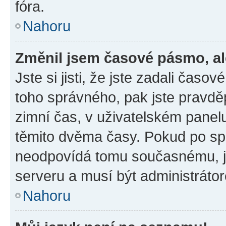
fóra.
Nahoru
Změnil jsem časové pásmo, ale
Jste si jisti, že jste zadali časo
toho správného, pak jste pravdě
zimní čas, v uživatelském pane
těmito dvěma časy. Pokud po s
neodpovídá tomu současnému, j
serveru a musí být administráto
Nahoru