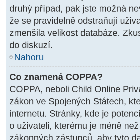
druhý případ, pak jste možná nev
že se pravidelně odstraňují uživa
zmenšila velikost databáze. Zkus
do diskuzí.
Nahoru
Co znamená COPPA?
COPPA, neboli Child Online Priva
zákon ve Spojených Státech, kte
internetu. Stránky, kde je poten
o uživateli, kterému je méně než
zákonných zástupců, aby tyto dat