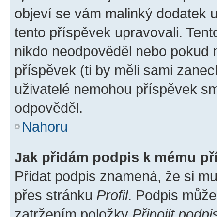
objeví se vám malinký dodatek u 
tento příspěvek upravovali. Ten
nikdo neodpověděl nebo pokud mo
příspěvek (ti by měli sami zanec
uživatelé nemohou příspěvek sma
odpověděl.
Nahoru
Jak přidám podpis k mému př
Přidat podpis znamená, že si mus
přes stránku
Profil
. Podpis může
zatržením položky
Připojit podpi