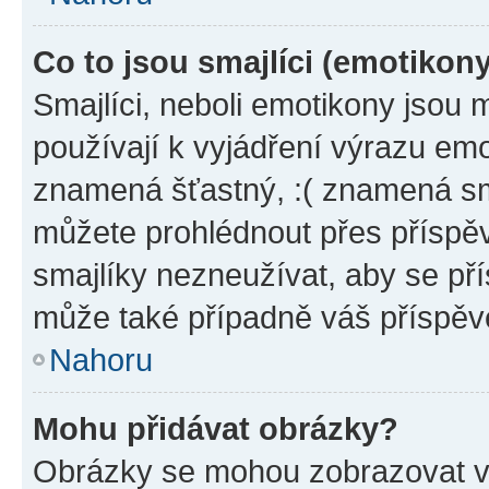
Co to jsou smajlíci (emotikon
Smajlíci, neboli emotikony jsou 
používají k vyjádření výrazu emo
znamená šťastný, :( znamená sm
můžete prohlédnout přes příspěv
smajlíky nezneužívat, aby se př
může také případně váš příspěv
Nahoru
Mohu přidávat obrázky?
Obrázky se mohou zobrazovat ve