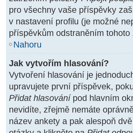
pro všechny vaše příspěvky zašk
v nastavení profilu (je možné n
příspěvkům odstraněním tohoto z
Nahoru
Jak vytvořím hlasování?
Vytvoření hlasování je jednoduc
upravujete první příspěvek, poku
Přidat hlasování
pod hlavním okn
nevidíte, zřejmě nemáte oprávněn
název ankety a pak alespoň dvě
otázky a klikněte na
Přidat odpo