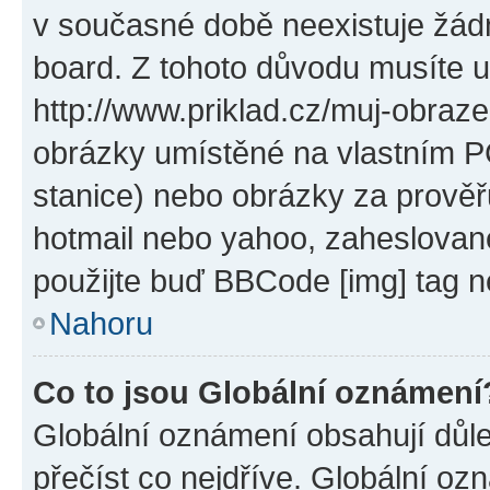
v současné době neexistuje žád
board. Z tohoto důvodu musíte u
http://www.priklad.cz/muj-obraz
obrázky umístěné na vlastním PC
stanice) nebo obrázky za prověř
hotmail nebo yahoo, zaheslovan
použijte buď BBCode [img] tag n
Nahoru
Co to jsou Globální oznámení
Globální oznámení obsahují důlež
přečíst co nejdříve. Globální o