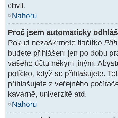
chvil.
Nahoru
Proč jsem automaticky odhlá
Pokud nezaškrtnete tlačítko
Přih
budete přihlášeni jen po dobu pr
vašeho účtu někým jiným. Abyste 
políčko, když se přihlašujete. 
přihlašujete z veřejného počítač
kavárně, univerzitě atd.
Nahoru