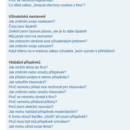
Proč se nemohu registrovat?
Co dělá odkaz „Smazat všechny cookies z fóra“?
Uživatelská nastavení
Jak změním svoje nastavení?
Časy jsou špatně!
Změnil jsem časové pásmo, ale je to stále špatně!
Můj jazyk není na seznamu!
Jak zobrazím obrázek pod uživatelským jménem?
Jak změním svoje zařazení?
Když kliknu na e-mailový odkaz uživatele, jsem vyzván k přihlášení!
Vkládání příspěvků
Jak vložím téma do fóra?
Jak změním nebo smažu příspěvek?
Jak přidám podpis k mému příspěvku?
Jak vytvořím hlasování?
Proč nemohu přidat více možností pro hlasování?
Jak změním nebo smažu hlasování?
Proč se nemohu dostat k fóru?
Proč nemohu přidávat přílohy?
Proč jsem obdržel varování?
Jak mohu nahlásit příspěvek moderátorům?
K čemu slouží tlačítko „Uložit“ při psaní příspěvků?
Proč musí být můj příspěvek schválen?
Jak mohu oživit svoje téma?