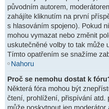
původním autorem, moderátorem
zahájíte kliknutím na první přísp
s hlasováním spojeno). Pokud ni
mohou vymazat nebo změnit polož
uskutečněné volby to tak může uč
Tímto opatřením se snažíme zabr
Nahoru
Proč se nemohu dostat k fóru
Některá fóra mohou být znepříst
čtení, prohlížení, přispívání atd.
může poskytnout jen moderátor a 