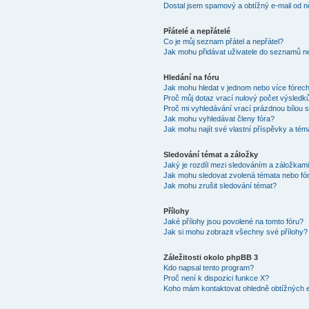
Dostal jsem spamový a obtížný e-mail od n
Přátelé a nepřátelé
Co je můj seznam přátel a nepřátel?
Jak mohu přidávat uživatele do seznamů ne
Hledání na fóru
Jak mohu hledat v jednom nebo více fórec
Proč můj dotaz vrací nulový počet výsledk
Proč mi vyhledávání vrací prázdnou bílou s
Jak mohu vyhledávat členy fóra?
Jak mohu najít své vlastní příspěvky a tém
Sledování témat a záložky
Jaký je rozdíl mezi sledováním a záložkam
Jak mohu sledovat zvolená témata nebo fó
Jak mohu zrušit sledování témat?
Přílohy
Jaké přílohy jsou povolené na tomto fóru?
Jak si mohu zobrazit všechny své přílohy?
Záležitosti okolo phpBB 3
Kdo napsal tento program?
Proč není k dispozici funkce X?
Koho mám kontaktovat ohledně obtížných e-