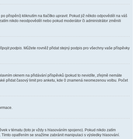
o přispění) kliknutím na tlačítko
upravit
. Pokud již někdo odpověděl na váš
ud zatím nikdo neodpověděl nebo pokud moderátor či administrátor změnili
řipojit podpis
. Můžete rovněž přidat stejný podpis pro všechny vaše příspěvky
lavním oknem na přidávání příspěvků (pokud to nevidíte, zřejmě nemáte
také přidat časový limit pro anketu, kde 0 znamená neomezenou volbu. Počet
formace.
vek v tématu (toto je vždy s hlasováním spojeno). Pokud nikdo zatím
. Tímto opatřením se snažíme zabránit manipulaci s výsledky hlasování.