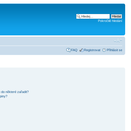
Pokročilé hledání
FAQ
Registrovat
Přihlásit se
 do některé zařadit?
piny?