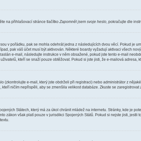
e na přihlašovací stránce tlačítko
Zapomněl jsem svoje heslo
, pokračujte dle ins
jsou v pořádku, pak se mohla odehrát jedna z následujících dvou věcí. Pokud je um
řípad, pak váš účet musí být aktivován. Některé boardy vyžadují aktivaci všech nov
yl zaslán e-mail, následujte instrukce v něm obsažené, pokud jste tento e-mail neobd
uživatelů, kteří se snaží pouze obtěžovat. Pokud si jste jisti, že e-mailová adresa, k
(zkontrolujte e-mail, který jste obdrželi při registraci) nebo administrátor z něja
, kteří ničím nepřispěli, aby se zmenšila velikost databáze. Zkuste se zaregistrovat
ojených Státech, který má za úkol chránit mládež na internetu. Stránky, kde je po
nto zákon však platí pouze v jurisdikci Spojených Států. Pokud si nejste jisti, jestl
extu.