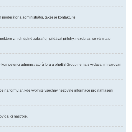
 moderátor a administrátor, takže je kontaktujte.
ěkteré z nich úplně zabraňují přidávat přílohy, nezobrazí se vám tato
ně v kompetenci administrátorů fóra a phpBB Group nemá s vydáváním varování
ede na formulář, kde vyplníte všechny nezbytné informace pro nahlášení
vídající nástroje.