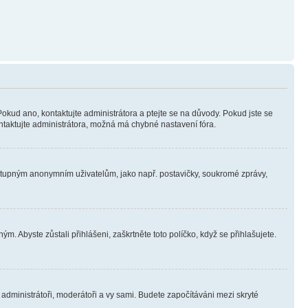
Pokud ano, kontaktujte administrátora a ptejte se na důvody. Pokud jste se
kontaktujte administrátora, možná má chybné nastavení fóra.
dostupným anonymním uživatelům, jako např. postavičky, soukromé zprávy,
m. Abyste zůstali přihlášeni, zaškrtněte toto políčko, když se přihlašujete.
e administrátoři, moderátoři a vy sami. Budete započítáváni mezi skryté