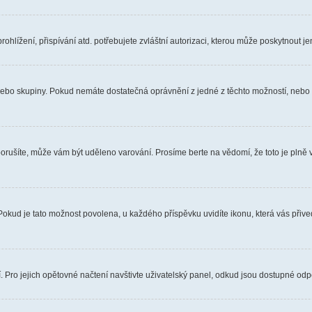
hlížení, přispívání atd. potřebujete zvláštní autorizaci, kterou může poskytnout jen
, nebo skupiny. Pokud nemáte dostatečná oprávnění z jedné z těchto možností, nebo n
e porušíte, může vám být uděleno varování. Prosíme berte na vědomí, že toto je pl
 Pokud je tato možnost povolena, u každého příspěvku uvidíte ikonu, která vás přiv
Pro jejich opětovné načtení navštivte uživatelský panel, odkud jsou dostupné odpo