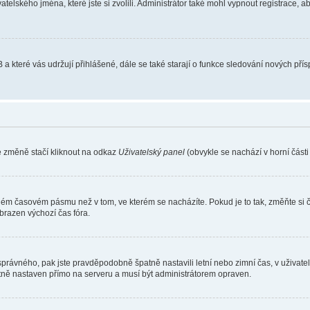
atelského jména, které jste si zvolili. Administrátor také mohl vypnout registrace, 
 a které vás udržují přihlášené, dále se také starají o funkce sledování nových př
e změně stačí kliknout na odkaz
Uživatelský panel
(obvykle se nachází v horní část
iném časovém pásmu než v tom, ve kterém se nacházíte. Pokud je to tak, změňte si 
brazen výchozí čas fóra.
toho správného, pak jste pravděpodobně špatně nastavili letní nebo zimní čas, v už
ě nastaven přímo na serveru a musí být administrátorem opraven.