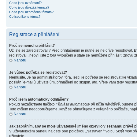
Co to jsou oznámení?
Co to jsou důležitá témata?
Co to jsou uzamčená témata?
Co jsou ikony témat?
Registrace a přihlášení
Proč se nemohu přihlásit?
Už jste se zaregistrovali? Před přihlášením je nutné se nejdříve registrovat.
registrovali, nebyli jste z fóra vyloučeni a stále se nemůžete přihlásit, zno
Nahoru
Je vůbec potřeba se registrovat?
Nemusíte. Je na administrátorovi fóra, jestli je potřeba se registrovat ke 
posílání e-mailů uživatelům, přihlášení do skupin, atd. Vřele vám tedy registr
Nahoru
Proč jsem automaticky odhlášen?
Pokud nezaškrtnete tlačítko
Přihlásit automaticky při příští návštěvě
, budete p
Toto ovšem nedoporučujeme, když se přihlašujete z veřejného počítače, např. 
Nahoru
Jak zabráním, aby se moje uživatelské jméno objevilo v seznamu právě 
V Uživatelském panelu najdete pod položkou „Nastavení“ volbu
Skrýt moji př
uživatele.