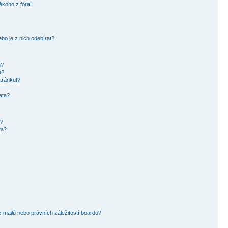
ěkoho z fóra!
bo je z nich odebírat?
h?
ů?
tránku!?
ata?
i?
ra?
mailů nebo právních záležitostí boardu?