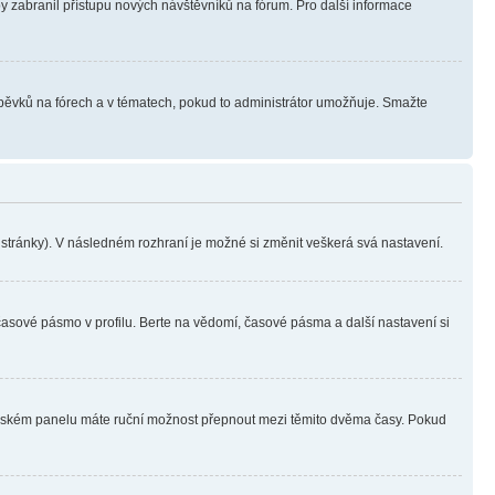
aby zabranil přístupu nových návštěvníků na fórum. Pro další informace
íspěvků na fórech a v tématech, pokud to administrátor umožňuje. Smažte
i stránky). V následném rozhraní je možné si změnit veškerá svá nastavení.
časové pásmo v profilu. Berte na vědomí, časové pásma a další nastavení si
ivatelském panelu máte ruční možnost přepnout mezi těmito dvěma časy. Pokud