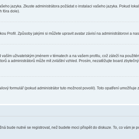
vašeho jazyka. Zkuste administrátora požádat o instalaci vašeho jazyka. Pokud loka
 fóra dole).
u Profil. Způsoby jakými si můžete upravit avatar závisí na administrátorovi a na
 vaším uživatelským jménem v tématech a na vašem profilu, což záleží na použitém
rátorů a administrátorů může mít zvláštní vzhled. Prosím, nezatěžujte board zbytečn
lový formulář (pokud administrátor tuto možnost povolil). Toto opatření umožňuje 
žná bude nutné se registrovat, než budete moci přispět do diskuze. To, co vám je 