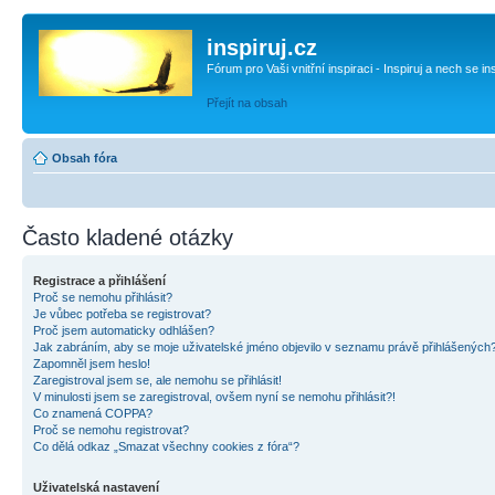
inspiruj.cz
Fórum pro Vaši vnitřní inspiraci - Inspiruj a nech se in
Přejít na obsah
Obsah fóra
Často kladené otázky
Registrace a přihlášení
Proč se nemohu přihlásit?
Je vůbec potřeba se registrovat?
Proč jsem automaticky odhlášen?
Jak zabráním, aby se moje uživatelské jméno objevilo v seznamu právě přihlášených
Zapomněl jsem heslo!
Zaregistroval jsem se, ale nemohu se přihlásit!
V minulosti jsem se zaregistroval, ovšem nyní se nemohu přihlásit?!
Co znamená COPPA?
Proč se nemohu registrovat?
Co dělá odkaz „Smazat všechny cookies z fóra“?
Uživatelská nastavení