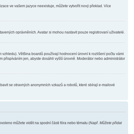
lizace ve vašem jazyce neexistuje, můžete vytvořit nový překlad. Více
stavených oprávněních. Avatar si mohou nastavit pouze registrovaní uživatelé.
 vzhledu). Většina boardů používají hodnocení úrovní k rozlišení počtu vámi
ým přispíváním jen, abyste dosáhli vyšší úrovně. Moderátor nebo administrátor
zbavit se otravných anonymních vzkazů a robotů, které sbírají e-mailové
povoleno můžete vidět na spodní části fóra nebo tématu (Např.
Můžete přidat