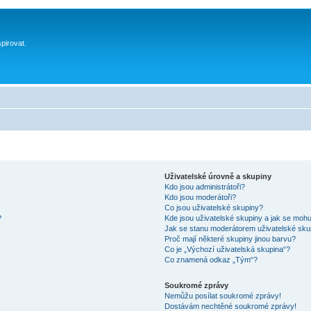
spirovat.
Uživatelské úrovně a skupiny
Kdo jsou administrátoři?
Kdo jsou moderátoři?
Co jsou uživatelské skupiny?
?
Kde jsou uživatelské skupiny a jak se mohu
Jak se stanu moderátorem uživatelské sku
Proč mají některé skupiny jinou barvu?
Co je „Výchozí uživatelská skupina“?
Co znamená odkaz „Tým“?
Soukromé zprávy
Nemůžu posílat soukromé zprávy!
Dostávám nechtěné soukromé zprávy!