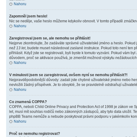
Nahoru
Zapomněl jsem heslo!
Nic se neděje, vaše heslo můžeme kdykoliv obnovit. V tomto případě zmáčknět
Nahoru
Zaregistroval jsem se, ale nemohu se přihlásit!
Nejprve zkontrolujte, že zadáváte správné uživatelské jméno a heslo. Pokud 
než 13 let
, budete muset následovat zaslané instrukce. Pokud toto není ten p
přihlásit. Když jste se registrovali, byli byste k tomuto vyzváni. Pokud vám b
důvodem, proč se aktivace používá, je zmenšit možnost výskytu
nežádoucích
Nahoru
V minulosti jsem se zaregistroval, ovšem nyní se nemohu přihlásit?!
Nejpravděpodobnější důvody: zadali jste chybné uživatelské jméno nebo heslo 
nevložili žádný příspěvek. Je to obvyklé, že se pravidelně odstraňují uživatelé
Nahoru
Co znamená COPPA?
COPPA, neboli Child Online Privacy and Protection Act of 1998 je zákon ve Sp
let, musí mít souhlas rodičů nebo zákonných zástupců, aby tyto data uložil. Te
phpBB Teams nemůže a nebude poskytovat právni podporu v jakémkoliv kont
Nahoru
Proč se nemohu registrovat?