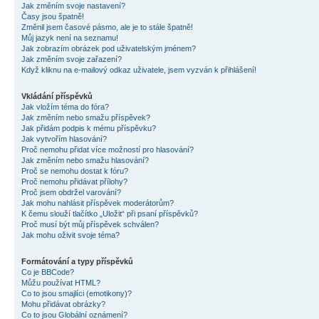
Jak změním svoje nastavení?
Časy jsou špatně!
Změnil jsem časové pásmo, ale je to stále špatně!
Můj jazyk není na seznamu!
Jak zobrazím obrázek pod uživatelským jménem?
Jak změním svoje zařazení?
Když kliknu na e-mailový odkaz uživatele, jsem vyzván k přihlášení!
Vkládání příspěvků
Jak vložím téma do fóra?
Jak změním nebo smažu příspěvek?
Jak přidám podpis k mému příspěvku?
Jak vytvořím hlasování?
Proč nemohu přidat více možností pro hlasování?
Jak změním nebo smažu hlasování?
Proč se nemohu dostat k fóru?
Proč nemohu přidávat přílohy?
Proč jsem obdržel varování?
Jak mohu nahlásit příspěvek moderátorům?
K čemu slouží tlačítko „Uložit“ při psaní příspěvků?
Proč musí být můj příspěvek schválen?
Jak mohu oživit svoje téma?
Formátování a typy příspěvků
Co je BBCode?
Můžu používat HTML?
Co to jsou smajlíci (emotikony)?
Mohu přidávat obrázky?
Co to jsou Globální oznámení?