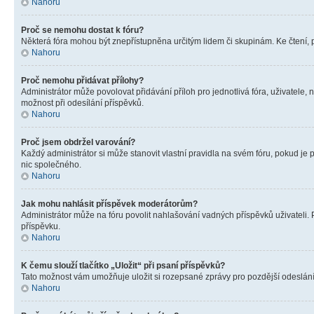
Nahoru
Proč se nemohu dostat k fóru?
Některá fóra mohou být znepřístupněna určitým lidem či skupinám. Ke čtení, pro
Nahoru
Proč nemohu přidávat přílohy?
Administrátor může povolovat přidávání příloh pro jednotlivá fóra, uživatele
možnost při odesílání příspěvků.
Nahoru
Proč jsem obdržel varování?
Každý administrátor si může stanovit vlastní pravidla na svém fóru, pokud j
nic společného.
Nahoru
Jak mohu nahlásit příspěvek moderátorům?
Administrátor může na fóru povolit nahlašování vadných příspěvků uživateli.
příspěvku.
Nahoru
K čemu slouží tlačítko „Uložit“ při psaní příspěvků?
Tato možnost vám umožňuje uložit si rozepsané zprávy pro pozdější odeslání. 
Nahoru