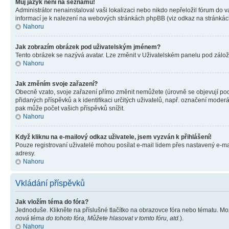
Můj jazyk není na seznamu!
Administrátor nenainstaloval vaši lokalizaci nebo nikdo nepřeložil fórum do 
informací je k nalezení na webových stránkách phpBB (viz odkaz na stránkách
Nahoru
Jak zobrazím obrázek pod uživatelským jménem?
Tento obrázek se nazývá avatar. Lze změnit v Uživatelském panelu pod záložko
Nahoru
Jak změním svoje zařazení?
Obecně vzato, svoje zařazení přímo změnit nemůžete (úrovně se objevují pod
přidaných příspěvků a k identifikaci určitých uživatelů, např. označení mode
pak může počet vašich příspěvků snížit.
Nahoru
Když kliknu na e-mailový odkaz uživatele, jsem vyzván k přihlášení!
Pouze registrovaní uživatelé mohou posílat e-mail lidem přes nastavený e-mai
adresy.
Nahoru
Vkládání příspěvků
Jak vložím téma do fóra?
Jednoduše. Klikněte na příslušné tlačítko na obrazovce fóra nebo tématu. Mo
nová téma do tohoto fóra, Můžete hlasovat v tomto fóru, atd.
).
Nahoru