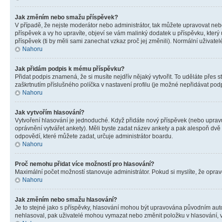
Jak změním nebo smažu příspěvek?
V případě, že nejste moderátor nebo administrátor, tak můžete upravovat neb
příspěvek a vy ho upravíte, objeví se vám malinký dodatek u příspěvku, který
příspěvek (ti by měli sami zanechat vzkaz proč jej změnili). Normální uživa
Nahoru
Jak přidám podpis k mému příspěvku?
Přidat podpis znamená, že si musíte nejdřív nějaký vytvořit. To uděláte přes 
zaškrtnutím příslušného políčka v nastavení profilu (je možné nepřidávat po
Nahoru
Jak vytvořím hlasování?
Vytvoření hlasování je jednoduché. Když přidáte nový příspěvek (nebo upravuj
oprávnění vytvářet ankety). Měli byste zadat název ankety a pak alespoň dv
odpovědí, které můžete zadat, určuje administrátor boardu.
Nahoru
Proč nemohu přidat více možností pro hlasování?
Maximální počet možností stanovuje administrátor. Pokud si myslíte, že opravd
Nahoru
Jak změním nebo smažu hlasování?
Je to stejné jako s příspěvky, hlasování mohou být upravována původním aut
nehlasoval, pak uživatelé mohou vymazat nebo změnit položku v hlasování, v 