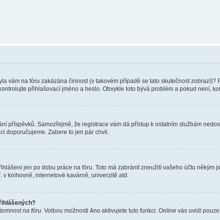
 Byla vám na fóru zakázána činnost (v takovém případě se tato skutečnost zobrazí)? 
vu zkontrolujte přihlašovací jméno a heslo. Obvykle toto bývá problém a pokud není, 
vkládání příspěvků. Samozřejmě, že registrace vám dá přístup k ostatním službám ne
aci doporučujeme. Zabere to jen pár chvil.
řihlášeni jen po dobu práce na fóru. Toto má zabránit zneužití vašeho účtu někým jiný
v knihovně, internetové kavárně, univerzitě atd.
přihlášených?
ítomnost na fóru
. Volbou možnosti
Ano
aktivujete tuto funkci. Online vás uvidí pouz