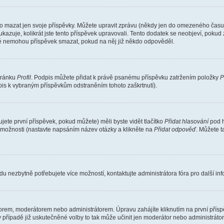
o mazat jen svoje příspěvky. Můžete upravit zprávu (někdy jen do omezeného času p
 ukazuje, kolikrát jste tento příspěvek upravovali. Tento dodatek se neobjeví, pok
telé nemohou příspěvek smazat, pokud na něj již někdo odpověděl.
stránku
Profil
. Podpis můžete přidat k právě psanému příspěvku zatržením položky
P
dpis k vybraným příspěvkům odstraněním tohoto zaškrtnutí).
ete první příspěvek, pokud můžete) měli byste vidět tlačítko
Přidat hlasování
pod h
ě možnosti (nastavte napsáním název otázky a klikněte na
Přidat odpověď
. Můžete 
u nezbytně potřebujete více možností, kontaktujte administrátora fóra pro další in
orem, moderátorem nebo administrátorem. Úpravu zahájíte kliknutím na první příspě
případě již uskutečněné volby to tak může učinit jen moderátor nebo administrátor