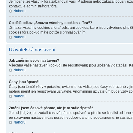
Je možné, že vlastník fóra zabanoval vaši IP adresu nebo zakázal použití uživ
kontaktuje administrátora fóra.
Nahoru
Co dělá odkaz „Smazat všechny cookies z fóra“?
„Smazat všechny cookies z fóra“ odstraní cookies, které jsou vytvořené phpBB
cookies fóra pokud máte potíže s přihlašováním.
Nahoru
Uživatelská nastavení
Jak změním svoje nastavení?
Všechna vaše nastavení (pokud jste registrováni) jsou uložena v databázi. K
Nahoru
Časy jsou špatně!
Časy jsou téměř vždy v pořádku, ovšem to, co vidíte jsou časy zobrazené v j
mohou měnit jen registrovaní uživatelé. Anonymním uživatelům bude vždy zo
Nahoru
Změnil jsem časové pásmo, ale je to stále špatně!
Jste si jisti, že jste zadali časové pásmo správně, a přesto se čas liší od 
po správném nastavení čas pořád neodpovídá tomu současnému, je čas špatn
Nahoru