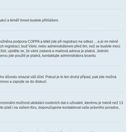
trukcí a téměř ihned budete přihlášeni.
ožněna podpora COPPA a klikli jste při registraci na odkaz
…a je mi méně
ých registrací, buď Vámi, nebo administrátorem před tím, než se budete moci
rželi, ujistěte se, že vámi zadaná e-mailová adresa je platná. Jedním
terou jste použili je platná, kontaktujte administrátora boardu.
kého důvodu smazal váš účet. Pokud je to ten druhý případ, pak jste možná
 znovu a zapojte se do diskuzí.
tencionální možnost ukládání osobních dat o uživateli, kterému je méně než 13
i toto platí i na vašem fóru, doporučujeme kontaktovat vaše právního poradce,