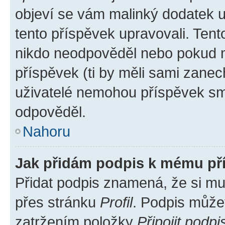
objeví se vám malinký dodatek u 
tento příspěvek upravovali. Ten
nikdo neodpověděl nebo pokud mo
příspěvek (ti by měli sami zanec
uživatelé nemohou příspěvek sma
odpověděl.
Nahoru
Jak přidám podpis k mému př
Přidat podpis znamená, že si mus
přes stránku
Profil
. Podpis může
zatržením položky
Připojit podpi