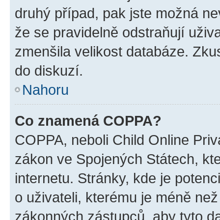
druhý případ, pak jste možná nev
že se pravidelně odstraňují uživa
zmenšila velikost databáze. Zkus
do diskuzí.
Nahoru
Co znamená COPPA?
COPPA, neboli Child Online Priva
zákon ve Spojených Státech, kte
internetu. Stránky, kde je poten
o uživateli, kterému je méně než
zákonných zástupců, aby tyto dat