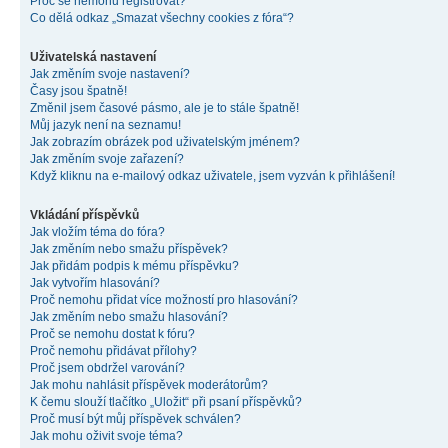
Proč se nemohu registrovat?
Co dělá odkaz „Smazat všechny cookies z fóra“?
Uživatelská nastavení
Jak změním svoje nastavení?
Časy jsou špatně!
Změnil jsem časové pásmo, ale je to stále špatně!
Můj jazyk není na seznamu!
Jak zobrazím obrázek pod uživatelským jménem?
Jak změním svoje zařazení?
Když kliknu na e-mailový odkaz uživatele, jsem vyzván k přihlášení!
Vkládání příspěvků
Jak vložím téma do fóra?
Jak změním nebo smažu příspěvek?
Jak přidám podpis k mému příspěvku?
Jak vytvořím hlasování?
Proč nemohu přidat více možností pro hlasování?
Jak změním nebo smažu hlasování?
Proč se nemohu dostat k fóru?
Proč nemohu přidávat přílohy?
Proč jsem obdržel varování?
Jak mohu nahlásit příspěvek moderátorům?
K čemu slouží tlačítko „Uložit“ při psaní příspěvků?
Proč musí být můj příspěvek schválen?
Jak mohu oživit svoje téma?