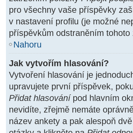
pro všechny vaše příspěvky zašk
v nastavení profilu (je možné n
příspěvkům odstraněním tohoto z
Nahoru
Jak vytvořím hlasování?
Vytvoření hlasování je jednoduc
upravujete první příspěvek, poku
Přidat hlasování
pod hlavním okn
nevidíte, zřejmě nemáte oprávněn
název ankety a pak alespoň dvě
otázky a klikněte na
Přidat odpo