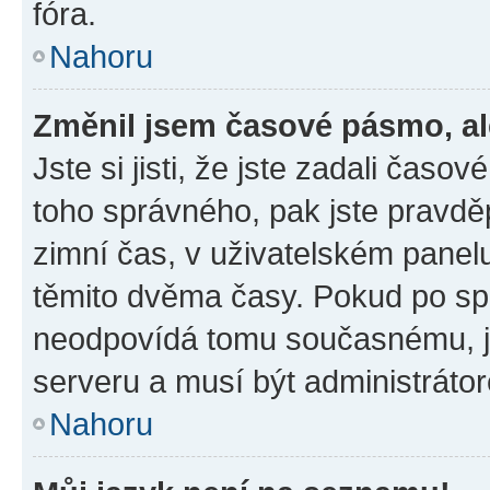
fóra.
Nahoru
Změnil jsem časové pásmo, ale
Jste si jisti, že jste zadali časo
toho správného, pak jste pravdě
zimní čas, v uživatelském pane
těmito dvěma časy. Pokud po s
neodpovídá tomu současnému, j
serveru a musí být administráto
Nahoru