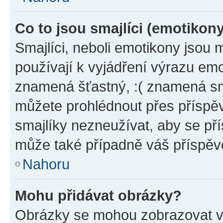
Co to jsou smajlíci (emotikon
Smajlíci, neboli emotikony jsou 
používají k vyjádření výrazu emo
znamená šťastný, :( znamená sm
můžete prohlédnout přes příspěv
smajlíky nezneužívat, aby se př
může také případně váš příspěv
Nahoru
Mohu přidávat obrázky?
Obrázky se mohou zobrazovat ve