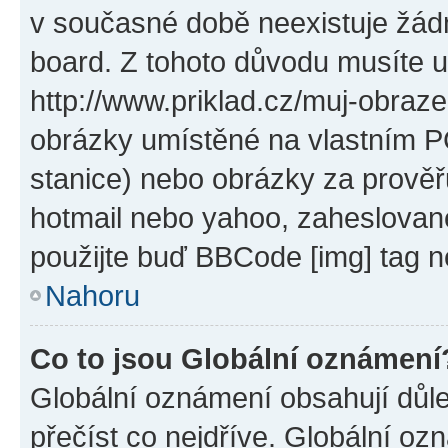
v současné době neexistuje žád
board. Z tohoto důvodu musíte u
http://www.priklad.cz/muj-obraz
obrázky umístěné na vlastním PC
stanice) nebo obrázky za prověř
hotmail nebo yahoo, zaheslovan
použijte buď BBCode [img] tag n
Nahoru
Co to jsou Globální oznámení
Globální oznámení obsahují důlež
přečíst co nejdříve. Globální o