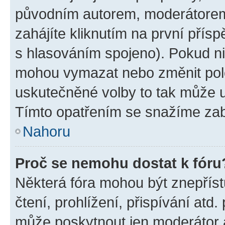
původním autorem, moderátorem
zahájíte kliknutím na první přísp
s hlasováním spojeno). Pokud ni
mohou vymazat nebo změnit polož
uskutečněné volby to tak může uč
Tímto opatřením se snažíme zabr
Nahoru
Proč se nemohu dostat k fóru
Některá fóra mohou být znepříst
čtení, prohlížení, přispívání atd.
může poskytnout jen moderátor a 