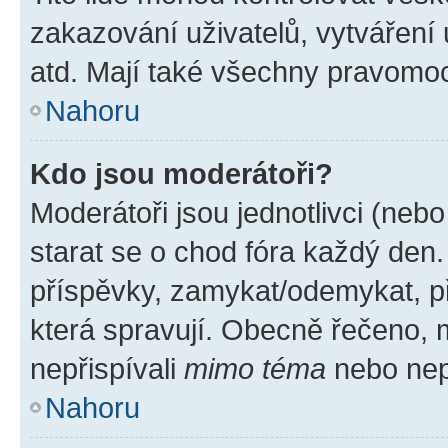
zakazování uživatelů, vytváření
atd. Mají také všechny pravomo
Nahoru
Kdo jsou moderátoři?
Moderátoři jsou jednotlivci (nebo 
starat se o chod fóra každý den
příspěvky, zamykat/odemykat, p
která spravují. Obecně řečeno, m
nepřispívali
mimo téma
nebo nepř
Nahoru