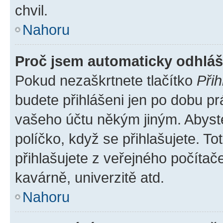
chvil.
Nahoru
Proč jsem automaticky odhlá
Pokud nezaškrtnete tlačítko
Přih
budete přihlášeni jen po dobu pr
vašeho účtu někým jiným. Abyste 
políčko, když se přihlašujete. 
přihlašujete z veřejného počítač
kavárně, univerzitě atd.
Nahoru