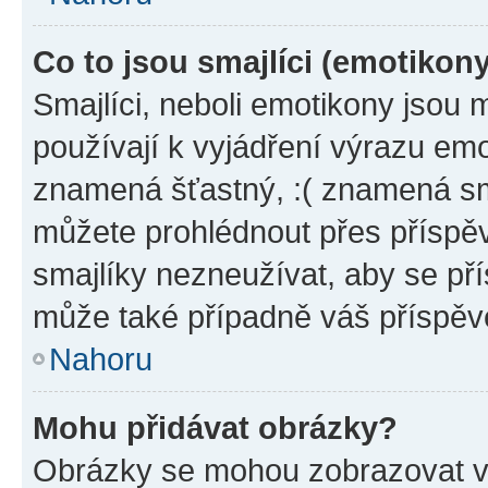
Co to jsou smajlíci (emotikon
Smajlíci, neboli emotikony jsou 
používají k vyjádření výrazu emo
znamená šťastný, :( znamená sm
můžete prohlédnout přes příspěv
smajlíky nezneužívat, aby se př
může také případně váš příspěv
Nahoru
Mohu přidávat obrázky?
Obrázky se mohou zobrazovat ve