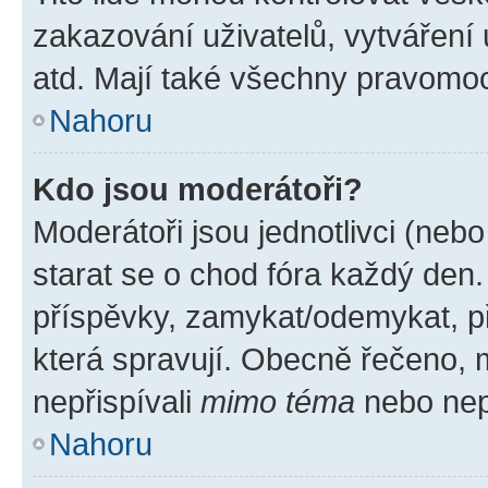
zakazování uživatelů, vytváření
atd. Mají také všechny pravomo
Nahoru
Kdo jsou moderátoři?
Moderátoři jsou jednotlivci (nebo 
starat se o chod fóra každý den
příspěvky, zamykat/odemykat, p
která spravují. Obecně řečeno, m
nepřispívali
mimo téma
nebo nepř
Nahoru