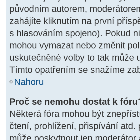
původním autorem, moderátorem
zahájíte kliknutím na první přísp
s hlasováním spojeno). Pokud ni
mohou vymazat nebo změnit polož
uskutečněné volby to tak může uč
Tímto opatřením se snažíme zabr
Nahoru
Proč se nemohu dostat k fóru
Některá fóra mohou být znepříst
čtení, prohlížení, přispívání atd.
může poskytnout jen moderátor a 