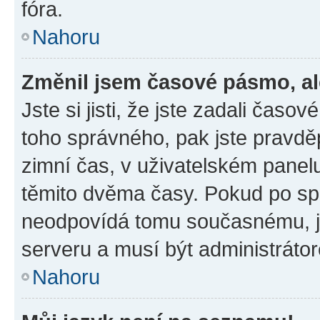
fóra.
Nahoru
Změnil jsem časové pásmo, ale
Jste si jisti, že jste zadali časo
toho správného, pak jste pravdě
zimní čas, v uživatelském pane
těmito dvěma časy. Pokud po s
neodpovídá tomu současnému, j
serveru a musí být administráto
Nahoru