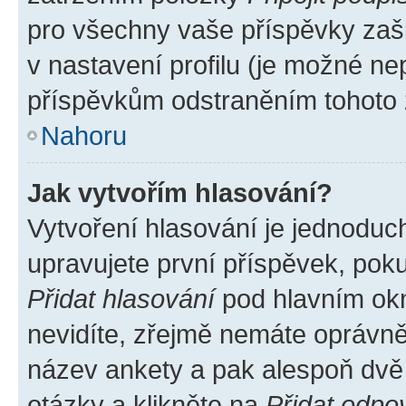
pro všechny vaše příspěvky zašk
v nastavení profilu (je možné n
příspěvkům odstraněním tohoto z
Nahoru
Jak vytvořím hlasování?
Vytvoření hlasování je jednoduc
upravujete první příspěvek, poku
Přidat hlasování
pod hlavním okn
nevidíte, zřejmě nemáte oprávněn
název ankety a pak alespoň dvě
otázky a klikněte na
Přidat odpo