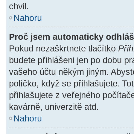
chvil.
Nahoru
Proč jsem automaticky odhlá
Pokud nezaškrtnete tlačítko
Přih
budete přihlášeni jen po dobu pr
vašeho účtu někým jiným. Abyste 
políčko, když se přihlašujete. 
přihlašujete z veřejného počítač
kavárně, univerzitě atd.
Nahoru