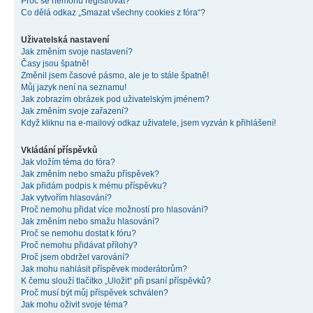
Proč se nemohu registrovat?
Co dělá odkaz „Smazat všechny cookies z fóra“?
Uživatelská nastavení
Jak změním svoje nastavení?
Časy jsou špatně!
Změnil jsem časové pásmo, ale je to stále špatně!
Můj jazyk není na seznamu!
Jak zobrazím obrázek pod uživatelským jménem?
Jak změním svoje zařazení?
Když kliknu na e-mailový odkaz uživatele, jsem vyzván k přihlášení!
Vkládání příspěvků
Jak vložím téma do fóra?
Jak změním nebo smažu příspěvek?
Jak přidám podpis k mému příspěvku?
Jak vytvořím hlasování?
Proč nemohu přidat více možností pro hlasování?
Jak změním nebo smažu hlasování?
Proč se nemohu dostat k fóru?
Proč nemohu přidávat přílohy?
Proč jsem obdržel varování?
Jak mohu nahlásit příspěvek moderátorům?
K čemu slouží tlačítko „Uložit“ při psaní příspěvků?
Proč musí být můj příspěvek schválen?
Jak mohu oživit svoje téma?