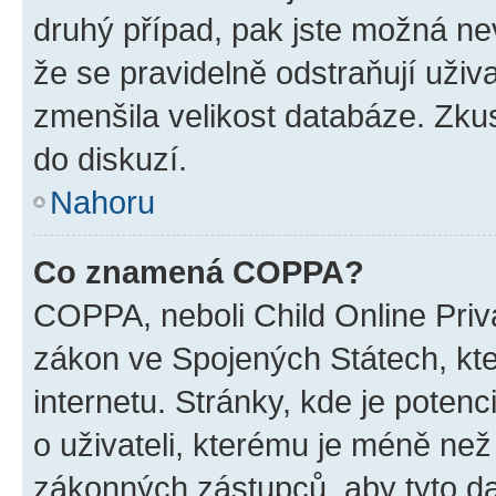
druhý případ, pak jste možná nev
že se pravidelně odstraňují uživa
zmenšila velikost databáze. Zkus
do diskuzí.
Nahoru
Co znamená COPPA?
COPPA, neboli Child Online Priva
zákon ve Spojených Státech, kte
internetu. Stránky, kde je poten
o uživateli, kterému je méně než
zákonných zástupců, aby tyto dat