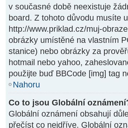
v současné době neexistuje žád
board. Z tohoto důvodu musíte u
http://www.priklad.cz/muj-obraz
obrázky umístěné na vlastním PC
stanice) nebo obrázky za prověř
hotmail nebo yahoo, zaheslovan
použijte buď BBCode [img] tag n
Nahoru
Co to jsou Globální oznámení
Globální oznámení obsahují důlež
přečíst co nejdříve. Globální o