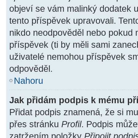
objeví se vám malinký dodatek u 
tento příspěvek upravovali. Ten
nikdo neodpověděl nebo pokud mo
příspěvek (ti by měli sami zanec
uživatelé nemohou příspěvek sma
odpověděl.
Nahoru
Jak přidám podpis k mému př
Přidat podpis znamená, že si mus
přes stránku
Profil
. Podpis může
zatržením položky
Připojit podpi