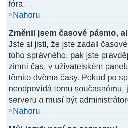
fóra.
Nahoru
Změnil jsem časové pásmo, ale
Jste si jisti, že jste zadali časo
toho správného, pak jste pravdě
zimní čas, v uživatelském pane
těmito dvěma časy. Pokud po s
neodpovídá tomu současnému, j
serveru a musí být administráto
Nahoru