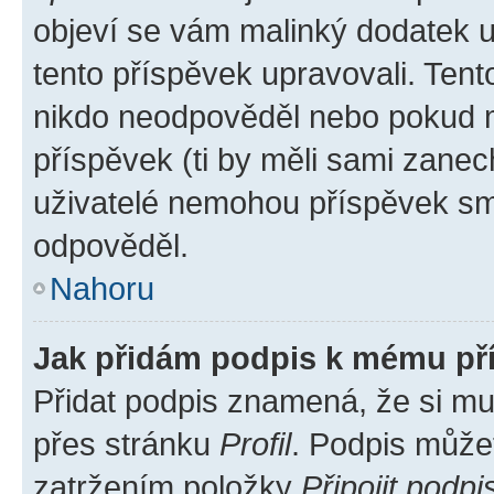
objeví se vám malinký dodatek u 
tento příspěvek upravovali. Ten
nikdo neodpověděl nebo pokud mo
příspěvek (ti by měli sami zanec
uživatelé nemohou příspěvek sma
odpověděl.
Nahoru
Jak přidám podpis k mému př
Přidat podpis znamená, že si mus
přes stránku
Profil
. Podpis může
zatržením položky
Připojit podpi