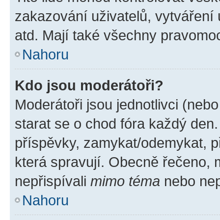
zakazování uživatelů, vytváření
atd. Mají také všechny pravomo
Nahoru
Kdo jsou moderátoři?
Moderátoři jsou jednotlivci (nebo 
starat se o chod fóra každý den
příspěvky, zamykat/odemykat, p
která spravují. Obecně řečeno, m
nepřispívali
mimo téma
nebo nepř
Nahoru