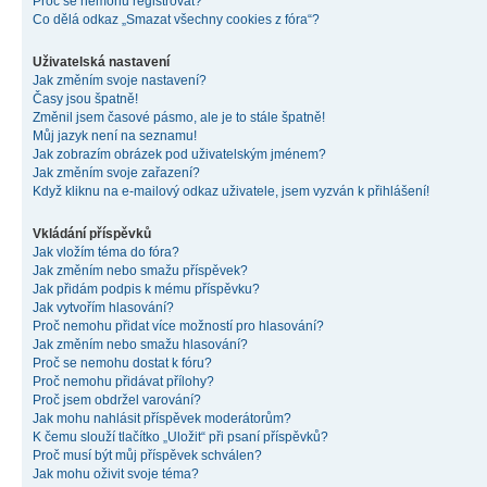
Proč se nemohu registrovat?
Co dělá odkaz „Smazat všechny cookies z fóra“?
Uživatelská nastavení
Jak změním svoje nastavení?
Časy jsou špatně!
Změnil jsem časové pásmo, ale je to stále špatně!
Můj jazyk není na seznamu!
Jak zobrazím obrázek pod uživatelským jménem?
Jak změním svoje zařazení?
Když kliknu na e-mailový odkaz uživatele, jsem vyzván k přihlášení!
Vkládání příspěvků
Jak vložím téma do fóra?
Jak změním nebo smažu příspěvek?
Jak přidám podpis k mému příspěvku?
Jak vytvořím hlasování?
Proč nemohu přidat více možností pro hlasování?
Jak změním nebo smažu hlasování?
Proč se nemohu dostat k fóru?
Proč nemohu přidávat přílohy?
Proč jsem obdržel varování?
Jak mohu nahlásit příspěvek moderátorům?
K čemu slouží tlačítko „Uložit“ při psaní příspěvků?
Proč musí být můj příspěvek schválen?
Jak mohu oživit svoje téma?