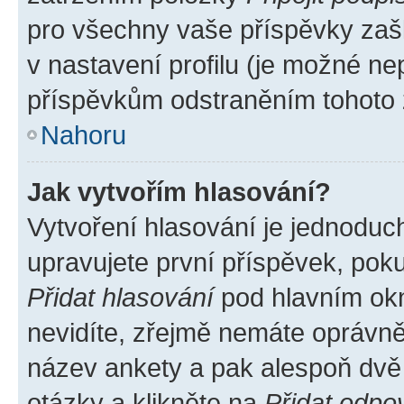
pro všechny vaše příspěvky zašk
v nastavení profilu (je možné n
příspěvkům odstraněním tohoto z
Nahoru
Jak vytvořím hlasování?
Vytvoření hlasování je jednoduc
upravujete první příspěvek, poku
Přidat hlasování
pod hlavním okn
nevidíte, zřejmě nemáte oprávněn
název ankety a pak alespoň dvě
otázky a klikněte na
Přidat odpo