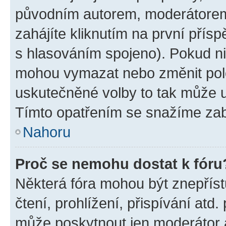
původním autorem, moderátorem
zahájíte kliknutím na první přísp
s hlasováním spojeno). Pokud ni
mohou vymazat nebo změnit polož
uskutečněné volby to tak může uč
Tímto opatřením se snažíme zabr
Nahoru
Proč se nemohu dostat k fóru
Některá fóra mohou být znepříst
čtení, prohlížení, přispívání atd.
může poskytnout jen moderátor a 