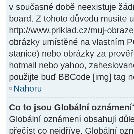
v současné době neexistuje žád
board. Z tohoto důvodu musíte u
http://www.priklad.cz/muj-obraz
obrázky umístěné na vlastním PC
stanice) nebo obrázky za prověř
hotmail nebo yahoo, zaheslovan
použijte buď BBCode [img] tag n
Nahoru
Co to jsou Globální oznámení
Globální oznámení obsahují důlež
přečíst co nejdříve. Globální o