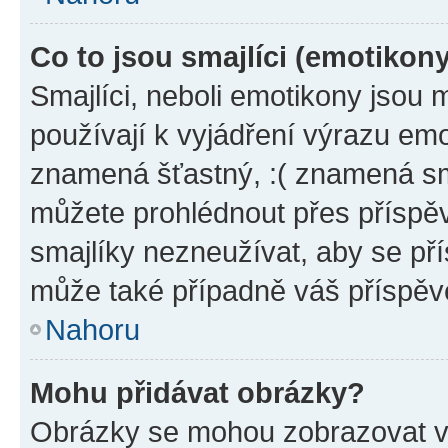
Co to jsou smajlíci (emotikon
Smajlíci, neboli emotikony jsou 
používají k vyjádření výrazu emo
znamená šťastný, :( znamená sm
můžete prohlédnout přes příspěv
smajlíky nezneužívat, aby se př
může také případně váš příspěv
Nahoru
Mohu přidávat obrázky?
Obrázky se mohou zobrazovat ve