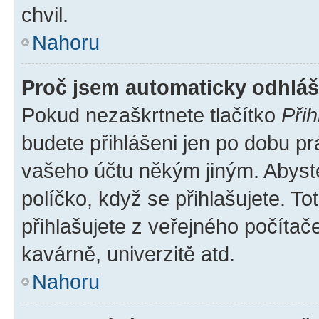
chvil.
Nahoru
Proč jsem automaticky odhlá
Pokud nezaškrtnete tlačítko
Přih
budete přihlášeni jen po dobu pr
vašeho účtu někým jiným. Abyste 
políčko, když se přihlašujete. 
přihlašujete z veřejného počítač
kavárně, univerzitě atd.
Nahoru