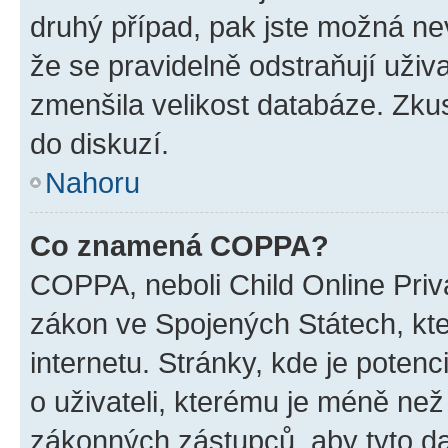
druhý případ, pak jste možná nev
že se pravidelně odstraňují uživa
zmenšila velikost databáze. Zkus
do diskuzí.
Nahoru
Co znamená COPPA?
COPPA, neboli Child Online Priva
zákon ve Spojených Státech, kte
internetu. Stránky, kde je poten
o uživateli, kterému je méně než
zákonných zástupců, aby tyto dat