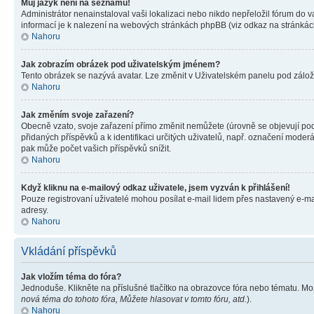
Můj jazyk není na seznamu!
Administrátor nenainstaloval vaši lokalizaci nebo nikdo nepřeložil fórum do 
informací je k nalezení na webových stránkách phpBB (viz odkaz na stránkách
Nahoru
Jak zobrazím obrázek pod uživatelským jménem?
Tento obrázek se nazývá avatar. Lze změnit v Uživatelském panelu pod záložko
Nahoru
Jak změním svoje zařazení?
Obecně vzato, svoje zařazení přímo změnit nemůžete (úrovně se objevují pod
přidaných příspěvků a k identifikaci určitých uživatelů, např. označení mode
pak může počet vašich příspěvků snížit.
Nahoru
Když kliknu na e-mailový odkaz uživatele, jsem vyzván k přihlášení!
Pouze registrovaní uživatelé mohou posílat e-mail lidem přes nastavený e-mai
adresy.
Nahoru
Vkládání příspěvků
Jak vložím téma do fóra?
Jednoduše. Klikněte na příslušné tlačítko na obrazovce fóra nebo tématu. Mo
nová téma do tohoto fóra, Můžete hlasovat v tomto fóru, atd.
).
Nahoru