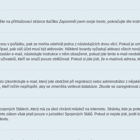
e na přihlašovací stránce tlačítko
Zapomněl jsem svoje heslo
, pokračujte dle ins
jsou v pořádku, pak se mohla odehrát jedna z následujících dvou věcí. Pokud je um
řípad, pak váš účet musí být aktivován. Některé boardy vyžadují aktivaci všech nov
yl zaslán e-mail, následujte instrukce v něm obsažené, pokud jste tento e-mail neobd
uživatelů, kteří se snaží pouze obtěžovat. Pokud si jste jisti, že e-mailová adresa, k
(zkontrolujte e-mail, který jste obdrželi při registraci) nebo administrátor z něja
, kteří ničím nepřispěli, aby se zmenšila velikost databáze. Zkuste se zaregistrovat
ojených Státech, který má za úkol chránit mládež na internetu. Stránky, kde je po
nto zákon však platí pouze v jurisdikci Spojených Států. Pokud si nejste jisti, jestl
extu.