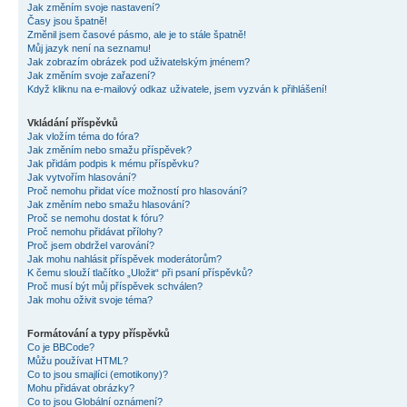
Jak změním svoje nastavení?
Časy jsou špatně!
Změnil jsem časové pásmo, ale je to stále špatně!
Můj jazyk není na seznamu!
Jak zobrazím obrázek pod uživatelským jménem?
Jak změním svoje zařazení?
Když kliknu na e-mailový odkaz uživatele, jsem vyzván k přihlášení!
Vkládání příspěvků
Jak vložím téma do fóra?
Jak změním nebo smažu příspěvek?
Jak přidám podpis k mému příspěvku?
Jak vytvořím hlasování?
Proč nemohu přidat více možností pro hlasování?
Jak změním nebo smažu hlasování?
Proč se nemohu dostat k fóru?
Proč nemohu přidávat přílohy?
Proč jsem obdržel varování?
Jak mohu nahlásit příspěvek moderátorům?
K čemu slouží tlačítko „Uložit“ při psaní příspěvků?
Proč musí být můj příspěvek schválen?
Jak mohu oživit svoje téma?
Formátování a typy příspěvků
Co je BBCode?
Můžu používat HTML?
Co to jsou smajlíci (emotikony)?
Mohu přidávat obrázky?
Co to jsou Globální oznámení?