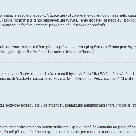
o mazat jen svoje příspěvky. Můžete upravit zprávu (někdy jen do omezeného času p
 ukazuje, kolikrát jste tento příspěvek upravovali. Tento dodatek se neobjeví, pok
telé nemohou příspěvek smazat, pokud na něj již někdo odpověděl.
stránku
Profil
. Podpis můžete přidat k právě psanému příspěvku zatržením položky
P
dpis k vybraným příspěvkům odstraněním tohoto zaškrtnutí).
ete první příspěvek, pokud můžete) měli byste vidět tlačítko
Přidat hlasování
pod h
ě možnosti (nastavte napsáním název otázky a klikněte na
Přidat odpověď
. Můžete 
u nezbytně potřebujete více možností, kontaktujte administrátora fóra pro další in
orem, moderátorem nebo administrátorem. Úpravu zahájíte kliknutím na první příspě
případě již uskutečněné volby to tak může učinit jen moderátor nebo administrátor