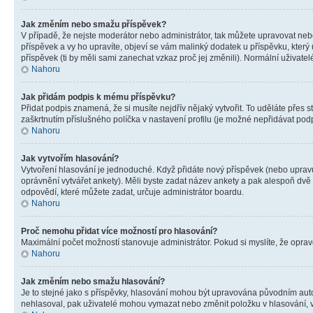
Jak změním nebo smažu příspěvek?
V případě, že nejste moderátor nebo administrátor, tak můžete upravovat neb
příspěvek a vy ho upravíte, objeví se vám malinký dodatek u příspěvku, který
příspěvek (ti by měli sami zanechat vzkaz proč jej změnili). Normální uživa
Nahoru
Jak přidám podpis k mému příspěvku?
Přidat podpis znamená, že si musíte nejdřív nějaký vytvořit. To uděláte přes 
zaškrtnutím příslušného políčka v nastavení profilu (je možné nepřidávat po
Nahoru
Jak vytvořím hlasování?
Vytvoření hlasování je jednoduché. Když přidáte nový příspěvek (nebo upravuj
oprávnění vytvářet ankety). Měli byste zadat název ankety a pak alespoň dv
odpovědí, které můžete zadat, určuje administrátor boardu.
Nahoru
Proč nemohu přidat více možností pro hlasování?
Maximální počet možností stanovuje administrátor. Pokud si myslíte, že opravd
Nahoru
Jak změním nebo smažu hlasování?
Je to stejné jako s příspěvky, hlasování mohou být upravována původním aut
nehlasoval, pak uživatelé mohou vymazat nebo změnit položku v hlasování, v 