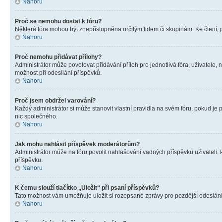
Nahoru
Proč se nemohu dostat k fóru?
Některá fóra mohou být znepřístupněna určitým lidem či skupinám. Ke čtení, pro
Nahoru
Proč nemohu přidávat přílohy?
Administrátor může povolovat přidávání příloh pro jednotlivá fóra, uživatele
možnost při odesílání příspěvků.
Nahoru
Proč jsem obdržel varování?
Každý administrátor si může stanovit vlastní pravidla na svém fóru, pokud j
nic společného.
Nahoru
Jak mohu nahlásit příspěvek moderátorům?
Administrátor může na fóru povolit nahlašování vadných příspěvků uživateli.
příspěvku.
Nahoru
K čemu slouží tlačítko „Uložit“ při psaní příspěvků?
Tato možnost vám umožňuje uložit si rozepsané zprávy pro pozdější odeslání. 
Nahoru