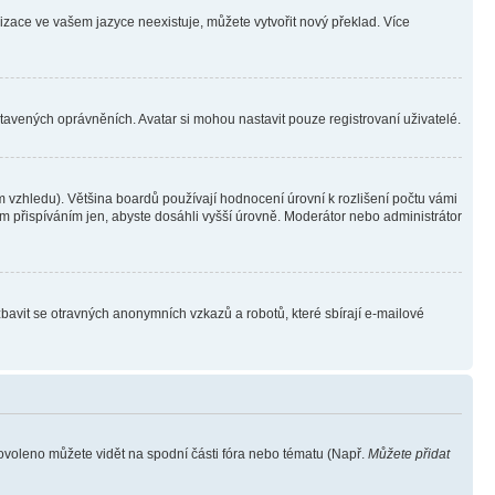
lizace ve vašem jazyce neexistuje, můžete vytvořit nový překlad. Více
stavených oprávněních. Avatar si mohou nastavit pouze registrovaní uživatelé.
 vzhledu). Většina boardů používají hodnocení úrovní k rozlišení počtu vámi
ým přispíváním jen, abyste dosáhli vyšší úrovně. Moderátor nebo administrátor
zbavit se otravných anonymních vzkazů a robotů, které sbírají e-mailové
povoleno můžete vidět na spodní části fóra nebo tématu (Např.
Můžete přidat