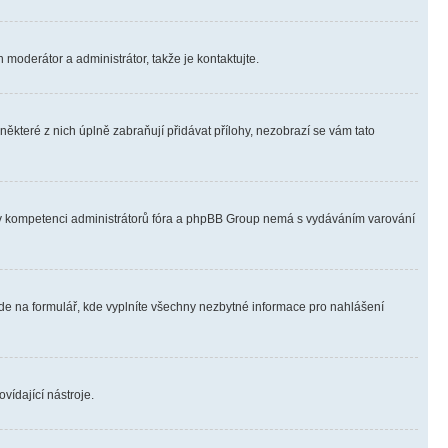
 moderátor a administrátor, takže je kontaktujte.
ěkteré z nich úplně zabraňují přidávat přílohy, nezobrazí se vám tato
ně v kompetenci administrátorů fóra a phpBB Group nemá s vydáváním varování
ede na formulář, kde vyplníte všechny nezbytné informace pro nahlášení
vídající nástroje.