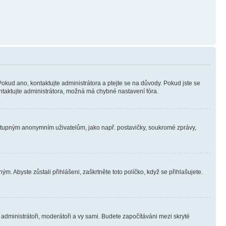
Pokud ano, kontaktujte administrátora a ptejte se na důvody. Pokud jste se
kontaktujte administrátora, možná má chybné nastavení fóra.
dostupným anonymním uživatelům, jako např. postavičky, soukromé zprávy,
m. Abyste zůstali přihlášeni, zaškrtněte toto políčko, když se přihlašujete.
e administrátoři, moderátoři a vy sami. Budete započítáváni mezi skryté