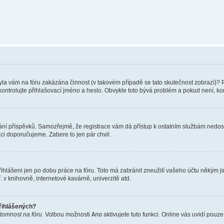
 Byla vám na fóru zakázána činnost (v takovém případě se tato skutečnost zobrazí)? 
vu zkontrolujte přihlašovací jméno a heslo. Obvykle toto bývá problém a pokud není, 
vkládání příspěvků. Samozřejmě, že registrace vám dá přístup k ostatním službám ne
aci doporučujeme. Zabere to jen pár chvil.
řihlášeni jen po dobu práce na fóru. Toto má zabránit zneužití vašeho účtu někým jiný
v knihovně, internetové kavárně, univerzitě atd.
přihlášených?
ítomnost na fóru
. Volbou možnosti
Ano
aktivujete tuto funkci. Online vás uvidí pouz