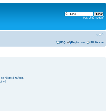
Pokročilé hledání
FAQ
Registrovat
Přihlásit se
 do některé zařadit?
piny?