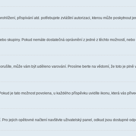
hlížení, přispívání atd. potřebujete zvláštní autorizaci, kterou může poskytnout jen
, nebo skupiny. Pokud nemáte dostatečná oprávnění z jedné z těchto možností, nebo n
e porušíte, může vám být uděleno varování. Prosíme berte na vědomí, že toto je pl
 Pokud je tato možnost povolena, u každého příspěvku uvidíte ikonu, která vás přiv
Pro jejich opětovné načtení navštivte uživatelský panel, odkud jsou dostupné odpo