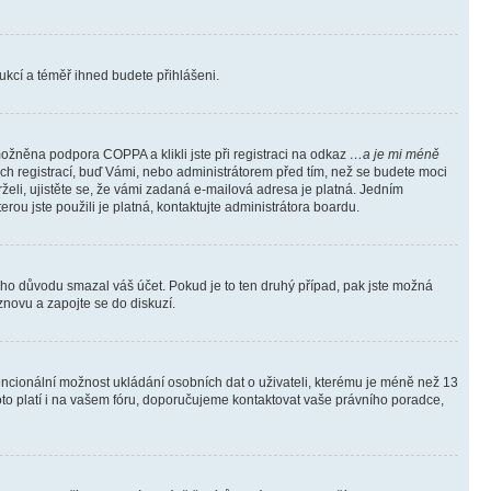
trukcí a téměř ihned budete přihlášeni.
ožněna podpora COPPA a klikli jste při registraci na odkaz
…a je mi méně
ých registrací, buď Vámi, nebo administrátorem před tím, než se budete moci
rželi, ujistěte se, že vámi zadaná e-mailová adresa je platná. Jedním
terou jste použili je platná, kontaktujte administrátora boardu.
kého důvodu smazal váš účet. Pokud je to ten druhý případ, pak jste možná
 znovu a zapojte se do diskuzí.
tencionální možnost ukládání osobních dat o uživateli, kterému je méně než 13
i toto platí i na vašem fóru, doporučujeme kontaktovat vaše právního poradce,