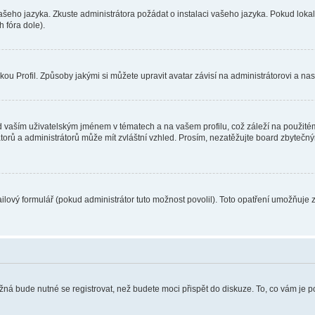
vašeho jazyka. Zkuste administrátora požádat o instalaci vašeho jazyka. Pokud loka
 fóra dole).
u Profil. Způsoby jakými si můžete upravit avatar závisí na administrátorovi a na
 vaším uživatelským jménem v tématech a na vašem profilu, což záleží na použitém
rátorů a administrátorů může mít zvláštní vzhled. Prosím, nezatěžujte board zbytečn
lový formulář (pokud administrátor tuto možnost povolil). Toto opatření umožňuje 
žná bude nutné se registrovat, než budete moci přispět do diskuze. To, co vám je 