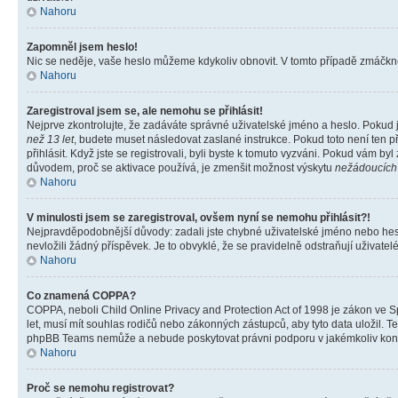
Nahoru
Zapomněl jsem heslo!
Nic se neděje, vaše heslo můžeme kdykoliv obnovit. V tomto případě zmáčknět
Nahoru
Zaregistroval jsem se, ale nemohu se přihlásit!
Nejprve zkontrolujte, že zadáváte správné uživatelské jméno a heslo. Pokud 
než 13 let
, budete muset následovat zaslané instrukce. Pokud toto není ten p
přihlásit. Když jste se registrovali, byli byste k tomuto vyzváni. Pokud vám b
důvodem, proč se aktivace používá, je zmenšit možnost výskytu
nežádoucích
Nahoru
V minulosti jsem se zaregistroval, ovšem nyní se nemohu přihlásit?!
Nejpravděpodobnější důvody: zadali jste chybné uživatelské jméno nebo heslo 
nevložili žádný příspěvek. Je to obvyklé, že se pravidelně odstraňují uživatelé
Nahoru
Co znamená COPPA?
COPPA, neboli Child Online Privacy and Protection Act of 1998 je zákon ve Sp
let, musí mít souhlas rodičů nebo zákonných zástupců, aby tyto data uložil. Te
phpBB Teams nemůže a nebude poskytovat právni podporu v jakémkoliv kont
Nahoru
Proč se nemohu registrovat?