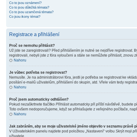
Co to jsou oznámení?
Co to jsou důležitá témata?
Co to jsou uzamčená témata?
Co jsou ikony témat?
Registrace a přihlášení
Proč se nemohu přihlásit?
Už jste se zaregistrovali? Před přihlášením je nutné se nejdříve registrovat.
registrovali, nebyli jste z fóra vyloučeni a stále se nemůžete přihlásit, zno
Nahoru
Je vůbec potřeba se registrovat?
Nemusíte. Je na administrátorovi fóra, jestli je potřeba se registrovat ke 
posílání e-mailů uživatelům, přihlášení do skupin, atd. Vřele vám tedy registr
Nahoru
Proč jsem automaticky odhlášen?
Pokud nezaškrtnete tlačítko
Přihlásit automaticky při příští návštěvě
, budete p
Toto ovšem nedoporučujeme, když se přihlašujete z veřejného počítače, např. 
Nahoru
Jak zabráním, aby se moje uživatelské jméno objevilo v seznamu právě 
V Uživatelském panelu najdete pod položkou „Nastavení“ volbu
Skrýt moji př
uživatele.