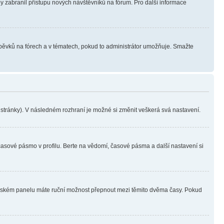
aby zabranil přístupu nových návštěvníků na fórum. Pro další informace
íspěvků na fórech a v tématech, pokud to administrátor umožňuje. Smažte
i stránky). V následném rozhraní je možné si změnit veškerá svá nastavení.
časové pásmo v profilu. Berte na vědomí, časové pásma a další nastavení si
ivatelském panelu máte ruční možnost přepnout mezi těmito dvěma časy. Pokud