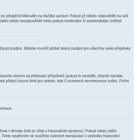
o přispění) kliknutím na tlačítko
upravit
. Pokud již někdo odpověděl na váš
ud zatím nikdo neodpověděl nebo pokud moderátor či administrátor změnili
řipojit podpis
. Můžete rovněž přidat stejný podpis pro všechny vaše příspěvky
lavním oknem na přidávání příspěvků (pokud to nevidíte, zřejmě nemáte
také přidat časový limit pro anketu, kde 0 znamená neomezenou volbu. Počet
formace.
vek v tématu (toto je vždy s hlasováním spojeno). Pokud nikdo zatím
. Tímto opatřením se snažíme zabránit manipulaci s výsledky hlasování.