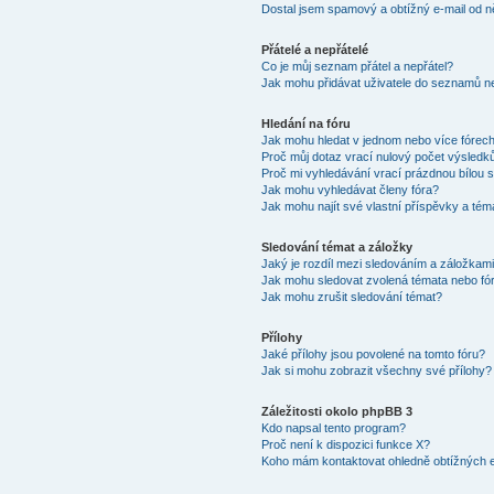
Dostal jsem spamový a obtížný e-mail od n
Přátelé a nepřátelé
Co je můj seznam přátel a nepřátel?
Jak mohu přidávat uživatele do seznamů ne
Hledání na fóru
Jak mohu hledat v jednom nebo více fórec
Proč můj dotaz vrací nulový počet výsledk
Proč mi vyhledávání vrací prázdnou bílou s
Jak mohu vyhledávat členy fóra?
Jak mohu najít své vlastní příspěvky a tém
Sledování témat a záložky
Jaký je rozdíl mezi sledováním a záložkam
Jak mohu sledovat zvolená témata nebo fó
Jak mohu zrušit sledování témat?
Přílohy
Jaké přílohy jsou povolené na tomto fóru?
Jak si mohu zobrazit všechny své přílohy?
Záležitosti okolo phpBB 3
Kdo napsal tento program?
Proč není k dispozici funkce X?
Koho mám kontaktovat ohledně obtížných e-