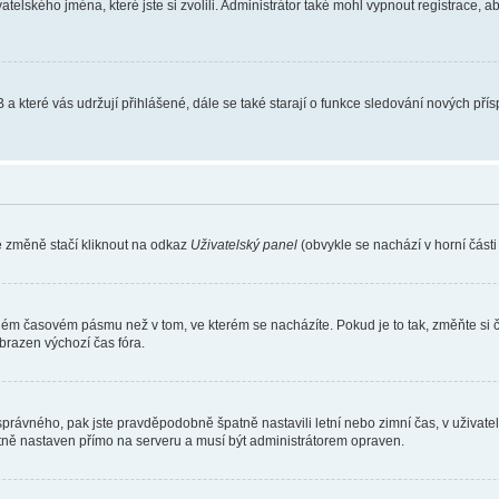
atelského jména, které jste si zvolili. Administrátor také mohl vypnout registrace, 
 a které vás udržují přihlášené, dále se také starají o funkce sledování nových př
e změně stačí kliknout na odkaz
Uživatelský panel
(obvykle se nachází v horní část
iném časovém pásmu než v tom, ve kterém se nacházíte. Pokud je to tak, změňte si 
brazen výchozí čas fóra.
toho správného, pak jste pravděpodobně špatně nastavili letní nebo zimní čas, v už
ě nastaven přímo na serveru a musí být administrátorem opraven.