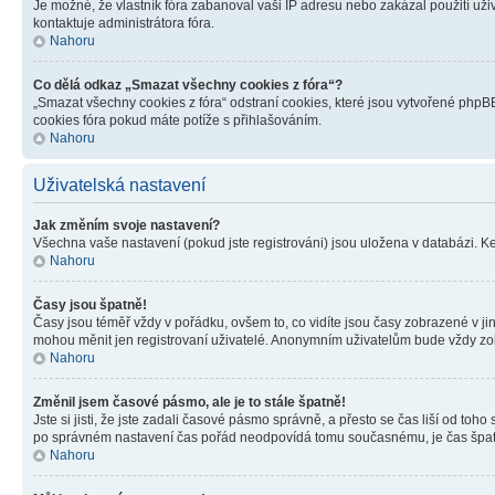
Je možné, že vlastník fóra zabanoval vaši IP adresu nebo zakázal použití uživ
kontaktuje administrátora fóra.
Nahoru
Co dělá odkaz „Smazat všechny cookies z fóra“?
„Smazat všechny cookies z fóra“ odstraní cookies, které jsou vytvořené phpBB
cookies fóra pokud máte potíže s přihlašováním.
Nahoru
Uživatelská nastavení
Jak změním svoje nastavení?
Všechna vaše nastavení (pokud jste registrováni) jsou uložena v databázi. K
Nahoru
Časy jsou špatně!
Časy jsou téměř vždy v pořádku, ovšem to, co vidíte jsou časy zobrazené v j
mohou měnit jen registrovaní uživatelé. Anonymním uživatelům bude vždy zo
Nahoru
Změnil jsem časové pásmo, ale je to stále špatně!
Jste si jisti, že jste zadali časové pásmo správně, a přesto se čas liší od 
po správném nastavení čas pořád neodpovídá tomu současnému, je čas špatn
Nahoru