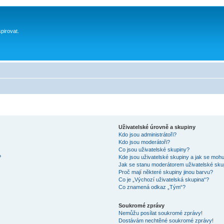
spirovat.
Uživatelské úrovně a skupiny
Kdo jsou administrátoři?
Kdo jsou moderátoři?
Co jsou uživatelské skupiny?
?
Kde jsou uživatelské skupiny a jak se mohu
Jak se stanu moderátorem uživatelské sku
Proč mají některé skupiny jinou barvu?
Co je „Výchozí uživatelská skupina“?
Co znamená odkaz „Tým“?
Soukromé zprávy
Nemůžu posílat soukromé zprávy!
Dostávám nechtěné soukromé zprávy!