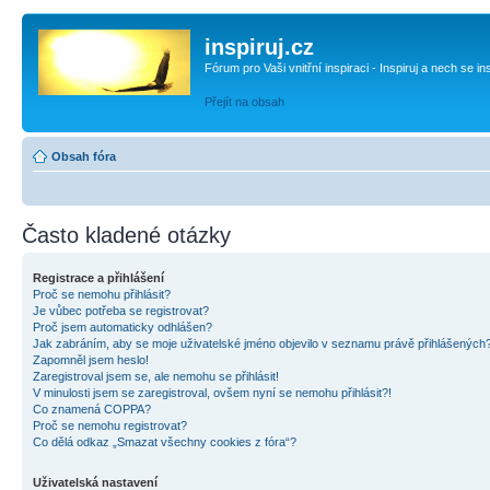
inspiruj.cz
Fórum pro Vaši vnitřní inspiraci - Inspiruj a nech se in
Přejít na obsah
Obsah fóra
Často kladené otázky
Registrace a přihlášení
Proč se nemohu přihlásit?
Je vůbec potřeba se registrovat?
Proč jsem automaticky odhlášen?
Jak zabráním, aby se moje uživatelské jméno objevilo v seznamu právě přihlášených
Zapomněl jsem heslo!
Zaregistroval jsem se, ale nemohu se přihlásit!
V minulosti jsem se zaregistroval, ovšem nyní se nemohu přihlásit?!
Co znamená COPPA?
Proč se nemohu registrovat?
Co dělá odkaz „Smazat všechny cookies z fóra“?
Uživatelská nastavení