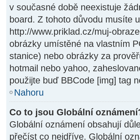
v současné době neexistuje žád
board. Z tohoto důvodu musíte u
http://www.priklad.cz/muj-obraz
obrázky umístěné na vlastním PC
stanice) nebo obrázky za prověř
hotmail nebo yahoo, zaheslovan
použijte buď BBCode [img] tag n
Nahoru
Co to jsou Globální oznámení
Globální oznámení obsahují důlež
přečíst co nejdříve. Globální o