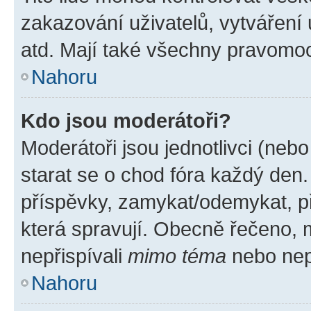
zakazování uživatelů, vytváření
atd. Mají také všechny pravomo
Nahoru
Kdo jsou moderátoři?
Moderátoři jsou jednotlivci (nebo 
starat se o chod fóra každý den
příspěvky, zamykat/odemykat, p
která spravují. Obecně řečeno, m
nepřispívali
mimo téma
nebo nepř
Nahoru