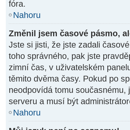
fóra.
Nahoru
Změnil jsem časové pásmo, ale
Jste si jisti, že jste zadali časo
toho správného, pak jste pravdě
zimní čas, v uživatelském pane
těmito dvěma časy. Pokud po s
neodpovídá tomu současnému, j
serveru a musí být administráto
Nahoru