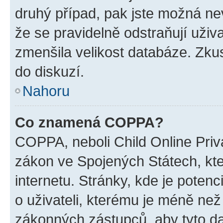
druhý případ, pak jste možná nev
že se pravidelně odstraňují uživa
zmenšila velikost databáze. Zkus
do diskuzí.
Nahoru
Co znamená COPPA?
COPPA, neboli Child Online Priva
zákon ve Spojených Státech, kte
internetu. Stránky, kde je poten
o uživateli, kterému je méně než
zákonných zástupců, aby tyto dat