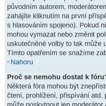
původním autorem, moderátorem
zahájíte kliknutím na první přísp
s hlasováním spojeno). Pokud ni
mohou vymazat nebo změnit polož
uskutečněné volby to tak může uč
Tímto opatřením se snažíme zabr
Nahoru
Proč se nemohu dostat k fóru
Některá fóra mohou být znepříst
čtení, prohlížení, přispívání atd.
může poskytnout jen moderátor a 