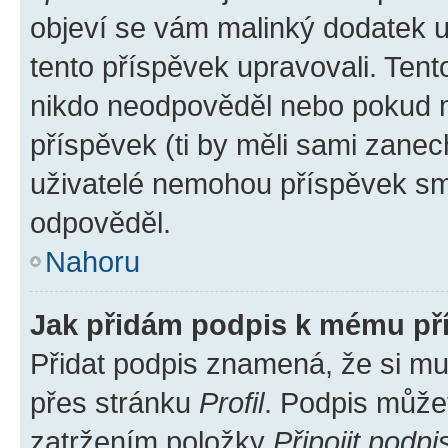
objeví se vám malinký dodatek u 
tento příspěvek upravovali. Ten
nikdo neodpověděl nebo pokud mo
příspěvek (ti by měli sami zanec
uživatelé nemohou příspěvek sma
odpověděl.
Nahoru
Jak přidám podpis k mému př
Přidat podpis znamená, že si mus
přes stránku
Profil
. Podpis může
zatržením položky
Připojit podpi