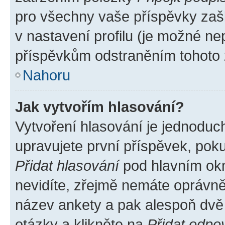
pro všechny vaše příspěvky zašk
v nastavení profilu (je možné n
příspěvkům odstraněním tohoto z
Nahoru
Jak vytvořím hlasování?
Vytvoření hlasování je jednoduc
upravujete první příspěvek, poku
Přidat hlasování
pod hlavním okn
nevidíte, zřejmě nemáte oprávněn
název ankety a pak alespoň dvě
otázky a klikněte na
Přidat odpo