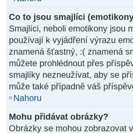
Co to jsou smajlíci (emotikon
Smajlíci, neboli emotikony jsou 
používají k vyjádření výrazu emo
znamená šťastný, :( znamená sm
můžete prohlédnout přes příspěv
smajlíky nezneužívat, aby se př
může také případně váš příspěv
Nahoru
Mohu přidávat obrázky?
Obrázky se mohou zobrazovat ve