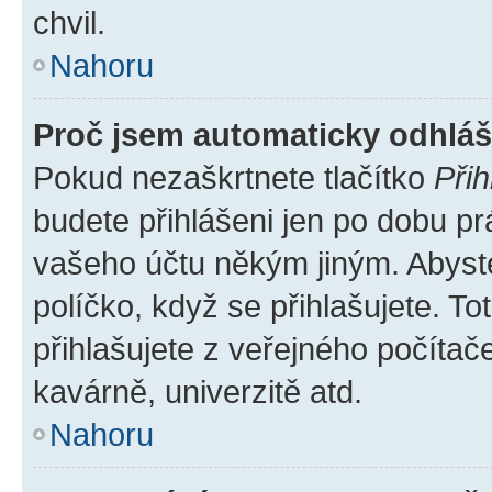
chvil.
Nahoru
Proč jsem automaticky odhlá
Pokud nezaškrtnete tlačítko
Přih
budete přihlášeni jen po dobu pr
vašeho účtu někým jiným. Abyste 
políčko, když se přihlašujete. 
přihlašujete z veřejného počítač
kavárně, univerzitě atd.
Nahoru