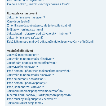
Proč se nemohu registrovat?
Co dělá odkaz „Smazat všechny cookies z fóra“?
Uživatelská nastavení
Jak změním svoje nastavení?
Časy jsou špatně!
Změnil jsem časové pásmo, ale je to stále špatně!
Můj jazyk není na seznamu!
Jak zobrazím obrázek pod uživatelským jménem?
Jak změním svoje zařazení?
Když kliknu na e-mailový odkaz uživatele, jsem vyzván k přihlášení!
Vkládání příspěvků
Jak vložím téma do fóra?
Jak změním nebo smažu příspěvek?
Jak přidám podpis k mému příspěvku?
Jak vytvořím hlasování?
Proč nemohu přidat více možností pro hlasování?
Jak změním nebo smažu hlasování?
Proč se nemohu dostat k fóru?
Proč nemohu přidávat přílohy?
Proč jsem obdržel varování?
Jak mohu nahlásit příspěvek moderátorům?
K čemu slouží tlačítko „Uložit“ při psaní příspěvků?
Proč musí být můj příspěvek schválen?
Jak mohu oživit svoje téma?