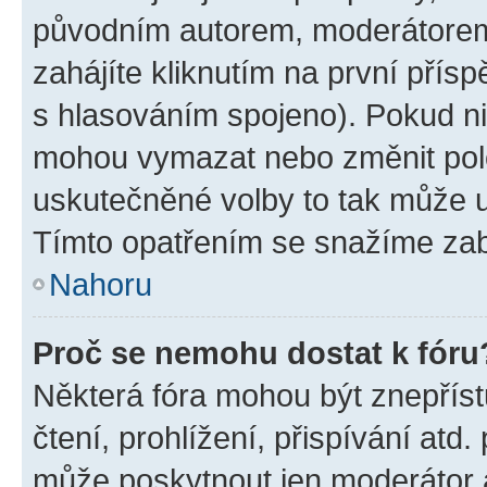
původním autorem, moderátorem
zahájíte kliknutím na první přísp
s hlasováním spojeno). Pokud ni
mohou vymazat nebo změnit polož
uskutečněné volby to tak může uč
Tímto opatřením se snažíme zabr
Nahoru
Proč se nemohu dostat k fóru
Některá fóra mohou být znepříst
čtení, prohlížení, přispívání atd.
může poskytnout jen moderátor a 