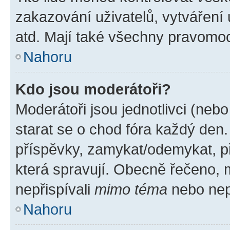
zakazování uživatelů, vytváření
atd. Mají také všechny pravomo
Nahoru
Kdo jsou moderátoři?
Moderátoři jsou jednotlivci (nebo 
starat se o chod fóra každý den
příspěvky, zamykat/odemykat, p
která spravují. Obecně řečeno, m
nepřispívali
mimo téma
nebo nepř
Nahoru