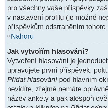
pro všechny vaše příspěvky zašk
v nastavení profilu (je možné n
příspěvkům odstraněním tohoto z
Nahoru
Jak vytvořím hlasování?
Vytvoření hlasování je jednoduc
upravujete první příspěvek, poku
Přidat hlasování
pod hlavním okn
nevidíte, zřejmě nemáte oprávněn
název ankety a pak alespoň dvě
otázky a klikněte na
Přidat odpo