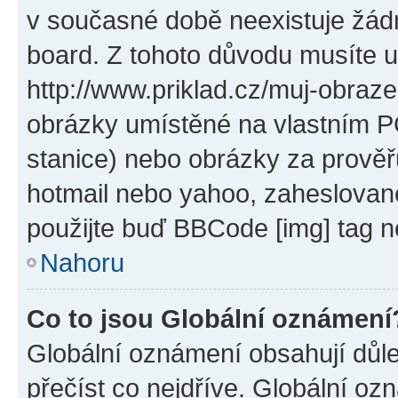
v současné době neexistuje žád
board. Z tohoto důvodu musíte u
http://www.priklad.cz/muj-obraz
obrázky umístěné na vlastním PC
stanice) nebo obrázky za prověř
hotmail nebo yahoo, zaheslovan
použijte buď BBCode [img] tag n
Nahoru
Co to jsou Globální oznámení
Globální oznámení obsahují důlež
přečíst co nejdříve. Globální o