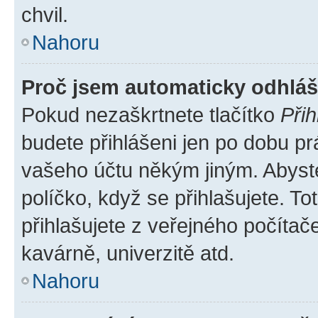
chvil.
Nahoru
Proč jsem automaticky odhlá
Pokud nezaškrtnete tlačítko
Přih
budete přihlášeni jen po dobu pr
vašeho účtu někým jiným. Abyste 
políčko, když se přihlašujete. 
přihlašujete z veřejného počítač
kavárně, univerzitě atd.
Nahoru