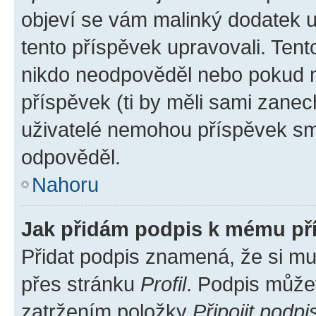
objeví se vám malinký dodatek u 
tento příspěvek upravovali. Ten
nikdo neodpověděl nebo pokud mo
příspěvek (ti by měli sami zanec
uživatelé nemohou příspěvek sma
odpověděl.
Nahoru
Jak přidám podpis k mému př
Přidat podpis znamená, že si mus
přes stránku
Profil
. Podpis může
zatržením položky
Připojit podpi