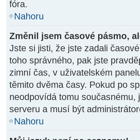
fóra.
Nahoru
Změnil jsem časové pásmo, ale
Jste si jisti, že jste zadali časo
toho správného, pak jste pravdě
zimní čas, v uživatelském pane
těmito dvěma časy. Pokud po s
neodpovídá tomu současnému, j
serveru a musí být administráto
Nahoru