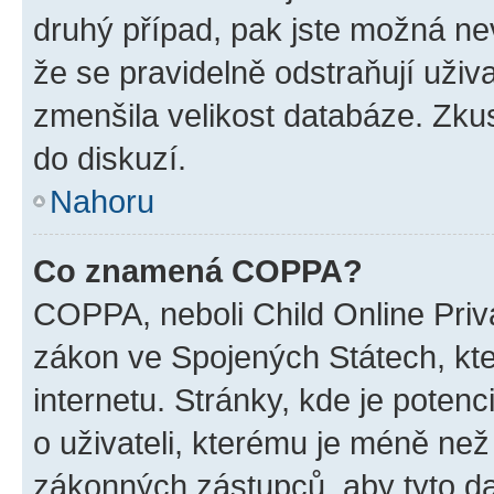
druhý případ, pak jste možná nev
že se pravidelně odstraňují uživa
zmenšila velikost databáze. Zkus
do diskuzí.
Nahoru
Co znamená COPPA?
COPPA, neboli Child Online Priva
zákon ve Spojených Státech, kte
internetu. Stránky, kde je poten
o uživateli, kterému je méně než
zákonných zástupců, aby tyto dat