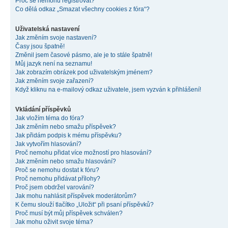
Proč se nemohu registrovat?
Co dělá odkaz „Smazat všechny cookies z fóra“?
Uživatelská nastavení
Jak změním svoje nastavení?
Časy jsou špatně!
Změnil jsem časové pásmo, ale je to stále špatně!
Můj jazyk není na seznamu!
Jak zobrazím obrázek pod uživatelským jménem?
Jak změním svoje zařazení?
Když kliknu na e-mailový odkaz uživatele, jsem vyzván k přihlášení!
Vkládání příspěvků
Jak vložím téma do fóra?
Jak změním nebo smažu příspěvek?
Jak přidám podpis k mému příspěvku?
Jak vytvořím hlasování?
Proč nemohu přidat více možností pro hlasování?
Jak změním nebo smažu hlasování?
Proč se nemohu dostat k fóru?
Proč nemohu přidávat přílohy?
Proč jsem obdržel varování?
Jak mohu nahlásit příspěvek moderátorům?
K čemu slouží tlačítko „Uložit“ při psaní příspěvků?
Proč musí být můj příspěvek schválen?
Jak mohu oživit svoje téma?