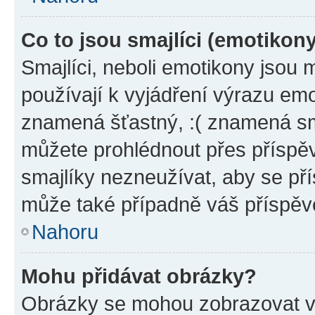
Co to jsou smajlíci (emotikon
Smajlíci, neboli emotikony jsou 
používají k vyjádření výrazu emo
znamená šťastný, :( znamená sm
můžete prohlédnout přes příspěv
smajlíky nezneužívat, aby se př
může také případně váš příspěv
Nahoru
Mohu přidávat obrázky?
Obrázky se mohou zobrazovat ve