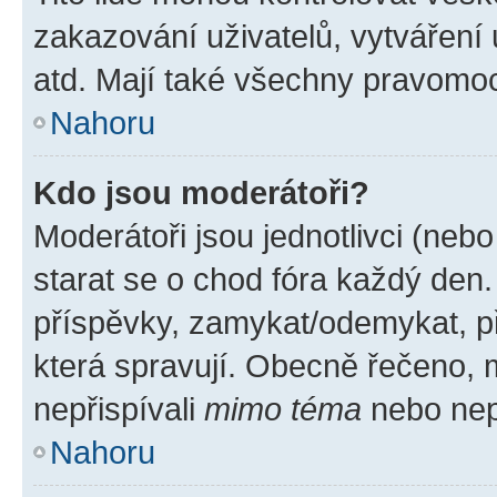
zakazování uživatelů, vytváření
atd. Mají také všechny pravomo
Nahoru
Kdo jsou moderátoři?
Moderátoři jsou jednotlivci (nebo 
starat se o chod fóra každý den
příspěvky, zamykat/odemykat, p
která spravují. Obecně řečeno, m
nepřispívali
mimo téma
nebo nepř
Nahoru