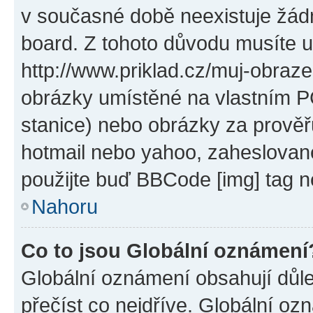
v současné době neexistuje žád
board. Z tohoto důvodu musíte u
http://www.priklad.cz/muj-obraz
obrázky umístěné na vlastním PC
stanice) nebo obrázky za prověř
hotmail nebo yahoo, zaheslovan
použijte buď BBCode [img] tag n
Nahoru
Co to jsou Globální oznámení
Globální oznámení obsahují důlež
přečíst co nejdříve. Globální o