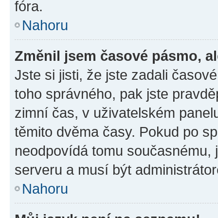
fóra.
Nahoru
Změnil jsem časové pásmo, ale
Jste si jisti, že jste zadali časo
toho správného, pak jste pravdě
zimní čas, v uživatelském pane
těmito dvěma časy. Pokud po s
neodpovídá tomu současnému, j
serveru a musí být administráto
Nahoru