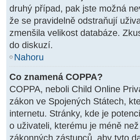
druhý případ, pak jste možná nev
že se pravidelně odstraňují uživa
zmenšila velikost databáze. Zkus
do diskuzí.
Nahoru
Co znamená COPPA?
COPPA, neboli Child Online Priva
zákon ve Spojených Státech, kte
internetu. Stránky, kde je poten
o uživateli, kterému je méně než
zákonných zástupců, aby tyto dat