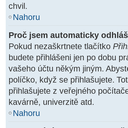
chvil.
Nahoru
Proč jsem automaticky odhlá
Pokud nezaškrtnete tlačítko
Přih
budete přihlášeni jen po dobu pr
vašeho účtu někým jiným. Abyste 
políčko, když se přihlašujete. 
přihlašujete z veřejného počítač
kavárně, univerzitě atd.
Nahoru