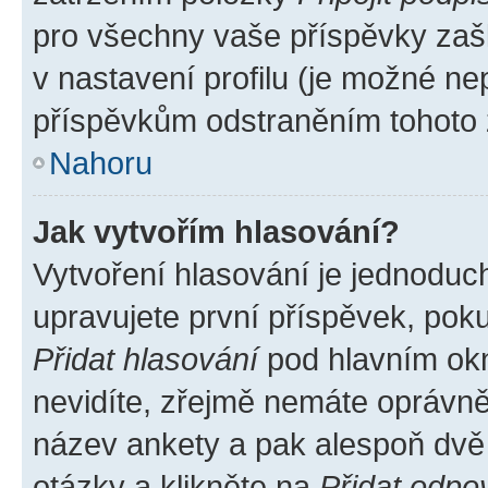
pro všechny vaše příspěvky zašk
v nastavení profilu (je možné n
příspěvkům odstraněním tohoto z
Nahoru
Jak vytvořím hlasování?
Vytvoření hlasování je jednoduc
upravujete první příspěvek, poku
Přidat hlasování
pod hlavním okn
nevidíte, zřejmě nemáte oprávněn
název ankety a pak alespoň dvě
otázky a klikněte na
Přidat odpo