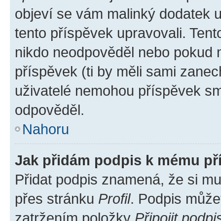
objeví se vám malinký dodatek u 
tento příspěvek upravovali. Ten
nikdo neodpověděl nebo pokud mo
příspěvek (ti by měli sami zanec
uživatelé nemohou příspěvek sma
odpověděl.
Nahoru
Jak přidám podpis k mému př
Přidat podpis znamená, že si mus
přes stránku
Profil
. Podpis může
zatržením položky
Připojit podpi