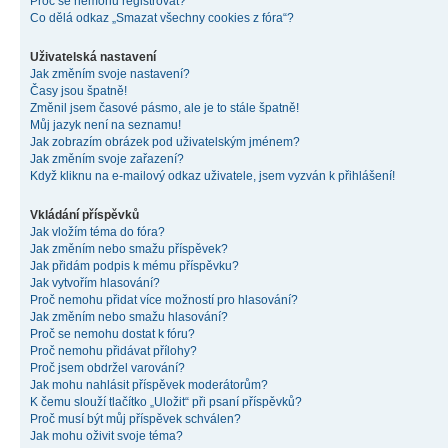
Proč se nemohu registrovat?
Co dělá odkaz „Smazat všechny cookies z fóra“?
Uživatelská nastavení
Jak změním svoje nastavení?
Časy jsou špatně!
Změnil jsem časové pásmo, ale je to stále špatně!
Můj jazyk není na seznamu!
Jak zobrazím obrázek pod uživatelským jménem?
Jak změním svoje zařazení?
Když kliknu na e-mailový odkaz uživatele, jsem vyzván k přihlášení!
Vkládání příspěvků
Jak vložím téma do fóra?
Jak změním nebo smažu příspěvek?
Jak přidám podpis k mému příspěvku?
Jak vytvořím hlasování?
Proč nemohu přidat více možností pro hlasování?
Jak změním nebo smažu hlasování?
Proč se nemohu dostat k fóru?
Proč nemohu přidávat přílohy?
Proč jsem obdržel varování?
Jak mohu nahlásit příspěvek moderátorům?
K čemu slouží tlačítko „Uložit“ při psaní příspěvků?
Proč musí být můj příspěvek schválen?
Jak mohu oživit svoje téma?