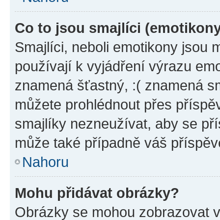
Co to jsou smajlíci (emotikon
Smajlíci, neboli emotikony jsou 
používají k vyjádření výrazu emo
znamená šťastný, :( znamená sm
můžete prohlédnout přes příspěv
smajlíky nezneužívat, aby se př
může také případně váš příspěv
Nahoru
Mohu přidávat obrázky?
Obrázky se mohou zobrazovat ve