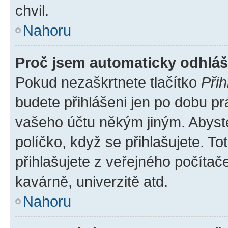
chvil.
Nahoru
Proč jsem automaticky odhlá
Pokud nezaškrtnete tlačítko
Přih
budete přihlášeni jen po dobu pr
vašeho účtu někým jiným. Abyste 
políčko, když se přihlašujete. 
přihlašujete z veřejného počítač
kavárně, univerzitě atd.
Nahoru