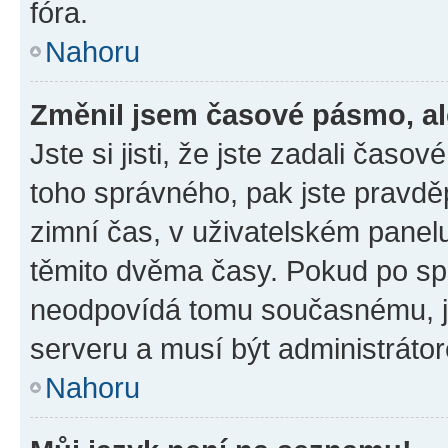
fóra.
Nahoru
Změnil jsem časové pásmo, ale
Jste si jisti, že jste zadali časo
toho správného, pak jste pravdě
zimní čas, v uživatelském pane
těmito dvěma časy. Pokud po s
neodpovídá tomu současnému, j
serveru a musí být administráto
Nahoru