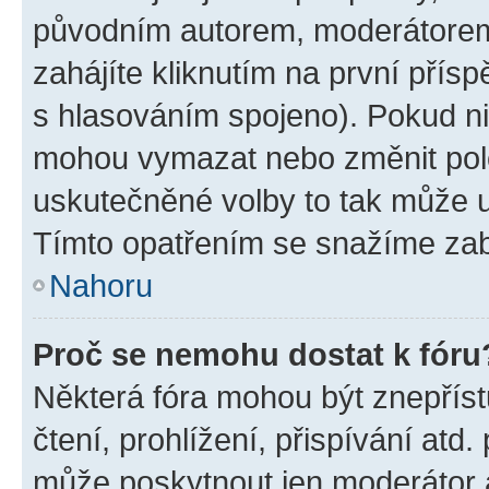
původním autorem, moderátorem
zahájíte kliknutím na první přísp
s hlasováním spojeno). Pokud ni
mohou vymazat nebo změnit polož
uskutečněné volby to tak může uč
Tímto opatřením se snažíme zabr
Nahoru
Proč se nemohu dostat k fóru
Některá fóra mohou být znepříst
čtení, prohlížení, přispívání atd.
může poskytnout jen moderátor a 