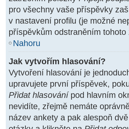
pro všechny vaše příspěvky zašk
v nastavení profilu (je možné n
příspěvkům odstraněním tohoto z
Nahoru
Jak vytvořím hlasování?
Vytvoření hlasování je jednoduc
upravujete první příspěvek, poku
Přidat hlasování
pod hlavním okn
nevidíte, zřejmě nemáte oprávněn
název ankety a pak alespoň dvě
otázky a klikněte na
Přidat odpo