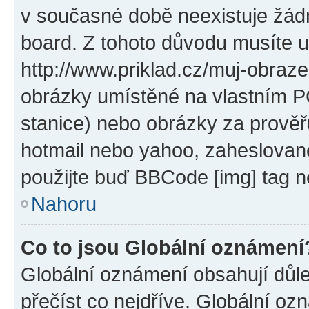
v současné době neexistuje žád
board. Z tohoto důvodu musíte u
http://www.priklad.cz/muj-obraz
obrázky umístěné na vlastním PC
stanice) nebo obrázky za prověř
hotmail nebo yahoo, zaheslovan
použijte buď BBCode [img] tag n
Nahoru
Co to jsou Globální oznámení
Globální oznámení obsahují důlež
přečíst co nejdříve. Globální o