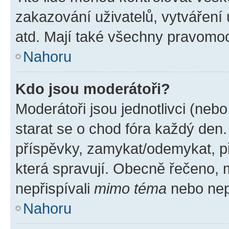
zakazování uživatelů, vytváření
atd. Mají také všechny pravomo
Nahoru
Kdo jsou moderátoři?
Moderátoři jsou jednotlivci (nebo 
starat se o chod fóra každý den
příspěvky, zamykat/odemykat, p
která spravují. Obecně řečeno, m
nepřispívali
mimo téma
nebo nepř
Nahoru