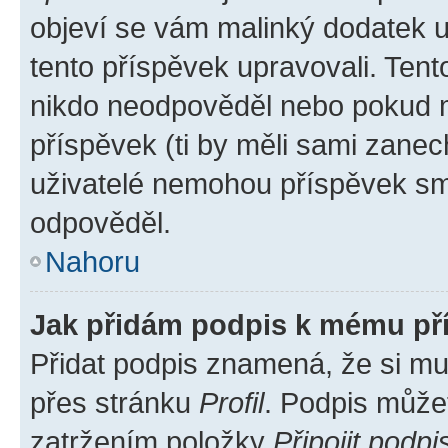
objeví se vám malinký dodatek u 
tento příspěvek upravovali. Ten
nikdo neodpověděl nebo pokud mo
příspěvek (ti by měli sami zanec
uživatelé nemohou příspěvek sma
odpověděl.
Nahoru
Jak přidám podpis k mému př
Přidat podpis znamená, že si mus
přes stránku
Profil
. Podpis může
zatržením položky
Připojit podpi