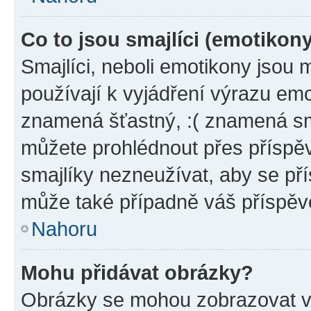
Co to jsou smajlíci (emotikon
Smajlíci, neboli emotikony jsou 
používají k vyjádření výrazu emo
znamená šťastný, :( znamená sm
můžete prohlédnout přes příspěv
smajlíky nezneužívat, aby se př
může také případně váš příspěv
Nahoru
Mohu přidávat obrázky?
Obrázky se mohou zobrazovat ve