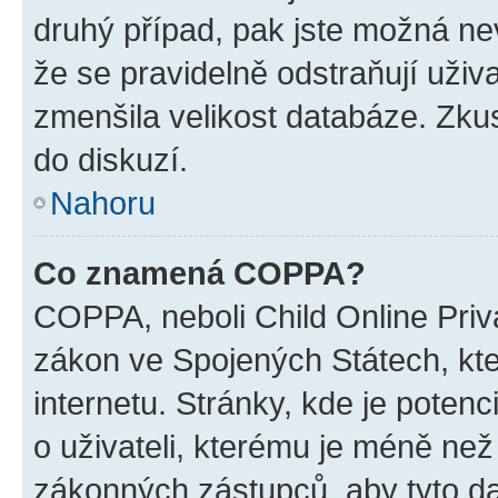
druhý případ, pak jste možná nev
že se pravidelně odstraňují uživa
zmenšila velikost databáze. Zkus
do diskuzí.
Nahoru
Co znamená COPPA?
COPPA, neboli Child Online Priva
zákon ve Spojených Státech, kte
internetu. Stránky, kde je poten
o uživateli, kterému je méně než
zákonných zástupců, aby tyto dat