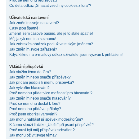
Proč se nemohu registrovat?
Co dělá odkaz „Smazat všechny cookies z fóra“?
Uživatelská nastavení
Jak změním svoje nastavení?
Časy jsou špatně!
Změnil jsem časové pásmo, ale je to stále špatně!
Můj jazyk není na seznamu!
Jak zobrazím obrázek pod uživatelským jménem?
Jak změním svoje zařazení?
Když kliknu na e-mailový odkaz uživatele, jsem vyzván k přihlášení!
Vkládání příspěvků
Jak vložím téma do fóra?
Jak změním nebo smažu příspěvek?
Jak přidám podpis k mému příspěvku?
Jak vytvořím hlasování?
Proč nemohu přidat více možností pro hlasování?
Jak změním nebo smažu hlasování?
Proč se nemohu dostat k fóru?
Proč nemohu přidávat přílohy?
Proč jsem obdržel varování?
Jak mohu nahlásit příspěvek moderátorům?
K čemu slouží tlačítko „Uložit“ při psaní příspěvků?
Proč musí být můj příspěvek schválen?
Jak mohu oživit svoje téma?