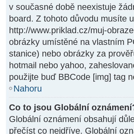
v současné době neexistuje žád
board. Z tohoto důvodu musíte u
http://www.priklad.cz/muj-obraz
obrázky umístěné na vlastním PC
stanice) nebo obrázky za prověř
hotmail nebo yahoo, zaheslovan
použijte buď BBCode [img] tag n
Nahoru
Co to jsou Globální oznámení
Globální oznámení obsahují důlež
přečíst co nejdříve. Globální o