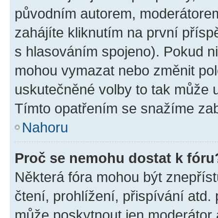
původním autorem, moderátorem
zahájíte kliknutím na první přísp
s hlasováním spojeno). Pokud ni
mohou vymazat nebo změnit polož
uskutečněné volby to tak může uč
Tímto opatřením se snažíme zabr
Nahoru
Proč se nemohu dostat k fóru
Některá fóra mohou být znepříst
čtení, prohlížení, přispívání atd.
může poskytnout jen moderátor a 