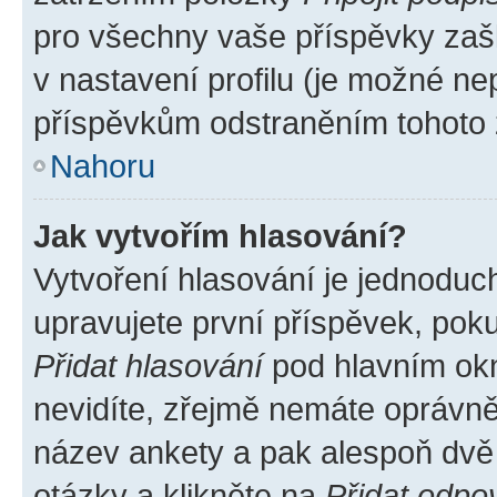
pro všechny vaše příspěvky zašk
v nastavení profilu (je možné n
příspěvkům odstraněním tohoto z
Nahoru
Jak vytvořím hlasování?
Vytvoření hlasování je jednoduc
upravujete první příspěvek, poku
Přidat hlasování
pod hlavním okn
nevidíte, zřejmě nemáte oprávněn
název ankety a pak alespoň dvě
otázky a klikněte na
Přidat odpo