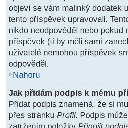
objeví se vám malinký dodatek u 
tento příspěvek upravovali. Ten
nikdo neodpověděl nebo pokud mo
příspěvek (ti by měli sami zanec
uživatelé nemohou příspěvek sma
odpověděl.
Nahoru
Jak přidám podpis k mému př
Přidat podpis znamená, že si mus
přes stránku
Profil
. Podpis může
zatržením položky
Připojit podpi