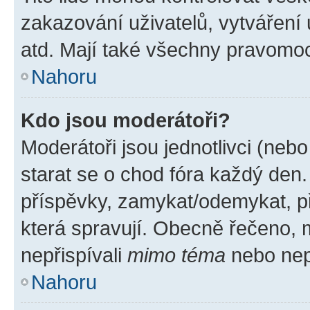
zakazování uživatelů, vytváření
atd. Mají také všechny pravomo
Nahoru
Kdo jsou moderátoři?
Moderátoři jsou jednotlivci (nebo 
starat se o chod fóra každý den
příspěvky, zamykat/odemykat, p
která spravují. Obecně řečeno, m
nepřispívali
mimo téma
nebo nepř
Nahoru