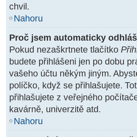
chvil.
Nahoru
Proč jsem automaticky odhlá
Pokud nezaškrtnete tlačítko
Přih
budete přihlášeni jen po dobu pr
vašeho účtu někým jiným. Abyste 
políčko, když se přihlašujete. 
přihlašujete z veřejného počítač
kavárně, univerzitě atd.
Nahoru