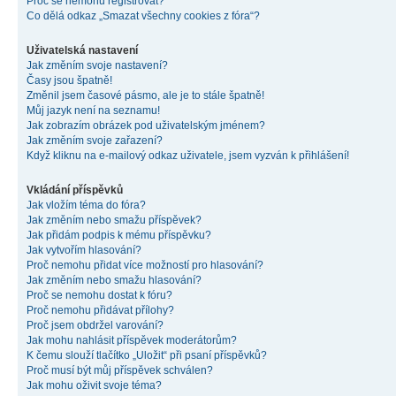
Proč se nemohu registrovat?
Co dělá odkaz „Smazat všechny cookies z fóra“?
Uživatelská nastavení
Jak změním svoje nastavení?
Časy jsou špatně!
Změnil jsem časové pásmo, ale je to stále špatně!
Můj jazyk není na seznamu!
Jak zobrazím obrázek pod uživatelským jménem?
Jak změním svoje zařazení?
Když kliknu na e-mailový odkaz uživatele, jsem vyzván k přihlášení!
Vkládání příspěvků
Jak vložím téma do fóra?
Jak změním nebo smažu příspěvek?
Jak přidám podpis k mému příspěvku?
Jak vytvořím hlasování?
Proč nemohu přidat více možností pro hlasování?
Jak změním nebo smažu hlasování?
Proč se nemohu dostat k fóru?
Proč nemohu přidávat přílohy?
Proč jsem obdržel varování?
Jak mohu nahlásit příspěvek moderátorům?
K čemu slouží tlačítko „Uložit“ při psaní příspěvků?
Proč musí být můj příspěvek schválen?
Jak mohu oživit svoje téma?