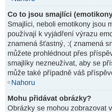
Co to jsou smajlíci (emotikon
Smajlíci, neboli emotikony jsou 
používají k vyjádření výrazu emo
znamená šťastný, :( znamená sm
můžete prohlédnout přes příspěv
smajlíky nezneužívat, aby se př
může také případně váš příspěv
Nahoru
Mohu přidávat obrázky?
Obrázky se mohou zobrazovat ve