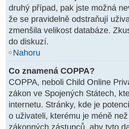
druhý případ, pak jste možná nev
že se pravidelně odstraňují uživa
zmenšila velikost databáze. Zkus
do diskuzí.
Nahoru
Co znamená COPPA?
COPPA, neboli Child Online Priva
zákon ve Spojených Státech, kte
internetu. Stránky, kde je poten
o uživateli, kterému je méně než
zákonných zástupců, aby tyto dat