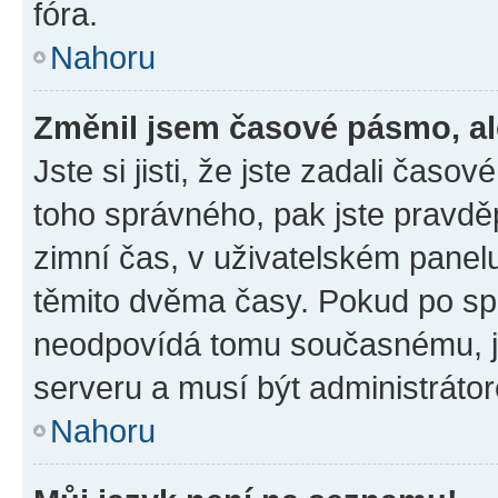
fóra.
Nahoru
Změnil jsem časové pásmo, ale
Jste si jisti, že jste zadali časo
toho správného, pak jste pravdě
zimní čas, v uživatelském pane
těmito dvěma časy. Pokud po s
neodpovídá tomu současnému, j
serveru a musí být administráto
Nahoru