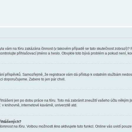
 Byla vám na fóru zakázána činnost (v takovém případě se tato skutečnost zobrazí)? 
vu zkontrolujte přihlašovací jméno a heslo. Obvykle toto bývá problém a pokud není, 
vkládání příspěvků. Samozřejmě, že registrace vám dá přístup k ostatním službám ne
aci doporučujeme. Zabere to jen pár chvil.
řihlášeni jen po dobu práce na fóru. Toto má zabránit zneužití vašeho účtu někým jiný
v knihovně, internetové kavárně, univerzitě atd.
přihlášených?
ítomnost na fóru
. Volbou možnosti
Ano
aktivujete tuto funkci. Online vás uvidí pouz