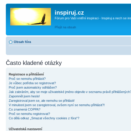
inspiruj.cz
Fórum pro Vaši vnitřní inspiraci - Inspiruj a nech se in
Přejít na obsah
Obsah fóra
Často kladené otázky
Registrace a přihlášení
Proč se nemohu přihlásit?
Je vůbec potřeba se registrovat?
Proč jsem automaticky odhlášen?
Jak zabráním, aby se moje uživatelské jméno objevilo v seznamu právě přihlášených
Zapomněl jsem heslo!
Zaregistroval jsem se, ale nemohu se přihlásit!
V minulosti jsem se zaregistroval, ovšem nyní se nemohu přihlásit?!
Co znamená COPPA?
Proč se nemohu registrovat?
Co dělá odkaz „Smazat všechny cookies z fóra“?
Uživatelská nastavení