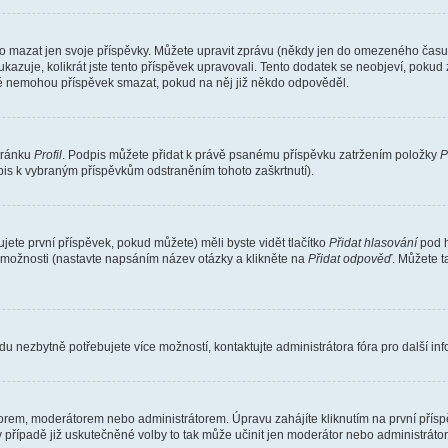
o mazat jen svoje příspěvky. Můžete upravit zprávu (někdy jen do omezeného času p
 ukazuje, kolikrát jste tento příspěvek upravovali. Tento dodatek se neobjeví, pok
telé nemohou příspěvek smazat, pokud na něj již někdo odpověděl.
stránku
Profil
. Podpis můžete přidat k právě psanému příspěvku zatržením položky
P
dpis k vybraným příspěvkům odstraněním tohoto zaškrtnutí).
ete první příspěvek, pokud můžete) měli byste vidět tlačítko
Přidat hlasování
pod h
ě možnosti (nastavte napsáním název otázky a klikněte na
Přidat odpověď
. Můžete 
u nezbytně potřebujete více možností, kontaktujte administrátora fóra pro další in
orem, moderátorem nebo administrátorem. Úpravu zahájíte kliknutím na první příspě
případě již uskutečněné volby to tak může učinit jen moderátor nebo administrátor