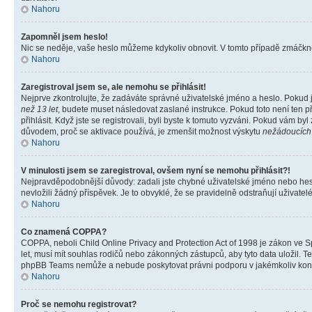
Nahoru
Zapomněl jsem heslo!
Nic se neděje, vaše heslo můžeme kdykoliv obnovit. V tomto případě zmáčknět
Nahoru
Zaregistroval jsem se, ale nemohu se přihlásit!
Nejprve zkontrolujte, že zadáváte správné uživatelské jméno a heslo. Pokud 
než 13 let
, budete muset následovat zaslané instrukce. Pokud toto není ten p
přihlásit. Když jste se registrovali, byli byste k tomuto vyzváni. Pokud vám b
důvodem, proč se aktivace používá, je zmenšit možnost výskytu
nežádoucích
Nahoru
V minulosti jsem se zaregistroval, ovšem nyní se nemohu přihlásit?!
Nejpravděpodobnější důvody: zadali jste chybné uživatelské jméno nebo heslo 
nevložili žádný příspěvek. Je to obvyklé, že se pravidelně odstraňují uživatelé
Nahoru
Co znamená COPPA?
COPPA, neboli Child Online Privacy and Protection Act of 1998 je zákon ve Sp
let, musí mít souhlas rodičů nebo zákonných zástupců, aby tyto data uložil. Te
phpBB Teams nemůže a nebude poskytovat právni podporu v jakémkoliv kont
Nahoru
Proč se nemohu registrovat?