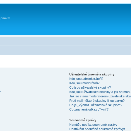
spirovat.
Uživatelské úrovně a skupiny
Kdo jsou administrátoři?
Kdo jsou moderátoři?
Co jsou uživatelské skupiny?
?
Kde jsou uživatelské skupiny a jak se mohu
Jak se stanu moderátorem uživatelské sku
Proč mají některé skupiny jinou barvu?
Co je „Výchozí uživatelská skupina“?
Co znamená odkaz „Tým“?
Soukromé zprávy
Nemůžu posílat soukromé zprávy!
Dostávám nechtěné soukromé zprávy!