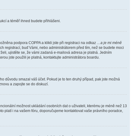
trukcí a téměř ihned budete přihlášeni.
ožněna podpora COPPA a klikli jste při registraci na odkaz
…a je mi méně
ých registrací, buď Vámi, nebo administrátorem před tím, než se budete moci
rželi, ujistěte se, že vámi zadaná e-mailová adresa je platná. Jedním
terou jste použili je platná, kontaktujte administrátora boardu.
kého důvodu smazal váš účet. Pokud je to ten druhý případ, pak jste možná
 znovu a zapojte se do diskuzí.
tencionální možnost ukládání osobních dat o uživateli, kterému je méně než 13
i toto platí i na vašem fóru, doporučujeme kontaktovat vaše právního poradce,