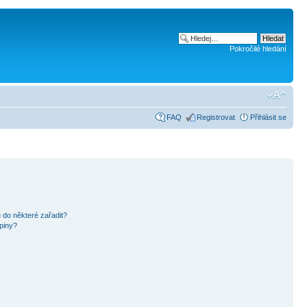
Pokročilé hledání
FAQ
Registrovat
Přihlásit se
 do některé zařadit?
piny?