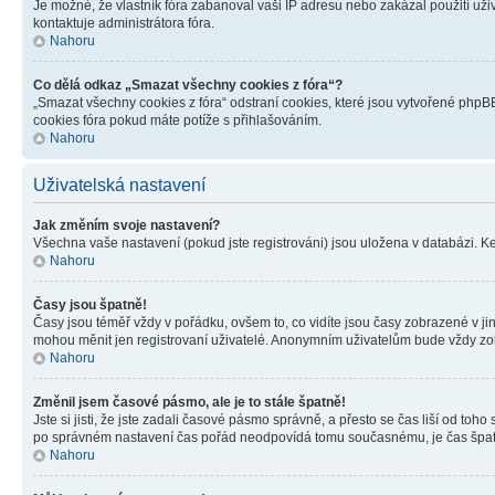
Je možné, že vlastník fóra zabanoval vaši IP adresu nebo zakázal použití uživ
kontaktuje administrátora fóra.
Nahoru
Co dělá odkaz „Smazat všechny cookies z fóra“?
„Smazat všechny cookies z fóra“ odstraní cookies, které jsou vytvořené phpBB
cookies fóra pokud máte potíže s přihlašováním.
Nahoru
Uživatelská nastavení
Jak změním svoje nastavení?
Všechna vaše nastavení (pokud jste registrováni) jsou uložena v databázi. K
Nahoru
Časy jsou špatně!
Časy jsou téměř vždy v pořádku, ovšem to, co vidíte jsou časy zobrazené v j
mohou měnit jen registrovaní uživatelé. Anonymním uživatelům bude vždy zo
Nahoru
Změnil jsem časové pásmo, ale je to stále špatně!
Jste si jisti, že jste zadali časové pásmo správně, a přesto se čas liší od 
po správném nastavení čas pořád neodpovídá tomu současnému, je čas špatn
Nahoru