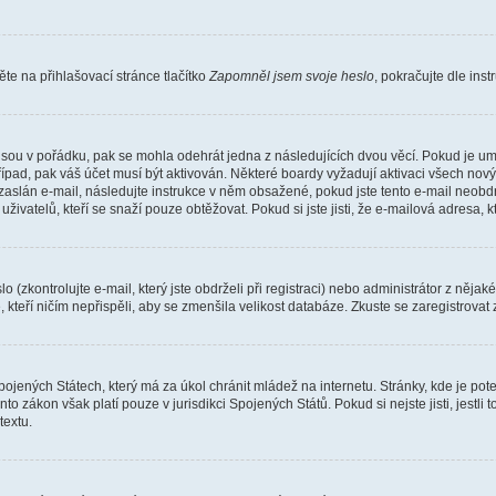
e na přihlašovací stránce tlačítko
Zapomněl jsem svoje heslo
, pokračujte dle ins
jsou v pořádku, pak se mohla odehrát jedna z následujících dvou věcí. Pokud je um
řípad, pak váš účet musí být aktivován. Některé boardy vyžadují aktivaci všech nov
yl zaslán e-mail, následujte instrukce v něm obsažené, pokud jste tento e-mail neobd
uživatelů, kteří se snaží pouze obtěžovat. Pokud si jste jisti, že e-mailová adresa, k
(zkontrolujte e-mail, který jste obdrželi při registraci) nebo administrátor z něja
, kteří ničím nepřispěli, aby se zmenšila velikost databáze. Zkuste se zaregistrovat
ojených Státech, který má za úkol chránit mládež na internetu. Stránky, kde je po
nto zákon však platí pouze v jurisdikci Spojených Států. Pokud si nejste jisti, jestl
extu.