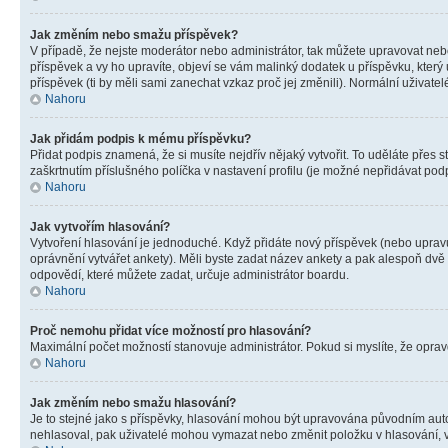
Jak změním nebo smažu příspěvek?
V případě, že nejste moderátor nebo administrátor, tak můžete upravovat neb
příspěvek a vy ho upravíte, objeví se vám malinký dodatek u příspěvku, který
příspěvek (ti by měli sami zanechat vzkaz proč jej změnili). Normální uživa
Nahoru
Jak přidám podpis k mému příspěvku?
Přidat podpis znamená, že si musíte nejdřív nějaký vytvořit. To uděláte přes 
zaškrtnutím příslušného políčka v nastavení profilu (je možné nepřidávat po
Nahoru
Jak vytvořím hlasování?
Vytvoření hlasování je jednoduché. Když přidáte nový příspěvek (nebo upravuj
oprávnění vytvářet ankety). Měli byste zadat název ankety a pak alespoň dv
odpovědí, které můžete zadat, určuje administrátor boardu.
Nahoru
Proč nemohu přidat více možností pro hlasování?
Maximální počet možností stanovuje administrátor. Pokud si myslíte, že opravd
Nahoru
Jak změním nebo smažu hlasování?
Je to stejné jako s příspěvky, hlasování mohou být upravována původním aut
nehlasoval, pak uživatelé mohou vymazat nebo změnit položku v hlasování, v 