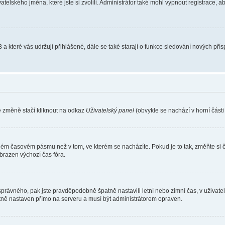
atelského jména, které jste si zvolili. Administrátor také mohl vypnout registrace, 
 a které vás udržují přihlášené, dále se také starají o funkce sledování nových př
e změně stačí kliknout na odkaz
Uživatelský panel
(obvykle se nachází v horní část
iném časovém pásmu než v tom, ve kterém se nacházíte. Pokud je to tak, změňte si 
brazen výchozí čas fóra.
toho správného, pak jste pravděpodobně špatně nastavili letní nebo zimní čas, v už
ě nastaven přímo na serveru a musí být administrátorem opraven.