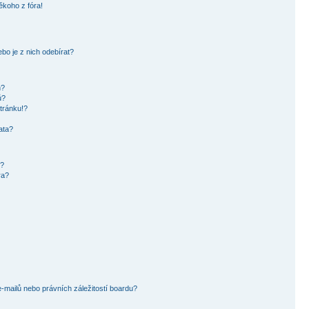
ěkoho z fóra!
bo je z nich odebírat?
h?
ů?
tránku!?
ata?
i?
ra?
mailů nebo právních záležitostí boardu?