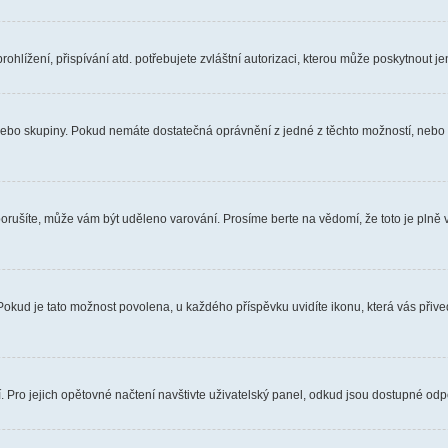
hlížení, přispívání atd. potřebujete zvláštní autorizaci, kterou může poskytnout jen
, nebo skupiny. Pokud nemáte dostatečná oprávnění z jedné z těchto možností, nebo n
e porušíte, může vám být uděleno varování. Prosíme berte na vědomí, že toto je pl
 Pokud je tato možnost povolena, u každého příspěvku uvidíte ikonu, která vás přiv
Pro jejich opětovné načtení navštivte uživatelský panel, odkud jsou dostupné odpo