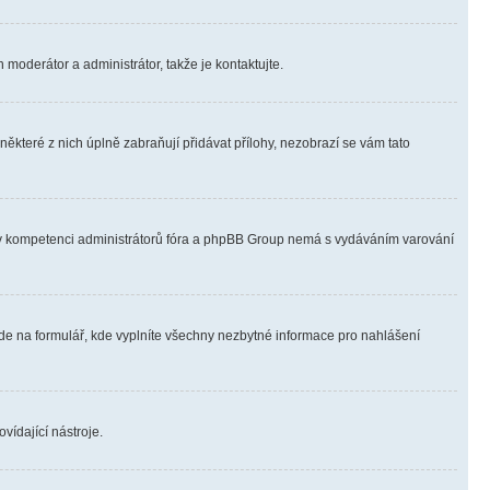
 moderátor a administrátor, takže je kontaktujte.
ěkteré z nich úplně zabraňují přidávat přílohy, nezobrazí se vám tato
ně v kompetenci administrátorů fóra a phpBB Group nemá s vydáváním varování
ede na formulář, kde vyplníte všechny nezbytné informace pro nahlášení
vídající nástroje.