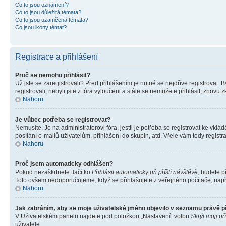
Co to jsou oznámení?
Co to jsou důležitá témata?
Co to jsou uzamčená témata?
Co jsou ikony témat?
Registrace a přihlášení
Proč se nemohu přihlásit?
Už jste se zaregistrovali? Před přihlášením je nutné se nejdříve registrovat.
registrovali, nebyli jste z fóra vyloučeni a stále se nemůžete přihlásit, zno
Nahoru
Je vůbec potřeba se registrovat?
Nemusíte. Je na administrátorovi fóra, jestli je potřeba se registrovat ke 
posílání e-mailů uživatelům, přihlášení do skupin, atd. Vřele vám tedy registr
Nahoru
Proč jsem automaticky odhlášen?
Pokud nezaškrtnete tlačítko
Přihlásit automaticky při příští návštěvě
, budete p
Toto ovšem nedoporučujeme, když se přihlašujete z veřejného počítače, např. 
Nahoru
Jak zabráním, aby se moje uživatelské jméno objevilo v seznamu právě 
V Uživatelském panelu najdete pod položkou „Nastavení“ volbu
Skrýt moji př
uživatele.