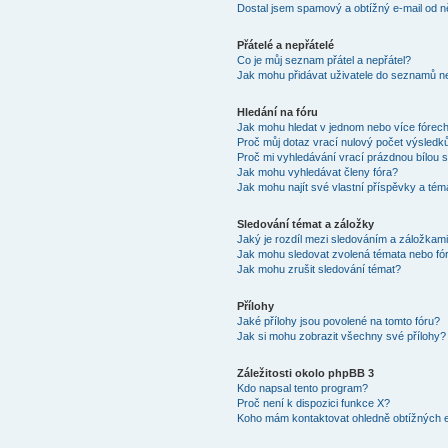
Dostal jsem spamový a obtížný e-mail od n
Přátelé a nepřátelé
Co je můj seznam přátel a nepřátel?
Jak mohu přidávat uživatele do seznamů ne
Hledání na fóru
Jak mohu hledat v jednom nebo více fórec
Proč můj dotaz vrací nulový počet výsledk
Proč mi vyhledávání vrací prázdnou bílou s
Jak mohu vyhledávat členy fóra?
Jak mohu najít své vlastní příspěvky a tém
Sledování témat a záložky
Jaký je rozdíl mezi sledováním a záložkam
Jak mohu sledovat zvolená témata nebo fó
Jak mohu zrušit sledování témat?
Přílohy
Jaké přílohy jsou povolené na tomto fóru?
Jak si mohu zobrazit všechny své přílohy?
Záležitosti okolo phpBB 3
Kdo napsal tento program?
Proč není k dispozici funkce X?
Koho mám kontaktovat ohledně obtížných e-