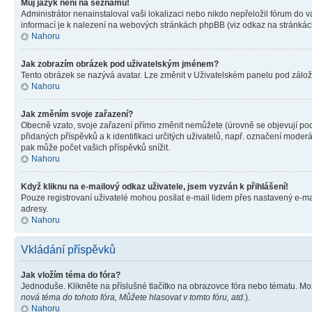
Můj jazyk není na seznamu!
Administrátor nenainstaloval vaši lokalizaci nebo nikdo nepřeložil fórum do 
informací je k nalezení na webových stránkách phpBB (viz odkaz na stránkách
Nahoru
Jak zobrazím obrázek pod uživatelským jménem?
Tento obrázek se nazývá avatar. Lze změnit v Uživatelském panelu pod záložko
Nahoru
Jak změním svoje zařazení?
Obecně vzato, svoje zařazení přímo změnit nemůžete (úrovně se objevují pod
přidaných příspěvků a k identifikaci určitých uživatelů, např. označení mode
pak může počet vašich příspěvků snížit.
Nahoru
Když kliknu na e-mailový odkaz uživatele, jsem vyzván k přihlášení!
Pouze registrovaní uživatelé mohou posílat e-mail lidem přes nastavený e-mai
adresy.
Nahoru
Vkládání příspěvků
Jak vložím téma do fóra?
Jednoduše. Klikněte na příslušné tlačítko na obrazovce fóra nebo tématu. Mo
nová téma do tohoto fóra, Můžete hlasovat v tomto fóru, atd.
).
Nahoru