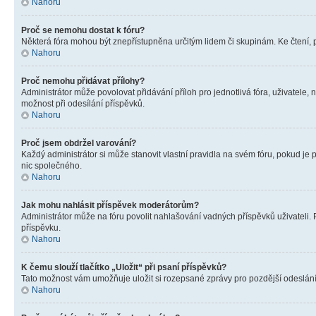
Nahoru
Proč se nemohu dostat k fóru?
Některá fóra mohou být znepřístupněna určitým lidem či skupinám. Ke čtení, pro
Nahoru
Proč nemohu přidávat přílohy?
Administrátor může povolovat přidávání příloh pro jednotlivá fóra, uživatele
možnost při odesílání příspěvků.
Nahoru
Proč jsem obdržel varování?
Každý administrátor si může stanovit vlastní pravidla na svém fóru, pokud j
nic společného.
Nahoru
Jak mohu nahlásit příspěvek moderátorům?
Administrátor může na fóru povolit nahlašování vadných příspěvků uživateli.
příspěvku.
Nahoru
K čemu slouží tlačítko „Uložit“ při psaní příspěvků?
Tato možnost vám umožňuje uložit si rozepsané zprávy pro pozdější odeslání. 
Nahoru