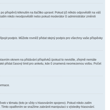
o přispění) kliknutím na tlačítko
upravit
. Pokud již někdo odpověděl na váš
ud zatím nikdo neodpověděl nebo pokud moderátor či administrátor změnili
řipojit podpis
. Můžete rovněž přidat stejný podpis pro všechny vaše příspěvky
lavním oknem na přidávání příspěvků (pokud to nevidíte, zřejmě nemáte
také přidat časový limit pro anketu, kde 0 znamená neomezenou volbu. Počet
formace.
vek v tématu (toto je vždy s hlasováním spojeno). Pokud nikdo zatím
. Tímto opatřením se snažíme zabránit manipulaci s výsledky hlasování.