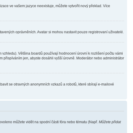
lizace ve vašem jazyce neexistuje, můžete vytvořit nový překlad. Více
stavených oprávněních. Avatar si mohou nastavit pouze registrovaní uživatelé.
 vzhledu). Většina boardů používají hodnocení úrovní k rozlišení počtu vámi
ým přispíváním jen, abyste dosáhli vyšší úrovně. Moderátor nebo administrátor
zbavit se otravných anonymních vzkazů a robotů, které sbírají e-mailové
povoleno můžete vidět na spodní části fóra nebo tématu (Např.
Můžete přidat