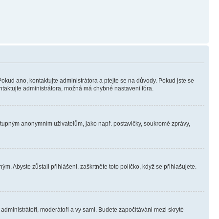
Pokud ano, kontaktujte administrátora a ptejte se na důvody. Pokud jste se
kontaktujte administrátora, možná má chybné nastavení fóra.
dostupným anonymním uživatelům, jako např. postavičky, soukromé zprávy,
m. Abyste zůstali přihlášeni, zaškrtněte toto políčko, když se přihlašujete.
e administrátoři, moderátoři a vy sami. Budete započítáváni mezi skryté