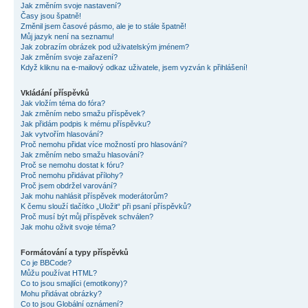
Jak změním svoje nastavení?
Časy jsou špatně!
Změnil jsem časové pásmo, ale je to stále špatně!
Můj jazyk není na seznamu!
Jak zobrazím obrázek pod uživatelským jménem?
Jak změním svoje zařazení?
Když kliknu na e-mailový odkaz uživatele, jsem vyzván k přihlášení!
Vkládání příspěvků
Jak vložím téma do fóra?
Jak změním nebo smažu příspěvek?
Jak přidám podpis k mému příspěvku?
Jak vytvořím hlasování?
Proč nemohu přidat více možností pro hlasování?
Jak změním nebo smažu hlasování?
Proč se nemohu dostat k fóru?
Proč nemohu přidávat přílohy?
Proč jsem obdržel varování?
Jak mohu nahlásit příspěvek moderátorům?
K čemu slouží tlačítko „Uložit“ při psaní příspěvků?
Proč musí být můj příspěvek schválen?
Jak mohu oživit svoje téma?
Formátování a typy příspěvků
Co je BBCode?
Můžu používat HTML?
Co to jsou smajlíci (emotikony)?
Mohu přidávat obrázky?
Co to jsou Globální oznámení?