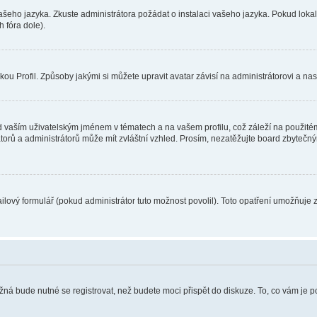
vašeho jazyka. Zkuste administrátora požádat o instalaci vašeho jazyka. Pokud loka
 fóra dole).
u Profil. Způsoby jakými si můžete upravit avatar závisí na administrátorovi a na
 vaším uživatelským jménem v tématech a na vašem profilu, což záleží na použitém
rátorů a administrátorů může mít zvláštní vzhled. Prosím, nezatěžujte board zbytečn
lový formulář (pokud administrátor tuto možnost povolil). Toto opatření umožňuje 
žná bude nutné se registrovat, než budete moci přispět do diskuze. To, co vám je 