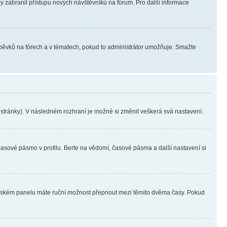
aby zabranil přístupu nových návštěvníků na fórum. Pro další informace
íspěvků na fórech a v tématech, pokud to administrátor umožňuje. Smažte
i stránky). V následném rozhraní je možné si změnit veškerá svá nastavení.
časové pásmo v profilu. Berte na vědomí, časové pásma a další nastavení si
ivatelském panelu máte ruční možnost přepnout mezi těmito dvěma časy. Pokud