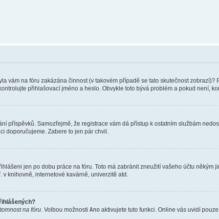
 Byla vám na fóru zakázána činnost (v takovém případě se tato skutečnost zobrazí)? 
vu zkontrolujte přihlašovací jméno a heslo. Obvykle toto bývá problém a pokud není, 
vkládání příspěvků. Samozřejmě, že registrace vám dá přístup k ostatním službám ne
aci doporučujeme. Zabere to jen pár chvil.
řihlášeni jen po dobu práce na fóru. Toto má zabránit zneužití vašeho účtu někým jiný
v knihovně, internetové kavárně, univerzitě atd.
přihlášených?
ítomnost na fóru
. Volbou možnosti
Ano
aktivujete tuto funkci. Online vás uvidí pouz