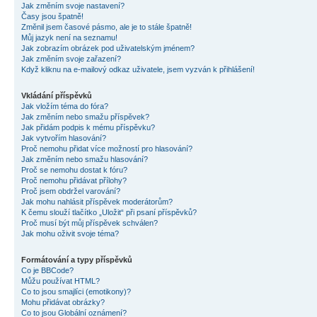
Jak změním svoje nastavení?
Časy jsou špatně!
Změnil jsem časové pásmo, ale je to stále špatně!
Můj jazyk není na seznamu!
Jak zobrazím obrázek pod uživatelským jménem?
Jak změním svoje zařazení?
Když kliknu na e-mailový odkaz uživatele, jsem vyzván k přihlášení!
Vkládání příspěvků
Jak vložím téma do fóra?
Jak změním nebo smažu příspěvek?
Jak přidám podpis k mému příspěvku?
Jak vytvořím hlasování?
Proč nemohu přidat více možností pro hlasování?
Jak změním nebo smažu hlasování?
Proč se nemohu dostat k fóru?
Proč nemohu přidávat přílohy?
Proč jsem obdržel varování?
Jak mohu nahlásit příspěvek moderátorům?
K čemu slouží tlačítko „Uložit“ při psaní příspěvků?
Proč musí být můj příspěvek schválen?
Jak mohu oživit svoje téma?
Formátování a typy příspěvků
Co je BBCode?
Můžu používat HTML?
Co to jsou smajlíci (emotikony)?
Mohu přidávat obrázky?
Co to jsou Globální oznámení?