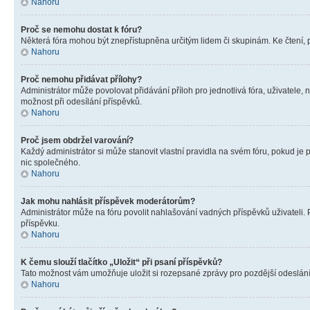
Nahoru
Proč se nemohu dostat k fóru?
Některá fóra mohou být znepřístupněna určitým lidem či skupinám. Ke čtení, pro
Nahoru
Proč nemohu přidávat přílohy?
Administrátor může povolovat přidávání příloh pro jednotlivá fóra, uživatele
možnost při odesílání příspěvků.
Nahoru
Proč jsem obdržel varování?
Každý administrátor si může stanovit vlastní pravidla na svém fóru, pokud j
nic společného.
Nahoru
Jak mohu nahlásit příspěvek moderátorům?
Administrátor může na fóru povolit nahlašování vadných příspěvků uživateli.
příspěvku.
Nahoru
K čemu slouží tlačítko „Uložit“ při psaní příspěvků?
Tato možnost vám umožňuje uložit si rozepsané zprávy pro pozdější odeslání. 
Nahoru