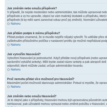
Jak změním nebo smažu příspěvek?
V případě, že nejste moderátor nebo administrátor, tak můžete upravovat neb
příspěvek a vy ho upravíte, objeví se vám malinký dodatek u příspěvku, který
příspěvek (ti by měli sami zanechat vzkaz proč jej změnili). Normální uživa
Nahoru
Jak přidám podpis k mému příspěvku?
Přidat podpis znamená, že si musíte nejdřív nějaký vytvořit. To uděláte přes 
zaškrtnutím příslušného políčka v nastavení profilu (je možné nepřidávat po
Nahoru
Jak vytvořím hlasování?
Vytvoření hlasování je jednoduché. Když přidáte nový příspěvek (nebo upravuj
oprávnění vytvářet ankety). Měli byste zadat název ankety a pak alespoň dv
odpovědí, které můžete zadat, určuje administrátor boardu.
Nahoru
Proč nemohu přidat více možností pro hlasování?
Maximální počet možností stanovuje administrátor. Pokud si myslíte, že opravd
Nahoru
Jak změním nebo smažu hlasování?
Je to stejné jako s příspěvky, hlasování mohou být upravována původním aut
nehlasoval, pak uživatelé mohou vymazat nebo změnit položku v hlasování, v 