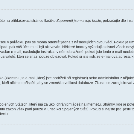
e na přihlašovací stránce tlačítko
Zapomněl jsem svoje heslo
, pokračujte dle ins
jsou v pořádku, pak se mohla odehrát jedna z následujících dvou věcí. Pokud je um
řípad, pak váš účet musí být aktivován. Některé boardy vyžadují aktivaci všech nov
yl zaslán e-mail, následujte instrukce v něm obsažené, pokud jste tento e-mail neobd
uživatelů, kteří se snaží pouze obtěžovat. Pokud si jste jisti, že e-mailová adresa, k
(zkontrolujte e-mail, který jste obdrželi při registraci) nebo administrátor z něja
, kteří ničím nepřispěli, aby se zmenšila velikost databáze. Zkuste se zaregistrovat
ojených Státech, který má za úkol chránit mládež na internetu. Stránky, kde je po
nto zákon však platí pouze v jurisdikci Spojených Států. Pokud si nejste jisti, jestl
extu.