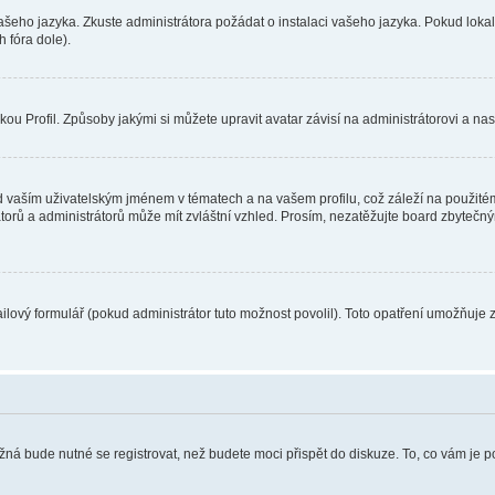
vašeho jazyka. Zkuste administrátora požádat o instalaci vašeho jazyka. Pokud loka
 fóra dole).
u Profil. Způsoby jakými si můžete upravit avatar závisí na administrátorovi a na
 vaším uživatelským jménem v tématech a na vašem profilu, což záleží na použitém
rátorů a administrátorů může mít zvláštní vzhled. Prosím, nezatěžujte board zbytečn
lový formulář (pokud administrátor tuto možnost povolil). Toto opatření umožňuje 
žná bude nutné se registrovat, než budete moci přispět do diskuze. To, co vám je 