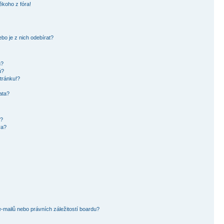
ěkoho z fóra!
bo je z nich odebírat?
h?
ů?
tránku!?
ata?
i?
ra?
mailů nebo právních záležitostí boardu?