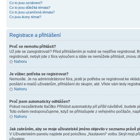
Co to jsou oznámení?
Co to jsou důležitá témata?
Co to jsou uzamčená témata?
Co jsou ikony témat?
Registrace a přihlášení
Proč se nemohu přihlásit?
Už jste se zaregistrovali? Před přihlášením je nutné se nejdříve registrovat.
registrovali, nebyli jste z fóra vyloučeni a stále se nemůžete přihlásit, zno
Nahoru
Je vůbec potřeba se registrovat?
Nemusíte. Je na administrátorovi fóra, jestli je potřeba se registrovat ke 
posílání e-mailů uživatelům, přihlášení do skupin, atd. Vřele vám tedy registr
Nahoru
Proč jsem automaticky odhlášen?
Pokud nezaškrtnete tlačítko
Přihlásit automaticky při příští návštěvě
, budete p
Toto ovšem nedoporučujeme, když se přihlašujete z veřejného počítače, např. 
Nahoru
Jak zabráním, aby se moje uživatelské jméno objevilo v seznamu právě 
V Uživatelském panelu najdete pod položkou „Nastavení“ volbu
Skrýt moji př
uživatele.