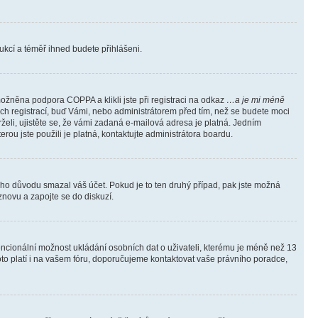
trukcí a téměř ihned budete přihlášeni.
ožněna podpora COPPA a klikli jste při registraci na odkaz
…a je mi méně
ých registrací, buď Vámi, nebo administrátorem před tím, než se budete moci
rželi, ujistěte se, že vámi zadaná e-mailová adresa je platná. Jedním
terou jste použili je platná, kontaktujte administrátora boardu.
kého důvodu smazal váš účet. Pokud je to ten druhý případ, pak jste možná
 znovu a zapojte se do diskuzí.
tencionální možnost ukládání osobních dat o uživateli, kterému je méně než 13
i toto platí i na vašem fóru, doporučujeme kontaktovat vaše právního poradce,