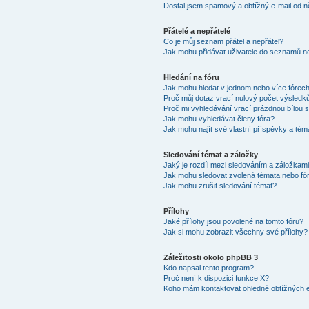
Dostal jsem spamový a obtížný e-mail od n
Přátelé a nepřátelé
Co je můj seznam přátel a nepřátel?
Jak mohu přidávat uživatele do seznamů ne
Hledání na fóru
Jak mohu hledat v jednom nebo více fórec
Proč můj dotaz vrací nulový počet výsledk
Proč mi vyhledávání vrací prázdnou bílou s
Jak mohu vyhledávat členy fóra?
Jak mohu najít své vlastní příspěvky a tém
Sledování témat a záložky
Jaký je rozdíl mezi sledováním a záložkam
Jak mohu sledovat zvolená témata nebo fó
Jak mohu zrušit sledování témat?
Přílohy
Jaké přílohy jsou povolené na tomto fóru?
Jak si mohu zobrazit všechny své přílohy?
Záležitosti okolo phpBB 3
Kdo napsal tento program?
Proč není k dispozici funkce X?
Koho mám kontaktovat ohledně obtížných e-