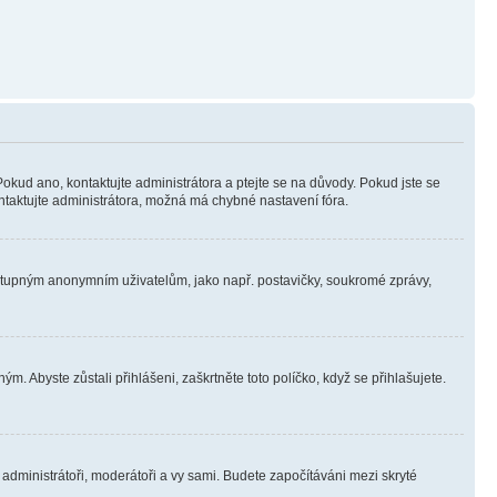
Pokud ano, kontaktujte administrátora a ptejte se na důvody. Pokud jste se
kontaktujte administrátora, možná má chybné nastavení fóra.
dostupným anonymním uživatelům, jako např. postavičky, soukromé zprávy,
m. Abyste zůstali přihlášeni, zaškrtněte toto políčko, když se přihlašujete.
e administrátoři, moderátoři a vy sami. Budete započítáváni mezi skryté