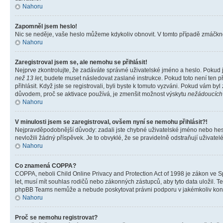
Nahoru
Zapomněl jsem heslo!
Nic se neděje, vaše heslo můžeme kdykoliv obnovit. V tomto případě zmáčknět
Nahoru
Zaregistroval jsem se, ale nemohu se přihlásit!
Nejprve zkontrolujte, že zadáváte správné uživatelské jméno a heslo. Pokud 
než 13 let
, budete muset následovat zaslané instrukce. Pokud toto není ten p
přihlásit. Když jste se registrovali, byli byste k tomuto vyzváni. Pokud vám b
důvodem, proč se aktivace používá, je zmenšit možnost výskytu
nežádoucích
Nahoru
V minulosti jsem se zaregistroval, ovšem nyní se nemohu přihlásit?!
Nejpravděpodobnější důvody: zadali jste chybné uživatelské jméno nebo heslo 
nevložili žádný příspěvek. Je to obvyklé, že se pravidelně odstraňují uživatelé
Nahoru
Co znamená COPPA?
COPPA, neboli Child Online Privacy and Protection Act of 1998 je zákon ve Sp
let, musí mít souhlas rodičů nebo zákonných zástupců, aby tyto data uložil. Te
phpBB Teams nemůže a nebude poskytovat právni podporu v jakémkoliv kont
Nahoru
Proč se nemohu registrovat?