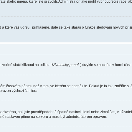
atelského jména, které jste si zvolili. Administrátor také mohl vypnout registrace, 
 a které vás udržují přihlášené, dále se také starají o funkce sledování nových př
e změně stačí kliknout na odkaz
Uživatelský panel
(obvykle se nachází v horní část
iném časovém pásmu než v tom, ve kterém se nacházíte. Pokud je to tak, změňte si 
brazen výchozí čas fóra.
toho správného, pak jste pravděpodobně špatně nastavili letní nebo zimní čas, v už
ě nastaven přímo na serveru a musí být administrátorem opraven.