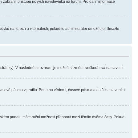
aby zabranil přístupu nových návštěvníků na fórum. Pro další informace
íspěvků na fórech a v tématech, pokud to administrátor umožňuje. Smažte
i stránky). V následném rozhraní je možné si změnit veškerá svá nastavení.
časové pásmo v profilu. Berte na vědomí, časové pásma a další nastavení si
ivatelském panelu máte ruční možnost přepnout mezi těmito dvěma časy. Pokud