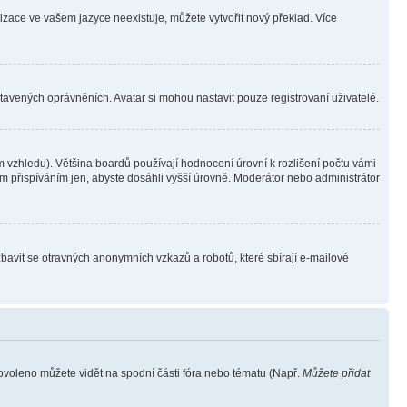
lizace ve vašem jazyce neexistuje, můžete vytvořit nový překlad. Více
stavených oprávněních. Avatar si mohou nastavit pouze registrovaní uživatelé.
 vzhledu). Většina boardů používají hodnocení úrovní k rozlišení počtu vámi
ým přispíváním jen, abyste dosáhli vyšší úrovně. Moderátor nebo administrátor
zbavit se otravných anonymních vzkazů a robotů, které sbírají e-mailové
povoleno můžete vidět na spodní části fóra nebo tématu (Např.
Můžete přidat