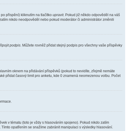
o přispění) kliknutím na tlačítko
upravit
. Pokud již někdo odpověděl na váš
ud zatím nikdo neodpověděl nebo pokud moderátor či administrátor změnili
řipojit podpis
. Můžete rovněž přidat stejný podpis pro všechny vaše příspěvky
lavním oknem na přidávání příspěvků (pokud to nevidíte, zřejmě nemáte
také přidat časový limit pro anketu, kde 0 znamená neomezenou volbu. Počet
formace.
vek v tématu (toto je vždy s hlasováním spojeno). Pokud nikdo zatím
. Tímto opatřením se snažíme zabránit manipulaci s výsledky hlasování.