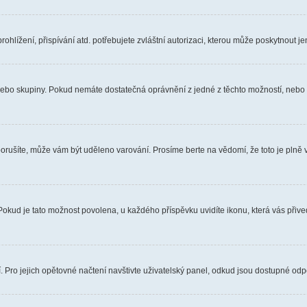
hlížení, přispívání atd. potřebujete zvláštní autorizaci, kterou může poskytnout jen
, nebo skupiny. Pokud nemáte dostatečná oprávnění z jedné z těchto možností, nebo n
e porušíte, může vám být uděleno varování. Prosíme berte na vědomí, že toto je pl
 Pokud je tato možnost povolena, u každého příspěvku uvidíte ikonu, která vás přiv
Pro jejich opětovné načtení navštivte uživatelský panel, odkud jsou dostupné odpo