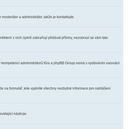
 moderátor a administrátor, takže je kontaktujte.
ěkteré z nich úplně zabraňují přidávat přílohy, nezobrazí se vám tato
ně v kompetenci administrátorů fóra a phpBB Group nemá s vydáváním varování
ede na formulář, kde vyplníte všechny nezbytné informace pro nahlášení
vídající nástroje.