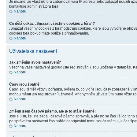
Je možné, že vlastník fóra zabanoval vaši IP adresu nebo zakázal použití uživ
kontaktuje administrátora fóra.
Nahoru
Co dělá odkaz „Smazat všechny cookies z fóra“?
„Smazat všechny cookies z fóra“ odstraní cookies, které jsou vytvořené phpBB
cookies fóra pokud máte potíže s přihlašováním.
Nahoru
Uživatelská nastavení
Jak změním svoje nastavení?
Všechna vaše nastavení (pokud jste registrováni) jsou uložena v databázi. K
Nahoru
Časy jsou špatně!
Časy jsou téměř vždy v pořádku, ovšem to, co vidíte jsou časy zobrazené v j
mohou měnit jen registrovaní uživatelé. Anonymním uživatelům bude vždy zo
Nahoru
Změnil jsem časové pásmo, ale je to stále špatně!
Jste si jisti, že jste zadali časové pásmo správně, a přesto se čas liší od 
po správném nastavení čas pořád neodpovídá tomu současnému, je čas špatn
Nahoru