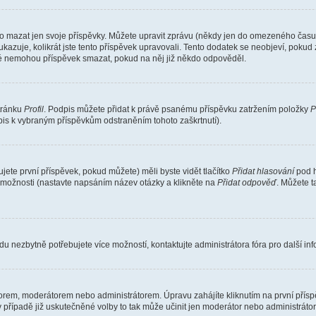
o mazat jen svoje příspěvky. Můžete upravit zprávu (někdy jen do omezeného času p
 ukazuje, kolikrát jste tento příspěvek upravovali. Tento dodatek se neobjeví, pok
telé nemohou příspěvek smazat, pokud na něj již někdo odpověděl.
stránku
Profil
. Podpis můžete přidat k právě psanému příspěvku zatržením položky
P
dpis k vybraným příspěvkům odstraněním tohoto zaškrtnutí).
ete první příspěvek, pokud můžete) měli byste vidět tlačítko
Přidat hlasování
pod h
ě možnosti (nastavte napsáním název otázky a klikněte na
Přidat odpověď
. Můžete 
u nezbytně potřebujete více možností, kontaktujte administrátora fóra pro další in
orem, moderátorem nebo administrátorem. Úpravu zahájíte kliknutím na první příspě
případě již uskutečněné volby to tak může učinit jen moderátor nebo administrátor