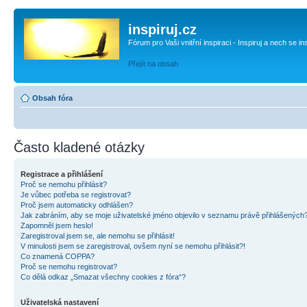
inspiruj.cz
Fórum pro Vaši vnitřní inspiraci - Inspiruj a nech se in
Přejít na obsah
Obsah fóra
Často kladené otázky
Registrace a přihlášení
Proč se nemohu přihlásit?
Je vůbec potřeba se registrovat?
Proč jsem automaticky odhlášen?
Jak zabráním, aby se moje uživatelské jméno objevilo v seznamu právě přihlášených
Zapomněl jsem heslo!
Zaregistroval jsem se, ale nemohu se přihlásit!
V minulosti jsem se zaregistroval, ovšem nyní se nemohu přihlásit?!
Co znamená COPPA?
Proč se nemohu registrovat?
Co dělá odkaz „Smazat všechny cookies z fóra“?
Uživatelská nastavení