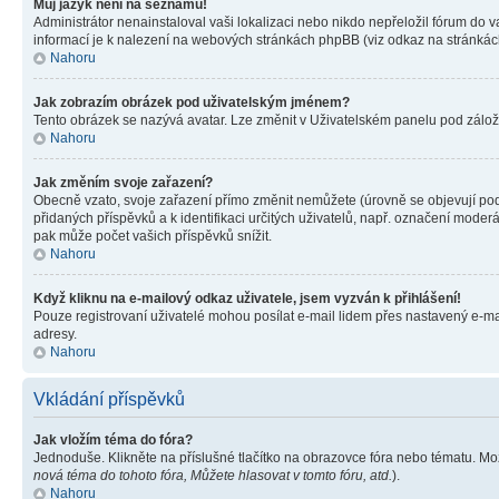
Můj jazyk není na seznamu!
Administrátor nenainstaloval vaši lokalizaci nebo nikdo nepřeložil fórum do 
informací je k nalezení na webových stránkách phpBB (viz odkaz na stránkách
Nahoru
Jak zobrazím obrázek pod uživatelským jménem?
Tento obrázek se nazývá avatar. Lze změnit v Uživatelském panelu pod záložko
Nahoru
Jak změním svoje zařazení?
Obecně vzato, svoje zařazení přímo změnit nemůžete (úrovně se objevují pod
přidaných příspěvků a k identifikaci určitých uživatelů, např. označení mode
pak může počet vašich příspěvků snížit.
Nahoru
Když kliknu na e-mailový odkaz uživatele, jsem vyzván k přihlášení!
Pouze registrovaní uživatelé mohou posílat e-mail lidem přes nastavený e-mai
adresy.
Nahoru
Vkládání příspěvků
Jak vložím téma do fóra?
Jednoduše. Klikněte na příslušné tlačítko na obrazovce fóra nebo tématu. Mo
nová téma do tohoto fóra, Můžete hlasovat v tomto fóru, atd.
).
Nahoru