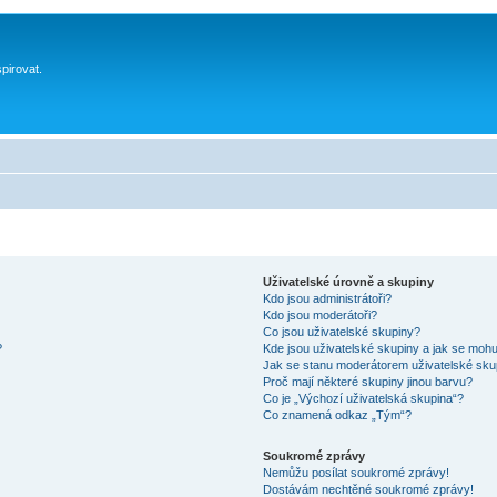
spirovat.
Uživatelské úrovně a skupiny
Kdo jsou administrátoři?
Kdo jsou moderátoři?
Co jsou uživatelské skupiny?
?
Kde jsou uživatelské skupiny a jak se mohu
Jak se stanu moderátorem uživatelské sku
Proč mají některé skupiny jinou barvu?
Co je „Výchozí uživatelská skupina“?
Co znamená odkaz „Tým“?
Soukromé zprávy
Nemůžu posílat soukromé zprávy!
Dostávám nechtěné soukromé zprávy!