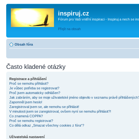
inspiruj.cz
Fórum pro Vaši vnitřní inspiraci - Inspiruj a nech se in
Přejít na obsah
Obsah fóra
Často kladené otázky
Registrace a přihlášení
Proč se nemohu přihlásit?
Je vůbec potřeba se registrovat?
Proč jsem automaticky odhlášen?
Jak zabráním, aby se moje uživatelské jméno objevilo v seznamu právě přihlášených
Zapomněl jsem heslo!
Zaregistroval jsem se, ale nemohu se přihlásit!
V minulosti jsem se zaregistroval, ovšem nyní se nemohu přihlásit?!
Co znamená COPPA?
Proč se nemohu registrovat?
Co dělá odkaz „Smazat všechny cookies z fóra“?
Uživatelská nastavení