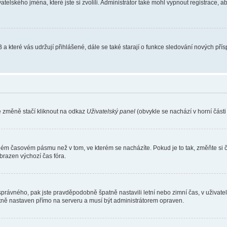
atelského jména, které jste si zvolili. Administrátor také mohl vypnout registrace, 
 a které vás udržují přihlášené, dále se také starají o funkce sledování nových př
e změně stačí kliknout na odkaz
Uživatelský panel
(obvykle se nachází v horní část
iném časovém pásmu než v tom, ve kterém se nacházíte. Pokud je to tak, změňte si 
brazen výchozí čas fóra.
toho správného, pak jste pravděpodobně špatně nastavili letní nebo zimní čas, v už
ě nastaven přímo na serveru a musí být administrátorem opraven.