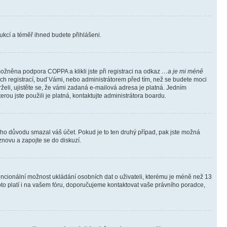
trukcí a téměř ihned budete přihlášeni.
ožněna podpora COPPA a klikli jste při registraci na odkaz
…a je mi méně
ých registrací, buď Vámi, nebo administrátorem před tím, než se budete moci
rželi, ujistěte se, že vámi zadaná e-mailová adresa je platná. Jedním
terou jste použili je platná, kontaktujte administrátora boardu.
kého důvodu smazal váš účet. Pokud je to ten druhý případ, pak jste možná
 znovu a zapojte se do diskuzí.
tencionální možnost ukládání osobních dat o uživateli, kterému je méně než 13
i toto platí i na vašem fóru, doporučujeme kontaktovat vaše právního poradce,