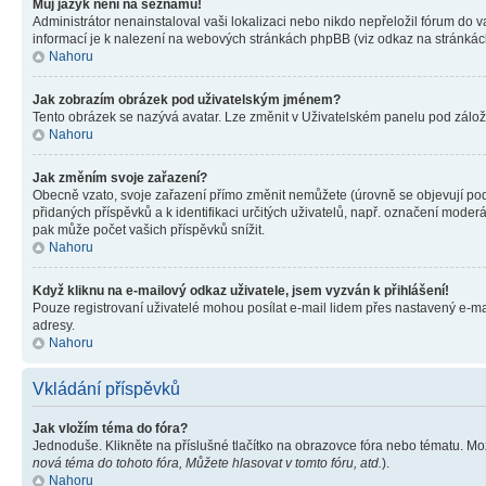
Můj jazyk není na seznamu!
Administrátor nenainstaloval vaši lokalizaci nebo nikdo nepřeložil fórum do 
informací je k nalezení na webových stránkách phpBB (viz odkaz na stránkách
Nahoru
Jak zobrazím obrázek pod uživatelským jménem?
Tento obrázek se nazývá avatar. Lze změnit v Uživatelském panelu pod záložko
Nahoru
Jak změním svoje zařazení?
Obecně vzato, svoje zařazení přímo změnit nemůžete (úrovně se objevují pod
přidaných příspěvků a k identifikaci určitých uživatelů, např. označení mode
pak může počet vašich příspěvků snížit.
Nahoru
Když kliknu na e-mailový odkaz uživatele, jsem vyzván k přihlášení!
Pouze registrovaní uživatelé mohou posílat e-mail lidem přes nastavený e-mai
adresy.
Nahoru
Vkládání příspěvků
Jak vložím téma do fóra?
Jednoduše. Klikněte na příslušné tlačítko na obrazovce fóra nebo tématu. Mo
nová téma do tohoto fóra, Můžete hlasovat v tomto fóru, atd.
).
Nahoru