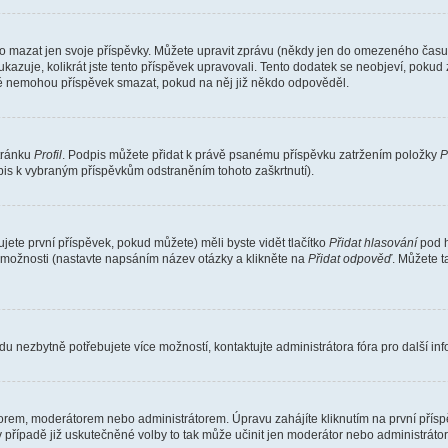
o mazat jen svoje příspěvky. Můžete upravit zprávu (někdy jen do omezeného času p
 ukazuje, kolikrát jste tento příspěvek upravovali. Tento dodatek se neobjeví, pok
telé nemohou příspěvek smazat, pokud na něj již někdo odpověděl.
stránku
Profil
. Podpis můžete přidat k právě psanému příspěvku zatržením položky
P
dpis k vybraným příspěvkům odstraněním tohoto zaškrtnutí).
ete první příspěvek, pokud můžete) měli byste vidět tlačítko
Přidat hlasování
pod h
ě možnosti (nastavte napsáním název otázky a klikněte na
Přidat odpověď
. Můžete 
u nezbytně potřebujete více možností, kontaktujte administrátora fóra pro další in
orem, moderátorem nebo administrátorem. Úpravu zahájíte kliknutím na první příspě
případě již uskutečněné volby to tak může učinit jen moderátor nebo administrátor