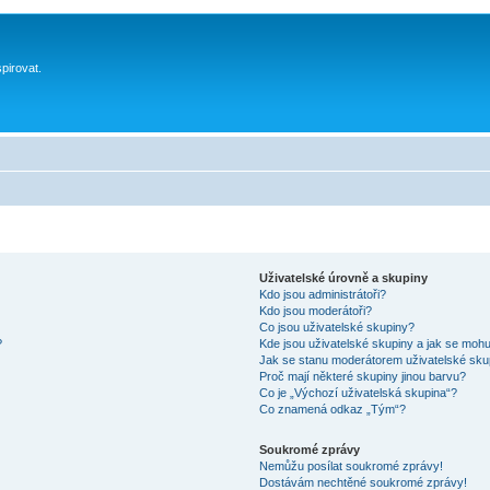
spirovat.
Uživatelské úrovně a skupiny
Kdo jsou administrátoři?
Kdo jsou moderátoři?
Co jsou uživatelské skupiny?
?
Kde jsou uživatelské skupiny a jak se mohu
Jak se stanu moderátorem uživatelské sku
Proč mají některé skupiny jinou barvu?
Co je „Výchozí uživatelská skupina“?
Co znamená odkaz „Tým“?
Soukromé zprávy
Nemůžu posílat soukromé zprávy!
Dostávám nechtěné soukromé zprávy!