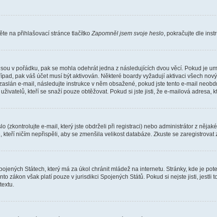
e na přihlašovací stránce tlačítko
Zapomněl jsem svoje heslo
, pokračujte dle ins
jsou v pořádku, pak se mohla odehrát jedna z následujících dvou věcí. Pokud je um
řípad, pak váš účet musí být aktivován. Některé boardy vyžadují aktivaci všech nov
yl zaslán e-mail, následujte instrukce v něm obsažené, pokud jste tento e-mail neobd
uživatelů, kteří se snaží pouze obtěžovat. Pokud si jste jisti, že e-mailová adresa, k
(zkontrolujte e-mail, který jste obdrželi při registraci) nebo administrátor z něja
, kteří ničím nepřispěli, aby se zmenšila velikost databáze. Zkuste se zaregistrovat
ojených Státech, který má za úkol chránit mládež na internetu. Stránky, kde je po
nto zákon však platí pouze v jurisdikci Spojených Států. Pokud si nejste jisti, jestl
extu.