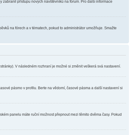
aby zabranil přístupu nových návštěvníků na fórum. Pro další informace
íspěvků na fórech a v tématech, pokud to administrátor umožňuje. Smažte
i stránky). V následném rozhraní je možné si změnit veškerá svá nastavení.
časové pásmo v profilu. Berte na vědomí, časové pásma a další nastavení si
ivatelském panelu máte ruční možnost přepnout mezi těmito dvěma časy. Pokud