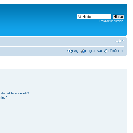
Pokročilé hledání
FAQ
Registrovat
Přihlásit se
 do některé zařadit?
piny?