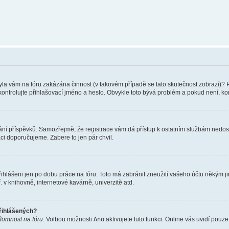
 Byla vám na fóru zakázána činnost (v takovém případě se tato skutečnost zobrazí)? 
vu zkontrolujte přihlašovací jméno a heslo. Obvykle toto bývá problém a pokud není, 
vkládání příspěvků. Samozřejmě, že registrace vám dá přístup k ostatním službám ne
aci doporučujeme. Zabere to jen pár chvil.
řihlášeni jen po dobu práce na fóru. Toto má zabránit zneužití vašeho účtu někým jiný
v knihovně, internetové kavárně, univerzitě atd.
přihlášených?
ítomnost na fóru
. Volbou možnosti
Ano
aktivujete tuto funkci. Online vás uvidí pouz