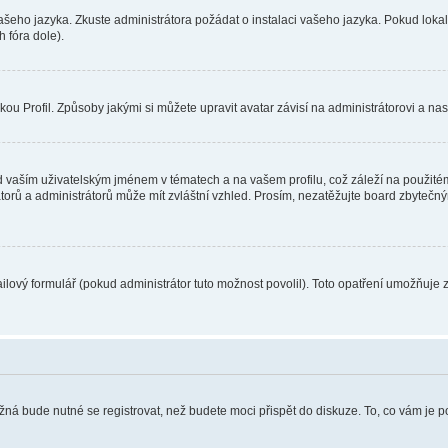
vašeho jazyka. Zkuste administrátora požádat o instalaci vašeho jazyka. Pokud loka
 fóra dole).
u Profil. Způsoby jakými si můžete upravit avatar závisí na administrátorovi a na
 vaším uživatelským jménem v tématech a na vašem profilu, což záleží na použitém
rátorů a administrátorů může mít zvláštní vzhled. Prosím, nezatěžujte board zbytečn
lový formulář (pokud administrátor tuto možnost povolil). Toto opatření umožňuje 
žná bude nutné se registrovat, než budete moci přispět do diskuze. To, co vám je 