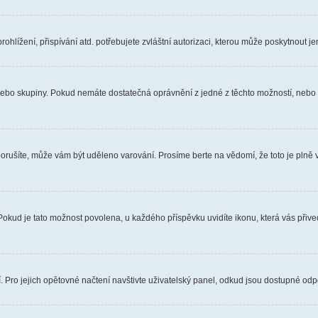
hlížení, přispívání atd. potřebujete zvláštní autorizaci, kterou může poskytnout jen
, nebo skupiny. Pokud nemáte dostatečná oprávnění z jedné z těchto možností, nebo n
e porušíte, může vám být uděleno varování. Prosíme berte na vědomí, že toto je pl
 Pokud je tato možnost povolena, u každého příspěvku uvidíte ikonu, která vás přiv
Pro jejich opětovné načtení navštivte uživatelský panel, odkud jsou dostupné odpo