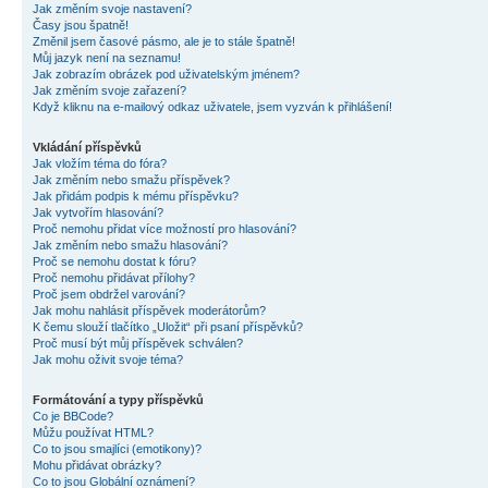
Jak změním svoje nastavení?
Časy jsou špatně!
Změnil jsem časové pásmo, ale je to stále špatně!
Můj jazyk není na seznamu!
Jak zobrazím obrázek pod uživatelským jménem?
Jak změním svoje zařazení?
Když kliknu na e-mailový odkaz uživatele, jsem vyzván k přihlášení!
Vkládání příspěvků
Jak vložím téma do fóra?
Jak změním nebo smažu příspěvek?
Jak přidám podpis k mému příspěvku?
Jak vytvořím hlasování?
Proč nemohu přidat více možností pro hlasování?
Jak změním nebo smažu hlasování?
Proč se nemohu dostat k fóru?
Proč nemohu přidávat přílohy?
Proč jsem obdržel varování?
Jak mohu nahlásit příspěvek moderátorům?
K čemu slouží tlačítko „Uložit“ při psaní příspěvků?
Proč musí být můj příspěvek schválen?
Jak mohu oživit svoje téma?
Formátování a typy příspěvků
Co je BBCode?
Můžu používat HTML?
Co to jsou smajlíci (emotikony)?
Mohu přidávat obrázky?
Co to jsou Globální oznámení?