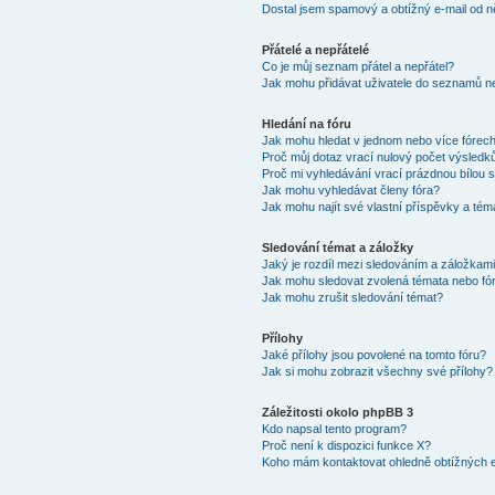
Dostal jsem spamový a obtížný e-mail od n
Přátelé a nepřátelé
Co je můj seznam přátel a nepřátel?
Jak mohu přidávat uživatele do seznamů ne
Hledání na fóru
Jak mohu hledat v jednom nebo více fórec
Proč můj dotaz vrací nulový počet výsledk
Proč mi vyhledávání vrací prázdnou bílou s
Jak mohu vyhledávat členy fóra?
Jak mohu najít své vlastní příspěvky a tém
Sledování témat a záložky
Jaký je rozdíl mezi sledováním a záložkam
Jak mohu sledovat zvolená témata nebo fó
Jak mohu zrušit sledování témat?
Přílohy
Jaké přílohy jsou povolené na tomto fóru?
Jak si mohu zobrazit všechny své přílohy?
Záležitosti okolo phpBB 3
Kdo napsal tento program?
Proč není k dispozici funkce X?
Koho mám kontaktovat ohledně obtížných e-