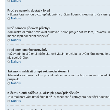
Nahoru
Proč se nemohu dostat k fóru?
Některá fóra mohou být znepřístupněna určitým lidem či skupinám. Ke čtení, pro
Nahoru
Proč nemohu přidávat přílohy?
Administrátor může povolovat přidávání příloh pro jednotlivá fóra, uživatele
možnost při odesílání příspěvků.
Nahoru
Proč jsem obdržel varování?
Každý administrátor si může stanovit vlastní pravidla na svém fóru, pokud j
nic společného.
Nahoru
Jak mohu nahlásit příspěvek moderátorům?
Administrátor může na fóru povolit nahlašování vadných příspěvků uživateli.
příspěvku.
Nahoru
K čemu slouží tlačítko „Uložit“ při psaní příspěvků?
Tato možnost vám umožňuje uložit si rozepsané zprávy pro pozdější odeslání. 
Nahoru