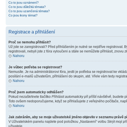
Co to jsou oznámení?
Co to jsou důležitá témata?
Co to jsou uzamčená témata?
Co jsou ikony témat?
Registrace a přihlášení
Proč se nemohu přihlásit?
Už jste se zaregistrovali? Před přihlášením je nutné se nejdříve registrovat.
registrovali, nebyli jste z fóra vyloučeni a stále se nemůžete přihlásit, zno
Nahoru
Je vůbec potřeba se registrovat?
Nemusíte. Je na administrátorovi fóra, jestli je potřeba se registrovat ke 
posílání e-mailů uživatelům, přihlášení do skupin, atd. Vřele vám tedy registr
Nahoru
Proč jsem automaticky odhlášen?
Pokud nezaškrtnete tlačítko
Přihlásit automaticky při příští návštěvě
, budete p
Toto ovšem nedoporučujeme, když se přihlašujete z veřejného počítače, např. 
Nahoru
Jak zabráním, aby se moje uživatelské jméno objevilo v seznamu právě 
V Uživatelském panelu najdete pod položkou „Nastavení“ volbu
Skrýt moji př
uživatele.