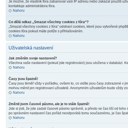
Je možné, že vlastník fóra zabanoval vaši IP adresu nebo zakázal použití uživ
kontaktuje administrátora fóra.
Nahoru
Co dělá odkaz „Smazat všechny cookies z fóra“?
„Smazat všechny cookies z fóra“ odstraní cookies, které jsou vytvořené phpBB
cookies fóra pokud máte potíže s přihlašováním.
Nahoru
Uživatelská nastavení
Jak změním svoje nastavení?
Všechna vaše nastavení (pokud jste registrováni) jsou uložena v databázi. K
Nahoru
Časy jsou špatně!
Časy jsou téměř vždy v pořádku, ovšem to, co vidíte jsou časy zobrazené v j
mohou měnit jen registrovaní uživatelé. Anonymním uživatelům bude vždy zo
Nahoru
Změnil jsem časové pásmo, ale je to stále špatně!
Jste si jisti, že jste zadali časové pásmo správně, a přesto se čas liší od 
po správném nastavení čas pořád neodpovídá tomu současnému, je čas špatn
Nahoru