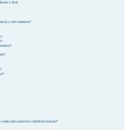
ěkoho z fóra!
bo je z nich odebírat?
h?
ů?
tránku!?
ata?
i?
ra?
mailů nebo právních záležitostí boardu?