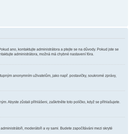
Pokud ano, kontaktujte administrátora a ptejte se na důvody. Pokud jste se
kontaktujte administrátora, možná má chybné nastavení fóra.
dostupným anonymním uživatelům, jako např. postavičky, soukromé zprávy,
m. Abyste zůstali přihlášeni, zaškrtněte toto políčko, když se přihlašujete.
e administrátoři, moderátoři a vy sami. Budete započítáváni mezi skryté