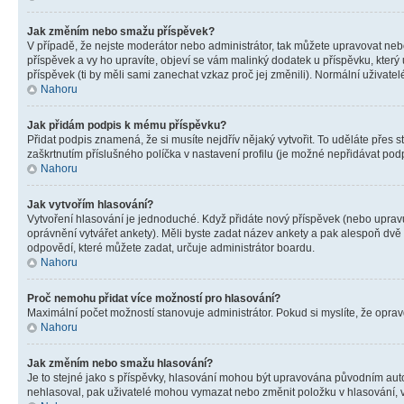
Jak změním nebo smažu příspěvek?
V případě, že nejste moderátor nebo administrátor, tak můžete upravovat neb
příspěvek a vy ho upravíte, objeví se vám malinký dodatek u příspěvku, který
příspěvek (ti by měli sami zanechat vzkaz proč jej změnili). Normální uživa
Nahoru
Jak přidám podpis k mému příspěvku?
Přidat podpis znamená, že si musíte nejdřív nějaký vytvořit. To uděláte přes 
zaškrtnutím příslušného políčka v nastavení profilu (je možné nepřidávat po
Nahoru
Jak vytvořím hlasování?
Vytvoření hlasování je jednoduché. Když přidáte nový příspěvek (nebo upravuj
oprávnění vytvářet ankety). Měli byste zadat název ankety a pak alespoň dv
odpovědí, které můžete zadat, určuje administrátor boardu.
Nahoru
Proč nemohu přidat více možností pro hlasování?
Maximální počet možností stanovuje administrátor. Pokud si myslíte, že opravd
Nahoru
Jak změním nebo smažu hlasování?
Je to stejné jako s příspěvky, hlasování mohou být upravována původním aut
nehlasoval, pak uživatelé mohou vymazat nebo změnit položku v hlasování, v 