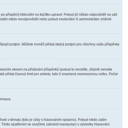
o přispění) kliknutím na tlačítko
upravit
. Pokud již někdo odpověděl na váš
ud zatím nikdo neodpověděl nebo pokud moderátor či administrátor změnili
řipojit podpis
. Můžete rovněž přidat stejný podpis pro všechny vaše příspěvky
lavním oknem na přidávání příspěvků (pokud to nevidíte, zřejmě nemáte
také přidat časový limit pro anketu, kde 0 znamená neomezenou volbu. Počet
formace.
vek v tématu (toto je vždy s hlasováním spojeno). Pokud nikdo zatím
. Tímto opatřením se snažíme zabránit manipulaci s výsledky hlasování.