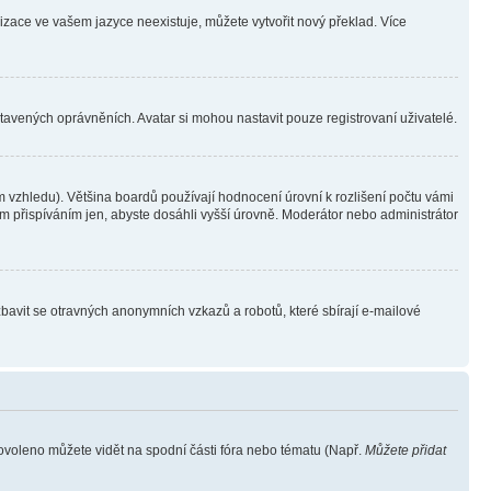
lizace ve vašem jazyce neexistuje, můžete vytvořit nový překlad. Více
stavených oprávněních. Avatar si mohou nastavit pouze registrovaní uživatelé.
 vzhledu). Většina boardů používají hodnocení úrovní k rozlišení počtu vámi
ým přispíváním jen, abyste dosáhli vyšší úrovně. Moderátor nebo administrátor
zbavit se otravných anonymních vzkazů a robotů, které sbírají e-mailové
povoleno můžete vidět na spodní části fóra nebo tématu (Např.
Můžete přidat