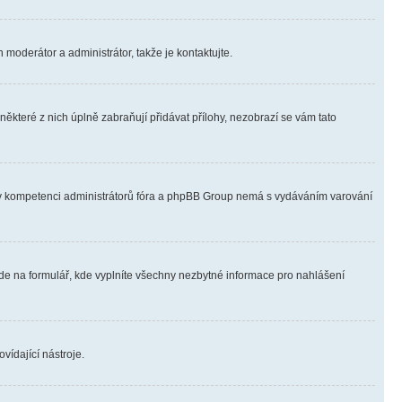
 moderátor a administrátor, takže je kontaktujte.
ěkteré z nich úplně zabraňují přidávat přílohy, nezobrazí se vám tato
ně v kompetenci administrátorů fóra a phpBB Group nemá s vydáváním varování
ede na formulář, kde vyplníte všechny nezbytné informace pro nahlášení
vídající nástroje.