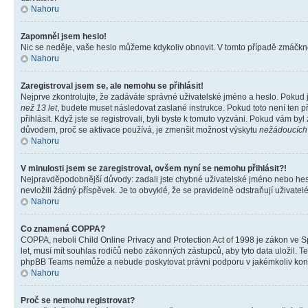
Nahoru
Zapomněl jsem heslo!
Nic se neděje, vaše heslo můžeme kdykoliv obnovit. V tomto případě zmáčknět
Nahoru
Zaregistroval jsem se, ale nemohu se přihlásit!
Nejprve zkontrolujte, že zadáváte správné uživatelské jméno a heslo. Pokud 
než 13 let
, budete muset následovat zaslané instrukce. Pokud toto není ten p
přihlásit. Když jste se registrovali, byli byste k tomuto vyzváni. Pokud vám b
důvodem, proč se aktivace používá, je zmenšit možnost výskytu
nežádoucích
Nahoru
V minulosti jsem se zaregistroval, ovšem nyní se nemohu přihlásit?!
Nejpravděpodobnější důvody: zadali jste chybné uživatelské jméno nebo heslo 
nevložili žádný příspěvek. Je to obvyklé, že se pravidelně odstraňují uživatelé
Nahoru
Co znamená COPPA?
COPPA, neboli Child Online Privacy and Protection Act of 1998 je zákon ve Sp
let, musí mít souhlas rodičů nebo zákonných zástupců, aby tyto data uložil. Te
phpBB Teams nemůže a nebude poskytovat právni podporu v jakémkoliv kont
Nahoru
Proč se nemohu registrovat?